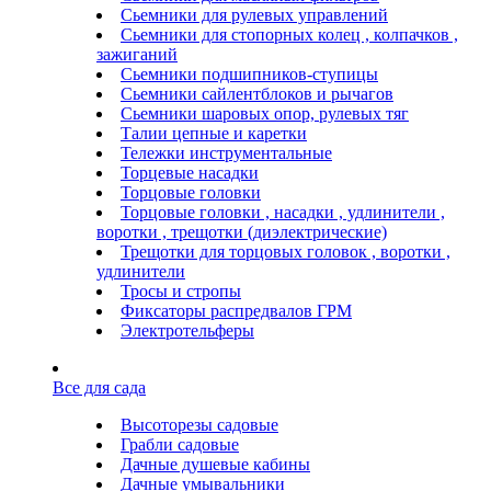
Сьемники для рулевых управлений
Сьемники для стопорных колец , колпачков ,
зажиганий
Сьемники подшипников-ступицы
Сьемники сайлентблоков и рычагов
Сьемники шаровых опор, рулевых тяг
Талии цепные и каретки
Тележки инструментальные
Торцевые насадки
Торцовые головки
Торцовые головки , насадки , удлинители ,
воротки , трещотки (диэлектрические)
Трещотки для торцовых головок , воротки ,
удлинители
Тросы и стропы
Фиксаторы распредвалов ГРМ
Электротельферы
Все для сада
Высоторезы садовые
Грабли садовые
Дачные душевые кабины
Дачные умывальники