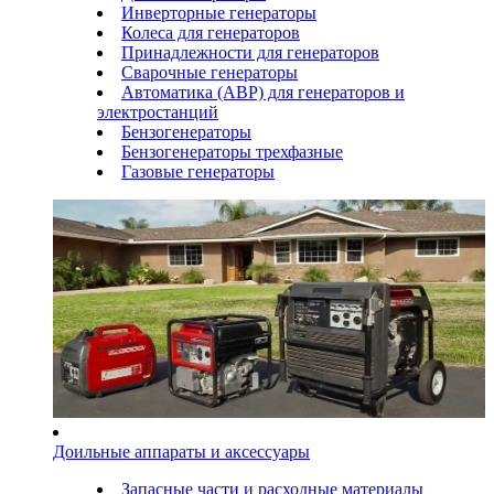
Инверторные генераторы
Колеса для генераторов
Принадлежности для генераторов
Сварочные генераторы
Автоматика (АВР) для генераторов и
электростанций
Бензогенераторы
Бензогенераторы трехфазные
Газовые генераторы
Доильные аппараты и аксессуары
Запасные части и расходные материалы