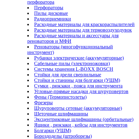
перфоратора
Перфораторы
Пилы дисковые
Радиоприемники
Расходные материалы для краскораспылителей
Расходные материалы для термовоздуходувок
Расходные материалы и аксессуары для
реноваторов и МФИ
Реноваторы (многофункциональный
инструмент)
Рубанки электрические (аккумуляторные)
Сабельные пилы (электроножовки)
Системы хранения L-BOXX BOSCH
Стойки для дрели сверлильные
Стойки и станины для болгарки (УШМ)
Сумки , рюкзаки , пояса для инструмента
Угловые-прямые насадки для шуруповертов
Фены (Термопистолеты)
Фрезеры
Шуруповерты сетевые (аккумуляторные)
Щеточные шлифмашины
Эксцентриковые шлифмашины (орбитальные)
Ящики , рюкзаки , кейсы для инструментов
Болгарки (УШМ)
Бороздоделы (штроборезы)