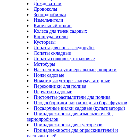
Дождеватели
Дровоколы
Зернодробилки
Измельчители
Капельный полив
Колеса для тачек садовых
Корнеудалители
Кусторезы
Лопаты для снега , ледорубы
Лопаты складные
Лопаты совковые, штыковые
Мотобуры
Наколенники универсальные , коврики
Ножи садовые
Ножницы-кусторез аккумуляторные
Переходники для полива
Перчатки садовые
Пистолеты-распылители для полива
Плодосборники, корзины для сбора фруктов
Посадочные вилки садовые (культиваторы)
Принадлежности для измельчителей ,
зернодробилок
Принадлежности для кусторезов
Принадлежности для опрыскивателей и
распылителей