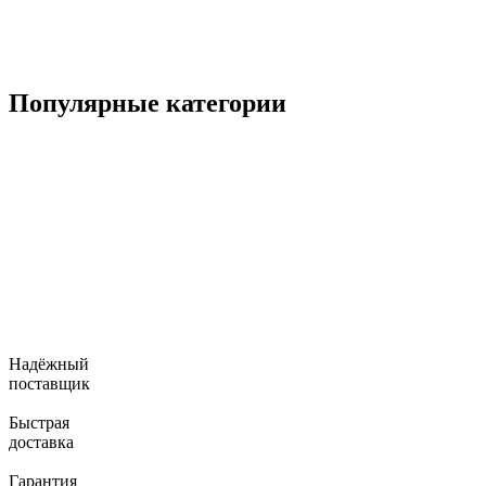
1 840 ₽
В корзину
Популярные категории
Дрели
Газонокосилки
Пилы цепные
Мойки электрические
Лестницы – трансформеры
Надёжный
поставщик
Быстрая
доставка
Гарантия