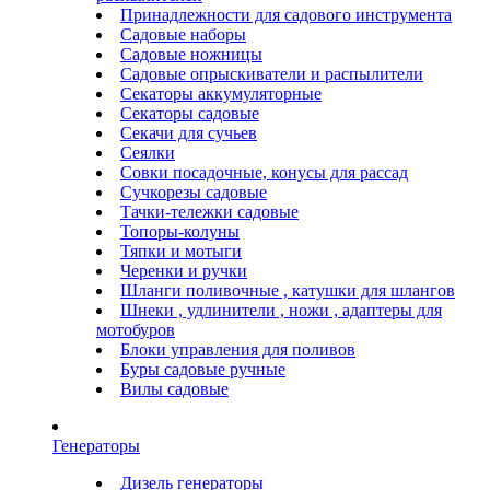
Принадлежности для садового инструмента
Садовые наборы
Садовые ножницы
Садовые опрыскиватели и распылители
Секаторы аккумуляторные
Секаторы садовые
Секачи для сучьев
Сеялки
Совки посадочные, конусы для рассад
Сучкорезы садовые
Тачки-тележки садовые
Топоры-колуны
Тяпки и мотыги
Черенки и ручки
Шланги поливочные , катушки для шлангов
Шнеки , удлинители , ножи , адаптеры для
мотобуров
Блоки управления для поливов
Буры садовые ручные
Вилы садовые
Генераторы
Дизель генераторы