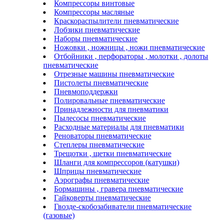
Компрессоры винтовые
Компрессоры масляные
Краскораспылители пневматические
Лобзики пневматические
Наборы пневматические
Ножовки , ножницы , ножи пневматические
Отбойники , перфораторы , молотки , долоты
пневматические
Отрезные машины пневматические
Пистолеты пневматические
Пневмоподдержки
Полировальные пневматические
Принадлежности для пневматики
Пылесосы пневматические
Расходные материалы для пневматики
Реноваторы пневматические
Степлеры пневматические
Трещотки , щетки пневматические
Шланги для компрессоров (катушки)
Шприцы пневматические
Аэрографы пневматические
Бормашины , гравера пневматические
Гайковерты пневматические
Гвозде-скобозабиватели пневматические
(газовые)