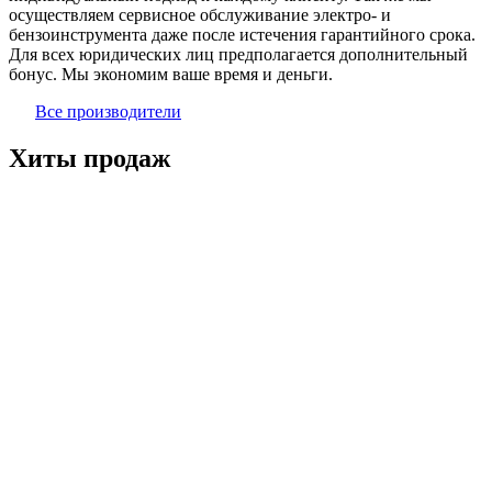
осуществляем сервисное обслуживание электро- и
бензоинструмента даже после истечения гарантийного срока.
Для всех юридических лиц предполагается дополнительный
бонус. Мы экономим ваше время и деньги.
Все производители
Хиты продаж
Степлер электрический Вихрь ЭСТ-2400, 72/4/8
72/4/8
В наличии
4 890 ₽
В корзину
Плита поворотная ТС-180/004 ( ТС-160,180,200) Могилёв
ТС-180/004
В наличии
2 826 ₽
В корзину
Плита поворотная ТС-140/004 ( ТС-100,125,140,150 ) Могилёв
ТС-140/004