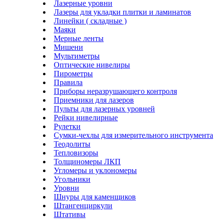
Лазерные уровни
Лазеры для укладки плитки и ламинатов
Линейки ( складные )
Маяки
Мерные ленты
Мишени
Мультиметры
Оптические нивелиры
Пирометры
Правила
Приборы неразрушающего контроля
Приемники для лазеров
Пульты для лазерных уровней
Рейки нивелирные
Рулетки
Сумки-чехлы для измерительного инструмента
Теодолиты
Тепловизоры
Толщиномеры ЛКП
Угломеры и уклономеры
Угольники
Уровни
Шнуры для каменщиков
Штангенциркули
Штативы