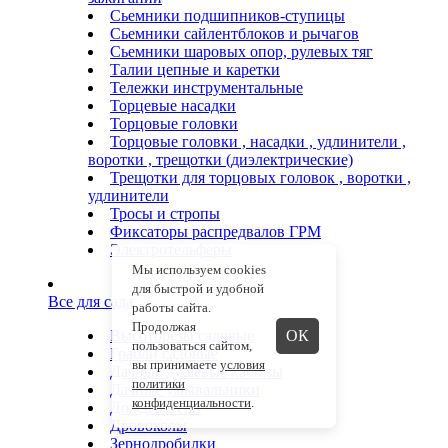
Сьемники подшипников-ступицы
Сьемники сайлентблоков и рычагов
Сьемники шаровых опор, рулевых тяг
Талии цепные и каретки
Тележки инструментальные
Торцевые насадки
Торцовые головки
Торцовые головки , насадки , удлинители ,
воротки , трещотки (диэлектрические)
Трещотки для торцовых головок , воротки ,
удлинители
Тросы и стропы
Фиксаторы распредвалов ГРМ
Электротельферы
Мы используем cookies
для быстрой и удобной
Все для сада
работы сайта.
Продолжая
Высоторезы садовые
ОК
пользоваться сайтом,
Грабли садовые
вы принимаете
условия
Дачные душевые кабины
политики
Дачные умывальники
конфиденциальности
.
Дождеватели
Дровоколы
Зернодробилки