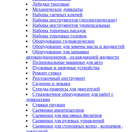
Лебедки тросовые
Механические домкраты
Наборы гаечных ключей
Наборы инструментов (диэлектрические)
Наборы инструментов универсальные
Наборы торцевых насадок
Наборы торцовых головок
Оборудование гидравлическое
Оборудование для замены масла и жидкостей
Оборудование для заправки
автокондиционеров , охлаждающей жидкости
Полировальные машинки для авто
Пусковые и зарядные устройства
Ремонт стекол
Рихтовочный инструмент
Сидении и лежаки
Стенды-траверсы для двигателей
Страховочное оборудование для работ с
домкратами
Стяжки пружин
Сьемники амортизаторов
Сьемники для масляных фильтров
Сьемники для рулевых управлений
Сьемники для стопорных колец , колпачков ,
зажиганий