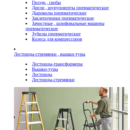
Гвозди , скобы
Дрели , шуруповерты пневматические
Дыроколы пневматические
Заклепочники пневматические
Зачистные , шлифовальные машины
пневматические
Зубилы пневматические
Колеса для компрессоров
Лестницы-стремянки , вышки-туры
Лестницы-трансформеры
Вышки-туры
Лестницы
Лестницы-стремянки