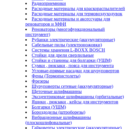
Радиоприемники
Расходные материалы для краскораспылителей
Расходные материалы для термовоздуходувок
Расходные материалы и аксессуары для
реноваторов и МФИ
Реноваторы (многофункциональный
инструмент)
Рубанки электрические (аккумуляторные)
Сабельные пилы (электроножовки)
Системы хранения L-BOXX BOSCH
Стойки для дрели сверлильные
Стойки и станины для болгарки (УШМ)
Сумки , рюкзаки , пояса для инструмента
Угловые-прямые насадки для шуруповертов
Фены (Термопистолеты)
Фрезеры
Шуруповерты сетевые (аккумуляторные)
Щеточные шлифмашины
Эксцентриковые шлифмашины (орбитальные)
Ящики , рюкзаки , кейсы для инструментов
Болгарки (УШМ)
Бороздоделы (штроборезы)
Вибрационные шлифмашины
(плоскошлифовальные)
Гайковерты электрические (аккумуляторные)