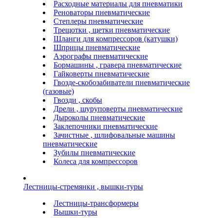
Расходные материалы для пневматики
Реноваторы пневматические
Степлеры пневматические
Трещотки , щетки пневматические
Шланги для компрессоров (катушки)
Шприцы пневматические
Аэрографы пневматические
Бормашины , гравера пневматические
Гайковерты пневматические
Гвозде-скобозабиватели пневматические
(газовые)
Гвозди , скобы
Дрели , шуруповерты пневматические
Дыроколы пневматические
Заклепочники пневматические
Зачистные , шлифовальные машины
пневматические
Зубилы пневматические
Колеса для компрессоров
Лестницы-стремянки , вышки-туры
Лестницы-трансформеры
Вышки-туры