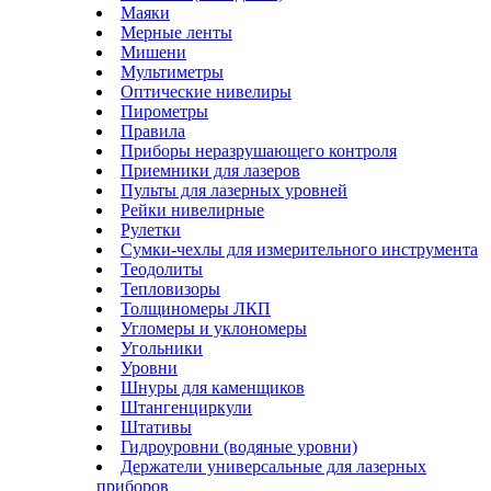
Маяки
Мерные ленты
Мишени
Мультиметры
Оптические нивелиры
Пирометры
Правила
Приборы неразрушающего контроля
Приемники для лазеров
Пульты для лазерных уровней
Рейки нивелирные
Рулетки
Сумки-чехлы для измерительного инструмента
Теодолиты
Тепловизоры
Толщиномеры ЛКП
Угломеры и уклономеры
Угольники
Уровни
Шнуры для каменщиков
Штангенциркули
Штативы
Гидроуровни (водяные уровни)
Держатели универсальные для лазерных
приборов