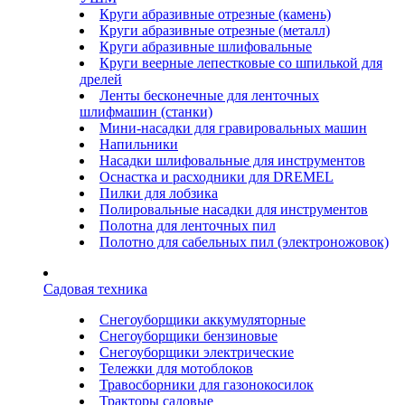
Круги абразивные отрезные (камень)
Круги абразивные отрезные (металл)
Круги абразивные шлифовальные
Круги веерные лепестковые со шпилькой для
дрелей
Ленты бесконечные для ленточных
шлифмашин (станки)
Мини-насадки для гравировальных машин
Напильники
Насадки шлифовальные для инструментов
Оснастка и расходники для DREMEL
Пилки для лобзика
Полировальные насадки для инструментов
Полотна для ленточных пил
Полотно для сабельных пил (электроножовок)
Садовая техника
Снегоуборщики аккумуляторные
Снегоуборщики бензиновые
Снегоуборщики электрические
Тележки для мотоблоков
Травосборники для газонокосилок
Тракторы садовые