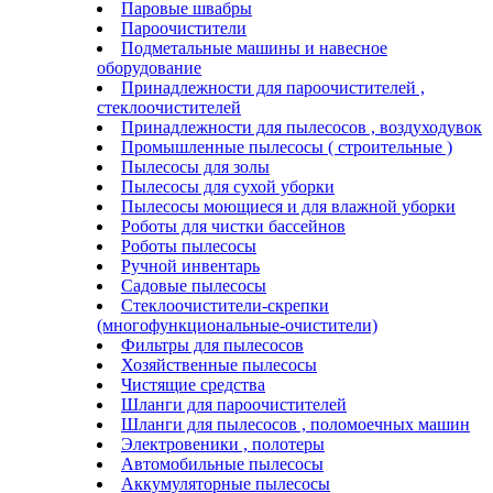
Паровые швабры
Пароочистители
Подметальные машины и навесное
оборудование
Принадлежности для пароочистителей ,
стеклоочистителей
Принадлежности для пылесосов , воздуходувок
Промышленные пылесосы ( строительные )
Пылесосы для золы
Пылесосы для сухой уборки
Пылесосы моющиеся и для влажной уборки
Роботы для чистки бассейнов
Роботы пылесосы
Ручной инвентарь
Садовые пылесосы
Стеклоочистители-скрепки
(многофункциональные-очистители)
Фильтры для пылесосов
Хозяйственные пылесосы
Чистящие средства
Шланги для пароочистителей
Шланги для пылесосов , поломоечных машин
Электровеники , полотеры
Автомобильные пылесосы
Аккумуляторные пылесосы