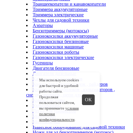
Траншеекопатели и канавокопатели
Триммера аккумуляторные
Триммера электрические
Чехлы для садовой техники
Аэраторы
Бензотриммеры (мотокосы)
Газонокосилки аккумуляторные
Газонокосилки бензиновые
Газонокосилки машиные
Газонокосилки роботы
Газонокосилки электрические
Гусеницы
Двигателя бензиновые
Двигателя дизельные
Катушки для триммеров
Мы используем cookies
Колеса для газонокосилок , райдеров
для быстрой и удобной
Колеса для мотоблоков , культиваторов ,
работы сайта.
снегоуборщиков , цепи для колёс
Продолжая
ОК
Комби-системы
пользоваться сайтом,
Культиваторы
вы принимаете
условия
Леска для триммеров
политики
Мотоблоки
конфиденциальности
.
Мотолебедки
Навесное оборудование для садовой техники
Ножи для эл.бензотриммеров (мотокос)