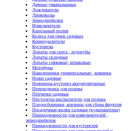
Дачные умывальники
Дождеватели
Дровоколы
Зернодробилки
Измельчители
Капельный полив
Колеса для тачек садовых
Корнеудалители
Кусторезы
Лопаты для снега , ледорубы
Лопаты складные
Лопаты совковые, штыковые
Мотобуры
Наколенники универсальные , коврики
Ножи садовые
Ножницы-кусторез аккумуляторные
Переходники для полива
Перчатки садовые
Пистолеты-распылители для полива
Плодосборники, корзины для сбора фруктов
Посадочные вилки садовые (культиваторы)
Принадлежности для измельчителей ,
зернодробилок
Принадлежности для кусторезов
Принадлежности для опрыскивателей и