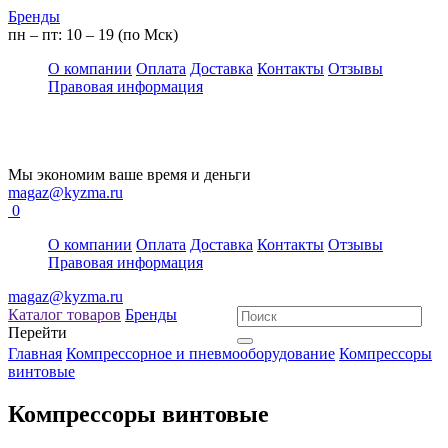
Бренды
пн – пт: 10 – 19 (по Мск)
О компании
Оплата
Доставка
Контакты
Отзывы
Правовая информация
Мы экономим ваше время и деньги
magaz@kyzma.ru
0
О компании
Оплата
Доставка
Контакты
Отзывы
Правовая информация
magaz@kyzma.ru
Каталог товаров
Бренды
Перейти
Главная
Компрессорное и пневмооборудование
Компрессоры
винтовые
Компрессоры винтовые