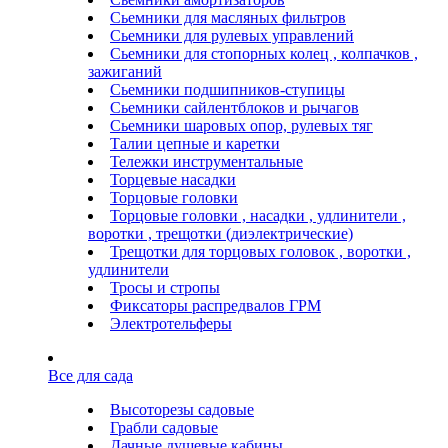
Сьемники для масляных фильтров
Сьемники для рулевых управлений
Сьемники для стопорных колец , колпачков ,
зажиганий
Сьемники подшипников-ступицы
Сьемники сайлентблоков и рычагов
Сьемники шаровых опор, рулевых тяг
Талии цепные и каретки
Тележки инструментальные
Торцевые насадки
Торцовые головки
Торцовые головки , насадки , удлинители ,
воротки , трещотки (диэлектрические)
Трещотки для торцовых головок , воротки ,
удлинители
Тросы и стропы
Фиксаторы распредвалов ГРМ
Электротельферы
Все для сада
Высоторезы садовые
Грабли садовые
Дачные душевые кабины