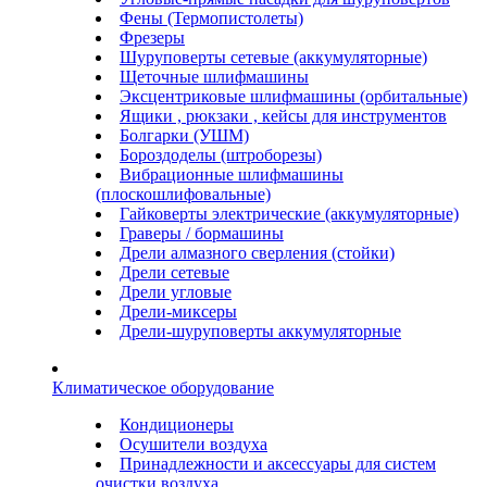
Фены (Термопистолеты)
Фрезеры
Шуруповерты сетевые (аккумуляторные)
Щеточные шлифмашины
Эксцентриковые шлифмашины (орбитальные)
Ящики , рюкзаки , кейсы для инструментов
Болгарки (УШМ)
Бороздоделы (штроборезы)
Вибрационные шлифмашины
(плоскошлифовальные)
Гайковерты электрические (аккумуляторные)
Граверы / бормашины
Дрели алмазного сверления (стойки)
Дрели сетевые
Дрели угловые
Дрели-миксеры
Дрели-шуруповерты аккумуляторные
Климатическое оборудование
Кондиционеры
Осушители воздуха
Принадлежности и аксессуары для систем
очистки воздуха