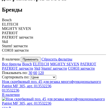
Бренды
Bosch
ELITECH
MIGHTY SEVEN
PATRIOT
PATRIOT запчасти
Skil
Sturm! запчасти
СОЮЗ запчасти
В наличии
Сбросить фильтры
Применить
Все бренды
Bosch
ELITECH
MIGHTY SEVEN
PATRIOT
PATRIOT запчасти
Skil
Sturm! запчасти
СОЮЗ запчасти
Показывать по:
30
60
120
Сортировать по:
Нож скребковый поз. 45 для резака многофункционального
Patriot MF 305, арт. 013532236
013532236
В наличии