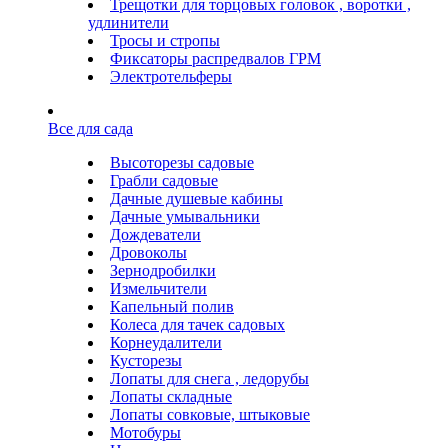
Трещотки для торцовых головок , воротки ,
удлинители
Тросы и стропы
Фиксаторы распредвалов ГРМ
Электротельферы
Все для сада
Высоторезы садовые
Грабли садовые
Дачные душевые кабины
Дачные умывальники
Дождеватели
Дровоколы
Зернодробилки
Измельчители
Капельный полив
Колеса для тачек садовых
Корнеудалители
Кусторезы
Лопаты для снега , ледорубы
Лопаты складные
Лопаты совковые, штыковые
Мотобуры