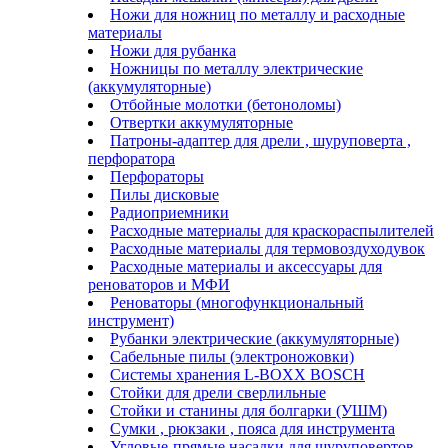
Ножи для ножниц по металлу и расходные
материалы
Ножи для рубанка
Ножницы по металлу электрические
(аккумуляторные)
Отбойные молотки (бетоноломы)
Отвертки аккумуляторные
Патроны-адаптер для дрели , шуруповерта ,
перфоратора
Перфораторы
Пилы дисковые
Радиоприемники
Расходные материалы для краскораспылителей
Расходные материалы для термовоздуходувок
Расходные материалы и аксессуары для
реноваторов и МФИ
Реноваторы (многофункциональный
инструмент)
Рубанки электрические (аккумуляторные)
Сабельные пилы (электроножовки)
Системы хранения L-BOXX BOSCH
Стойки для дрели сверлильные
Стойки и станины для болгарки (УШМ)
Сумки , рюкзаки , пояса для инструмента
Угловые-прямые насадки для шуруповертов