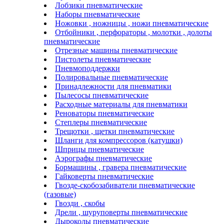
Лобзики пневматические
Наборы пневматические
Ножовки , ножницы , ножи пневматические
Отбойники , перфораторы , молотки , долоты
пневматические
Отрезные машины пневматические
Пистолеты пневматические
Пневмоподдержки
Полировальные пневматические
Принадлежности для пневматики
Пылесосы пневматические
Расходные материалы для пневматики
Реноваторы пневматические
Степлеры пневматические
Трещотки , щетки пневматические
Шланги для компрессоров (катушки)
Шприцы пневматические
Аэрографы пневматические
Бормашины , гравера пневматические
Гайковерты пневматические
Гвозде-скобозабиватели пневматические
(газовые)
Гвозди , скобы
Дрели , шуруповерты пневматические
Дыроколы пневматические