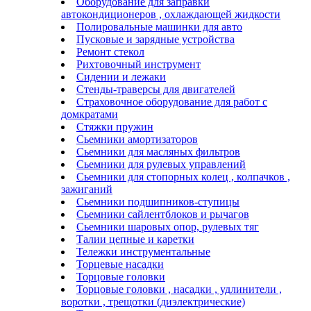
Оборудование для заправки
автокондиционеров , охлаждающей жидкости
Полировальные машинки для авто
Пусковые и зарядные устройства
Ремонт стекол
Рихтовочный инструмент
Сидении и лежаки
Стенды-траверсы для двигателей
Страховочное оборудование для работ с
домкратами
Стяжки пружин
Сьемники амортизаторов
Сьемники для масляных фильтров
Сьемники для рулевых управлений
Сьемники для стопорных колец , колпачков ,
зажиганий
Сьемники подшипников-ступицы
Сьемники сайлентблоков и рычагов
Сьемники шаровых опор, рулевых тяг
Талии цепные и каретки
Тележки инструментальные
Торцевые насадки
Торцовые головки
Торцовые головки , насадки , удлинители ,
воротки , трещотки (диэлектрические)