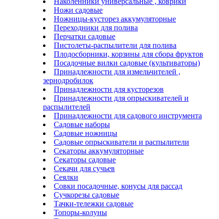
Наколенники универсальные , коврики
Ножи садовые
Ножницы-кусторез аккумуляторные
Переходники для полива
Перчатки садовые
Пистолеты-распылители для полива
Плодосборники, корзины для сбора фруктов
Посадочные вилки садовые (культиваторы)
Принадлежности для измельчителей ,
зернодробилок
Принадлежности для кусторезов
Принадлежности для опрыскивателей и
распылителей
Принадлежности для садового инструмента
Садовые наборы
Садовые ножницы
Садовые опрыскиватели и распылители
Секаторы аккумуляторные
Секаторы садовые
Секачи для сучьев
Сеялки
Совки посадочные, конусы для рассад
Сучкорезы садовые
Тачки-тележки садовые
Топоры-колуны