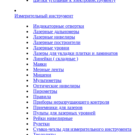
Щетки угольные к электроинструменту
Измерительный инструмент
Индикаторные отвертки
Лазерные дальномеры
Лазерные нивелиры
Лазерные построители
Лазерные уровни
Лазеры для укладки плитки и ламинатов
Линейки ( складные )
Маяки
Мерные ленты
Мишени
Мультиметры
Оптические нивелиры
Пирометры
Правила
Приборы неразрушающего контроля
Приемники для лазеров
Пульты для лазерных уровней
Рейки нивелирные
Рулетки
Сумки-чехлы для измерительного инструмента
Теодолиты