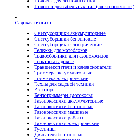
Полотна для ленточных пил
Полотно для сабельных пил (электроножовок)
Садовая техника
Снегоуборщики аккумуляторные
Снегоуборщики бензиновые
Снегоуборщики электрические
Тележки для мотоблоков
Травосборники для газонокосилок
Тракторы садовые
Траншеекопатели и канавокопатели
Триммера аккумуляторные
Триммера электрические
Чехлы для садовой техники
Аэраторы
Бензотриммеры (мотокосы)
Газонокосилки аккумуляторные
Газонокосилки бензиновые
Газонокосилки машиные
Газонокосилки роботы
Газонокосилки электрические
Гусеницы
Двигателя бензиновые