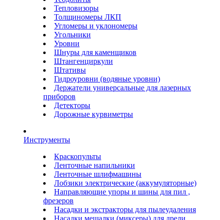
Тепловизоры
Толщиномеры ЛКП
Угломеры и уклономеры
Угольники
Уровни
Шнуры для каменщиков
Штангенциркули
Штативы
Гидроуровни (водяные уровни)
Держатели универсальные для лазерных
приборов
Детекторы
Дорожные курвиметры
Инструменты
Краскопульты
Ленточные напильники
Ленточные шлифмашины
Лобзики электрические (аккумуляторные)
Направляющие упоры и шины для пил ,
фрезеров
Насадки и экстракторы для пылеудаления
Насадки мешалки (миксеры) для дрели