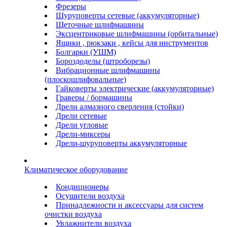
Фрезеры
Шуруповерты сетевые (аккумуляторные)
Щеточные шлифмашины
Эксцентриковые шлифмашины (орбитальные)
Ящики , рюкзаки , кейсы для инструментов
Болгарки (УШМ)
Бороздоделы (штроборезы)
Вибрационные шлифмашины
(плоскошлифовальные)
Гайковерты электрические (аккумуляторные)
Граверы / бормашины
Дрели алмазного сверления (стойки)
Дрели сетевые
Дрели угловые
Дрели-миксеры
Дрели-шуруповерты аккумуляторные
Климатическое оборудование
Кондиционеры
Осушители воздуха
Принадлежности и аксессуары для систем
очистки воздуха
Увлажнители воздуха