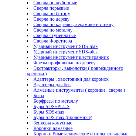
Сверла опалубочные
Сверла перьевые
Сверла по бетону
Сверла по дереву
Сверла по кафелю , керамике и стеклу
Сверла по металлу
Сверла ступенчатые
Сверла Форстнера
Ударный инструмент SDS-max
Ударный инструмент SDS-plus
Ударный инструмент шестигранник
Фрезы профильные по дереву
Экстракторы , выколотки ( поврежденного
крепежа )
Адаптеры , хвостовики для коронок
Адаптеры для бит
Алмазные инструменты ( коронки , сверла )
Биты
Борфрезы по металлу
Буры SDS+PLUS
Буры SDS-max
Буры SDS-max (проломные)
Зенкеры конусные
Коронки алмазные
Коронки биметаллические и пилы кольцевые