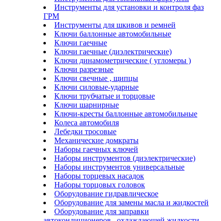
Инструменты для установки и контроля фаз
ГРМ
Инструменты для шкивов и ремней
Ключи баллонные автомобильные
Ключи гаечные
Ключи гаечные (диэлектрические)
Ключи динамометрические ( угломеры )
Ключи разрезные
Ключи свечные , щипцы
Ключи силовые-ударные
Ключи трубчатые и торцовые
Ключи шарнирные
Ключи-кресты баллонные автомобильные
Колеса автомобиля
Лебедки тросовые
Механические домкраты
Наборы гаечных ключей
Наборы инструментов (диэлектрические)
Наборы инструментов универсальные
Наборы торцевых насадок
Наборы торцовых головок
Оборудование гидравлическое
Оборудование для замены масла и жидкостей
Оборудование для заправки
автокондиционеров , охлаждающей жидкости