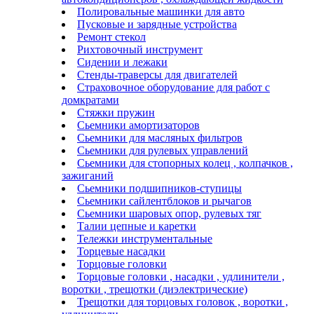
Полировальные машинки для авто
Пусковые и зарядные устройства
Ремонт стекол
Рихтовочный инструмент
Сидении и лежаки
Стенды-траверсы для двигателей
Страховочное оборудование для работ с
домкратами
Стяжки пружин
Сьемники амортизаторов
Сьемники для масляных фильтров
Сьемники для рулевых управлений
Сьемники для стопорных колец , колпачков ,
зажиганий
Сьемники подшипников-ступицы
Сьемники сайлентблоков и рычагов
Сьемники шаровых опор, рулевых тяг
Талии цепные и каретки
Тележки инструментальные
Торцевые насадки
Торцовые головки
Торцовые головки , насадки , удлинители ,
воротки , трещотки (диэлектрические)
Трещотки для торцовых головок , воротки ,