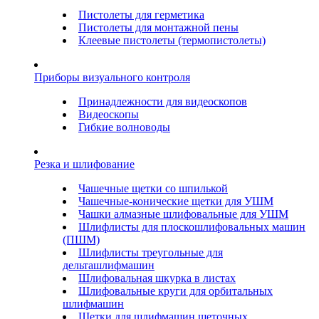
Пистолеты для герметика
Пистолеты для монтажной пены
Клеевые пистолеты (термопистолеты)
Приборы визуального контроля
Принадлежности для видеоскопов
Видеоскопы
Гибкие волноводы
Резка и шлифование
Чашечные щетки со шпилькой
Чашечные-конические щетки для УШМ
Чашки алмазные шлифовальные для УШМ
Шлифлисты для плоскошлифовальных машин
(ПШМ)
Шлифлисты треугольные для
дельташлифмашин
Шлифовальная шкурка в листах
Шлифовальные круги для орбитальных
шлифмашин
Щетки для шлифмашин щеточных