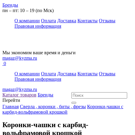
Бренды
пн – пт: 10 – 19 (по Мск)
О компании
Оплата
Доставка
Контакты
Отзывы
Правовая информация
Мы экономим ваше время и деньги
magaz@kyzma.ru
0
О компании
Оплата
Доставка
Контакты
Отзывы
Правовая информация
magaz@kyzma.ru
Каталог товаров
Бренды
Перейти
Главная
Сверла , коронки , биты , фрезы
Коронки-чашки с
карбид-вольфрамовой крошкой
Коронки-чашки с карбид-
вольфрамовой крошкой