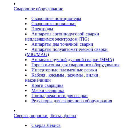
Сварочное оборудование
Сварочные позиционеры
Сварочные проволоки
Электроды
Аппараты аргоннодуговой сварки
неплавящимся электродом (TIG)
Аппараты для точечной сварки
Аппараты полуавтоматической сварки
(MIG/MAG)
Аппараты ручной дуговой сварки (ММА)
Горелки-сопла для сварочного оборудования
Инверторные плазменные резаки
Кабеля , клеммы , зажимы , вилки ,
наконечники
Краги сварщика
Маски сварщика
Принадлежности для сварки
Редукторы для сварочного оборудования
Сверла , коронки , биты , фрезы
Сверла Левиса