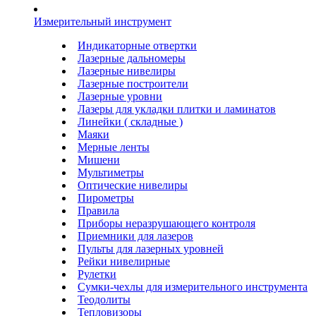
Измерительный инструмент
Индикаторные отвертки
Лазерные дальномеры
Лазерные нивелиры
Лазерные построители
Лазерные уровни
Лазеры для укладки плитки и ламинатов
Линейки ( складные )
Маяки
Мерные ленты
Мишени
Мультиметры
Оптические нивелиры
Пирометры
Правила
Приборы неразрушающего контроля
Приемники для лазеров
Пульты для лазерных уровней
Рейки нивелирные
Рулетки
Сумки-чехлы для измерительного инструмента
Теодолиты
Тепловизоры