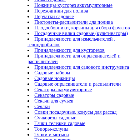
Ножницы-кусторез аккумуляторные
Переходники для полива
Перчатки садовые
Пистолеты-распылители для полива
Плодосборники, корзины для сбора фруктов
Посадочные вилки садовые (культиваторы)
Принадлежности для измельчителей ,
зернодробилок
Принадлежности для кусторезов
Принадлежности для опрыскивателей и
распылителей
Принадлежности для садового инструмента
Садовые наборы
Садовые ножницы
Садовые опрыскиватели и распылители
Секаторы аккумуляторные
Секаторы садовые
Секачи для сучьев
Сеялки
Совки посадочные, конусы для рассад
Сучкорезы садовые
Тачки-тележки садовые
Топоры-колуны
Тяпки и мотыги