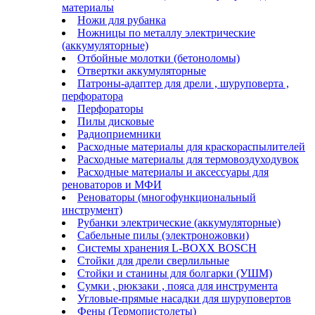
материалы
Ножи для рубанка
Ножницы по металлу электрические
(аккумуляторные)
Отбойные молотки (бетоноломы)
Отвертки аккумуляторные
Патроны-адаптер для дрели , шуруповерта ,
перфоратора
Перфораторы
Пилы дисковые
Радиоприемники
Расходные материалы для краскораспылителей
Расходные материалы для термовоздуходувок
Расходные материалы и аксессуары для
реноваторов и МФИ
Реноваторы (многофункциональный
инструмент)
Рубанки электрические (аккумуляторные)
Сабельные пилы (электроножовки)
Системы хранения L-BOXX BOSCH
Стойки для дрели сверлильные
Стойки и станины для болгарки (УШМ)
Сумки , рюкзаки , пояса для инструмента
Угловые-прямые насадки для шуруповертов
Фены (Термопистолеты)