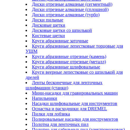
Диски отрезные алмазные (сегментный)
Диски отрезные алмазные (сплошной)
Диски отрезные алмазные (турбо)
Диски пильные
Дисковые щетки
Дисковые щетки со шпилькой
Кистевые щетки
Круги абразивные заточные
Круги абразивные лепестковые торцовые для
УШМ
Круги абразивные отрезные (камень)
Круги абразивные отрезные (металл)
Круги абразивные шлифовальные
Круги веерные лепестковые со шпилькой для
дрелей
Ленты бесконечные для ленточных
шлифмашин (станки)
Мини-насадки для гравировальных машин
Напильники
Насадки шлифовальные для инструментов
Оснастка и расходники для DREMEL
Пилки для лобзика
Полировальные насадки для инструментов
Полотна для ленточных пил
Полотно для сабельных пил (электроножовок)