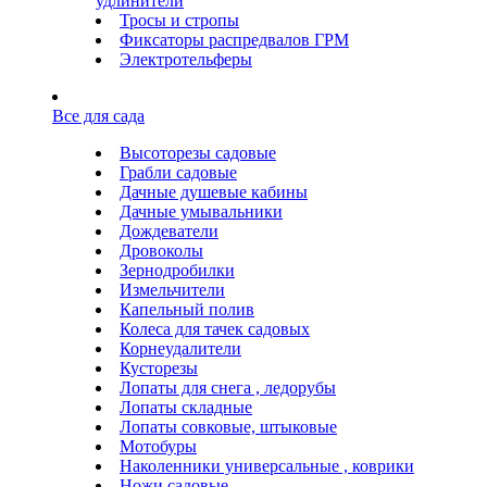
удлинители
Тросы и стропы
Фиксаторы распредвалов ГРМ
Электротельферы
Все для сада
Высоторезы садовые
Грабли садовые
Дачные душевые кабины
Дачные умывальники
Дождеватели
Дровоколы
Зернодробилки
Измельчители
Капельный полив
Колеса для тачек садовых
Корнеудалители
Кусторезы
Лопаты для снега , ледорубы
Лопаты складные
Лопаты совковые, штыковые
Мотобуры
Наколенники универсальные , коврики
Ножи садовые