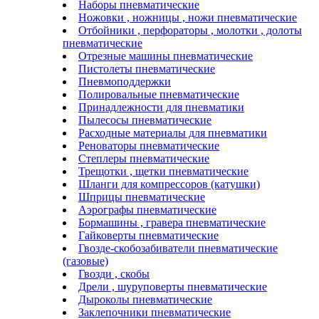
Наборы пневматические
Ножовки , ножницы , ножи пневматические
Отбойники , перфораторы , молотки , долоты
пневматические
Отрезные машины пневматические
Пистолеты пневматические
Пневмоподдержки
Полировальные пневматические
Принадлежности для пневматики
Пылесосы пневматические
Расходные материалы для пневматики
Реноваторы пневматические
Степлеры пневматические
Трещотки , щетки пневматические
Шланги для компрессоров (катушки)
Шприцы пневматические
Аэрографы пневматические
Бормашины , гравера пневматические
Гайковерты пневматические
Гвозде-скобозабиватели пневматические
(газовые)
Гвозди , скобы
Дрели , шуруповерты пневматические
Дыроколы пневматические
Заклепочники пневматические