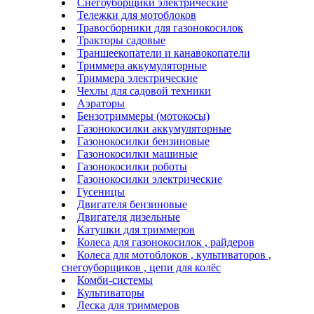
Снегоуборщики электрические
Тележки для мотоблоков
Травосборники для газонокосилок
Тракторы садовые
Траншеекопатели и канавокопатели
Триммера аккумуляторные
Триммера электрические
Чехлы для садовой техники
Аэраторы
Бензотриммеры (мотокосы)
Газонокосилки аккумуляторные
Газонокосилки бензиновые
Газонокосилки машиные
Газонокосилки роботы
Газонокосилки электрические
Гусеницы
Двигателя бензиновые
Двигателя дизельные
Катушки для триммеров
Колеса для газонокосилок , райдеров
Колеса для мотоблоков , культиваторов ,
снегоуборщиков , цепи для колёс
Комби-системы
Культиваторы
Леска для триммеров