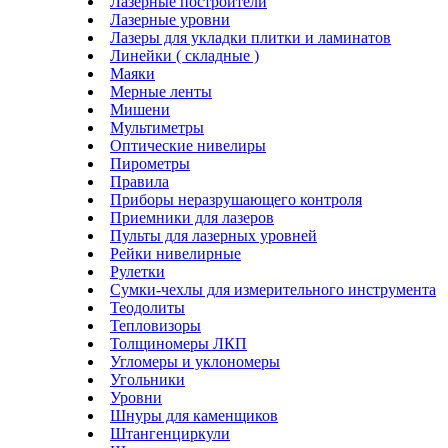
Лазерные построители
Лазерные уровни
Лазеры для укладки плитки и ламинатов
Линейки ( складные )
Маяки
Мерные ленты
Мишени
Мультиметры
Оптические нивелиры
Пирометры
Правила
Приборы неразрушающего контроля
Приемники для лазеров
Пульты для лазерных уровней
Рейки нивелирные
Рулетки
Сумки-чехлы для измерительного инструмента
Теодолиты
Тепловизоры
Толщиномеры ЛКП
Угломеры и уклономеры
Угольники
Уровни
Шнуры для каменщиков
Штангенциркули