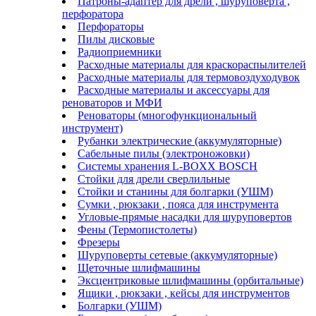
Патроны-адаптер для дрели , шуруповерта ,
перфоратора
Перфораторы
Пилы дисковые
Радиоприемники
Расходные материалы для краскораспылителей
Расходные материалы для термовоздуходувок
Расходные материалы и аксессуары для
реноваторов и МФИ
Реноваторы (многофункциональный
инструмент)
Рубанки электрические (аккумуляторные)
Сабельные пилы (электроножовки)
Системы хранения L-BOXX BOSCH
Стойки для дрели сверлильные
Стойки и станины для болгарки (УШМ)
Сумки , рюкзаки , пояса для инструмента
Угловые-прямые насадки для шуруповертов
Фены (Термопистолеты)
Фрезеры
Шуруповерты сетевые (аккумуляторные)
Щеточные шлифмашины
Эксцентриковые шлифмашины (орбитальные)
Ящики , рюкзаки , кейсы для инструментов
Болгарки (УШМ)