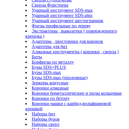
Сверла Форстнера
Ударный инструмент SDS-max
Ударный инструмент SDS-plus
Ударный инструмент шестигранник
Фрезы профильные по дереву
Экстракторы , выколотки ( поврежденного
крепежа )
Адаптеры , хвостовики для коронок
Адаптеры для бит
Алмазные инструменты ( коронки , сверла )
Биты
Борфрезы по металлу
Буры SDS+PLUS
Буры SDS-max
Буры SDS-max (проломные)
Зенкеры конусные
Коронки алмазные
Коронки биметаллические и пилы кольцевые
Коронки по бетону
Коронки-чашки с карбид-вольфрамовой
крошкой
Наборы бит
Наборы буров
Наборы сверл