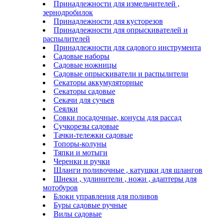
Принадлежности для измельчителей ,
зернодробилок
Принадлежности для кусторезов
Принадлежности для опрыскивателей и
распылителей
Принадлежности для садового инструмента
Садовые наборы
Садовые ножницы
Садовые опрыскиватели и распылители
Секаторы аккумуляторные
Секаторы садовые
Секачи для сучьев
Сеялки
Совки посадочные, конусы для рассад
Сучкорезы садовые
Тачки-тележки садовые
Топоры-колуны
Тяпки и мотыги
Черенки и ручки
Шланги поливочные , катушки для шлангов
Шнеки , удлинители , ножи , адаптеры для
мотобуров
Блоки управления для поливов
Буры садовые ручные
Вилы садовые