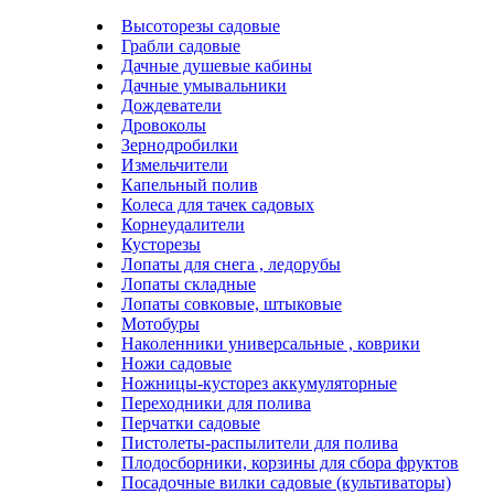
Высоторезы садовые
Грабли садовые
Дачные душевые кабины
Дачные умывальники
Дождеватели
Дровоколы
Зернодробилки
Измельчители
Капельный полив
Колеса для тачек садовых
Корнеудалители
Кусторезы
Лопаты для снега , ледорубы
Лопаты складные
Лопаты совковые, штыковые
Мотобуры
Наколенники универсальные , коврики
Ножи садовые
Ножницы-кусторез аккумуляторные
Переходники для полива
Перчатки садовые
Пистолеты-распылители для полива
Плодосборники, корзины для сбора фруктов
Посадочные вилки садовые (культиваторы)