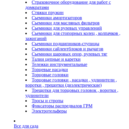
Страховочное оборудование для работ с
домкратами
Стяжки пружин
Сьемники амортизаторов
Сьемники для масляных фильтров
Сьемники для рулевых управлений
Сьемники для стопорных колец , колпачков ,
зажиганий
Сьемники подшипников-ступицы
Сьемники сайлентблоков и рычагов
Сьемники шаровых опор, рулевых тяг
Талии цепные и каретки
Тележки инструментальные
Торцевые насадки
Торцовые головки
Торцовые головки , насадки , удлинители ,
воротки , трещотки (диэлектрические)
Трещотки для торцовых головок , воротки ,
удлинители
Тросы и стропы
Фиксаторы распредвалов ГРМ
Электротельферы
Все для сада