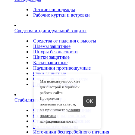
Летние спецодежды
Рабочие куртки и ветровки
Средства индивидуальной защиты
Средства от падения с высоты
Шлемы защитные
Шнуры безопасности
Щитки защитные
Каски защитные
Наушники противошумные
Очки защитные
Очки защитные для лазера
Мы используем cookies
Перчатки , рукавицы
для быстрой и удобной
работы сайта.
Продолжая
Стабилизаторы , ЛАТРы
ОК
пользоваться сайтом,
Стабилизаторы однофазные
вы принимаете
условия
Стабилизаторы релейные
политики
Стабилизаторы трехфазные
конфиденциальности
.
Автотрансформаторы
Источники бесперебойного питания