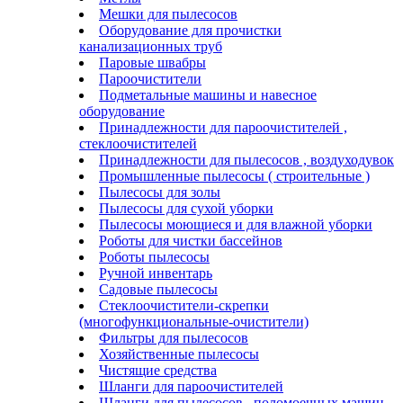
Мешки для пылесосов
Оборудование для прочистки
канализационных труб
Паровые швабры
Пароочистители
Подметальные машины и навесное
оборудование
Принадлежности для пароочистителей ,
стеклоочистителей
Принадлежности для пылесосов , воздуходувок
Промышленные пылесосы ( строительные )
Пылесосы для золы
Пылесосы для сухой уборки
Пылесосы моющиеся и для влажной уборки
Роботы для чистки бассейнов
Роботы пылесосы
Ручной инвентарь
Садовые пылесосы
Стеклоочистители-скрепки
(многофункциональные-очистители)
Фильтры для пылесосов
Хозяйственные пылесосы
Чистящие средства
Шланги для пароочистителей
Шланги для пылесосов , поломоечных машин