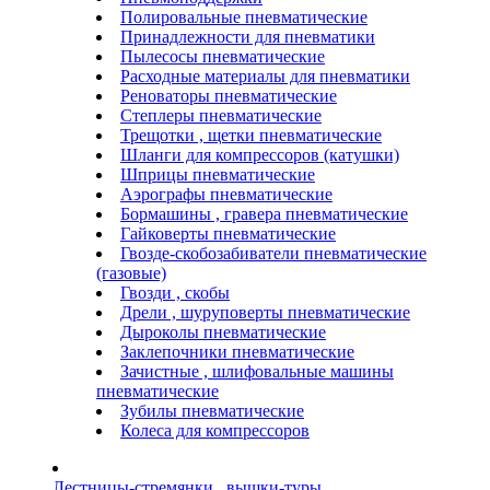
Полировальные пневматические
Принадлежности для пневматики
Пылесосы пневматические
Расходные материалы для пневматики
Реноваторы пневматические
Степлеры пневматические
Трещотки , щетки пневматические
Шланги для компрессоров (катушки)
Шприцы пневматические
Аэрографы пневматические
Бормашины , гравера пневматические
Гайковерты пневматические
Гвозде-скобозабиватели пневматические
(газовые)
Гвозди , скобы
Дрели , шуруповерты пневматические
Дыроколы пневматические
Заклепочники пневматические
Зачистные , шлифовальные машины
пневматические
Зубилы пневматические
Колеса для компрессоров
Лестницы-стремянки , вышки-туры