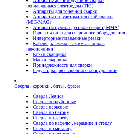
Аппараты аргоннодуговой сварки
неплавящимся электродом (TIG)
Аппараты для точечной сварки
Аппараты полуавтоматической сварки
(MIG/MAG)
Аппараты ручной дуговой сварки (ММА)
Горелки-сопла для сварочного оборудования
Инверторные плазменные резаки
Кабеля , клеммы , зажимы , вилки ,
наконечники
Краги сварщика
Маски сварщика
Принадлежности для сварки
Редукторы для сварочного оборудования
Сверла , коронки , биты , фрезы
Сверла Левиса
Сверла опалубочные
Сверла перьевые
Сверла по бетону
Сверла по дереву
Сверла по кафелю , керамике и стеклу
Сверла по металлу
Сверла ступенчатые