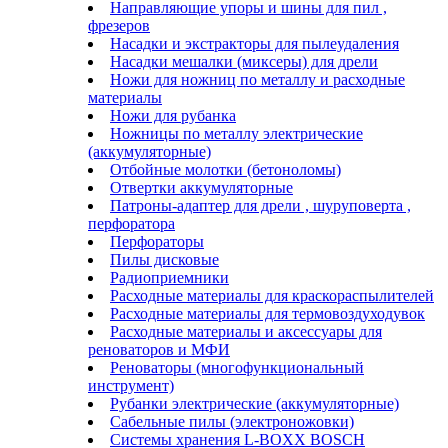
Направляющие упоры и шины для пил ,
фрезеров
Насадки и экстракторы для пылеудаления
Насадки мешалки (миксеры) для дрели
Ножи для ножниц по металлу и расходные
материалы
Ножи для рубанка
Ножницы по металлу электрические
(аккумуляторные)
Отбойные молотки (бетоноломы)
Отвертки аккумуляторные
Патроны-адаптер для дрели , шуруповерта ,
перфоратора
Перфораторы
Пилы дисковые
Радиоприемники
Расходные материалы для краскораспылителей
Расходные материалы для термовоздуходувок
Расходные материалы и аксессуары для
реноваторов и МФИ
Реноваторы (многофункциональный
инструмент)
Рубанки электрические (аккумуляторные)
Сабельные пилы (электроножовки)
Системы хранения L-BOXX BOSCH