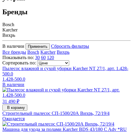
Бренды
Bosch
Karcher
Вихрь
В наличии
Сбросить фильтры
Применить
Все бренды
Bosch
Karcher
Вихрь
Показывать по:
30
60
120
Сортировать по:
Пылесос влажной и сухой уборки Karcher NT 27/1, арт. 1.428-
500.0
1.428-500.0
В наличии
31 490 ₽
В корзину
Строительный пылесос СП-1500/20А Вихрь, 72/19/4
Ожидается
Машина для ухода за полами Karcher BDS 43/180 C Adv *RU