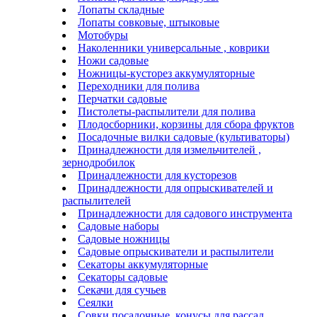
Лопаты складные
Лопаты совковые, штыковые
Мотобуры
Наколенники универсальные , коврики
Ножи садовые
Ножницы-кусторез аккумуляторные
Переходники для полива
Перчатки садовые
Пистолеты-распылители для полива
Плодосборники, корзины для сбора фруктов
Посадочные вилки садовые (культиваторы)
Принадлежности для измельчителей ,
зернодробилок
Принадлежности для кусторезов
Принадлежности для опрыскивателей и
распылителей
Принадлежности для садового инструмента
Садовые наборы
Садовые ножницы
Садовые опрыскиватели и распылители
Секаторы аккумуляторные
Секаторы садовые
Секачи для сучьев
Сеялки
Совки посадочные, конусы для рассад