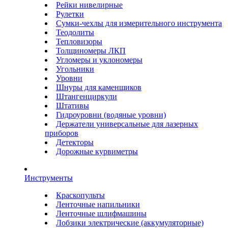
Рейки нивелирные
Рулетки
Сумки-чехлы для измерительного инструмента
Теодолиты
Тепловизоры
Толщиномеры ЛКП
Угломеры и уклономеры
Угольники
Уровни
Шнуры для каменщиков
Штангенциркули
Штативы
Гидроуровни (водяные уровни)
Держатели универсальные для лазерных
приборов
Детекторы
Дорожные курвиметры
Инструменты
Краскопульты
Ленточные напильники
Ленточные шлифмашины
Лобзики электрические (аккумуляторные)