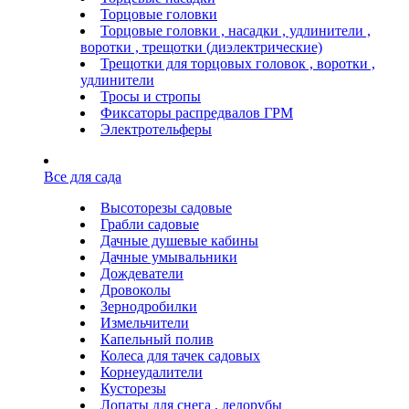
Торцовые головки
Торцовые головки , насадки , удлинители ,
воротки , трещотки (диэлектрические)
Трещотки для торцовых головок , воротки ,
удлинители
Тросы и стропы
Фиксаторы распредвалов ГРМ
Электротельферы
Все для сада
Высоторезы садовые
Грабли садовые
Дачные душевые кабины
Дачные умывальники
Дождеватели
Дровоколы
Зернодробилки
Измельчители
Капельный полив
Колеса для тачек садовых
Корнеудалители
Кусторезы
Лопаты для снега , ледорубы