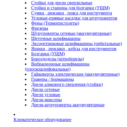
Стойки для дрели сверлильные
Стойки и станины для болгарки (УШМ)
Сумки , рюкзаки , пояса для инструмента
Угловые-прямые насадки для шуруповертов
Фены (Термопистолеты)
Фрезеры
Шуруповерты сетевые (аккумуляторные)
Щеточные шлифмашины
Эксцентриковые шлифмашины (орбитальные)
Ящики , рюкзаки , кейсы для инструментов
Болгарки (УШМ)
Бороздоделы (штроборезы)
Вибрационные шлифмашины
(плоскошлифовальные)
Гайковерты электрические (аккумуляторные)
Граверы / бормашины
Дрели алмазного сверления (стойки)
Дрели сетевые
Дрели угловые
Дрели-миксеры
Дрели-шуруповерты аккумуляторные
Климатическое оборудование