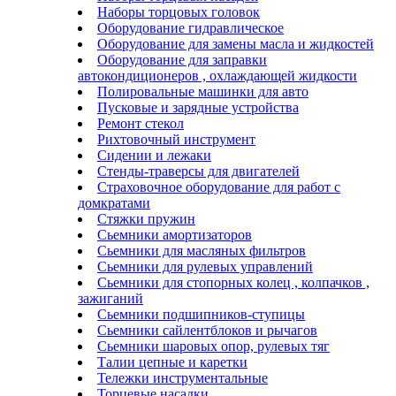
Наборы торцовых головок
Оборудование гидравлическое
Оборудование для замены масла и жидкостей
Оборудование для заправки
автокондиционеров , охлаждающей жидкости
Полировальные машинки для авто
Пусковые и зарядные устройства
Ремонт стекол
Рихтовочный инструмент
Сидении и лежаки
Стенды-траверсы для двигателей
Страховочное оборудование для работ с
домкратами
Стяжки пружин
Сьемники амортизаторов
Сьемники для масляных фильтров
Сьемники для рулевых управлений
Сьемники для стопорных колец , колпачков ,
зажиганий
Сьемники подшипников-ступицы
Сьемники сайлентблоков и рычагов
Сьемники шаровых опор, рулевых тяг
Талии цепные и каретки
Тележки инструментальные
Торцевые насадки