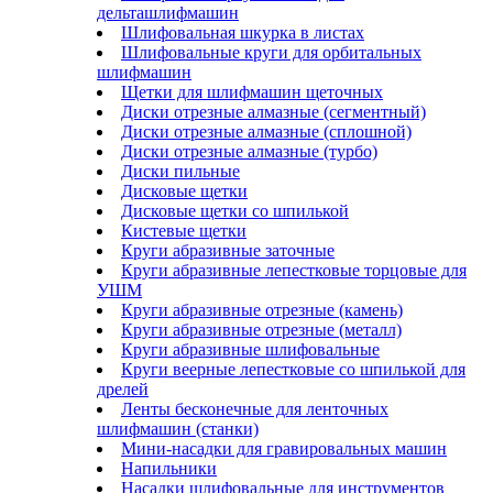
дельташлифмашин
Шлифовальная шкурка в листах
Шлифовальные круги для орбитальных
шлифмашин
Щетки для шлифмашин щеточных
Диски отрезные алмазные (сегментный)
Диски отрезные алмазные (сплошной)
Диски отрезные алмазные (турбо)
Диски пильные
Дисковые щетки
Дисковые щетки со шпилькой
Кистевые щетки
Круги абразивные заточные
Круги абразивные лепестковые торцовые для
УШМ
Круги абразивные отрезные (камень)
Круги абразивные отрезные (металл)
Круги абразивные шлифовальные
Круги веерные лепестковые со шпилькой для
дрелей
Ленты бесконечные для ленточных
шлифмашин (станки)
Мини-насадки для гравировальных машин
Напильники
Насадки шлифовальные для инструментов