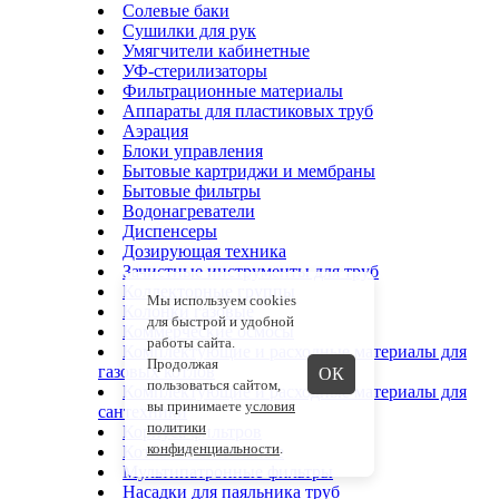
Солевые баки
Сушилки для рук
Умягчители кабинетные
УФ-стерилизаторы
Фильтрационные материалы
Аппараты для пластиковых труб
Аэрация
Блоки управления
Бытовые картриджи и мембраны
Бытовые фильтры
Водонагреватели
Диспенсеры
Дозирующая техника
Зачистные инструменты для труб
Коллекторные группы
Мы используем cookies
Колонки газовые
для быстрой и удобной
Коммерческие осмосы
работы сайта.
Комплектующие и расходные материалы для
Продолжая
газовых котлов
ОК
пользоваться сайтом,
Комплектующие и расходные материалы для
вы принимаете
условия
сантехники
политики
Корпуса фильтров
конфиденциальности
.
Котлы отопительные
Мультипатронные фильтры
Насадки для паяльника труб