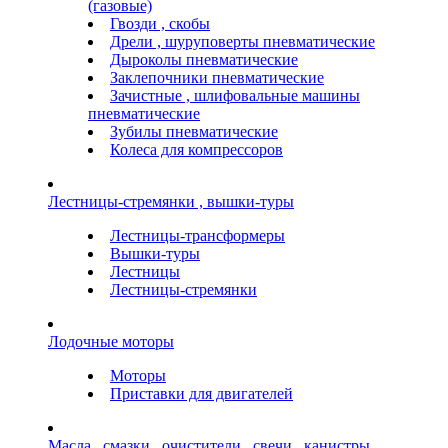
(газовые)
Гвозди , скобы
Дрели , шуруповерты пневматические
Дыроколы пневматические
Заклепочники пневматические
Зачистные , шлифовальные машины
пневматические
Зубилы пневматические
Колеса для компрессоров
Лестницы-стремянки , вышки-туры
Лестницы-трансформеры
Вышки-туры
Лестницы
Лестницы-стремянки
Лодочные моторы
Моторы
Приставки для двигателей
Масла , смазки , очистители , свечи , канистры