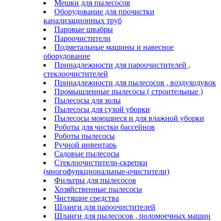
Мешки для пылесосов
Оборудование для прочистки
канализационных труб
Паровые швабры
Пароочистители
Подметальные машины и навесное
оборудование
Принадлежности для пароочистителей ,
стеклоочистителей
Принадлежности для пылесосов , воздуходувок
Промышленные пылесосы ( строительные )
Пылесосы для золы
Пылесосы для сухой уборки
Пылесосы моющиеся и для влажной уборки
Роботы для чистки бассейнов
Роботы пылесосы
Ручной инвентарь
Садовые пылесосы
Стеклоочистители-скрепки
(многофункциональные-очистители)
Фильтры для пылесосов
Хозяйственные пылесосы
Чистящие средства
Шланги для пароочистителей
Шланги для пылесосов , поломоечных машин