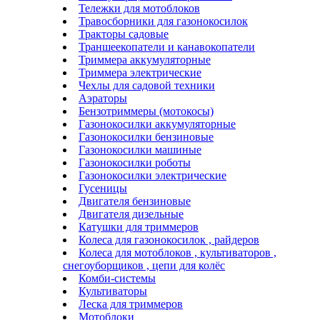
Тележки для мотоблоков
Травосборники для газонокосилок
Тракторы садовые
Траншеекопатели и канавокопатели
Триммера аккумуляторные
Триммера электрические
Чехлы для садовой техники
Аэраторы
Бензотриммеры (мотокосы)
Газонокосилки аккумуляторные
Газонокосилки бензиновые
Газонокосилки машиные
Газонокосилки роботы
Газонокосилки электрические
Гусеницы
Двигателя бензиновые
Двигателя дизельные
Катушки для триммеров
Колеса для газонокосилок , райдеров
Колеса для мотоблоков , культиваторов ,
снегоуборщиков , цепи для колёс
Комби-системы
Культиваторы
Леска для триммеров
Мотоблоки