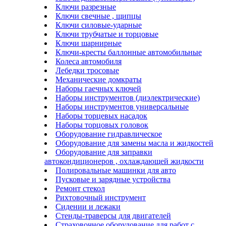
Ключи разрезные
Ключи свечные , щипцы
Ключи силовые-ударные
Ключи трубчатые и торцовые
Ключи шарнирные
Ключи-кресты баллонные автомобильные
Колеса автомобиля
Лебедки тросовые
Механические домкраты
Наборы гаечных ключей
Наборы инструментов (диэлектрические)
Наборы инструментов универсальные
Наборы торцевых насадок
Наборы торцовых головок
Оборудование гидравлическое
Оборудование для замены масла и жидкостей
Оборудование для заправки
автокондиционеров , охлаждающей жидкости
Полировальные машинки для авто
Пусковые и зарядные устройства
Ремонт стекол
Рихтовочный инструмент
Сидении и лежаки
Стенды-траверсы для двигателей
Страховочное оборудование для работ с