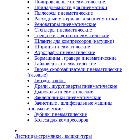
Полировальные пневматические
Принадлежности для пневматики
Пылесосы пневматические
Расходные материалы для пневматики
Реноваторы пневматические
Степлеры пневматические
Трещотки , щетки пневматические
Шланги для компрессоров (катушки)
Шприцы пневматические
Аэрографы пневматические
Бормашины , гравера пневматические
Гайковерты пневматические
Гвозде-скобозабиватели пневматические
(газовые)
Гвозди , скобы
Дрели , шуруповерты пневматические
Дыроколы пневматические
Заклепочники пневматические
Зачистные , шлифовальные машины
пневматические
Зубилы пневматические
Колеса для компрессоров
Лестницы-стремянки , вышки-туры