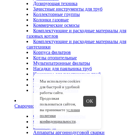
Дозирующая техника
Зачистные инструменты для труб
Коллекторные группы
Колонки газовые
Коммерческие осмосы
Комплектующие и расходные материалы для
газовых котлов
Комплектующие и расходные материалы для
сантехники
Корпуса фильтров
Котлы отопительные
Мультипатронные фильтры
Насадки для паяльника труб
Ножницы для пластиковых труб
Опрессовочные насосы
Мы используем cookies
Полотенцесушители
для быстрой и удобной
Радиаторы отопления
работы сайта.
Продолжая
ОК
пользоваться сайтом,
Сварочное оборудование
вы принимаете
условия
политики
Сварочные позиционеры
Сварочные проволоки
конфиденциальности
.
Электроды
Аппараты аргоннодуговой сварки