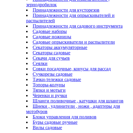
зернодробилок
Принадлежности для кусторезов
Принадлежности для опрыскивателей и
распылителей
Принадлежности для садового инструмента
Садовые наборы
Садовые ножницы
Садовые опрыскиватели и распылители
Секаторы аккумуляторные
Секаторы садовые
Секачи для сучьев
Сеялки
Совки посадочные, конусы для рассад
Сучкорезы садовые
Тачки-тележки садовые
Топоры-колуны
Тяпки и мотыги
Черенки и ручки
Шланги поливочные , катушки для шлангов
Шнеки , удлинители , ножи , адаптеры для
мотобуров
Блоки управления для поливов
Буры садовые ручные
Вилы садовые