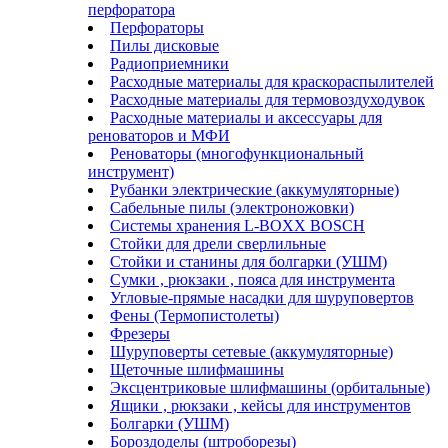
перфоратора
Перфораторы
Пилы дисковые
Радиоприемники
Расходные материалы для краскораспылителей
Расходные материалы для термовоздуходувок
Расходные материалы и аксессуары для
реноваторов и МФИ
Реноваторы (многофункциональный
инструмент)
Рубанки электрические (аккумуляторные)
Сабельные пилы (электроножовки)
Системы хранения L-BOXX BOSCH
Стойки для дрели сверлильные
Стойки и станины для болгарки (УШМ)
Сумки , рюкзаки , пояса для инструмента
Угловые-прямые насадки для шуруповертов
Фены (Термопистолеты)
Фрезеры
Шуруповерты сетевые (аккумуляторные)
Щеточные шлифмашины
Эксцентриковые шлифмашины (орбитальные)
Ящики , рюкзаки , кейсы для инструментов
Болгарки (УШМ)
Бороздоделы (штроборезы)