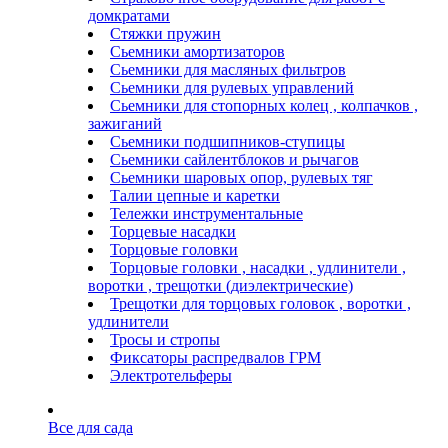
домкратами
Стяжки пружин
Сьемники амортизаторов
Сьемники для масляных фильтров
Сьемники для рулевых управлений
Сьемники для стопорных колец , колпачков ,
зажиганий
Сьемники подшипников-ступицы
Сьемники сайлентблоков и рычагов
Сьемники шаровых опор, рулевых тяг
Талии цепные и каретки
Тележки инструментальные
Торцевые насадки
Торцовые головки
Торцовые головки , насадки , удлинители ,
воротки , трещотки (диэлектрические)
Трещотки для торцовых головок , воротки ,
удлинители
Тросы и стропы
Фиксаторы распредвалов ГРМ
Электротельферы
Все для сада