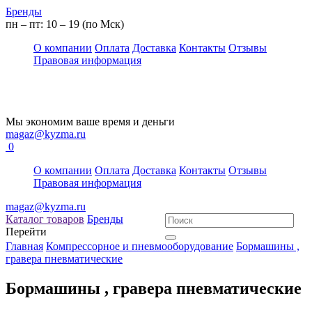
Бренды
пн – пт: 10 – 19 (по Мск)
О компании
Оплата
Доставка
Контакты
Отзывы
Правовая информация
Мы экономим ваше время и деньги
magaz@kyzma.ru
0
О компании
Оплата
Доставка
Контакты
Отзывы
Правовая информация
magaz@kyzma.ru
Каталог товаров
Бренды
Перейти
Главная
Компрессорное и пневмооборудование
Бормашины ,
гравера пневматические
Бормашины , гравера пневматические