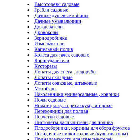
Высоторезы садовые
Грабли садовые
Дачные душевые кабины
Дачные умывальники
Дождеватели
Дровоколы
Зернодробилки
Измельчители
Капельный полив
Колеса для тачек садовых
Корнеудалители
Кусторезы
Лопаты для снега , ледорубы
Лопаты складные
Лопаты совковые, штыковые
Мотобуры
Наколенники универсальные , коврики
Ножи садовые
Ножницы-кусторез аккумуляторные
Переходники для полива
Перчатки садовые
Пистолеты-распылители для полива
Плодосборники, корзины для сбора фруктов
Посадочные вилки садовые (культиваторы)
Принадлежности для измельчителей ,