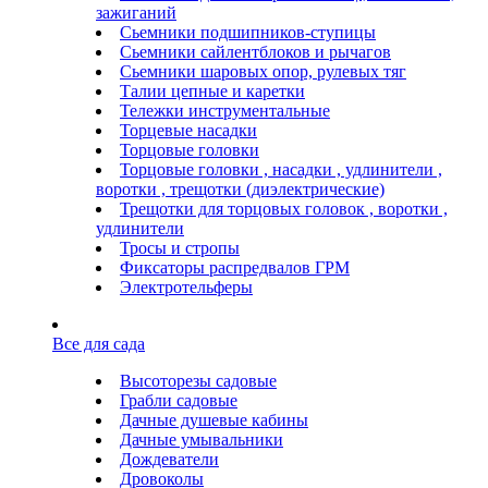
зажиганий
Сьемники подшипников-ступицы
Сьемники сайлентблоков и рычагов
Сьемники шаровых опор, рулевых тяг
Талии цепные и каретки
Тележки инструментальные
Торцевые насадки
Торцовые головки
Торцовые головки , насадки , удлинители ,
воротки , трещотки (диэлектрические)
Трещотки для торцовых головок , воротки ,
удлинители
Тросы и стропы
Фиксаторы распредвалов ГРМ
Электротельферы
Все для сада
Высоторезы садовые
Грабли садовые
Дачные душевые кабины
Дачные умывальники
Дождеватели
Дровоколы