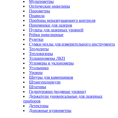
Мультиметры
Оптические нивелиры
Пирометры
Правила
Приборы неразрушающего контроля
Приемники для лазеров
Пульты для лазерных уровней
Рейки нивелирные
Рулетки
Сумки-чехлы для измерительного инструмента
Теодолиты
Тепловизоры
Толщиномеры ЛКП
Угломеры и уклономеры
Угольники
Уровни
Шнуры для каменщиков
Штангенциркули
Штативы
Гидроуровни (водяные уровни)
Держатели универсальные для лазерных
приборов
Детекторы
Дорожные курвиметры