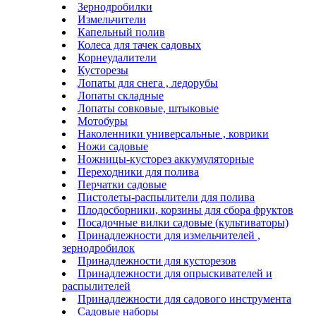
Зернодробилки
Измельчители
Капельный полив
Колеса для тачек садовых
Корнеудалители
Кусторезы
Лопаты для снега , ледорубы
Лопаты складные
Лопаты совковые, штыковые
Мотобуры
Наколенники универсальные , коврики
Ножи садовые
Ножницы-кусторез аккумуляторные
Переходники для полива
Перчатки садовые
Пистолеты-распылители для полива
Плодосборники, корзины для сбора фруктов
Посадочные вилки садовые (культиваторы)
Принадлежности для измельчителей ,
зернодробилок
Принадлежности для кусторезов
Принадлежности для опрыскивателей и
распылителей
Принадлежности для садового инструмента
Садовые наборы