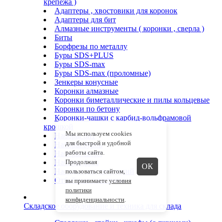
крепежа )
Адаптеры , хвостовики для коронок
Адаптеры для бит
Алмазные инструменты ( коронки , сверла )
Биты
Борфрезы по металлу
Буры SDS+PLUS
Буры SDS-max
Буры SDS-max (проломные)
Зенкеры конусные
Коронки алмазные
Коронки биметаллические и пилы кольцевые
Коронки по бетону
Коронки-чашки с карбид-вольфрамовой
крошкой
Мы используем cookies
Наборы бит
для быстрой и удобной
Наборы буров
работы сайта.
Наборы сверл
Наборы фрез
Продолжая
ОК
Насадки для сверлений
пользоваться сайтом,
Отбойные пластины
вы принимаете
условия
политики
конфиденциальности
.
Складское оборудование и техника для склада