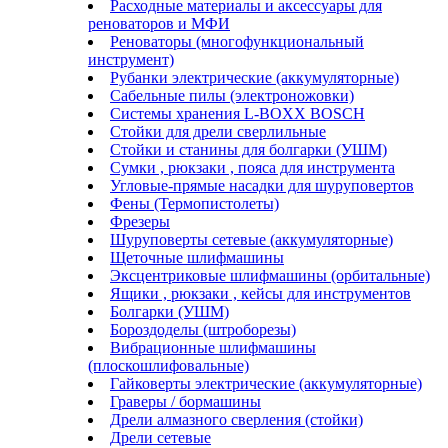
Расходные материалы и аксессуары для
реноваторов и МФИ
Реноваторы (многофункциональный
инструмент)
Рубанки электрические (аккумуляторные)
Сабельные пилы (электроножовки)
Системы хранения L-BOXX BOSCH
Стойки для дрели сверлильные
Стойки и станины для болгарки (УШМ)
Сумки , рюкзаки , пояса для инструмента
Угловые-прямые насадки для шуруповертов
Фены (Термопистолеты)
Фрезеры
Шуруповерты сетевые (аккумуляторные)
Щеточные шлифмашины
Эксцентриковые шлифмашины (орбитальные)
Ящики , рюкзаки , кейсы для инструментов
Болгарки (УШМ)
Бороздоделы (штроборезы)
Вибрационные шлифмашины
(плоскошлифовальные)
Гайковерты электрические (аккумуляторные)
Граверы / бормашины
Дрели алмазного сверления (стойки)
Дрели сетевые