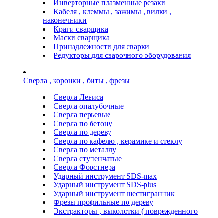
Инверторные плазменные резаки
Кабеля , клеммы , зажимы , вилки ,
наконечники
Краги сварщика
Маски сварщика
Принадлежности для сварки
Редукторы для сварочного оборудования
Сверла , коронки , биты , фрезы
Сверла Левиса
Сверла опалубочные
Сверла перьевые
Сверла по бетону
Сверла по дереву
Сверла по кафелю , керамике и стеклу
Сверла по металлу
Сверла ступенчатые
Сверла Форстнера
Ударный инструмент SDS-max
Ударный инструмент SDS-plus
Ударный инструмент шестигранник
Фрезы профильные по дереву
Экстракторы , выколотки ( поврежденного