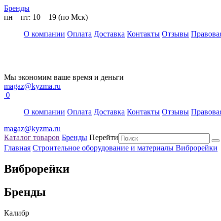
Бренды
пн – пт: 10 – 19 (по Мск)
О компании
Оплата
Доставка
Контакты
Отзывы
Правова
Мы экономим ваше время и деньги
magaz@kyzma.ru
0
О компании
Оплата
Доставка
Контакты
Отзывы
Правова
magaz@kyzma.ru
Каталог товаров
Бренды
Перейти
Главная
Строительное оборудование и материалы
Виброрейки
Виброрейки
Бренды
Калибр