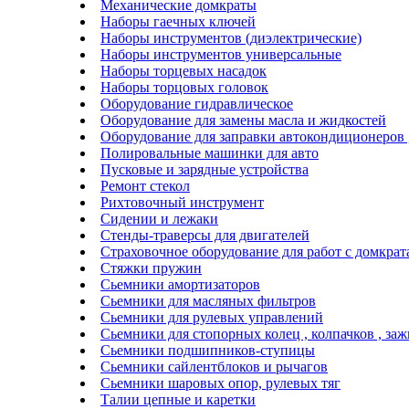
Механические домкраты
Наборы гаечных ключей
Наборы инструментов (диэлектрические)
Наборы инструментов универсальные
Наборы торцевых насадок
Наборы торцовых головок
Оборудование гидравлическое
Оборудование для замены масла и жидкостей
Оборудование для заправки автокондиционеров
Полировальные машинки для авто
Пусковые и зарядные устройства
Ремонт стекол
Рихтовочный инструмент
Сидении и лежаки
Стенды-траверсы для двигателей
Страховочное оборудование для работ с домкра
Стяжки пружин
Сьемники амортизаторов
Сьемники для масляных фильтров
Сьемники для рулевых управлений
Сьемники для стопорных колец , колпачков , за
Сьемники подшипников-ступицы
Сьемники сайлентблоков и рычагов
Сьемники шаровых опор, рулевых тяг
Талии цепные и каретки