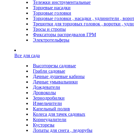
Тележки инструментальные
Торцевые насадки
Торцовые головки
Торцовые головки , насадки , удлинители , воро
Трещотки для торцовых головок , воротки , удл
Тросы и стропы
Фиксаторы распредвалов ГРМ
Электротельферы
Все для сада
Высоторезы садовые
Грабли садовые
Дачные душевые кабины
Дачные умывальники
Дождеватели
Дровоколы
Зернодробилки
Измельчители
Капельный полив
Колеса для тачек садовых
Корнеудалители
Кусторезы
Лопаты для снега , ледорубы