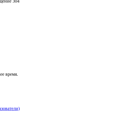
ещение 304
ее время.
зователи)