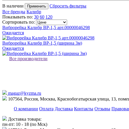
В наличии
Сбросить фильтры
Применить
Все бренды
Калибр
Показывать по:
30
60
120
Сортировать по:
Виброрейка Калибр ВР-1,5 арт.00000046298
Ожидается
Виброрейка Калибр ВР-1,5 (ширина 3м)
Ожидается
Все производители
magaz@kyzma.ru
107564, Россия, Москва, Краснобогатырская улица, 13, пом
О компании
Оплата
Доставка
Контакты
Отзывы
Правова
Доставка товара:
пн-пт: 10 - 18 (по Мск)