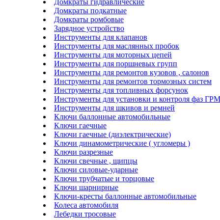
Домкраты гидравлические
Домкраты подкатные
Домкраты ромбовые
Зарядное устройство
Инструменты для клапанов
Инструменты для маслянных пробок
Инструменты для моторных цепей
Инструменты для поршневых групп
Инструменты для ремонтов кузовов , салонов
Инструменты для ремонтов тормозных систем
Инструменты для топливных форсунок
Инструменты для установки и контроля фаз ГР
Инструменты для шкивов и ремней
Ключи баллонные автомобильные
Ключи гаечные
Ключи гаечные (диэлектрические)
Ключи динамометрические ( угломеры )
Ключи разрезные
Ключи свечные , щипцы
Ключи силовые-ударные
Ключи трубчатые и торцовые
Ключи шарнирные
Ключи-кресты баллонные автомобильные
Колеса автомобиля
Лебедки тросовые