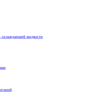
 , охлаждающей жидкости
тами
жиганий