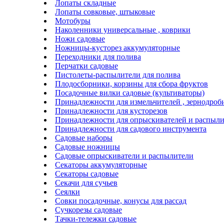
Лопаты складные
Лопаты совковые, штыковые
Мотобуры
Наколенники универсальные , коврики
Ножи садовые
Ножницы-кусторез аккумуляторные
Переходники для полива
Перчатки садовые
Пистолеты-распылители для полива
Плодосборники, корзины для сбора фруктов
Посадочные вилки садовые (культиваторы)
Принадлежности для измельчителей , зернодроб
Принадлежности для кусторезов
Принадлежности для опрыскивателей и распыли
Принадлежности для садового инструмента
Садовые наборы
Садовые ножницы
Садовые опрыскиватели и распылители
Секаторы аккумуляторные
Секаторы садовые
Секачи для сучьев
Сеялки
Совки посадочные, конусы для рассад
Сучкорезы садовые
Тачки-тележки садовые