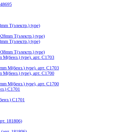
m T(электр.) type)
m T(электр.) type)
(бенз.) type). арт. C1703
(бенз.) type), арт. C1700
з.) C1701
т. 181806)