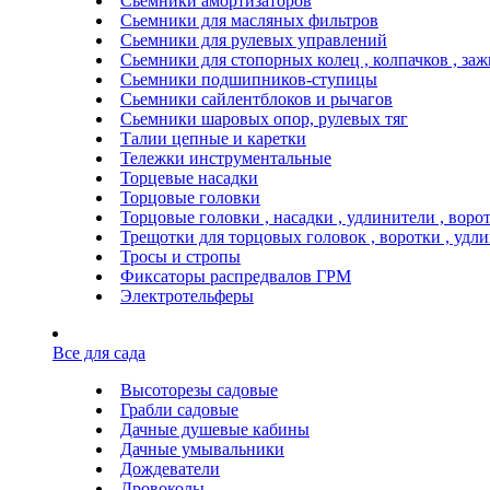
Сьемники амортизаторов
Сьемники для масляных фильтров
Сьемники для рулевых управлений
Сьемники для стопорных колец , колпачков , за
Сьемники подшипников-ступицы
Сьемники сайлентблоков и рычагов
Сьемники шаровых опор, рулевых тяг
Талии цепные и каретки
Тележки инструментальные
Торцевые насадки
Торцовые головки
Торцовые головки , насадки , удлинители , воро
Трещотки для торцовых головок , воротки , удл
Тросы и стропы
Фиксаторы распредвалов ГРМ
Электротельферы
Все для сада
Высоторезы садовые
Грабли садовые
Дачные душевые кабины
Дачные умывальники
Дождеватели
Дровоколы