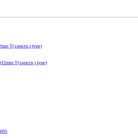
m T(электр.) type)
8695