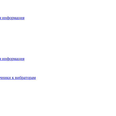
я информация
я информация
чники к вибраторам