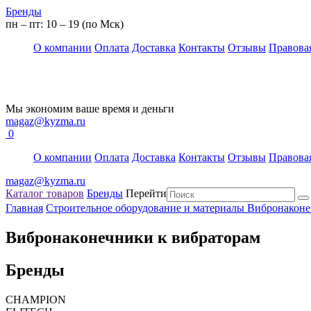
Бренды
пн – пт: 10 – 19 (по Мск)
О компании
Оплата
Доставка
Контакты
Отзывы
Правова
Мы экономим ваше время и деньги
magaz@kyzma.ru
0
О компании
Оплата
Доставка
Контакты
Отзывы
Правова
magaz@kyzma.ru
Каталог товаров
Бренды
Перейти
Главная
Строительное оборудование и материалы
Вибронаконе
Вибронаконечники к вибраторам
Бренды
CHAMPION