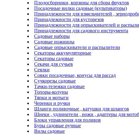
Плодосборники, корзины для сбора фруктов
Посадочные вилки садовые (культиваторы)
Принадлежности для измельчителей , зернодроб
Принадлежности для кусторезов
Принадлежности для опрыскивателей и распыли
Принадлежности для садового инструмента
Садовые наборы
Садовые ножницы
Садовые опрыскиватели и распылители
Секаторы аккумуляторные
Секаторы садовые
Секачи для сучьев
Сеялки
Совки посадочные, конусы для рассад
Сучкорезы садовые
Тачки-тележки садовые
Топоры-колуны
Тяпки и мотыги
Черенки и ручки
Шланги поливочные , катушки для шлангов
Шнеки , удлинители , ножи , адаптеры для мото
Блоки управления для поливов
Буры садовые ручные
Вилы садовые