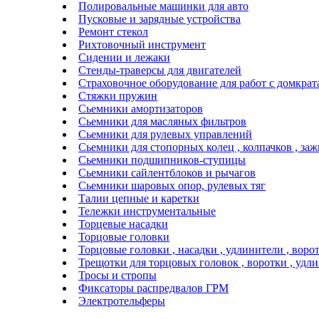
Полировальные машинки для авто
Пусковые и зарядные устройства
Ремонт стекол
Рихтовочный инструмент
Сидении и лежаки
Стенды-траверсы для двигателей
Страховочное оборудование для работ с домкра
Стяжки пружин
Сьемники амортизаторов
Сьемники для масляных фильтров
Сьемники для рулевых управлений
Сьемники для стопорных колец , колпачков , за
Сьемники подшипников-ступицы
Сьемники сайлентблоков и рычагов
Сьемники шаровых опор, рулевых тяг
Талии цепные и каретки
Тележки инструментальные
Торцевые насадки
Торцовые головки
Торцовые головки , насадки , удлинители , воро
Трещотки для торцовых головок , воротки , удл
Тросы и стропы
Фиксаторы распредвалов ГРМ
Электротельферы