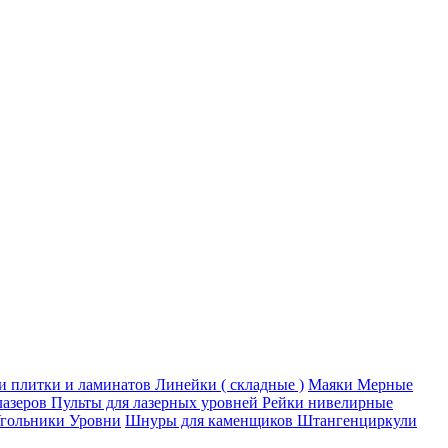
ки плитки и ламинатов
Линейки ( складные )
Маяки
Мерные
лазеров
Пульты для лазерных уровней
Рейки нивелирные
гольники
Уровни
Шнуры для каменщиков
Штангенциркули