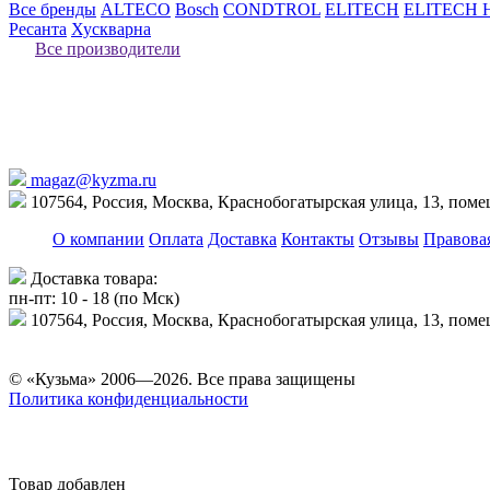
Все бренды
ALTECO
Bosch
CONDTROL
ELITECH
ELITECH 
Ресанта
Хускварна
Все производители
magaz@kyzma.ru
107564, Россия, Москва, Краснобогатырская улица, 13, пом
О компании
Оплата
Доставка
Контакты
Отзывы
Правова
Доставка товара:
пн-пт: 10 - 18 (по Мск)
107564, Россия, Москва, Краснобогатырская улица, 13, пом
© «Кузьма» 2006—2026. Все права защищены
Политика конфиденциальности
Товар добавлен