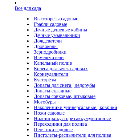
Все для сада
Высоторезы садовые
Грабли садовые
Дачные душевые кабины
Дачные умывальники
Дождеватели
Дровоколы
Зернодробилки
Измельчители
Капельный полив
Колеса для тачек садовых
Корнеудалители
Кусторезы
Лопаты для снега , ледорубы
Лопаты складные
Лопаты совковые, штыковые
Мотобуры
Наколенники универсальные , коврики
Ножи садовые
Ножницы-кусторез аккумуляторные
Переходники для полива
Перчатки садовые
Пистолеты-распылители для полива