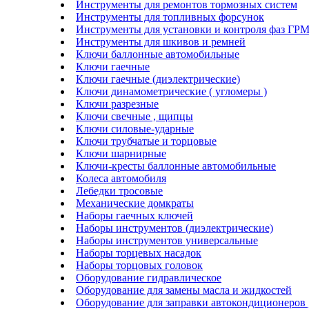
Инструменты для ремонтов тормозных систем
Инструменты для топливных форсунок
Инструменты для установки и контроля фаз ГР
Инструменты для шкивов и ремней
Ключи баллонные автомобильные
Ключи гаечные
Ключи гаечные (диэлектрические)
Ключи динамометрические ( угломеры )
Ключи разрезные
Ключи свечные , щипцы
Ключи силовые-ударные
Ключи трубчатые и торцовые
Ключи шарнирные
Ключи-кресты баллонные автомобильные
Колеса автомобиля
Лебедки тросовые
Механические домкраты
Наборы гаечных ключей
Наборы инструментов (диэлектрические)
Наборы инструментов универсальные
Наборы торцевых насадок
Наборы торцовых головок
Оборудование гидравлическое
Оборудование для замены масла и жидкостей
Оборудование для заправки автокондиционеров