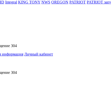
HD
Integral
KING TONY
NWS
OREGON
PATRIOT
PATRIOT запч
ещение 304
я информация
Личный кабинет
ещение 304