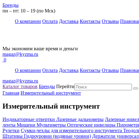
Бренды
пн – пт: 10 – 19 (по Мск)
О компании
Оплата
Доставка
Контакты
Отзывы
Правова
Мы экономим ваше время и деньги
magaz@kyzma.ru
0
О компании
Оплата
Доставка
Контакты
Отзывы
Правова
magaz@kyzma.ru
Каталог товаров
Бренды
Перейти
Главная
Измерительный инструмент
Измерительный инструмент
Индикаторные отвертки
Лазерные дальномеры
Лазерные ниве
ленты
Мишени
Мультиметры
Оптические нивелиры
Пиромет
Рулетки
Сумки-чехлы для измерительного инструмента
Теодол
Штативы
Гидроуровни (водяные уровни)
Держатели универсал