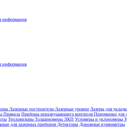
я информация
я информация
лиры
Лазерные построители
Лазерные уровни
Лазеры для уклад
ры
Правила
Приборы неразрушающего контроля
Приемники для 
иты
Тепловизоры
Толщиномеры ЛКП
Угломеры и уклономеры
У
ьные для лазерных приборов
Детекторы
Дорожные курвиметры