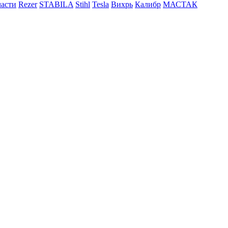
асти
Rezer
STABILA
Stihl
Tesla
Вихрь
Калибр
МАСТАК