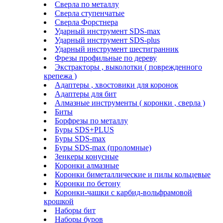
Сверла по металлу
Сверла ступенчатые
Сверла Форстнера
Ударный инструмент SDS-max
Ударный инструмент SDS-plus
Ударный инструмент шестигранник
Фрезы профильные по дереву
Экстракторы , выколотки ( поврежденного
крепежа )
Адаптеры , хвостовики для коронок
Адаптеры для бит
Алмазные инструменты ( коронки , сверла )
Биты
Борфрезы по металлу
Буры SDS+PLUS
Буры SDS-max
Буры SDS-max (проломные)
Зенкеры конусные
Коронки алмазные
Коронки биметаллические и пилы кольцевые
Коронки по бетону
Коронки-чашки с карбид-вольфрамовой
крошкой
Наборы бит
Наборы буров