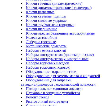
Ключи гаечные (диэлектрические)
Ключи динамометрические ( угломеры )
Ключи разрезные
Ключи свечные , щипцы
Ключи силовые-ударные
Ключи трубчатые и торцовые
Ключи шарнирные
Ключи-кресты баллонные автомобильные
Колеса автомобиля
Лебедки тросовые
Механические домкраты
Наборы гаечных ключей
Наборы инструментов (диэлектрические)
Наборы инструментов универсальные
Наборы торцевых насадок
Наборы торцовых головок
Оборудование гидравлическое
Оборудование для замены масла и жидкостей
Оборудование для заправки
автокондиционеров , охлаждающей жидкости
Полировальные машинки для авто
Пусковые и зарядные устройства
Ремонт стекол
Рихтовочный инструмент
Сидении и лежаки