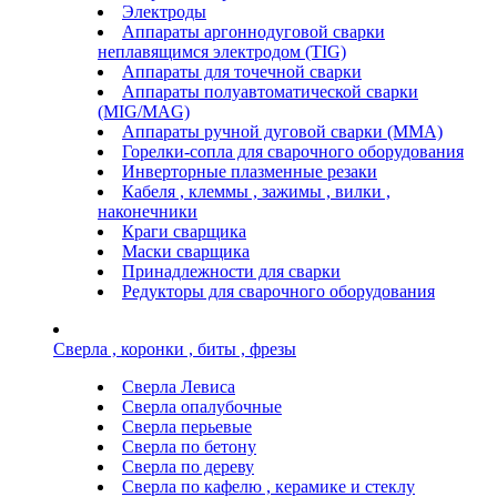
Электроды
Аппараты аргоннодуговой сварки
неплавящимся электродом (TIG)
Аппараты для точечной сварки
Аппараты полуавтоматической сварки
(MIG/MAG)
Аппараты ручной дуговой сварки (ММА)
Горелки-сопла для сварочного оборудования
Инверторные плазменные резаки
Кабеля , клеммы , зажимы , вилки ,
наконечники
Краги сварщика
Маски сварщика
Принадлежности для сварки
Редукторы для сварочного оборудования
Сверла , коронки , биты , фрезы
Сверла Левиса
Сверла опалубочные
Сверла перьевые
Сверла по бетону
Сверла по дереву
Сверла по кафелю , керамике и стеклу