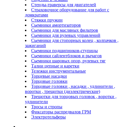
Стенды-траверсы для двигателей
Страховочное оборудование для работ с
домкратами
Стяжки пружин
Сьемники амортизаторов
Сьемники для масляных фильтров
Сьемники для рулевых управлений
Сьемники для стопорных колец , колпачков ,
зажиганий
Сьемники подшипников-ступицы
Сьемники сайлентблоков и рычагов
Сьемники шаровых опор, рулевых тяг
Талии цепные и каретки
Тележки инструментальные
Торцевые насадки
Торцовые головки
Торцовые головки , насадки , удлинители ,
воротки , трещотки (диэлектрические)
Трещотки для торцовых головок , воротки ,
удлинители
Тросы и стропы
Фиксаторы распредвалов ГРМ
Электротельферы