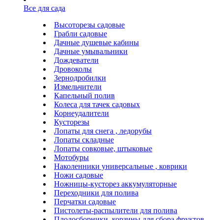
Все для сада
Высоторезы садовые
Грабли садовые
Дачные душевые кабины
Дачные умывальники
Дождеватели
Дровоколы
Зернодробилки
Измельчители
Капельный полив
Колеса для тачек садовых
Корнеудалители
Кусторезы
Лопаты для снега , ледорубы
Лопаты складные
Лопаты совковые, штыковые
Мотобуры
Наколенники универсальные , коврики
Ножи садовые
Ножницы-кусторез аккумуляторные
Переходники для полива
Перчатки садовые
Пистолеты-распылители для полива
Плодосборники, корзины для сбора фруктов