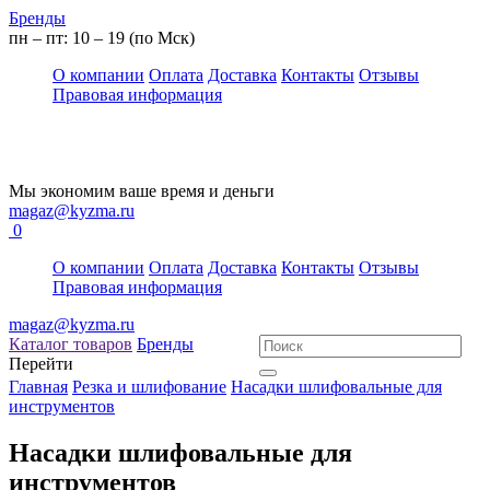
Бренды
пн – пт: 10 – 19 (по Мск)
О компании
Оплата
Доставка
Контакты
Отзывы
Правовая информация
Мы экономим ваше время и деньги
magaz@kyzma.ru
0
О компании
Оплата
Доставка
Контакты
Отзывы
Правовая информация
magaz@kyzma.ru
Каталог товаров
Бренды
Перейти
Главная
Резка и шлифование
Насадки шлифовальные для
инструментов
Насадки шлифовальные для
инструментов