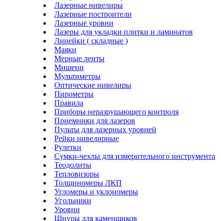
Лазерные нивелиры
Лазерные построители
Лазерные уровни
Лазеры для укладки плитки и ламинатов
Линейки ( складные )
Маяки
Мерные ленты
Мишени
Мультиметры
Оптические нивелиры
Пирометры
Правила
Приборы неразрушающего контроля
Приемники для лазеров
Пульты для лазерных уровней
Рейки нивелирные
Рулетки
Сумки-чехлы для измерительного инструмента
Теодолиты
Тепловизоры
Толщиномеры ЛКП
Угломеры и уклономеры
Угольники
Уровни
Шнуры для каменщиков