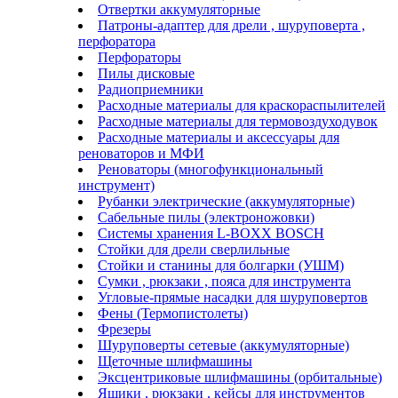
Отвертки аккумуляторные
Патроны-адаптер для дрели , шуруповерта ,
перфоратора
Перфораторы
Пилы дисковые
Радиоприемники
Расходные материалы для краскораспылителей
Расходные материалы для термовоздуходувок
Расходные материалы и аксессуары для
реноваторов и МФИ
Реноваторы (многофункциональный
инструмент)
Рубанки электрические (аккумуляторные)
Сабельные пилы (электроножовки)
Системы хранения L-BOXX BOSCH
Стойки для дрели сверлильные
Стойки и станины для болгарки (УШМ)
Сумки , рюкзаки , пояса для инструмента
Угловые-прямые насадки для шуруповертов
Фены (Термопистолеты)
Фрезеры
Шуруповерты сетевые (аккумуляторные)
Щеточные шлифмашины
Эксцентриковые шлифмашины (орбитальные)
Ящики , рюкзаки , кейсы для инструментов