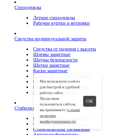
Спецодежды
Летние спецодежды
Рабочие куртки и ветровки
Средства индивидуальной защиты
Средства от падения с высоты
Шлемы защитные
Шнуры безопасности
Щитки защитные
Каски защитные
Наушники противошумные
Очки защитные
Мы используем cookies
Очки защитные для лазера
для быстрой и удобной
Перчатки , рукавицы
работы сайта.
Продолжая
ОК
пользоваться сайтом,
Стабилизаторы , ЛАТРы
вы принимаете
условия
политики
Стабилизаторы однофазные
конфиденциальности
.
Стабилизаторы релейные
Стабилизаторы трехфазные
Автотрансформаторы