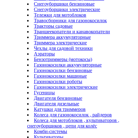
Снегоуборщики бензиновые
Снегоуборщики электрические
Тележки для мотоблоков
Травосборники для газонокосилок
Тракторы садовые
Траншеекопатели и канавокопатели
Триммера аккумуляторные
Триммера электрические
Чехлы для садовой техники
Аэраторы
Бензотриммеры (мотокосы)
Газонокосилки аккумуляторные
Газонокосилки бензиновые
Газонокосилки машиные
Газонокосилки роботы
Газонокосилки электрические
Гусеницы
Двигателя бензиновые
Двигателя дизельные
Катушки для триммеров
Колеса для газонокосилок , райдеров
Колеса для мотоблоков , культиваторов ,
снегоуборщиков , цепи для колёс
Комби-системы
Культиваторы