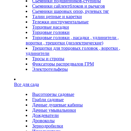
Сьемники подшипников-ступицы
Сьемники сайлентблоков и рычагов
Сьемники шаровых опор, рулевых тяг
Талии цепные и каретки
Тележки инструментальные
Торцевые насадки
Торцовые головки
Торцовые головки , насадки , удлинители ,
воротки , трещотки (диэлектрические)
Трещотки для торцовых головок , воротки ,
удлинители
Тросы и стропы
Фиксаторы распредвалов ГРМ
Электротельферы
Все для сада
Высоторезы садовые
Грабли садовые
Дачные душевые кабины
Дачные умывальники
Дождеватели
Дровоколы
Зернодробилки