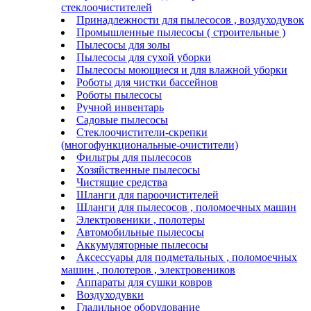
стеклоочистителей
Принадлежности для пылесосов , воздуходувок
Промышленные пылесосы ( строительные )
Пылесосы для золы
Пылесосы для сухой уборки
Пылесосы моющиеся и для влажной уборки
Роботы для чистки бассейнов
Роботы пылесосы
Ручной инвентарь
Садовые пылесосы
Стеклоочистители-скрепки
(многофункциональные-очистители)
Фильтры для пылесосов
Хозяйственные пылесосы
Чистящие средства
Шланги для пароочистителей
Шланги для пылесосов , поломоечных машин
Электровеники , полотеры
Автомобильные пылесосы
Аккумуляторные пылесосы
Аксессуары для подметальных , поломоечных
машин , полотеров , электровеников
Аппараты для сушки ковров
Воздуходувки
Гладильное оборудование