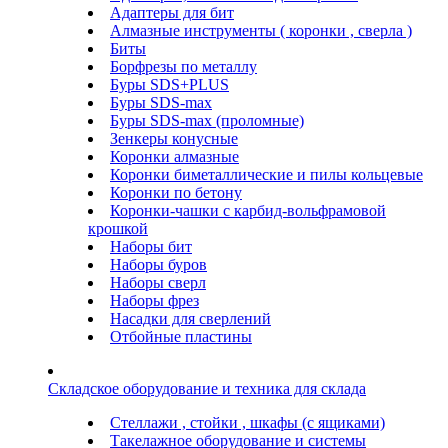
Адаптеры для бит
Алмазные инструменты ( коронки , сверла )
Биты
Борфрезы по металлу
Буры SDS+PLUS
Буры SDS-max
Буры SDS-max (проломные)
Зенкеры конусные
Коронки алмазные
Коронки биметаллические и пилы кольцевые
Коронки по бетону
Коронки-чашки с карбид-вольфрамовой
крошкой
Наборы бит
Наборы буров
Наборы сверл
Наборы фрез
Насадки для сверлений
Отбойные пластины
Складское оборудование и техника для склада
Стеллажи , стойки , шкафы (с ящиками)
Такелажное оборудование и системы