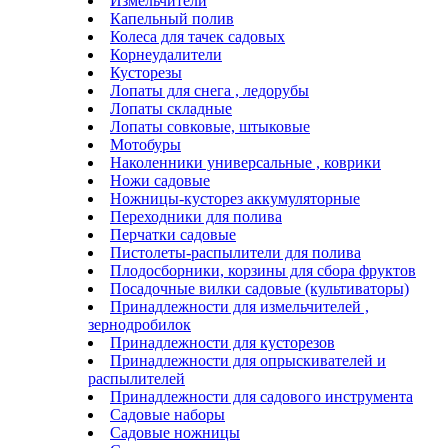
Измельчители
Капельный полив
Колеса для тачек садовых
Корнеудалители
Кусторезы
Лопаты для снега , ледорубы
Лопаты складные
Лопаты совковые, штыковые
Мотобуры
Наколенники универсальные , коврики
Ножи садовые
Ножницы-кусторез аккумуляторные
Переходники для полива
Перчатки садовые
Пистолеты-распылители для полива
Плодосборники, корзины для сбора фруктов
Посадочные вилки садовые (культиваторы)
Принадлежности для измельчителей ,
зернодробилок
Принадлежности для кусторезов
Принадлежности для опрыскивателей и
распылителей
Принадлежности для садового инструмента
Садовые наборы
Садовые ножницы