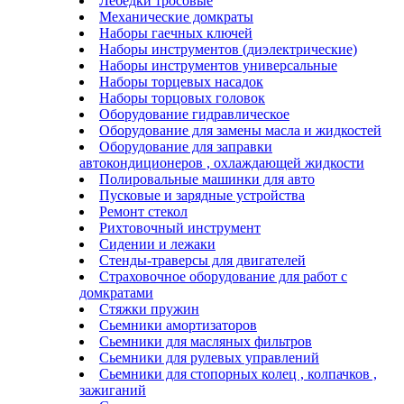
Лебедки тросовые
Механические домкраты
Наборы гаечных ключей
Наборы инструментов (диэлектрические)
Наборы инструментов универсальные
Наборы торцевых насадок
Наборы торцовых головок
Оборудование гидравлическое
Оборудование для замены масла и жидкостей
Оборудование для заправки
автокондиционеров , охлаждающей жидкости
Полировальные машинки для авто
Пусковые и зарядные устройства
Ремонт стекол
Рихтовочный инструмент
Сидении и лежаки
Стенды-траверсы для двигателей
Страховочное оборудование для работ с
домкратами
Стяжки пружин
Сьемники амортизаторов
Сьемники для масляных фильтров
Сьемники для рулевых управлений
Сьемники для стопорных колец , колпачков ,
зажиганий