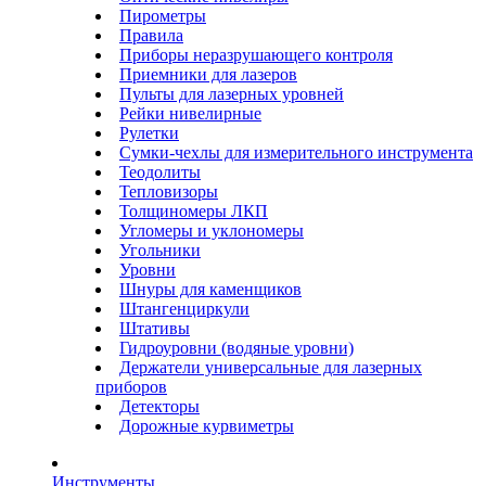
Пирометры
Правила
Приборы неразрушающего контроля
Приемники для лазеров
Пульты для лазерных уровней
Рейки нивелирные
Рулетки
Сумки-чехлы для измерительного инструмента
Теодолиты
Тепловизоры
Толщиномеры ЛКП
Угломеры и уклономеры
Угольники
Уровни
Шнуры для каменщиков
Штангенциркули
Штативы
Гидроуровни (водяные уровни)
Держатели универсальные для лазерных
приборов
Детекторы
Дорожные курвиметры
Инструменты