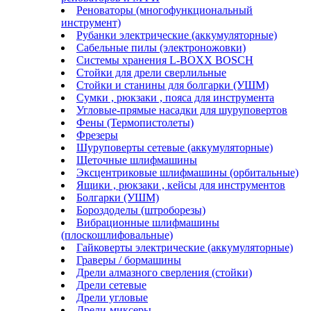
Реноваторы (многофункциональный
инструмент)
Рубанки электрические (аккумуляторные)
Сабельные пилы (электроножовки)
Системы хранения L-BOXX BOSCH
Стойки для дрели сверлильные
Стойки и станины для болгарки (УШМ)
Сумки , рюкзаки , пояса для инструмента
Угловые-прямые насадки для шуруповертов
Фены (Термопистолеты)
Фрезеры
Шуруповерты сетевые (аккумуляторные)
Щеточные шлифмашины
Эксцентриковые шлифмашины (орбитальные)
Ящики , рюкзаки , кейсы для инструментов
Болгарки (УШМ)
Бороздоделы (штроборезы)
Вибрационные шлифмашины
(плоскошлифовальные)
Гайковерты электрические (аккумуляторные)
Граверы / бормашины
Дрели алмазного сверления (стойки)
Дрели сетевые
Дрели угловые
Дрели-миксеры