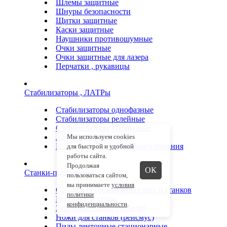
Шлемы защитные
Шнуры безопасности
Щитки защитные
Каски защитные
Наушники противошумные
Очки защитные
Очки защитные для лазера
Перчатки , рукавицы
Стабилизаторы , ЛАТРы
Стабилизаторы однофазные
Стабилизаторы релейные
Стабилизаторы трехфазные
Автотрансформаторы
Мы используем cookies
Источники бесперебойного питания
для быстрой и удобной
работы сайта.
Продолжая
ОК
Станки-плиткорезы
пользоваться сайтом,
вы принимаете
условия
Столы для торцовочных пил и станков
политики
Верстаки и столы
конфиденциальности
.
Заточные станки (точило)
Ножи для станков (рейсмус)
Пилы ленточные стационарные