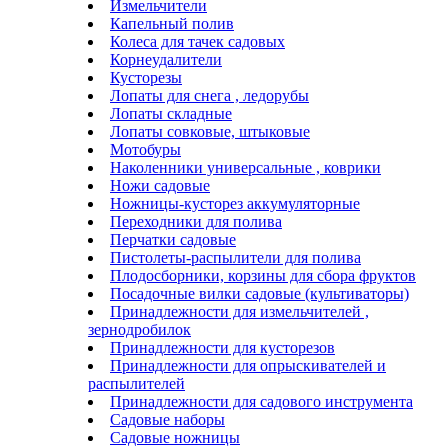
Измельчители
Капельный полив
Колеса для тачек садовых
Корнеудалители
Кусторезы
Лопаты для снега , ледорубы
Лопаты складные
Лопаты совковые, штыковые
Мотобуры
Наколенники универсальные , коврики
Ножи садовые
Ножницы-кусторез аккумуляторные
Переходники для полива
Перчатки садовые
Пистолеты-распылители для полива
Плодосборники, корзины для сбора фруктов
Посадочные вилки садовые (культиваторы)
Принадлежности для измельчителей ,
зернодробилок
Принадлежности для кусторезов
Принадлежности для опрыскивателей и
распылителей
Принадлежности для садового инструмента
Садовые наборы
Садовые ножницы