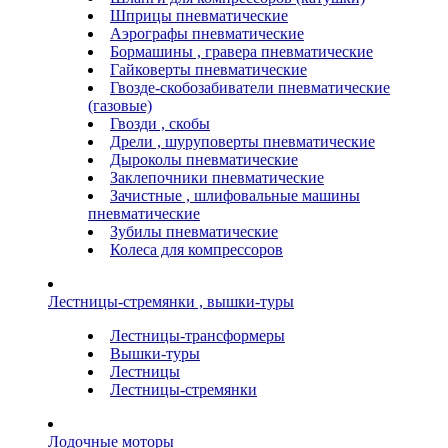
Шприцы пневматические
Аэрографы пневматические
Бормашины , гравера пневматические
Гайковерты пневматические
Гвозде-скобозабиватели пневматические
(газовые)
Гвозди , скобы
Дрели , шуруповерты пневматические
Дыроколы пневматические
Заклепочники пневматические
Зачистные , шлифовальные машины
пневматические
Зубилы пневматические
Колеса для компрессоров
Лестницы-стремянки , вышки-туры
Лестницы-трансформеры
Вышки-туры
Лестницы
Лестницы-стремянки
Лодочные моторы