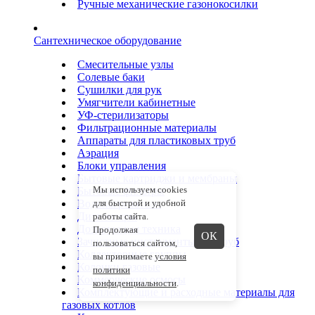
Ручные механические газонокосилки
Сантехническое оборудование
Смесительные узлы
Солевые баки
Сушилки для рук
Умягчители кабинетные
УФ-стерилизаторы
Фильтрационные материалы
Аппараты для пластиковых труб
Аэрация
Блоки управления
Бытовые картриджи и мембраны
Мы используем cookies
Бытовые фильтры
Водонагреватели
для быстрой и удобной
Диспенсеры
работы сайта.
Дозирующая техника
Продолжая
ОК
Зачистные инструменты для труб
пользоваться сайтом,
Коллекторные группы
вы принимаете
условия
Колонки газовые
политики
Коммерческие осмосы
конфиденциальности
.
Комплектующие и расходные материалы для
газовых котлов