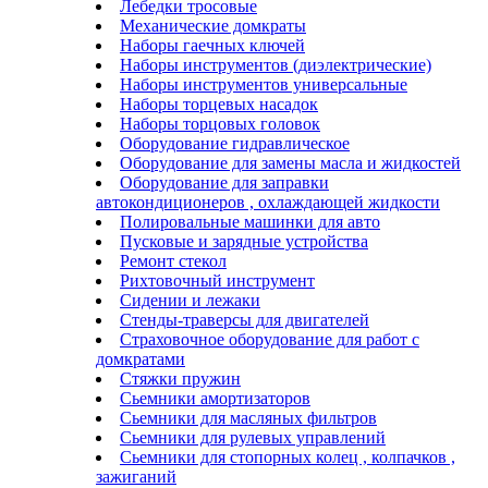
Лебедки тросовые
Механические домкраты
Наборы гаечных ключей
Наборы инструментов (диэлектрические)
Наборы инструментов универсальные
Наборы торцевых насадок
Наборы торцовых головок
Оборудование гидравлическое
Оборудование для замены масла и жидкостей
Оборудование для заправки
автокондиционеров , охлаждающей жидкости
Полировальные машинки для авто
Пусковые и зарядные устройства
Ремонт стекол
Рихтовочный инструмент
Сидении и лежаки
Стенды-траверсы для двигателей
Страховочное оборудование для работ с
домкратами
Стяжки пружин
Сьемники амортизаторов
Сьемники для масляных фильтров
Сьемники для рулевых управлений
Сьемники для стопорных колец , колпачков ,
зажиганий