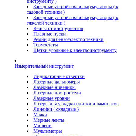
инструменту )
Зарядные устройства и аккумуляторы ( к
садовой техники )
Зарядные устройства и аккумуляторы ( к
тяжелой техники )
Кейсы от инструментов
Плавные пуски
Ремни для бензо/электро техники
Термостаты
Щетки угольные к электроинструменту
Измерительный инструмент
Индикаторные отвертки
Лазерные дальномеры
Лазерные нивелиры
Лазерные построители
Лазерные уровни
Лазеры для укладки плитки и ламинатов
Линейки ( складные )
Маяки
Мерные ленты
Мишени
Мультиметры