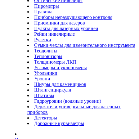
Оптические нивелиры
Пирометры
Правила
Приборы неразрушающего контроля
Приемники для лазеров
Пульты для лазерных уровней
Рейки нивелирные
Рулетки
Сумки-чехлы для измерительного инструмента
Теодолиты
Тепловизоры
Толщиномеры ЛКП
Угломеры и уклономеры
Угольники
Уровни
Шнуры для каменщиков
Штангенциркули
Штативы
Гидроуровни (водяные уровни)
Держатели универсальные для лазерных
приборов
Детекторы
Дорожные курвиметры