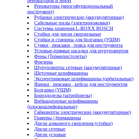
реноваторов и МФИ
Реноваторы (многофункциональный
инструмент)
Рубанки электрические (аккумуляторные)
Сабельные пилы (электроножовки)
Системы хранения L-BOXX BOSCH
Стойки для дрели сверлильные
Стойки и станины для болгарки (УШМ)
Сумки , рюкзаки , пояса для инструмента
Угловые-прямые насадки для шуруповертов
Фены (Термопистолеты)
Фрезеры
Шуруповерты сетевые (аккумуляторные)
Щеточные шлифмашины
Эксцентриковые шлифмашины (орбитальные)
Ящики , рюкзаки , кейсы для инструментов
Болгарки (УШМ)
Бороздоделы (штроборезы)
Вибрационные шлифмашины
(плоскошлифовальные)
Гайковерты электрические (аккумуляторные)
Граверы / бормашины
Дрели алмазного сверления (стойки)
Дрели сетевые
Дрели угловые