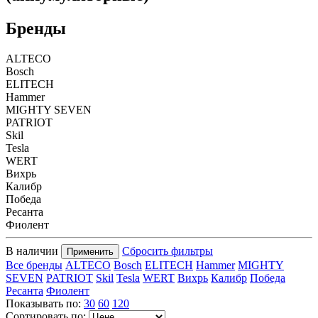
Бренды
ALTECO
Bosch
ELITECH
Hammer
MIGHTY SEVEN
PATRIOT
Skil
Tesla
WERT
Вихрь
Калибр
Победа
Ресанта
Фиолент
В наличии
Сбросить фильтры
Применить
Все бренды
ALTECO
Bosch
ELITECH
Hammer
MIGHTY
SEVEN
PATRIOT
Skil
Tesla
WERT
Вихрь
Калибр
Победа
Ресанта
Фиолент
Показывать по:
30
60
120
Сортировать по: