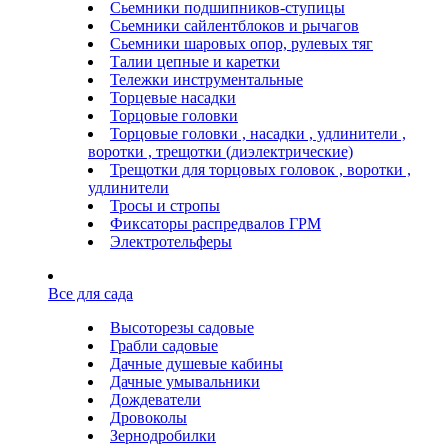
Сьемники подшипников-ступицы
Сьемники сайлентблоков и рычагов
Сьемники шаровых опор, рулевых тяг
Талии цепные и каретки
Тележки инструментальные
Торцевые насадки
Торцовые головки
Торцовые головки , насадки , удлинители ,
воротки , трещотки (диэлектрические)
Трещотки для торцовых головок , воротки ,
удлинители
Тросы и стропы
Фиксаторы распредвалов ГРМ
Электротельферы
Все для сада
Высоторезы садовые
Грабли садовые
Дачные душевые кабины
Дачные умывальники
Дождеватели
Дровоколы
Зернодробилки