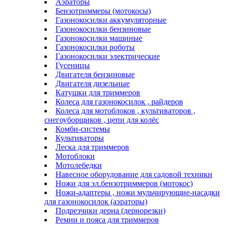
Аэраторы
Бензотриммеры (мотокосы)
Газонокосилки аккумуляторные
Газонокосилки бензиновые
Газонокосилки машиные
Газонокосилки роботы
Газонокосилки электрические
Гусеницы
Двигателя бензиновые
Двигателя дизельные
Катушки для триммеров
Колеса для газонокосилок , райдеров
Колеса для мотоблоков , культиваторов ,
снегоуборщиков , цепи для колёс
Комби-системы
Культиваторы
Леска для триммеров
Мотоблоки
Мотолебедки
Навесное оборудование для садовой техники
Ножи для эл.бензотриммеров (мотокос)
Ножи-адаптеры , ножи мульчирующие-насадки
для газонокосилок (аэраторы)
Подрезчики дерна (дернорезки)
Ремни и пояса для триммеров