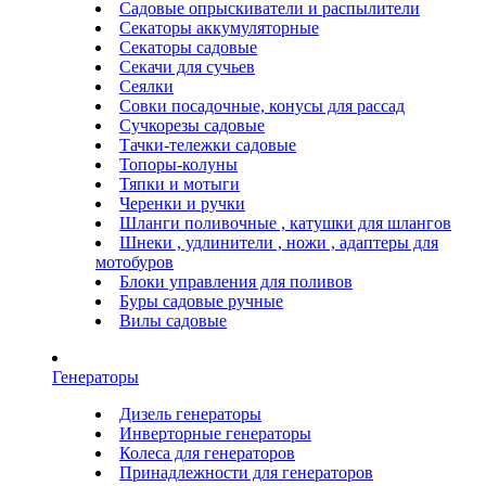
Садовые опрыскиватели и распылители
Секаторы аккумуляторные
Секаторы садовые
Секачи для сучьев
Сеялки
Совки посадочные, конусы для рассад
Сучкорезы садовые
Тачки-тележки садовые
Топоры-колуны
Тяпки и мотыги
Черенки и ручки
Шланги поливочные , катушки для шлангов
Шнеки , удлинители , ножи , адаптеры для
мотобуров
Блоки управления для поливов
Буры садовые ручные
Вилы садовые
Генераторы
Дизель генераторы
Инверторные генераторы
Колеса для генераторов
Принадлежности для генераторов