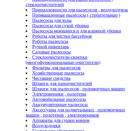
стеклоочистителей
Принадлежности для пылесосов , воздуходувок
Промышленные пылесосы ( строительные )
Пылесосы для золы
Пылесосы для сухой уборки
Пылесосы моющиеся и для влажной уборки
Роботы для чистки бассейнов
Роботы пылесосы
Ручной инвентарь
Садовые пылесосы
Стеклоочистители-скрепки
(многофункциональные-очистители)
Фильтры для пылесосов
Хозяйственные пылесосы
Чистящие средства
Шланги для пароочистителей
Шланги для пылесосов , поломоечных машин
Электровеники , полотеры
Автомобильные пылесосы
Аккумуляторные пылесосы
Аксессуары для подметальных , поломоечных
машин , полотеров , электровеников
Аппараты для сушки ковров
Воздуходувки
Гладильное оборудование