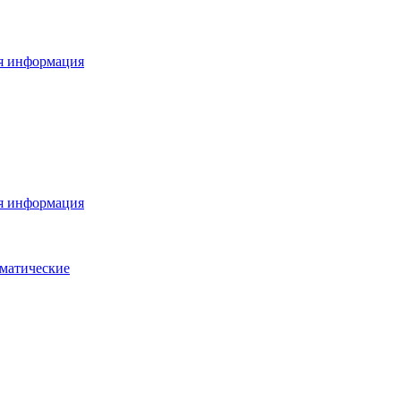
я информация
я информация
матические