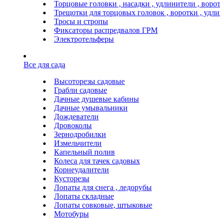
Торцовые головки , насадки , удлинители , воро
Трещотки для торцовых головок , воротки , удл
Тросы и стропы
Фиксаторы распредвалов ГРМ
Электротельферы
Все для сада
Высоторезы садовые
Грабли садовые
Дачные душевые кабины
Дачные умывальники
Дождеватели
Дровоколы
Зернодробилки
Измельчители
Капельный полив
Колеса для тачек садовых
Корнеудалители
Кусторезы
Лопаты для снега , ледорубы
Лопаты складные
Лопаты совковые, штыковые
Мотобуры