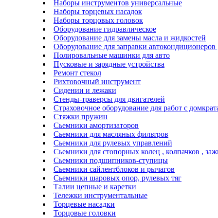
Наборы инструментов универсальные
Наборы торцевых насадок
Наборы торцовых головок
Оборудование гидравлическое
Оборудование для замены масла и жидкостей
Оборудование для заправки автокондиционеров
Полировальные машинки для авто
Пусковые и зарядные устройства
Ремонт стекол
Рихтовочный инструмент
Сидении и лежаки
Стенды-траверсы для двигателей
Страховочное оборудование для работ с домкра
Стяжки пружин
Сьемники амортизаторов
Сьемники для масляных фильтров
Сьемники для рулевых управлений
Сьемники для стопорных колец , колпачков , за
Сьемники подшипников-ступицы
Сьемники сайлентблоков и рычагов
Сьемники шаровых опор, рулевых тяг
Талии цепные и каретки
Тележки инструментальные
Торцевые насадки
Торцовые головки