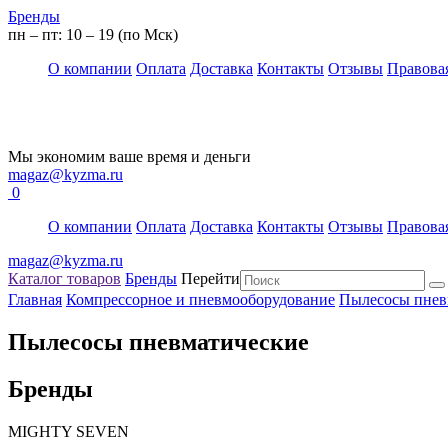
Бренды
пн – пт: 10 – 19 (по Мск)
О компании
Оплата
Доставка
Контакты
Отзывы
Правова
Мы экономим ваше время и деньги
magaz@kyzma.ru
0
О компании
Оплата
Доставка
Контакты
Отзывы
Правова
magaz@kyzma.ru
Каталог товаров
Бренды
Перейти
Главная
Компрессорное и пневмооборудование
Пылесосы пнев
Пылесосы пневматические
Бренды
MIGHTY SEVEN