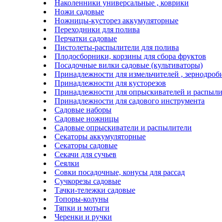
Наколенники универсальные , коврики
Ножи садовые
Ножницы-кусторез аккумуляторные
Переходники для полива
Перчатки садовые
Пистолеты-распылители для полива
Плодосборники, корзины для сбора фруктов
Посадочные вилки садовые (культиваторы)
Принадлежности для измельчителей , зернодроб
Принадлежности для кусторезов
Принадлежности для опрыскивателей и распыли
Принадлежности для садового инструмента
Садовые наборы
Садовые ножницы
Садовые опрыскиватели и распылители
Секаторы аккумуляторные
Секаторы садовые
Секачи для сучьев
Сеялки
Совки посадочные, конусы для рассад
Сучкорезы садовые
Тачки-тележки садовые
Топоры-колуны
Тяпки и мотыги
Черенки и ручки