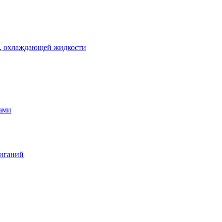
 , охлаждающей жидкости
тами
жиганий