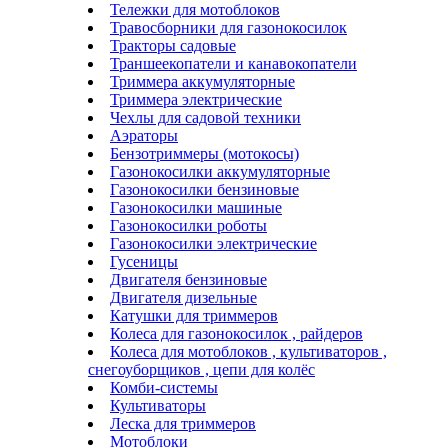
Тележки для мотоблоков
Травосборники для газонокосилок
Тракторы садовые
Траншеекопатели и канавокопатели
Триммера аккумуляторные
Триммера электрические
Чехлы для садовой техники
Аэраторы
Бензотриммеры (мотокосы)
Газонокосилки аккумуляторные
Газонокосилки бензиновые
Газонокосилки машиные
Газонокосилки роботы
Газонокосилки электрические
Гусеницы
Двигателя бензиновые
Двигателя дизельные
Катушки для триммеров
Колеса для газонокосилок , райдеров
Колеса для мотоблоков , культиваторов ,
снегоуборщиков , цепи для колёс
Комби-системы
Культиваторы
Леска для триммеров
Мотоблоки