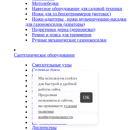
Мотолебедки
Навесное оборудование для садовой техники
Ножи для эл.бензотриммеров (мотокос)
Ножи-адаптеры , ножи мульчирующие-насадки
для газонокосилок (аэраторы)
Подрезчики дерна (дернорезки)
Ремни и пояса для триммеров
Ручные механические газонокосилки
Сантехническое оборудование
Смесительные узлы
Солевые баки
Сушилки для рук
Мы используем cookies
Умягчители кабинетные
для быстрой и удобной
УФ-стерилизаторы
работы сайта.
Фильтрационные материалы
Продолжая
Аппараты для пластиковых труб
ОК
пользоваться сайтом,
Аэрация
вы принимаете
условия
Блоки управления
политики
Бытовые картриджи и мембраны
Бытовые фильтры
конфиденциальности
.
Водонагреватели
Диспенсеры