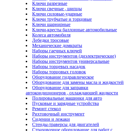
Ключи разрезные
Ключи свечные , щипцы
Ключи силовые-ударные
Ключи трубчатые и торцовые
Ключи шарнирные
Ключи-кресты баллонные автомобильные
Колеса автомобиля
Лебедки тросовые
Механические домкраты
Наборы гаечных ключей
Наборы инструментов (диэлектрические)
Наборы инструментов универсальные
Наборы торцевых насадок
Наборы торцовых головок
Оборудование гидравлическое
Оборудование для замены масла и жидкостей
Оборудование для заправки
автокондиционеров , охлаждающей жидкости
Полировальные машинки для авто
Пусковые и зарядные устройства
Ремонт стекол
Рихтовочный инструмент
Сидении и лежаки
Стенды-траверсы для двигателей
Страховочное оборудование для работ с