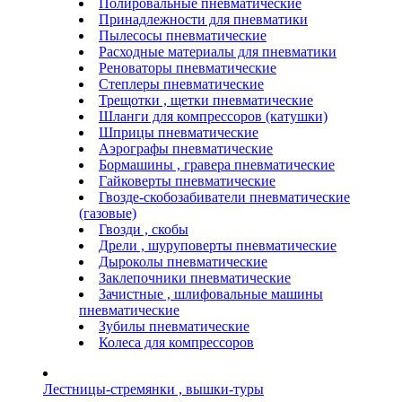
Полировальные пневматические
Принадлежности для пневматики
Пылесосы пневматические
Расходные материалы для пневматики
Реноваторы пневматические
Степлеры пневматические
Трещотки , щетки пневматические
Шланги для компрессоров (катушки)
Шприцы пневматические
Аэрографы пневматические
Бормашины , гравера пневматические
Гайковерты пневматические
Гвозде-скобозабиватели пневматические
(газовые)
Гвозди , скобы
Дрели , шуруповерты пневматические
Дыроколы пневматические
Заклепочники пневматические
Зачистные , шлифовальные машины
пневматические
Зубилы пневматические
Колеса для компрессоров
Лестницы-стремянки , вышки-туры