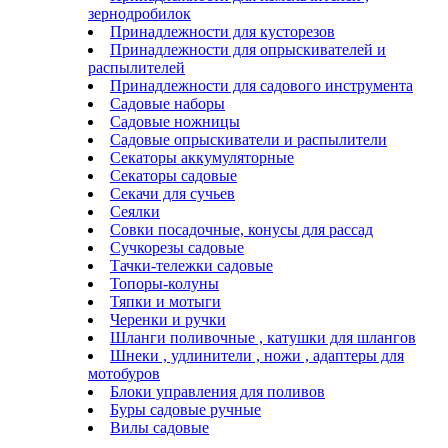
зернодробилок
Принадлежности для кусторезов
Принадлежности для опрыскивателей и
распылителей
Принадлежности для садового инструмента
Садовые наборы
Садовые ножницы
Садовые опрыскиватели и распылители
Секаторы аккумуляторные
Секаторы садовые
Секачи для сучьев
Сеялки
Совки посадочные, конусы для рассад
Сучкорезы садовые
Тачки-тележки садовые
Топоры-колуны
Тяпки и мотыги
Черенки и ручки
Шланги поливочные , катушки для шлангов
Шнеки , удлинители , ножи , адаптеры для
мотобуров
Блоки управления для поливов
Буры садовые ручные
Вилы садовые