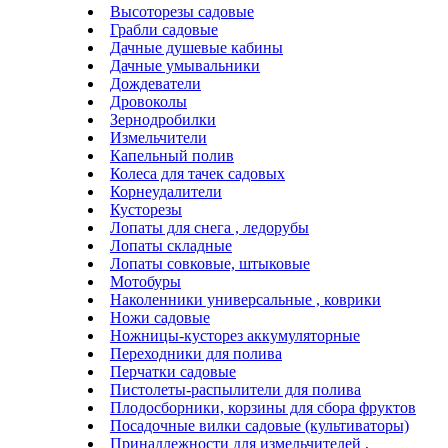
Высоторезы садовые
Грабли садовые
Дачные душевые кабины
Дачные умывальники
Дождеватели
Дровоколы
Зернодробилки
Измельчители
Капельный полив
Колеса для тачек садовых
Корнеудалители
Кусторезы
Лопаты для снега , ледорубы
Лопаты складные
Лопаты совковые, штыковые
Мотобуры
Наколенники универсальные , коврики
Ножи садовые
Ножницы-кусторез аккумуляторные
Переходники для полива
Перчатки садовые
Пистолеты-распылители для полива
Плодосборники, корзины для сбора фруктов
Посадочные вилки садовые (культиваторы)
Принадлежности для измельчителей ,