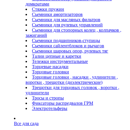
домкратами
Стяжки пружин
Сьемники амортизаторов
Сьемники для масляных фильтров
Сьемники для рулевых управлений
Сьемники для стопорных колец , колпачков ,
зажиганий
Сьемники подшипников-ступицы
Сьемники сайлентблоков и рычагов
Сьемники шаровых опор, рулевых тяг
Талии цепные и каретки
Тележки инструментальные
Торцевые насадки
Торцовые головки
Торцовые головки , насадки , удлинители ,
воротки , трещотки (диэлектрические)
Трещотки для торцовых головок , воротки ,
удлинители
Тросы и стропы
Фиксаторы распредвалов ГРМ
Электротельферы
Все для сада