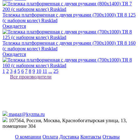
Тележка платформенная с двумя ручками (700х1000) ТЯ 8 125
(с набором колес) Rusklad
Ожидается
Тележка платформенная с двумя ручками (700х1000) ТЯ 8 160
(с набором колес) Rusklad
Ожидается
1
2
3
4
5
6
7
8
9
10
11
...
25
Все производители
magaz@kyzma.ru
107564, Россия, Москва, Краснобогатырская улица, 13,
помещение 304
О компании
Оплата
Доставка
Контакты
Отзывы