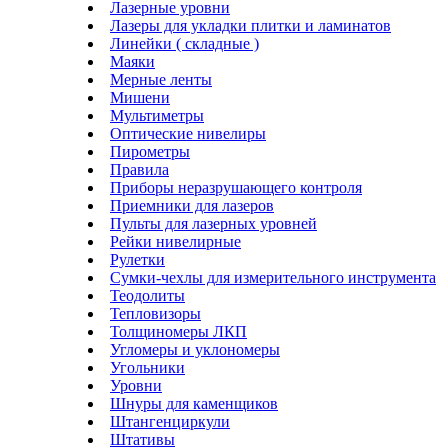
Лазерные уровни
Лазеры для укладки плитки и ламинатов
Линейки ( складные )
Маяки
Мерные ленты
Мишени
Мультиметры
Оптические нивелиры
Пирометры
Правила
Приборы неразрушающего контроля
Приемники для лазеров
Пульты для лазерных уровней
Рейки нивелирные
Рулетки
Сумки-чехлы для измерительного инструмента
Теодолиты
Тепловизоры
Толщиномеры ЛКП
Угломеры и уклономеры
Угольники
Уровни
Шнуры для каменщиков
Штангенциркули
Штативы