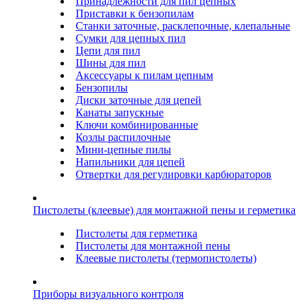
Принадлежности для пил цепных
Приставки к бензопилам
Станки заточные, расклепочные, клепальные
Сумки для цепных пил
Цепи для пил
Шины для пил
Аксессуары к пилам цепным
Бензопилы
Диски заточные для цепей
Канаты запускные
Ключи комбинированные
Козлы распилочные
Мини-цепные пилы
Напильники для цепей
Отвертки для регулировки карбюраторов
Пистолеты (клеевые) для монтажной пены и герметика
Пистолеты для герметика
Пистолеты для монтажной пены
Клеевые пистолеты (термопистолеты)
Приборы визуального контроля