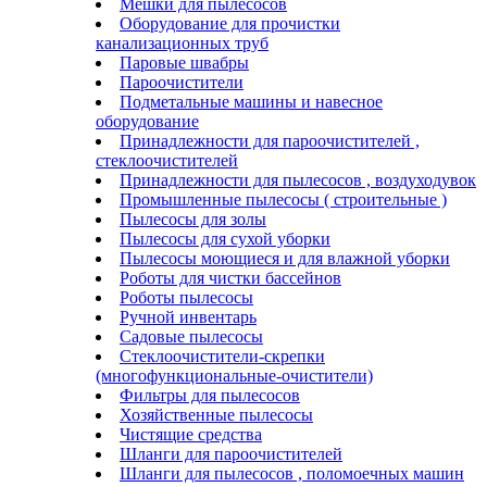
Мешки для пылесосов
Оборудование для прочистки
канализационных труб
Паровые швабры
Пароочистители
Подметальные машины и навесное
оборудование
Принадлежности для пароочистителей ,
стеклоочистителей
Принадлежности для пылесосов , воздуходувок
Промышленные пылесосы ( строительные )
Пылесосы для золы
Пылесосы для сухой уборки
Пылесосы моющиеся и для влажной уборки
Роботы для чистки бассейнов
Роботы пылесосы
Ручной инвентарь
Садовые пылесосы
Стеклоочистители-скрепки
(многофункциональные-очистители)
Фильтры для пылесосов
Хозяйственные пылесосы
Чистящие средства
Шланги для пароочистителей
Шланги для пылесосов , поломоечных машин