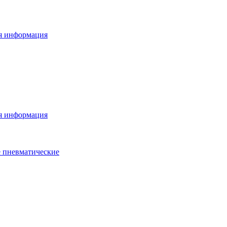
я информация
я информация
 пневматические