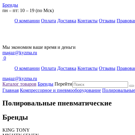
Бренды
пн – пт: 10 – 19 (по Мск)
О компании
Оплата
Доставка
Контакты
Отзывы
Правова
Мы экономим ваше время и деньги
magaz@kyzma.ru
0
О компании
Оплата
Доставка
Контакты
Отзывы
Правова
magaz@kyzma.ru
Каталог товаров
Бренды
Перейти
Главная
Компрессорное и пневмооборудование
Полировальные
Полировальные пневматические
Бренды
KING TONY