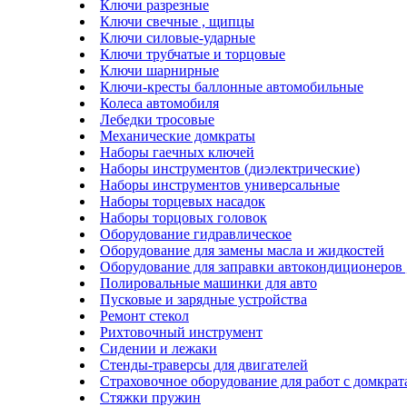
Ключи разрезные
Ключи свечные , щипцы
Ключи силовые-ударные
Ключи трубчатые и торцовые
Ключи шарнирные
Ключи-кресты баллонные автомобильные
Колеса автомобиля
Лебедки тросовые
Механические домкраты
Наборы гаечных ключей
Наборы инструментов (диэлектрические)
Наборы инструментов универсальные
Наборы торцевых насадок
Наборы торцовых головок
Оборудование гидравлическое
Оборудование для замены масла и жидкостей
Оборудование для заправки автокондиционеров
Полировальные машинки для авто
Пусковые и зарядные устройства
Ремонт стекол
Рихтовочный инструмент
Сидении и лежаки
Стенды-траверсы для двигателей
Страховочное оборудование для работ с домкра
Стяжки пружин