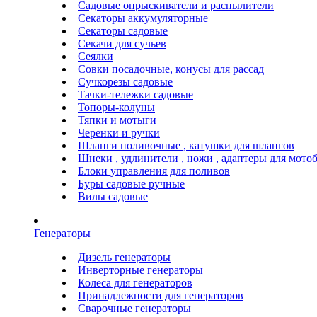
Садовые опрыскиватели и распылители
Секаторы аккумуляторные
Секаторы садовые
Секачи для сучьев
Сеялки
Совки посадочные, конусы для рассад
Сучкорезы садовые
Тачки-тележки садовые
Топоры-колуны
Тяпки и мотыги
Черенки и ручки
Шланги поливочные , катушки для шлангов
Шнеки , удлинители , ножи , адаптеры для мото
Блоки управления для поливов
Буры садовые ручные
Вилы садовые
Генераторы
Дизель генераторы
Инверторные генераторы
Колеса для генераторов
Принадлежности для генераторов
Сварочные генераторы