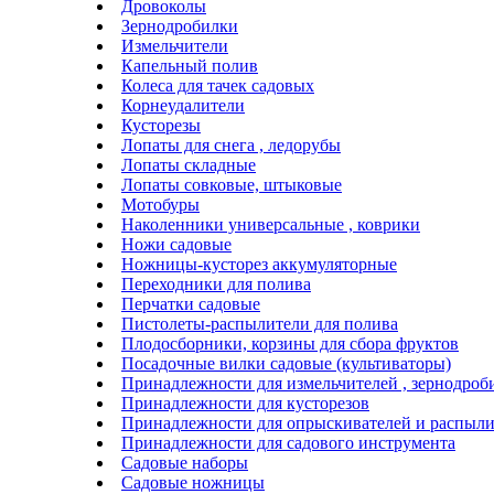
Дровоколы
Зернодробилки
Измельчители
Капельный полив
Колеса для тачек садовых
Корнеудалители
Кусторезы
Лопаты для снега , ледорубы
Лопаты складные
Лопаты совковые, штыковые
Мотобуры
Наколенники универсальные , коврики
Ножи садовые
Ножницы-кусторез аккумуляторные
Переходники для полива
Перчатки садовые
Пистолеты-распылители для полива
Плодосборники, корзины для сбора фруктов
Посадочные вилки садовые (культиваторы)
Принадлежности для измельчителей , зернодроб
Принадлежности для кусторезов
Принадлежности для опрыскивателей и распыли
Принадлежности для садового инструмента
Садовые наборы
Садовые ножницы