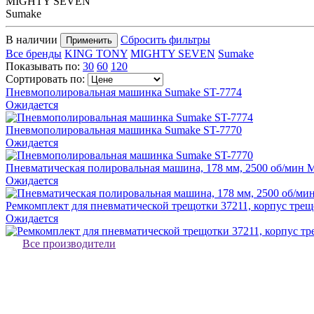
MIGHTY SEVEN
Sumake
В наличии
Сбросить фильтры
Применить
Все бренды
KING TONY
MIGHTY SEVEN
Sumake
Показывать по:
30
60
120
Сортировать по:
Пневмополировальная машинка Sumake ST-7774
Ожидается
Пневмополировальная машинка Sumake ST-7770
Ожидается
Пневматическая полировальная машина, 178 мм, 2500 об/ми
Ожидается
Ремкомплект для пневматической трещотки 37211, корпус тр
Ожидается
Все производители