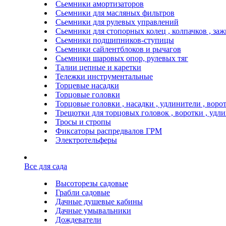
Сьемники амортизаторов
Сьемники для масляных фильтров
Сьемники для рулевых управлений
Сьемники для стопорных колец , колпачков , за
Сьемники подшипников-ступицы
Сьемники сайлентблоков и рычагов
Сьемники шаровых опор, рулевых тяг
Талии цепные и каретки
Тележки инструментальные
Торцевые насадки
Торцовые головки
Торцовые головки , насадки , удлинители , воро
Трещотки для торцовых головок , воротки , удл
Тросы и стропы
Фиксаторы распредвалов ГРМ
Электротельферы
Все для сада
Высоторезы садовые
Грабли садовые
Дачные душевые кабины
Дачные умывальники
Дождеватели