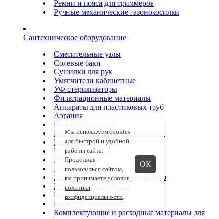
Ремни и пояса для триммеров
Ручные механические газонокосилки
Сантехническое оборудование
Смесительные узлы
Солевые баки
Сушилки для рук
Умягчители кабинетные
УФ-стерилизаторы
Фильтрационные материалы
Аппараты для пластиковых труб
Аэрация
Блоки управления
Мы используем cookies
Бытовые картриджи и мембраны
для быстрой и удобной
Бытовые фильтры
Водонагреватели
работы сайта.
Диспенсеры
Продолжая
ОК
Дозирующая техника
пользоваться сайтом,
Зачистные инструменты для труб
вы принимаете
условия
Коллекторные группы
политики
Колонки газовые
конфиденциальности
.
Коммерческие осмосы
Комплектующие и расходные материалы для