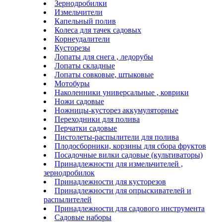
Зернодробилки
Измельчители
Капельный полив
Колеса для тачек садовых
Корнеудалители
Кусторезы
Лопаты для снега , ледорубы
Лопаты складные
Лопаты совковые, штыковые
Мотобуры
Наколенники универсальные , коврики
Ножи садовые
Ножницы-кусторез аккумуляторные
Переходники для полива
Перчатки садовые
Пистолеты-распылители для полива
Плодосборники, корзины для сбора фруктов
Посадочные вилки садовые (культиваторы)
Принадлежности для измельчителей ,
зернодробилок
Принадлежности для кусторезов
Принадлежности для опрыскивателей и
распылителей
Принадлежности для садового инструмента
Садовые наборы