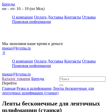
Бренды
пн – пт: 10 – 19 (по Мск)
О компании
Оплата
Доставка
Контакты
Отзывы
Правовая информация
Мы экономим ваше время и деньги
magaz@kyzma.ru
0
О компании
Оплата
Доставка
Контакты
Отзывы
Правовая информация
magaz@kyzma.ru
Каталог товаров
Бренды
Перейти
Главная
Резка и шлифование
Ленты бесконечные для
ленточных шлифмашин (станки)
Ленты бесконечные для ленточных
шлифмашин (станки)