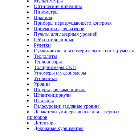
Мультиметры
Оптические нивелиры
Пирометры
Правила
Приборы неразрушающего контроля
Приемники для лазеров
Пульты для лазерных уровней
Рейки нивелирные
Рулетки
Сумки-чехлы для измерительного инструмента
Теодолиты
Тепловизоры
Толщиномеры ЛКП
Угломеры и уклономеры
Угольники
Уровни
Шнуры для каменщиков
Штангенциркули
Штативы
Гидроуровни (водяные уровни)
Держатели универсальные для лазерных
приборов
Детекторы
Дорожные курвиметры