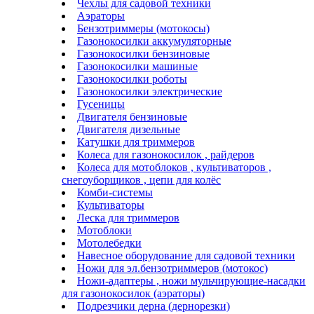
Чехлы для садовой техники
Аэраторы
Бензотриммеры (мотокосы)
Газонокосилки аккумуляторные
Газонокосилки бензиновые
Газонокосилки машиные
Газонокосилки роботы
Газонокосилки электрические
Гусеницы
Двигателя бензиновые
Двигателя дизельные
Катушки для триммеров
Колеса для газонокосилок , райдеров
Колеса для мотоблоков , культиваторов ,
снегоуборщиков , цепи для колёс
Комби-системы
Культиваторы
Леска для триммеров
Мотоблоки
Мотолебедки
Навесное оборудование для садовой техники
Ножи для эл.бензотриммеров (мотокос)
Ножи-адаптеры , ножи мульчирующие-насадки
для газонокосилок (аэраторы)
Подрезчики дерна (дернорезки)