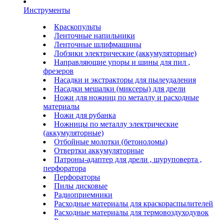
Инструменты
Краскопульты
Ленточные напильники
Ленточные шлифмашины
Лобзики электрические (аккумуляторные)
Направляющие упоры и шины для пил ,
фрезеров
Насадки и экстракторы для пылеудаления
Насадки мешалки (миксеры) для дрели
Ножи для ножниц по металлу и расходные
материалы
Ножи для рубанка
Ножницы по металлу электрические
(аккумуляторные)
Отбойные молотки (бетоноломы)
Отвертки аккумуляторные
Патроны-адаптер для дрели , шуруповерта ,
перфоратора
Перфораторы
Пилы дисковые
Радиоприемники
Расходные материалы для краскораспылителей
Расходные материалы для термовоздуходувок