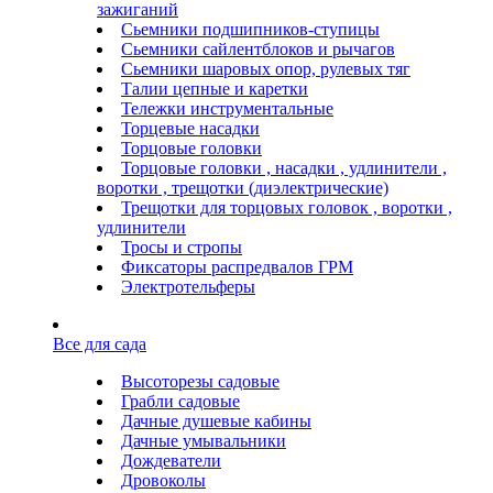
зажиганий
Сьемники подшипников-ступицы
Сьемники сайлентблоков и рычагов
Сьемники шаровых опор, рулевых тяг
Талии цепные и каретки
Тележки инструментальные
Торцевые насадки
Торцовые головки
Торцовые головки , насадки , удлинители ,
воротки , трещотки (диэлектрические)
Трещотки для торцовых головок , воротки ,
удлинители
Тросы и стропы
Фиксаторы распредвалов ГРМ
Электротельферы
Все для сада
Высоторезы садовые
Грабли садовые
Дачные душевые кабины
Дачные умывальники
Дождеватели
Дровоколы