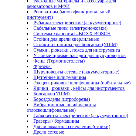
Расходные материалы и аксессуары для
реноваторов и МФИ
Реноваторы (многофункциональный
инструмент)
Рубанки электрические (аккумуляторные)
Сабельные пилы (электроножовки)
Системы хранения L-BOXX BOSCH
Стойки для дрели сверлильные
Стойки и станины для болгарки (УШМ)
Сумки , рюкзаки , пояса для инструмента
Угловые-прямые насадки для шуруповертов
Фены (Термопистолеты)
Фрезеры
Шуруповерты сетевые (аккумуляторные)
Щеточные шлифмашины
Эксцентриковые шлифмашины (орбитальные)
Ящики , рюкзаки , кейсы для инструментов
Болгарки (УШМ)
Бороздоделы (штроборезы)
Вибрационные шлифмашины
(плоскошлифовальные)
Гайковерты электрические (аккумуляторные)
Граверы / бормашины
Дрели алмазного сверления (стойки)
Дрели сетевые