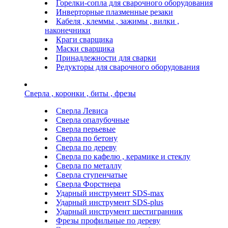
Горелки-сопла для сварочного оборудования
Инверторные плазменные резаки
Кабеля , клеммы , зажимы , вилки ,
наконечники
Краги сварщика
Маски сварщика
Принадлежности для сварки
Редукторы для сварочного оборудования
Сверла , коронки , биты , фрезы
Сверла Левиса
Сверла опалубочные
Сверла перьевые
Сверла по бетону
Сверла по дереву
Сверла по кафелю , керамике и стеклу
Сверла по металлу
Сверла ступенчатые
Сверла Форстнера
Ударный инструмент SDS-max
Ударный инструмент SDS-plus
Ударный инструмент шестигранник
Фрезы профильные по дереву