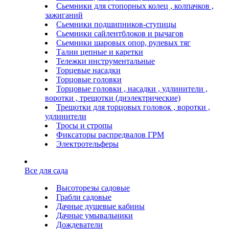
Сьемники для стопорных колец , колпачков ,
зажиганий
Сьемники подшипников-ступицы
Сьемники сайлентблоков и рычагов
Сьемники шаровых опор, рулевых тяг
Талии цепные и каретки
Тележки инструментальные
Торцевые насадки
Торцовые головки
Торцовые головки , насадки , удлинители ,
воротки , трещотки (диэлектрические)
Трещотки для торцовых головок , воротки ,
удлинители
Тросы и стропы
Фиксаторы распредвалов ГРМ
Электротельферы
Все для сада
Высоторезы садовые
Грабли садовые
Дачные душевые кабины
Дачные умывальники
Дождеватели