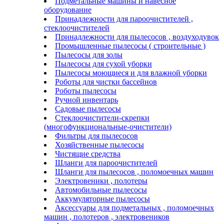
Подметальные машины и навесное
оборудование
Принадлежности для пароочистителей ,
стеклоочистителей
Принадлежности для пылесосов , воздуходувок
Промышленные пылесосы ( строительные )
Пылесосы для золы
Пылесосы для сухой уборки
Пылесосы моющиеся и для влажной уборки
Роботы для чистки бассейнов
Роботы пылесосы
Ручной инвентарь
Садовые пылесосы
Стеклоочистители-скрепки
(многофункциональные-очистители)
Фильтры для пылесосов
Хозяйственные пылесосы
Чистящие средства
Шланги для пароочистителей
Шланги для пылесосов , поломоечных машин
Электровеники , полотеры
Автомобильные пылесосы
Аккумуляторные пылесосы
Аксессуары для подметальных , поломоечных
машин , полотеров , электровеников