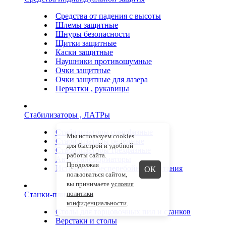
Средства от падения с высоты
Шлемы защитные
Шнуры безопасности
Щитки защитные
Каски защитные
Наушники противошумные
Очки защитные
Очки защитные для лазера
Перчатки , рукавицы
Стабилизаторы , ЛАТРы
Стабилизаторы однофазные
Мы используем cookies
Стабилизаторы релейные
для быстрой и удобной
Стабилизаторы трехфазные
работы сайта.
Автотрансформаторы
Продолжая
Источники бесперебойного питания
ОК
пользоваться сайтом,
вы принимаете
условия
политики
Станки-плиткорезы
конфиденциальности
.
Столы для торцовочных пил и станков
Верстаки и столы