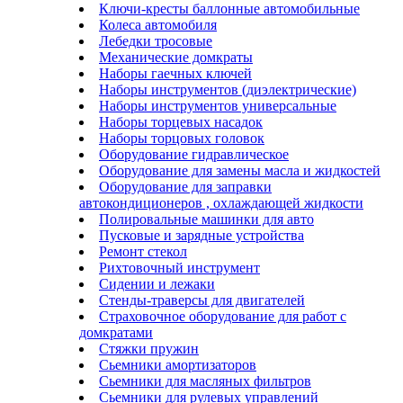
Ключи-кресты баллонные автомобильные
Колеса автомобиля
Лебедки тросовые
Механические домкраты
Наборы гаечных ключей
Наборы инструментов (диэлектрические)
Наборы инструментов универсальные
Наборы торцевых насадок
Наборы торцовых головок
Оборудование гидравлическое
Оборудование для замены масла и жидкостей
Оборудование для заправки
автокондиционеров , охлаждающей жидкости
Полировальные машинки для авто
Пусковые и зарядные устройства
Ремонт стекол
Рихтовочный инструмент
Сидении и лежаки
Стенды-траверсы для двигателей
Страховочное оборудование для работ с
домкратами
Стяжки пружин
Сьемники амортизаторов
Сьемники для масляных фильтров
Сьемники для рулевых управлений