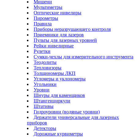
Мишени
Мультиметры
Оптические нивелиры
Пирометры
Правила
Приборы неразрушающего контроля
Приемники для лазеров
Пульты для лазерных уровней
Рейки нивелирные
Рулетки
Сумки-чехлы для измерительного инструмента
Теодолиты
Тепловизоры
Толщиномеры ЛКП
Угломеры и уклономеры
Угольники
Уровни
Шнуры для каменщиков
Штангенциркули
Штативы
Гидроуровни (водяные уровни)
Держатели универсальные для лазерных
приборов
Детекторы
Дорожные курвиметры