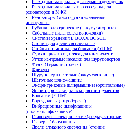
Расходные материалы для термовоздуходувок
Расходные материалы и аксессуары для
реноваторов и МФИ
Реноваторы (многофункциональный
инструмент)
Рубанки электрические (аккумуляторные)
Сабельные пилы (электроножовки)
Системы хранения L-BOXX BOSCH
Стойки для дрели сверлильные
Стойки и станины для болгарки (УШМ)
Сумки , рюкзаки , пояса для инструмента
Угловые-прямые насадки для шуруповертов
Фены (Термопистолеты)
Фрезеры
Шуруповерты сетевые (аккумуляторные)
Щеточные шлифмашины
Эксцентриковые шлифмашины (орбитальные)
Ящики , рюкзаки , кейсы для инструментов
Болгарки (УШМ)
Бороздоделы (штроборезы)
Вибрационные шлифмашины
(плоскошлифовальные)
Гайковерты электрические (аккумуляторные)
Граверы / бормашины
Дрели алмазного сверления (стойки)