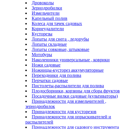
Дровоколы
Зернодробилки
Измельчители
Капельный полив
Колеса для тачек садовых
Корнеудалители
Кусторезы
Лопаты для снега , ледорубы
Лопаты складные
Лопаты совковые, штыковые
Мотобуры
Наколенники универсальные , коврики
Ножи садовые
Ножницы-кусторез аккумуляторные
Переходники для полива
Перчатки садовые
Пистолеты-распылители для полива
Плодосборники, корзины для сбора фруктов
Посадочные вилки садовые (культиваторы)
Принадлежности для измельчителей ,
зернодробилок
Принадлежности для кусторезов
Принадлежности для опрыскивателей и
распылителей
Принадлежности для садового инструмента