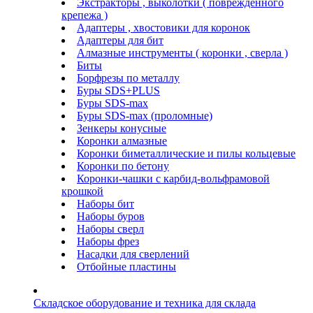
Экстракторы , выколотки ( поврежденного
крепежа )
Адаптеры , хвостовики для коронок
Адаптеры для бит
Алмазные инструменты ( коронки , сверла )
Биты
Борфрезы по металлу
Буры SDS+PLUS
Буры SDS-max
Буры SDS-max (проломные)
Зенкеры конусные
Коронки алмазные
Коронки биметаллические и пилы кольцевые
Коронки по бетону
Коронки-чашки с карбид-вольфрамовой
крошкой
Наборы бит
Наборы буров
Наборы сверл
Наборы фрез
Насадки для сверлений
Отбойные пластины
Складское оборудование и техника для склада