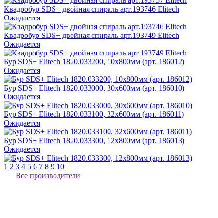
Квадробур SDS+ двойная спираль арт.193746 Elitech
Ожидается
Квадробур SDS+ двойная спираль арт.193749 Elitech
Ожидается
Бур SDS+ Elitech 1820.033200, 10x800мм (арт. 186012)
Ожидается
Бур SDS+ Elitech 1820.033000, 30x600мм (арт. 186010)
Ожидается
Бур SDS+ Elitech 1820.033100, 32x600мм (арт. 186011)
Ожидается
Бур SDS+ Elitech 1820.033300, 12x800мм (арт. 186013)
Ожидается
1
2
3
4
5
6
7
8
9
10
Все производители