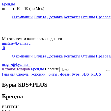
Бренды
пн – пт: 10 – 19 (по Мск)
О компании
Оплата
Доставка
Контакты
Отзывы
Правова
Мы экономим ваше время и деньги
magaz@kyzma.ru
0
О компании
Оплата
Доставка
Контакты
Отзывы
Правова
magaz@kyzma.ru
Каталог товаров
Бренды
Перейти
Главная
Сверла , коронки , биты , фрезы
Буры SDS+PLUS
Буры SDS+PLUS
Бренды
ELITECH