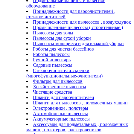
Подметальные машины и навесное
оборудование
Принадлежности для пароочистителей ,
стеклоочистителей
Принадлежности для пылесосов , воздуходувок
Промышленные пылесосы ( строительные )
Пылесосы для золы
Пылесосы для сухой уборки
Пылесосы моющиеся и для влажной уборки
Роботы для чистки бассейнов
Роботы пылесосы
Ручной инвентарь
Садовые пылесосы
Стеклоочистители-скрепки
(многофункциональные-очистители)
Фильтры для пылесосов
Хозяйственные пылесосы
Чистящие средства
Шланги для пароочистителей
Шланги для пылесосов , поломоечных машин
Электровеники , полотеры
Автомобильные пылесосы
Аккумуляторные пылесосы
Аксессуары для подметальных , поломоечных
машин , полотеров , электровеников