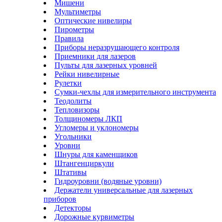
Мишени
Мультиметры
Оптические нивелиры
Пирометры
Правила
Приборы неразрушающего контроля
Приемники для лазеров
Пульты для лазерных уровней
Рейки нивелирные
Рулетки
Сумки-чехлы для измерительного инструмента
Теодолиты
Тепловизоры
Толщиномеры ЛКП
Угломеры и уклономеры
Угольники
Уровни
Шнуры для каменщиков
Штангенциркули
Штативы
Гидроуровни (водяные уровни)
Держатели универсальные для лазерных
приборов
Детекторы
Дорожные курвиметры