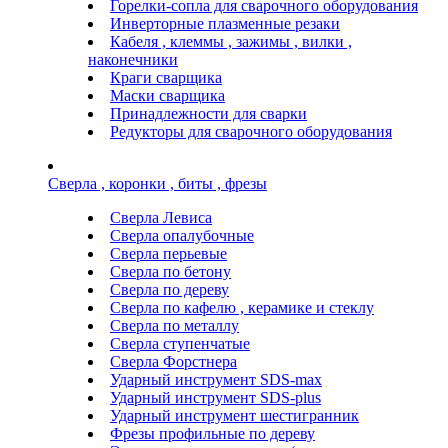
Горелки-сопла для сварочного оборудования
Инверторные плазменные резаки
Кабеля , клеммы , зажимы , вилки ,
наконечники
Краги сварщика
Маски сварщика
Принадлежности для сварки
Редукторы для сварочного оборудования
Сверла , коронки , биты , фрезы
Сверла Левиса
Сверла опалубочные
Сверла перьевые
Сверла по бетону
Сверла по дереву
Сверла по кафелю , керамике и стеклу
Сверла по металлу
Сверла ступенчатые
Сверла Форстнера
Ударный инструмент SDS-max
Ударный инструмент SDS-plus
Ударный инструмент шестигранник
Фрезы профильные по дереву