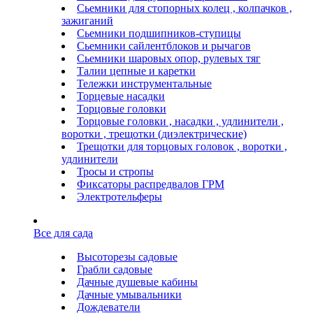
Сьемники для стопорных колец , колпачков ,
зажиганий
Сьемники подшипников-ступицы
Сьемники сайлентблоков и рычагов
Сьемники шаровых опор, рулевых тяг
Талии цепные и каретки
Тележки инструментальные
Торцевые насадки
Торцовые головки
Торцовые головки , насадки , удлинители ,
воротки , трещотки (диэлектрические)
Трещотки для торцовых головок , воротки ,
удлинители
Тросы и стропы
Фиксаторы распредвалов ГРМ
Электротельферы
Все для сада
Высоторезы садовые
Грабли садовые
Дачные душевые кабины
Дачные умывальники
Дождеватели