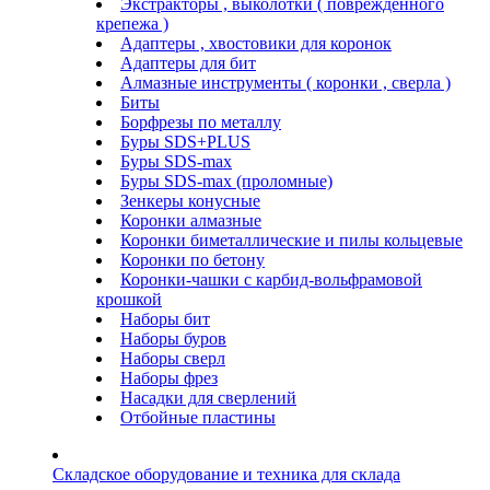
Экстракторы , выколотки ( поврежденного
крепежа )
Адаптеры , хвостовики для коронок
Адаптеры для бит
Алмазные инструменты ( коронки , сверла )
Биты
Борфрезы по металлу
Буры SDS+PLUS
Буры SDS-max
Буры SDS-max (проломные)
Зенкеры конусные
Коронки алмазные
Коронки биметаллические и пилы кольцевые
Коронки по бетону
Коронки-чашки с карбид-вольфрамовой
крошкой
Наборы бит
Наборы буров
Наборы сверл
Наборы фрез
Насадки для сверлений
Отбойные пластины
Складское оборудование и техника для склада