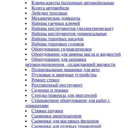
Ключи-кресты баллонные автомобильные
Колеса автомобиля
Лебедки тросовые
Механические домкраты
Наборы гаечных ключей
Наборы инструментов (диэлектрические)
Наборы инструментов универсальные
Наборы торцевых насадок
Наборы торцовых головок
Оборудование гидравлическое
Оборудование для замены масла и жидкостей
Оборудование для заправки
автокондиционеров , охлаждающей жидкости
Полировальные машинки для авто
Пусковые и зарядные устройства
Ремонт стекол
Рихтовочный инструмент
Сидении и лежаки
Стенды-траверсы для двигателей
Страховочное оборудование для работ с
домкратами
Стяжки пружин
Сьемники амортизаторов
Сьемники для масляных фильтров
Сьемники для рулевых управлений