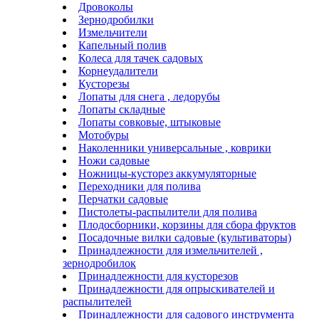
Дровоколы
Зернодробилки
Измельчители
Капельный полив
Колеса для тачек садовых
Корнеудалители
Кусторезы
Лопаты для снега , ледорубы
Лопаты складные
Лопаты совковые, штыковые
Мотобуры
Наколенники универсальные , коврики
Ножи садовые
Ножницы-кусторез аккумуляторные
Переходники для полива
Перчатки садовые
Пистолеты-распылители для полива
Плодосборники, корзины для сбора фруктов
Посадочные вилки садовые (культиваторы)
Принадлежности для измельчителей ,
зернодробилок
Принадлежности для кусторезов
Принадлежности для опрыскивателей и
распылителей
Принадлежности для садового инструмента