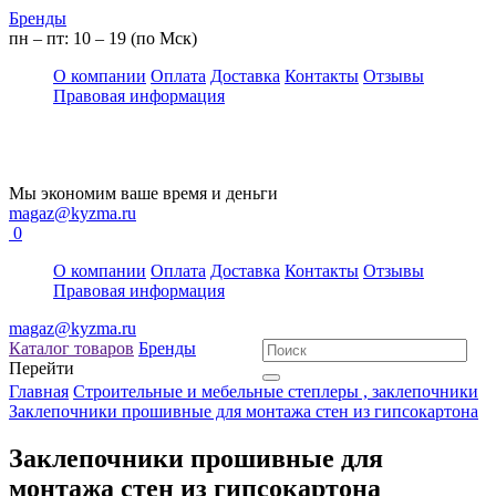
Бренды
пн – пт: 10 – 19 (по Мск)
О компании
Оплата
Доставка
Контакты
Отзывы
Правовая информация
Мы экономим ваше время и деньги
magaz@kyzma.ru
0
О компании
Оплата
Доставка
Контакты
Отзывы
Правовая информация
magaz@kyzma.ru
Каталог товаров
Бренды
Перейти
Главная
Строительные и мебельные степлеры , заклепочники
Заклепочники прошивные для монтажа стен из гипсокартона
Заклепочники прошивные для
монтажа стен из гипсокартона