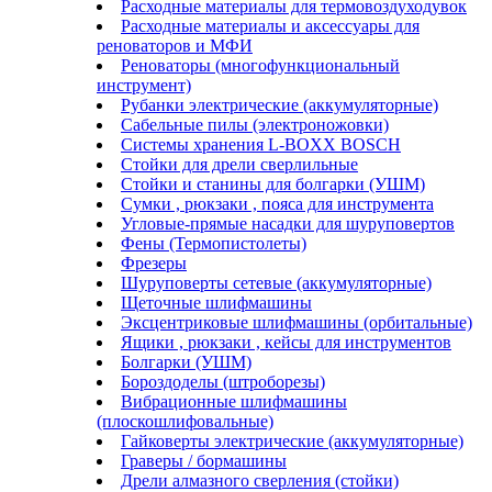
Расходные материалы для термовоздуходувок
Расходные материалы и аксессуары для
реноваторов и МФИ
Реноваторы (многофункциональный
инструмент)
Рубанки электрические (аккумуляторные)
Сабельные пилы (электроножовки)
Системы хранения L-BOXX BOSCH
Стойки для дрели сверлильные
Стойки и станины для болгарки (УШМ)
Сумки , рюкзаки , пояса для инструмента
Угловые-прямые насадки для шуруповертов
Фены (Термопистолеты)
Фрезеры
Шуруповерты сетевые (аккумуляторные)
Щеточные шлифмашины
Эксцентриковые шлифмашины (орбитальные)
Ящики , рюкзаки , кейсы для инструментов
Болгарки (УШМ)
Бороздоделы (штроборезы)
Вибрационные шлифмашины
(плоскошлифовальные)
Гайковерты электрические (аккумуляторные)
Граверы / бормашины
Дрели алмазного сверления (стойки)