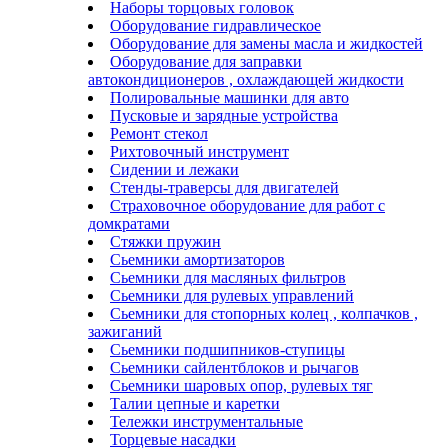
Наборы торцовых головок
Оборудование гидравлическое
Оборудование для замены масла и жидкостей
Оборудование для заправки
автокондиционеров , охлаждающей жидкости
Полировальные машинки для авто
Пусковые и зарядные устройства
Ремонт стекол
Рихтовочный инструмент
Сидении и лежаки
Стенды-траверсы для двигателей
Страховочное оборудование для работ с
домкратами
Стяжки пружин
Сьемники амортизаторов
Сьемники для масляных фильтров
Сьемники для рулевых управлений
Сьемники для стопорных колец , колпачков ,
зажиганий
Сьемники подшипников-ступицы
Сьемники сайлентблоков и рычагов
Сьемники шаровых опор, рулевых тяг
Талии цепные и каретки
Тележки инструментальные
Торцевые насадки