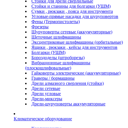
Стойки для дрели сверлильные
Стойки и станины для болгарки (УШМ)
Сумки , рюкзаки , пояса для инструмента
Угловые-прямые насадки для шуруповертов
Фены (Термопистолеты)
Фрезеры
Шуруповерты сетевые (аккумуляторные)
Щеточные шлифмашины
Эксцентриковые шлифмашины (орбитальные)
Ящики , рюкзаки , кейсы для инструментов
Болгарки (УШМ)
Бороздоделы (штроборезы)
Вибрационные шлифмашины
(плоскошлифовальные)
Гайковерты электрические (аккумуляторные)
Граверы / бормашины
Дрели алмазного сверления (стойки)
Дрели сетевые
Дрели угловые
Дрели-миксеры
Дрели-шуруповерты аккумуляторные
Климатическое оборудование