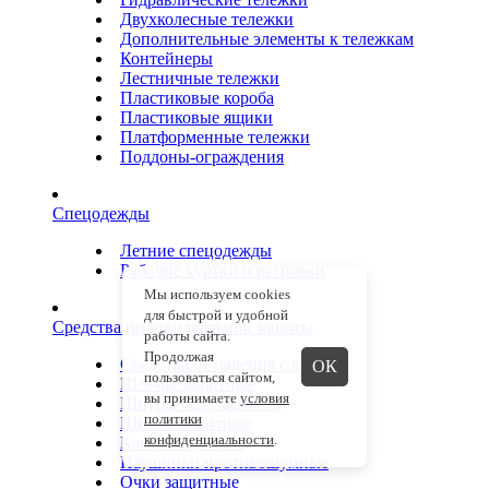
Двухколесные тележки
Дополнительные элементы к тележкам
Контейнеры
Лестничные тележки
Пластиковые короба
Пластиковые ящики
Платформенные тележки
Поддоны-ограждения
Спецодежды
Летние спецодежды
Рабочие куртки и ветровки
Мы используем cookies
для быстрой и удобной
Средства индивидуальной защиты
работы сайта.
Продолжая
Средства от падения с высоты
ОК
пользоваться сайтом,
Шлемы защитные
вы принимаете
условия
Шнуры безопасности
политики
Щитки защитные
конфиденциальности
.
Каски защитные
Наушники противошумные
Очки защитные