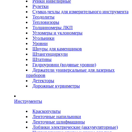
Рейки нивелирные
Рулетки
Сумки-чехлы для измерительного инструмента
Теодолиты
Тепловизоры
Толщиномеры ЛКП
Угломеры и уклономеры
Угольники
Уровни
Шнуры для каменщиков
Штангенциркули
Штативы
Гидроуровни (водяные уровни)
Держатели универсальные для лазерных
приборов
Детекторы
Дорожные курвиметры
Инструменты
Краскопульты
Ленточные напильники
Ленточные шлифмашины
Лобзики электрические (аккумуляторные)