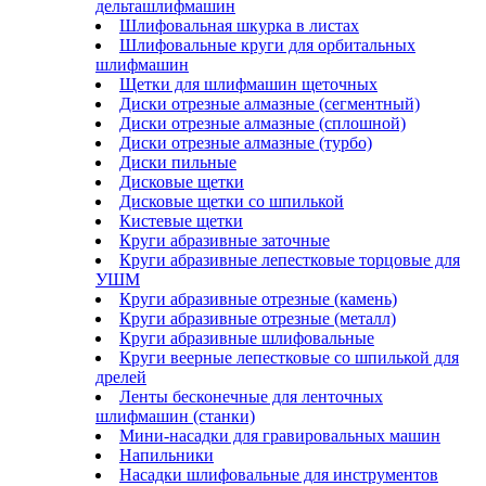
дельташлифмашин
Шлифовальная шкурка в листах
Шлифовальные круги для орбитальных
шлифмашин
Щетки для шлифмашин щеточных
Диски отрезные алмазные (сегментный)
Диски отрезные алмазные (сплошной)
Диски отрезные алмазные (турбо)
Диски пильные
Дисковые щетки
Дисковые щетки со шпилькой
Кистевые щетки
Круги абразивные заточные
Круги абразивные лепестковые торцовые для
УШМ
Круги абразивные отрезные (камень)
Круги абразивные отрезные (металл)
Круги абразивные шлифовальные
Круги веерные лепестковые со шпилькой для
дрелей
Ленты бесконечные для ленточных
шлифмашин (станки)
Мини-насадки для гравировальных машин
Напильники
Насадки шлифовальные для инструментов