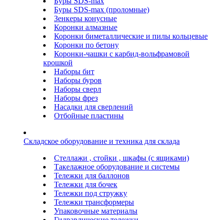
Буры SDS-max
Буры SDS-max (проломные)
Зенкеры конусные
Коронки алмазные
Коронки биметаллические и пилы кольцевые
Коронки по бетону
Коронки-чашки с карбид-вольфрамовой
крошкой
Наборы бит
Наборы буров
Наборы сверл
Наборы фрез
Насадки для сверлений
Отбойные пластины
Складское оборудование и техника для склада
Стеллажи , стойки , шкафы (с ящиками)
Такелажное оборудование и системы
Тележки для баллонов
Тележки для бочек
Тележки под стружку
Тележки трансформеры
Упаковочные материалы
Гидравлические тележки