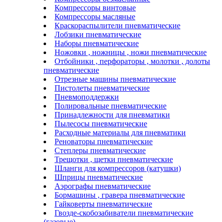
Компрессоры винтовые
Компрессоры масляные
Краскораспылители пневматические
Лобзики пневматические
Наборы пневматические
Ножовки , ножницы , ножи пневматические
Отбойники , перфораторы , молотки , долоты
пневматические
Отрезные машины пневматические
Пистолеты пневматические
Пневмоподдержки
Полировальные пневматические
Принадлежности для пневматики
Пылесосы пневматические
Расходные материалы для пневматики
Реноваторы пневматические
Степлеры пневматические
Трещотки , щетки пневматические
Шланги для компрессоров (катушки)
Шприцы пневматические
Аэрографы пневматические
Бормашины , гравера пневматические
Гайковерты пневматические
Гвозде-скобозабиватели пневматические
(газовые)