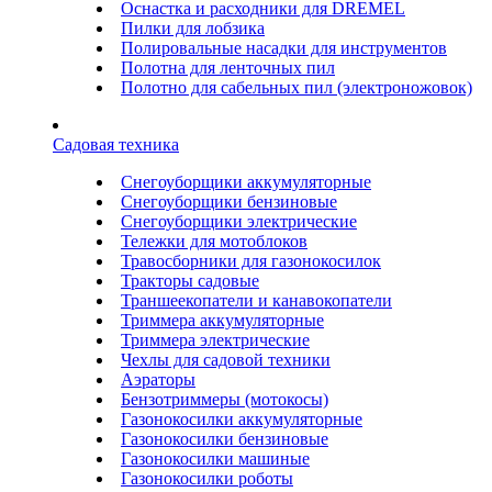
Оснастка и расходники для DREMEL
Пилки для лобзика
Полировальные насадки для инструментов
Полотна для ленточных пил
Полотно для сабельных пил (электроножовок)
Садовая техника
Снегоуборщики аккумуляторные
Снегоуборщики бензиновые
Снегоуборщики электрические
Тележки для мотоблоков
Травосборники для газонокосилок
Тракторы садовые
Траншеекопатели и канавокопатели
Триммера аккумуляторные
Триммера электрические
Чехлы для садовой техники
Аэраторы
Бензотриммеры (мотокосы)
Газонокосилки аккумуляторные
Газонокосилки бензиновые
Газонокосилки машиные
Газонокосилки роботы