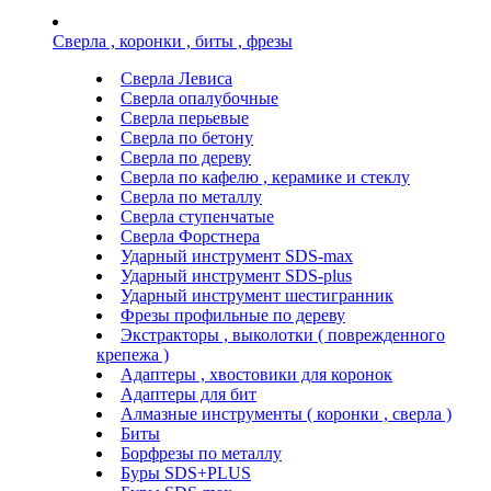
Сверла , коронки , биты , фрезы
Сверла Левиса
Сверла опалубочные
Сверла перьевые
Сверла по бетону
Сверла по дереву
Сверла по кафелю , керамике и стеклу
Сверла по металлу
Сверла ступенчатые
Сверла Форстнера
Ударный инструмент SDS-max
Ударный инструмент SDS-plus
Ударный инструмент шестигранник
Фрезы профильные по дереву
Экстракторы , выколотки ( поврежденного
крепежа )
Адаптеры , хвостовики для коронок
Адаптеры для бит
Алмазные инструменты ( коронки , сверла )
Биты
Борфрезы по металлу
Буры SDS+PLUS