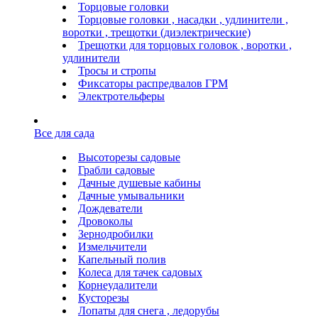
Торцовые головки
Торцовые головки , насадки , удлинители ,
воротки , трещотки (диэлектрические)
Трещотки для торцовых головок , воротки ,
удлинители
Тросы и стропы
Фиксаторы распредвалов ГРМ
Электротельферы
Все для сада
Высоторезы садовые
Грабли садовые
Дачные душевые кабины
Дачные умывальники
Дождеватели
Дровоколы
Зернодробилки
Измельчители
Капельный полив
Колеса для тачек садовых
Корнеудалители
Кусторезы
Лопаты для снега , ледорубы