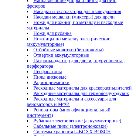
Направляющие упоры и шины для пил ,
фрезеров
Насадки и экстракторы для пылеудаления
Насадки мешалки (миксеры) для дрели
Ножи для ножниц по металлу и расходные
материалы
Ножи для рубанка
Ножницы по металлу электрические
(аккумуляторные)
Отбойные молотки (бетоноломы)
Отвертки аккумуляторные
Патроны-адаптер для дрели , шуруповерта ,
перфоратора
Перфораторы
Пилы дисковые
Радиоприемники
Расходные материалы для краскораспылителей
Расходные материалы для термовоздуходувок
Расходные материалы и аксессуары для
реноваторов и МФИ
Реноваторы (многофункциональный
инструмент)
Рубанки электрические (аккумуляторные)
Сабельные пилы (электроножовки)
Системы хранения L-BOXX BOSCH