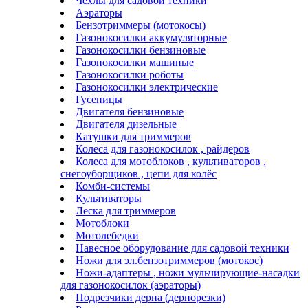
Чехлы для садовой техники
Аэраторы
Бензотриммеры (мотокосы)
Газонокосилки аккумуляторные
Газонокосилки бензиновые
Газонокосилки машиные
Газонокосилки роботы
Газонокосилки электрические
Гусеницы
Двигателя бензиновые
Двигателя дизельные
Катушки для триммеров
Колеса для газонокосилок , райдеров
Колеса для мотоблоков , культиваторов ,
снегоуборщиков , цепи для колёс
Комби-системы
Культиваторы
Леска для триммеров
Мотоблоки
Мотолебедки
Навесное оборудование для садовой техники
Ножи для эл.бензотриммеров (мотокос)
Ножи-адаптеры , ножи мульчирующие-насадки
для газонокосилок (аэраторы)
Подрезчики дерна (дернорезки)