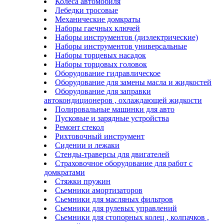
Колеса автомобиля
Лебедки тросовые
Механические домкраты
Наборы гаечных ключей
Наборы инструментов (диэлектрические)
Наборы инструментов универсальные
Наборы торцевых насадок
Наборы торцовых головок
Оборудование гидравлическое
Оборудование для замены масла и жидкостей
Оборудование для заправки
автокондиционеров , охлаждающей жидкости
Полировальные машинки для авто
Пусковые и зарядные устройства
Ремонт стекол
Рихтовочный инструмент
Сидении и лежаки
Стенды-траверсы для двигателей
Страховочное оборудование для работ с
домкратами
Стяжки пружин
Сьемники амортизаторов
Сьемники для масляных фильтров
Сьемники для рулевых управлений
Сьемники для стопорных колец , колпачков ,