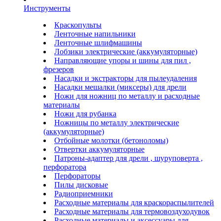
Инструменты
Краскопульты
Ленточные напильники
Ленточные шлифмашины
Лобзики электрические (аккумуляторные)
Направляющие упоры и шины для пил ,
фрезеров
Насадки и экстракторы для пылеудаления
Насадки мешалки (миксеры) для дрели
Ножи для ножниц по металлу и расходные
материалы
Ножи для рубанка
Ножницы по металлу электрические
(аккумуляторные)
Отбойные молотки (бетоноломы)
Отвертки аккумуляторные
Патроны-адаптер для дрели , шуруповерта ,
перфоратора
Перфораторы
Пилы дисковые
Радиоприемники
Расходные материалы для краскораспылителей
Расходные материалы для термовоздуходувок
Расходные материалы и аксессуары для