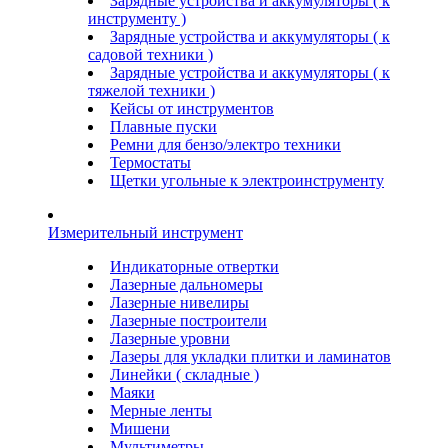
Зарядные устройства и аккумуляторы ( к
инструменту )
Зарядные устройства и аккумуляторы ( к
садовой техники )
Зарядные устройства и аккумуляторы ( к
тяжелой техники )
Кейсы от инструментов
Плавные пуски
Ремни для бензо/электро техники
Термостаты
Щетки угольные к электроинструменту
Измерительный инструмент
Индикаторные отвертки
Лазерные дальномеры
Лазерные нивелиры
Лазерные построители
Лазерные уровни
Лазеры для укладки плитки и ламинатов
Линейки ( складные )
Маяки
Мерные ленты
Мишени
Мультиметры