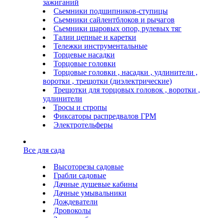
зажиганий
Сьемники подшипников-ступицы
Сьемники сайлентблоков и рычагов
Сьемники шаровых опор, рулевых тяг
Талии цепные и каретки
Тележки инструментальные
Торцевые насадки
Торцовые головки
Торцовые головки , насадки , удлинители ,
воротки , трещотки (диэлектрические)
Трещотки для торцовых головок , воротки ,
удлинители
Тросы и стропы
Фиксаторы распредвалов ГРМ
Электротельферы
Все для сада
Высоторезы садовые
Грабли садовые
Дачные душевые кабины
Дачные умывальники
Дождеватели
Дровоколы