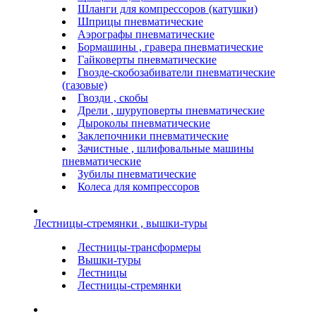
Шланги для компрессоров (катушки)
Шприцы пневматические
Аэрографы пневматические
Бормашины , гравера пневматические
Гайковерты пневматические
Гвозде-скобозабиватели пневматические
(газовые)
Гвозди , скобы
Дрели , шуруповерты пневматические
Дыроколы пневматические
Заклепочники пневматические
Зачистные , шлифовальные машины
пневматические
Зубилы пневматические
Колеса для компрессоров
Лестницы-стремянки , вышки-туры
Лестницы-трансформеры
Вышки-туры
Лестницы
Лестницы-стремянки