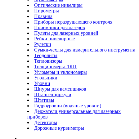
Оптические нивелиры
Пирометры
Правила
Приборы неразрушающего контроля
Приемники для лазеров
Пульты для лазерных уровней
Рейки нивелирные
Рулетки
Сумки-чехлы для измерительного инструмента
Теодолиты
Тепловизоры
Толщиномеры ЛКП
Угломеры и уклономеры
Угольники
Уровни
Шнуры для каменщиков
Штангенциркули
Штативы
Гидроуровни (водяные уровни)
Держатели универсальные для лазерных
приборов
Детекторы
Дорожные курвиметры