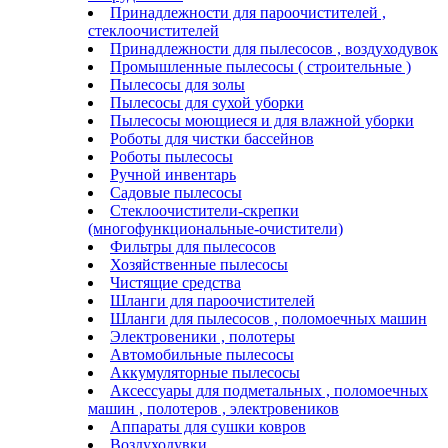
Принадлежности для пароочистителей ,
стеклоочистителей
Принадлежности для пылесосов , воздуходувок
Промышленные пылесосы ( строительные )
Пылесосы для золы
Пылесосы для сухой уборки
Пылесосы моющиеся и для влажной уборки
Роботы для чистки бассейнов
Роботы пылесосы
Ручной инвентарь
Садовые пылесосы
Стеклоочистители-скрепки
(многофункциональные-очистители)
Фильтры для пылесосов
Хозяйственные пылесосы
Чистящие средства
Шланги для пароочистителей
Шланги для пылесосов , поломоечных машин
Электровеники , полотеры
Автомобильные пылесосы
Аккумуляторные пылесосы
Аксессуары для подметальных , поломоечных
машин , полотеров , электровеников
Аппараты для сушки ковров
Воздуходувки