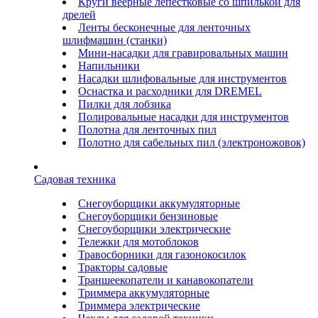
Круги веерные лепестковые со шпилькой для
дрелей
Ленты бесконечные для ленточных
шлифмашин (станки)
Мини-насадки для гравировальных машин
Напильники
Насадки шлифовальные для инструментов
Оснастка и расходники для DREMEL
Пилки для лобзика
Полировальные насадки для инструментов
Полотна для ленточных пил
Полотно для сабельных пил (электроножовок)
Садовая техника
Снегоуборщики аккумуляторные
Снегоуборщики бензиновые
Снегоуборщики электрические
Тележки для мотоблоков
Травосборники для газонокосилок
Тракторы садовые
Траншеекопатели и канавокопатели
Триммера аккумуляторные
Триммера электрические