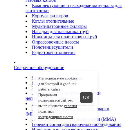
газовых котлов
Комплектующие и расходные материалы для
сантехники
Корпуса фильтров
Котлы отопительные
Мультипатронные фильтры
Насадки для паяльника труб
Ножницы для пластиковых труб
Опрессовочные насосы
Полотенцесушители
Радиаторы отопления
Сварочное оборудование
Сварочные позиционеры
Мы используем cookies
Сварочные проволоки
для быстрой и удобной
Электроды
работы сайта.
Аппараты аргоннодуговой сварки
Продолжая
ОК
неплавящимся электродом (TIG)
пользоваться сайтом,
Аппараты для точечной сварки
вы принимаете
условия
Аппараты полуавтоматической сварки
политики
(MIG/MAG)
конфиденциальности
.
Аппараты ручной дуговой сварки (ММА)
Горелки-сопла для сварочного оборудования
Инверторные плазменные резаки