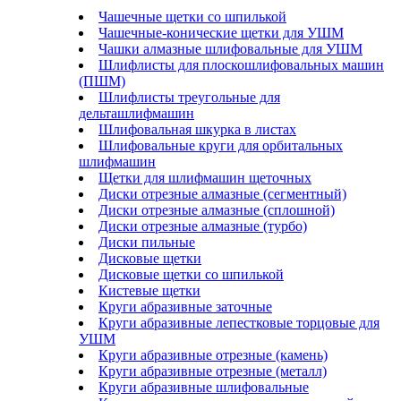
Чашечные щетки со шпилькой
Чашечные-конические щетки для УШМ
Чашки алмазные шлифовальные для УШМ
Шлифлисты для плоскошлифовальных машин
(ПШМ)
Шлифлисты треугольные для
дельташлифмашин
Шлифовальная шкурка в листах
Шлифовальные круги для орбитальных
шлифмашин
Щетки для шлифмашин щеточных
Диски отрезные алмазные (сегментный)
Диски отрезные алмазные (сплошной)
Диски отрезные алмазные (турбо)
Диски пильные
Дисковые щетки
Дисковые щетки со шпилькой
Кистевые щетки
Круги абразивные заточные
Круги абразивные лепестковые торцовые для
УШМ
Круги абразивные отрезные (камень)
Круги абразивные отрезные (металл)
Круги абразивные шлифовальные