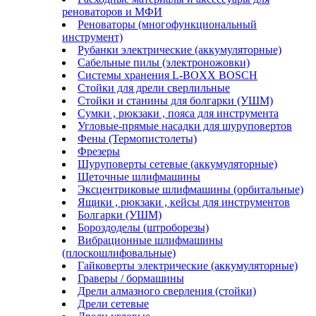
реноваторов и МФИ
Реноваторы (многофункциональный
инструмент)
Рубанки электрические (аккумуляторные)
Сабельные пилы (электроножовки)
Системы хранения L-BOXX BOSCH
Стойки для дрели сверлильные
Стойки и станины для болгарки (УШМ)
Сумки , рюкзаки , пояса для инструмента
Угловые-прямые насадки для шуруповертов
Фены (Термопистолеты)
Фрезеры
Шуруповерты сетевые (аккумуляторные)
Щеточные шлифмашины
Эксцентриковые шлифмашины (орбитальные)
Ящики , рюкзаки , кейсы для инструментов
Болгарки (УШМ)
Бороздоделы (штроборезы)
Вибрационные шлифмашины
(плоскошлифовальные)
Гайковерты электрические (аккумуляторные)
Граверы / бормашины
Дрели алмазного сверления (стойки)
Дрели сетевые