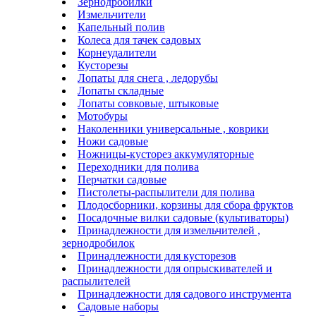
Зернодробилки
Измельчители
Капельный полив
Колеса для тачек садовых
Корнеудалители
Кусторезы
Лопаты для снега , ледорубы
Лопаты складные
Лопаты совковые, штыковые
Мотобуры
Наколенники универсальные , коврики
Ножи садовые
Ножницы-кусторез аккумуляторные
Переходники для полива
Перчатки садовые
Пистолеты-распылители для полива
Плодосборники, корзины для сбора фруктов
Посадочные вилки садовые (культиваторы)
Принадлежности для измельчителей ,
зернодробилок
Принадлежности для кусторезов
Принадлежности для опрыскивателей и
распылителей
Принадлежности для садового инструмента
Садовые наборы