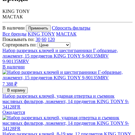
KING TONY
МАСТАК
В наличии
Сбросить фильтры
Применить
Все бренды
KING TONY
МАСТАК
Показывать по:
30
60
120
Сортировать по:
Набор разрезных ключей и шестигранники Г-образные,
ложемент, 15 предметов KING TONY 9-90135MRV
9-90135MRV
В наличии
7 388 ₽
В корзину
Набор разрезных ключей, ударная отвертка и съемник
масляных фильтров, ложемент, 14 предметов KING TONY 9-
34128FR
Ожидается
Набор разрезных ключей, 8-19 мм, 12 предметов KING TONY