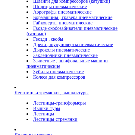
Шланги для компрессоров (катушки)
Шприцы пневматические
Аэрографы пневматические
Бормашины , гравера пневматические
Гайковерты пневматические
Гвозде-скобозабиватели пневматические
(газовые)
Гвозди , скобы
Дрели , шуруповерты пневматические
Дыроколы пневматические
Заклепочники пневматические
Зачистные , шлифовальные машины
пневматические
Зубилы пневматические
Колеса для компрессоров
Лестницы-стремянки , вышки-туры
Лестницы-трансформеры
Вышки-туры
Лестницы
Лестницы-стремянки
Лодочные моторы