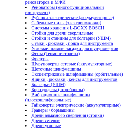
реноваторов и МФИ
Реноваторы (многофункциональный
инструмент)
Рубанки электрические (аккумуляторные)
Сабельные пилы (электроножовки)
Системы хранения L-BOXX BOSCH
Стойки для дрели сверлильные
Стойки и станины для болгарки (УШМ)
Сумки , рюкзаки , пояса для инструмента
Угловые-прямые насадки для шуруповертов
Фены (Термопистолеты)
Фрезеры
Шуруповерты сетевые (аккумуляторные)
Щеточные шлифмашины
Эксцентриковые шлифмашины (орбитальные)
Ящики , рюкзаки , кейсы для инструментов
Болгарки (УШМ)
Бороздоделы (штроборезы)
Вибрационные шлифмашины
(плоскошлифовальные)
Гайковерты электрические (аккумуляторные)
Граверы / бормашины
Дрели алмазного сверления (стойки)
Дрели сетевые
Дрели угловые