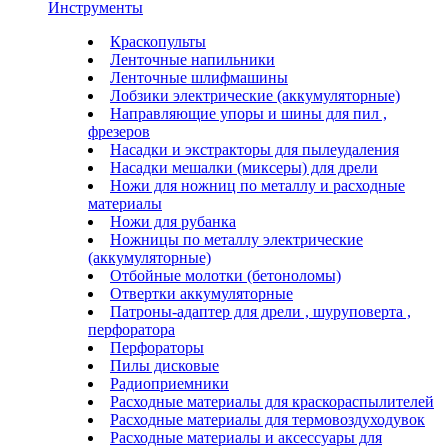
Инструменты
Краскопульты
Ленточные напильники
Ленточные шлифмашины
Лобзики электрические (аккумуляторные)
Направляющие упоры и шины для пил ,
фрезеров
Насадки и экстракторы для пылеудаления
Насадки мешалки (миксеры) для дрели
Ножи для ножниц по металлу и расходные
материалы
Ножи для рубанка
Ножницы по металлу электрические
(аккумуляторные)
Отбойные молотки (бетоноломы)
Отвертки аккумуляторные
Патроны-адаптер для дрели , шуруповерта ,
перфоратора
Перфораторы
Пилы дисковые
Радиоприемники
Расходные материалы для краскораспылителей
Расходные материалы для термовоздуходувок
Расходные материалы и аксессуары для