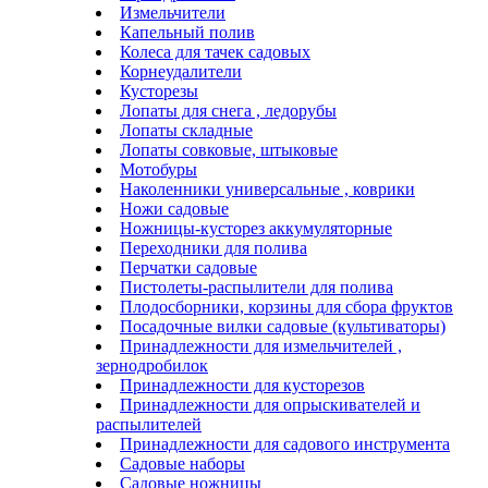
Измельчители
Капельный полив
Колеса для тачек садовых
Корнеудалители
Кусторезы
Лопаты для снега , ледорубы
Лопаты складные
Лопаты совковые, штыковые
Мотобуры
Наколенники универсальные , коврики
Ножи садовые
Ножницы-кусторез аккумуляторные
Переходники для полива
Перчатки садовые
Пистолеты-распылители для полива
Плодосборники, корзины для сбора фруктов
Посадочные вилки садовые (культиваторы)
Принадлежности для измельчителей ,
зернодробилок
Принадлежности для кусторезов
Принадлежности для опрыскивателей и
распылителей
Принадлежности для садового инструмента
Садовые наборы
Садовые ножницы