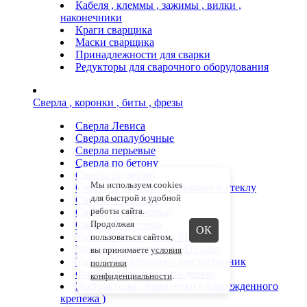
Кабеля , клеммы , зажимы , вилки ,
наконечники
Краги сварщика
Маски сварщика
Принадлежности для сварки
Редукторы для сварочного оборудования
Сверла , коронки , биты , фрезы
Сверла Левиса
Сверла опалубочные
Сверла перьевые
Сверла по бетону
Сверла по дереву
Мы используем cookies
Сверла по кафелю , керамике и стеклу
для быстрой и удобной
Сверла по металлу
работы сайта.
Сверла ступенчатые
Сверла Форстнера
Продолжая
ОК
Ударный инструмент SDS-max
пользоваться сайтом,
Ударный инструмент SDS-plus
вы принимаете
условия
Ударный инструмент шестигранник
политики
Фрезы профильные по дереву
конфиденциальности
.
Экстракторы , выколотки ( поврежденного
крепежа )