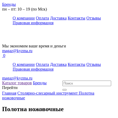
Бренды
пн – пт: 10 – 19 (по Мск)
О компании
Оплата
Доставка
Контакты
Отзывы
Правовая информация
Мы экономим ваше время и деньги
magaz@kyzma.ru
0
О компании
Оплата
Доставка
Контакты
Отзывы
Правовая информация
magaz@kyzma.ru
Каталог товаров
Бренды
Перейти
Главная
Столярно-слесарный инструмент
Полотна
ножовочные
Полотна ножовочные