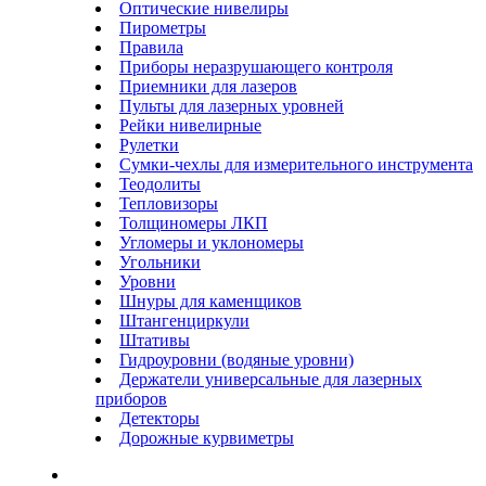
Оптические нивелиры
Пирометры
Правила
Приборы неразрушающего контроля
Приемники для лазеров
Пульты для лазерных уровней
Рейки нивелирные
Рулетки
Сумки-чехлы для измерительного инструмента
Теодолиты
Тепловизоры
Толщиномеры ЛКП
Угломеры и уклономеры
Угольники
Уровни
Шнуры для каменщиков
Штангенциркули
Штативы
Гидроуровни (водяные уровни)
Держатели универсальные для лазерных
приборов
Детекторы
Дорожные курвиметры