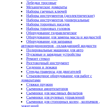
Лебедки тросовые
Механические домкраты
Наборы гаечных ключей
Наборы инструментов (диэлектрические)
Наборы инструментов универсальные
Наборы торцевых насадок
Наборы торцовых головок
Оборудование гидравлическое
Оборудование для замены масла и жидкостей
Оборудование для заправки
автокондиционеров , охлаждающей жидкости
Полировальные машинки для авто
Пусковые и зарядные устройства
Ремонт стекол
Рихтовочный инструмент
Сидении и лежаки
Стенды-траверсы для двигателей
Страховочное оборудование для работ с
домкратами
Стяжки пружин
Сьемники амортизаторов
Сьемники для масляных фильтров
Сьемники для рулевых управлений
Сьемники для стопорных колец , колпачков ,
зажиганий