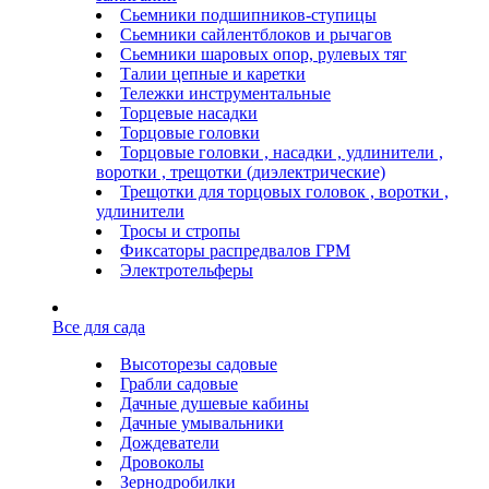
Сьемники подшипников-ступицы
Сьемники сайлентблоков и рычагов
Сьемники шаровых опор, рулевых тяг
Талии цепные и каретки
Тележки инструментальные
Торцевые насадки
Торцовые головки
Торцовые головки , насадки , удлинители ,
воротки , трещотки (диэлектрические)
Трещотки для торцовых головок , воротки ,
удлинители
Тросы и стропы
Фиксаторы распредвалов ГРМ
Электротельферы
Все для сада
Высоторезы садовые
Грабли садовые
Дачные душевые кабины
Дачные умывальники
Дождеватели
Дровоколы
Зернодробилки