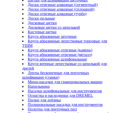
Щетки для шлифмашин щеточных
Диски отрезные алмазные (сегментный)
Диски отрезные алмазные (сплошной)
Диски отрезные алмазные (турбо)
Диски пильные
Дисковые щетки
Дисковые щетки со шпилькой
Кистевые щетки
Круги абразивные заточные
Круги абразивные лепестковые торцовые для
УШМ
Круги абразивные отрезные (камень)
Круги абразивные отрезные (металл)
Круги абразивные шлифовальные
Круги веерные лепестковые со шпилькой для
дрелей
Ленты бесконечные для ленточных
шлифмашин (станки)
Мини-насадки для гравировальных машин
Напильники
Насадки шлифовальные для инструментов
Оснастка и расходники для DREMEL
Пилки для лобзика
Полировальные насадки для инструментов
Полотна для ленточных пил