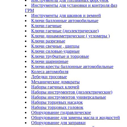
Инструменты для топливных форсунок
Инструменты для установки и контроля фаз
ГРМ
Инструменты для шкивов и ремней
Ключи баллонные автомобильные
Ключи гаечные
Ключи гаечные (диэлектрические)
Ключи динамометрические ( угломеры )
Ключи разрезные
Ключи свечные , щипцы
Ключи силовые-ударные
Ключи трубчатые и торцовые
Ключи шарнирные
Ключи-кресты баллонные автомобильные
Колеса автомобиля
Лебедки тросовые
Механические домкраты
Наборы гаечных ключей
Наборы инструментов (диэлектрические)
Наборы инструментов универсальные
Наборы торцевых насадок
Наборы торцовых головок
Оборудование гидравлическое
Оборудование для замены масла и жидкостей
Оборудование для заправки