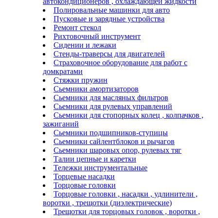
автокондиционеров , охлаждающей жидкости
Полировальные машинки для авто
Пусковые и зарядные устройства
Ремонт стекол
Рихтовочный инструмент
Сидении и лежаки
Стенды-траверсы для двигателей
Страховочное оборудование для работ с
домкратами
Стяжки пружин
Сьемники амортизаторов
Сьемники для масляных фильтров
Сьемники для рулевых управлений
Сьемники для стопорных колец , колпачков ,
зажиганий
Сьемники подшипников-ступицы
Сьемники сайлентблоков и рычагов
Сьемники шаровых опор, рулевых тяг
Талии цепные и каретки
Тележки инструментальные
Торцевые насадки
Торцовые головки
Торцовые головки , насадки , удлинители ,
воротки , трещотки (диэлектрические)
Трещотки для торцовых головок , воротки ,