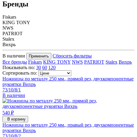
Бренды
Fiskars
KING TONY
NWS
PATRIOT
Stalex
Вихрь
В наличии
Сбросить фильтры
Применить
Все бренды
Fiskars
KING TONY
NWS
PATRIOT
Stalex
Вихрь
Показывать по:
30
60
120
Сортировать по:
Ножницы по металлу 250 мм., прямой рез, двухкомпонентные
рукоятки Вихрь
73/10/8/1
В наличии
540 ₽
В корзину
Ножницы по металлу 250 мм., правый рез, двухкомпонентные
рукоятки Вихрь
73/10/8/2