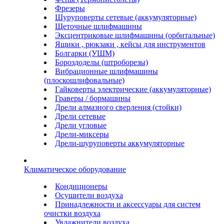
Фрезеры
Шуруповерты сетевые (аккумуляторные)
Щеточные шлифмашины
Эксцентриковые шлифмашины (орбитальные)
Ящики , рюкзаки , кейсы для инструментов
Болгарки (УШМ)
Бороздоделы (штроборезы)
Вибрационные шлифмашины
(плоскошлифовальные)
Гайковерты электрические (аккумуляторные)
Граверы / бормашины
Дрели алмазного сверления (стойки)
Дрели сетевые
Дрели угловые
Дрели-миксеры
Дрели-шуруповерты аккумуляторные
Климатическое оборудование
Кондиционеры
Осушители воздуха
Принадлежности и аксессуары для систем
очистки воздуха
Увлажнители воздуха