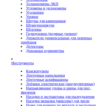
Толщиномеры ЛКП
Угломеры и уклономеры
Угольники
Уровни
Шнуры для каменщиков
Штангенциркули
Штативы
Гидроуровни (водяные уровни)
Держатели универсальные для лазерных
приборов
Детекторы
Дорожные курвиметры
Инструменты
Краскопульты
Ленточные напильники
Ленточные шлифмашины
Лобзики электрические (аккумуляторные)
Направляющие упоры и шины для пил ,
фрезеров
Насадки и экстракторы для пылеудаления
Насадки мешалки (миксеры) для дрели
Ножи для ножниц по металлу и расходные