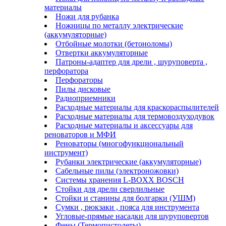
материалы
Ножи для рубанка
Ножницы по металлу электрические
(аккумуляторные)
Отбойные молотки (бетоноломы)
Отвертки аккумуляторные
Патроны-адаптер для дрели , шуруповерта ,
перфоратора
Перфораторы
Пилы дисковые
Радиоприемники
Расходные материалы для краскораспылителей
Расходные материалы для термовоздуходувок
Расходные материалы и аксессуары для
реноваторов и МФИ
Реноваторы (многофункциональный
инструмент)
Рубанки электрические (аккумуляторные)
Сабельные пилы (электроножовки)
Системы хранения L-BOXX BOSCH
Стойки для дрели сверлильные
Стойки и станины для болгарки (УШМ)
Сумки , рюкзаки , пояса для инструмента
Угловые-прямые насадки для шуруповертов
Фены (Термопистолеты)