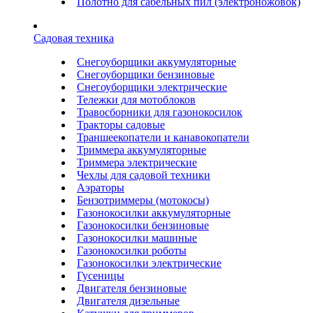
Полотно для сабельных пил (электроножовок)
Садовая техника
Снегоуборщики аккумуляторные
Снегоуборщики бензиновые
Снегоуборщики электрические
Тележки для мотоблоков
Травосборники для газонокосилок
Тракторы садовые
Траншеекопатели и канавокопатели
Триммера аккумуляторные
Триммера электрические
Чехлы для садовой техники
Аэраторы
Бензотриммеры (мотокосы)
Газонокосилки аккумуляторные
Газонокосилки бензиновые
Газонокосилки машиные
Газонокосилки роботы
Газонокосилки электрические
Гусеницы
Двигателя бензиновые
Двигателя дизельные