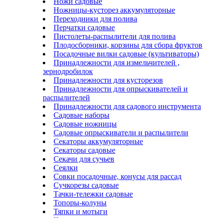
Ножи садовые
Ножницы-кусторез аккумуляторные
Переходники для полива
Перчатки садовые
Пистолеты-распылители для полива
Плодосборники, корзины для сбора фруктов
Посадочные вилки садовые (культиваторы)
Принадлежности для измельчителей ,
зернодробилок
Принадлежности для кусторезов
Принадлежности для опрыскивателей и
распылителей
Принадлежности для садового инструмента
Садовые наборы
Садовые ножницы
Садовые опрыскиватели и распылители
Секаторы аккумуляторные
Секаторы садовые
Секачи для сучьев
Сеялки
Совки посадочные, конусы для рассад
Сучкорезы садовые
Тачки-тележки садовые
Топоры-колуны
Тяпки и мотыги