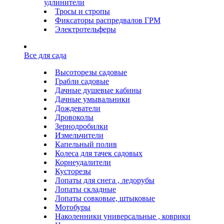
удлинители
Тросы и стропы
Фиксаторы распредвалов ГРМ
Электротельферы
Все для сада
Высоторезы садовые
Грабли садовые
Дачные душевые кабины
Дачные умывальники
Дождеватели
Дровоколы
Зернодробилки
Измельчители
Капельный полив
Колеса для тачек садовых
Корнеудалители
Кусторезы
Лопаты для снега , ледорубы
Лопаты складные
Лопаты совковые, штыковые
Мотобуры
Наколенники универсальные , коврики