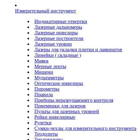
Измерительный инструмент
Индикаторные отвертки
Лазерные дальномеры
Лазерные нивелиры
Лазерные построители
Лазерные уровни
Лазеры для укладки плитки и ламинатов
Линейки ( складные )
Маяки
Мерные ленты
Мишени
Мультиметры
Оптические нивелиры
Пирометры
Правила
Приборы неразрушающего контроля
Приемники для лазеров
Пульты для лазерных уровней
Рейки нивелирные
Рулетки
Сумки-чехлы для измерительного инструмента
Теодолиты
Тепловизоры