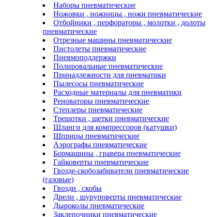
Наборы пневматические
Ножовки , ножницы , ножи пневматические
Отбойники , перфораторы , молотки , долоты
пневматические
Отрезные машины пневматические
Пистолеты пневматические
Пневмоподдержки
Полировальные пневматические
Принадлежности для пневматики
Пылесосы пневматические
Расходные материалы для пневматики
Реноваторы пневматические
Степлеры пневматические
Трещотки , щетки пневматические
Шланги для компрессоров (катушки)
Шприцы пневматические
Аэрографы пневматические
Бормашины , гравера пневматические
Гайковерты пневматические
Гвозде-скобозабиватели пневматические
(газовые)
Гвозди , скобы
Дрели , шуруповерты пневматические
Дыроколы пневматические
Заклепочники пневматические