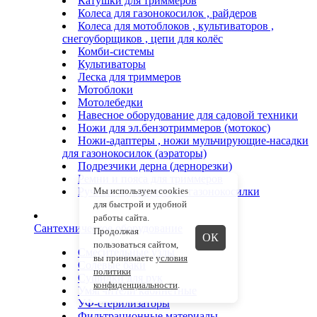
Катушки для триммеров
Колеса для газонокосилок , райдеров
Колеса для мотоблоков , культиваторов ,
снегоуборщиков , цепи для колёс
Комби-системы
Культиваторы
Леска для триммеров
Мотоблоки
Мотолебедки
Навесное оборудование для садовой техники
Ножи для эл.бензотриммеров (мотокос)
Ножи-адаптеры , ножи мульчирующие-насадки
для газонокосилок (аэраторы)
Подрезчики дерна (дернорезки)
Ремни и пояса для триммеров
Ручные механические газонокосилки
Мы используем cookies
для быстрой и удобной
работы сайта.
Сантехническое оборудование
Продолжая
ОК
пользоваться сайтом,
Смесительные узлы
вы принимаете
условия
Солевые баки
политики
Сушилки для рук
конфиденциальности
.
Умягчители кабинетные
УФ-стерилизаторы
Фильтрационные материалы