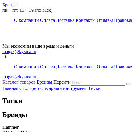
Бренды
пн – пт: 10 – 19 (по Мск)
О компании
Оплата
Доставка
Контакты
Отзывы
Правова
Мы экономим ваше время и деньги
magaz@kyzma.ru
0
О компании
Оплата
Доставка
Контакты
Отзывы
Правова
magaz@kyzma.ru
Каталог товаров
Бренды
Перейти
Главная
Столярно-слесарный инструмент
Тиски
Тиски
Бренды
Hammer