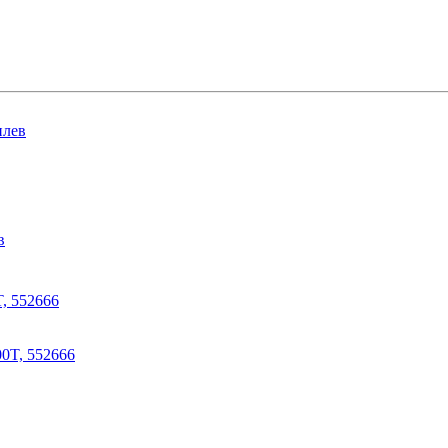
лев
, 552666