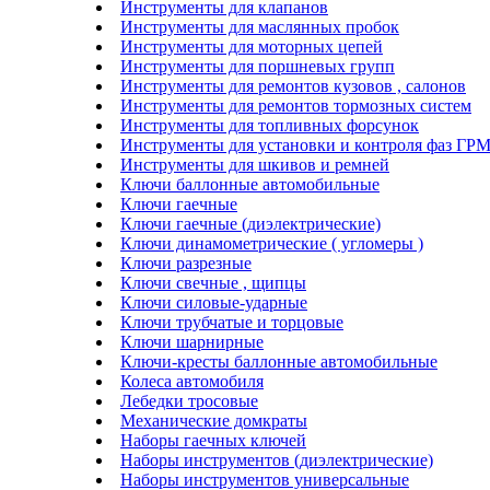
Инструменты для клапанов
Инструменты для маслянных пробок
Инструменты для моторных цепей
Инструменты для поршневых групп
Инструменты для ремонтов кузовов , салонов
Инструменты для ремонтов тормозных систем
Инструменты для топливных форсунок
Инструменты для установки и контроля фаз ГР
Инструменты для шкивов и ремней
Ключи баллонные автомобильные
Ключи гаечные
Ключи гаечные (диэлектрические)
Ключи динамометрические ( угломеры )
Ключи разрезные
Ключи свечные , щипцы
Ключи силовые-ударные
Ключи трубчатые и торцовые
Ключи шарнирные
Ключи-кресты баллонные автомобильные
Колеса автомобиля
Лебедки тросовые
Механические домкраты
Наборы гаечных ключей
Наборы инструментов (диэлектрические)
Наборы инструментов универсальные