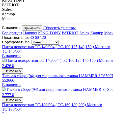
KING TONY
PATRIOT
Stalex
Калибр
Могилев
В наличии
Сбросить фильтры
Применить
Все бренды
Hammer
KING TONY
PATRIOT
Stalex
Калибр
Моги
Показывать по:
30
60
120
Сортировать по:
Плита поворотная ТС-140/004 ( ТС-100,125,140,150 ) Могилёв
ТС-140/004
В наличии
2 426 ₽
В корзину
Тиски в сборе (94) для сверлильного станка HAMMER STS500T
552666
В наличии
2 777 ₽
В корзину
Плита поворотная ТС-180/004 ( ТС-160,180,200) Могилёв
ТС-180/004