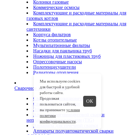
Колонки газовые
Коммерческие осмосы
Комплектующие и расходные материалы для
газовых котлов
Комплектующие и расходные материалы для
сантехники
Корпуса фильтров
Котлы отопительные
Мультипатронные фильтры
Насадки для паяльника труб
Ножницы для пластиковых труб
Опрессовочные насосы
Полотенцесушители
Радиаторы отопления
Мы используем cookies
для быстрой и удобной
Сварочное оборудование
работы сайта.
Сварочные позиционеры
Продолжая
ОК
Сварочные проволоки
пользоваться сайтом,
Электроды
вы принимаете
условия
Аппараты аргоннодуговой сварки
политики
неплавящимся электродом (TIG)
конфиденциальности
.
Аппараты для точечной сварки
Аппараты полуавтоматической сварки