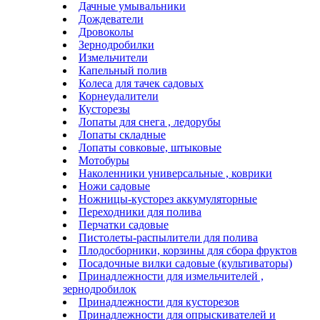
Дачные умывальники
Дождеватели
Дровоколы
Зернодробилки
Измельчители
Капельный полив
Колеса для тачек садовых
Корнеудалители
Кусторезы
Лопаты для снега , ледорубы
Лопаты складные
Лопаты совковые, штыковые
Мотобуры
Наколенники универсальные , коврики
Ножи садовые
Ножницы-кусторез аккумуляторные
Переходники для полива
Перчатки садовые
Пистолеты-распылители для полива
Плодосборники, корзины для сбора фруктов
Посадочные вилки садовые (культиваторы)
Принадлежности для измельчителей ,
зернодробилок
Принадлежности для кусторезов
Принадлежности для опрыскивателей и