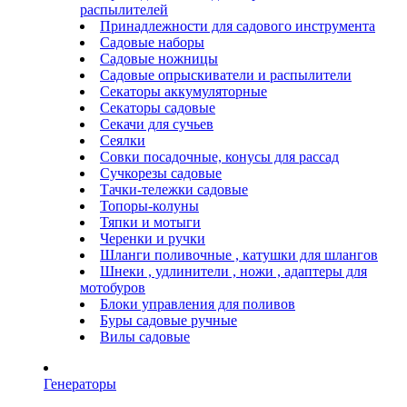
распылителей
Принадлежности для садового инструмента
Садовые наборы
Садовые ножницы
Садовые опрыскиватели и распылители
Секаторы аккумуляторные
Секаторы садовые
Секачи для сучьев
Сеялки
Совки посадочные, конусы для рассад
Сучкорезы садовые
Тачки-тележки садовые
Топоры-колуны
Тяпки и мотыги
Черенки и ручки
Шланги поливочные , катушки для шлангов
Шнеки , удлинители , ножи , адаптеры для
мотобуров
Блоки управления для поливов
Буры садовые ручные
Вилы садовые
Генераторы