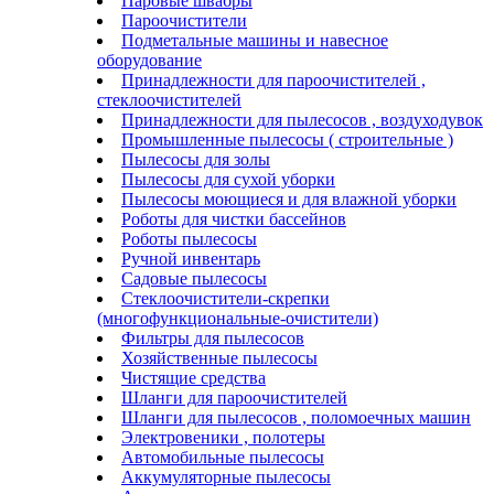
Паровые швабры
Пароочистители
Подметальные машины и навесное
оборудование
Принадлежности для пароочистителей ,
стеклоочистителей
Принадлежности для пылесосов , воздуходувок
Промышленные пылесосы ( строительные )
Пылесосы для золы
Пылесосы для сухой уборки
Пылесосы моющиеся и для влажной уборки
Роботы для чистки бассейнов
Роботы пылесосы
Ручной инвентарь
Садовые пылесосы
Стеклоочистители-скрепки
(многофункциональные-очистители)
Фильтры для пылесосов
Хозяйственные пылесосы
Чистящие средства
Шланги для пароочистителей
Шланги для пылесосов , поломоечных машин
Электровеники , полотеры
Автомобильные пылесосы
Аккумуляторные пылесосы