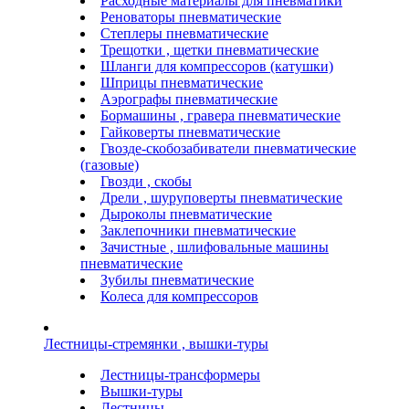
Расходные материалы для пневматики
Реноваторы пневматические
Степлеры пневматические
Трещотки , щетки пневматические
Шланги для компрессоров (катушки)
Шприцы пневматические
Аэрографы пневматические
Бормашины , гравера пневматические
Гайковерты пневматические
Гвозде-скобозабиватели пневматические
(газовые)
Гвозди , скобы
Дрели , шуруповерты пневматические
Дыроколы пневматические
Заклепочники пневматические
Зачистные , шлифовальные машины
пневматические
Зубилы пневматические
Колеса для компрессоров
Лестницы-стремянки , вышки-туры
Лестницы-трансформеры
Вышки-туры
Лестницы