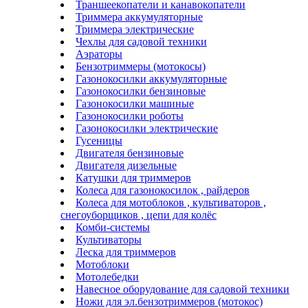
Траншеекопатели и канавокопатели
Триммера аккумуляторные
Триммера электрические
Чехлы для садовой техники
Аэраторы
Бензотриммеры (мотокосы)
Газонокосилки аккумуляторные
Газонокосилки бензиновые
Газонокосилки машиные
Газонокосилки роботы
Газонокосилки электрические
Гусеницы
Двигателя бензиновые
Двигателя дизельные
Катушки для триммеров
Колеса для газонокосилок , райдеров
Колеса для мотоблоков , культиваторов ,
снегоуборщиков , цепи для колёс
Комби-системы
Культиваторы
Леска для триммеров
Мотоблоки
Мотолебедки
Навесное оборудование для садовой техники
Ножи для эл.бензотриммеров (мотокос)