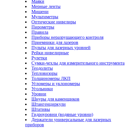
Маяки
Мерные ленты
Мишени
Мультиметры
Оптические нивелиры
Пирометры
Правила
Приборы неразрушающего контроля
Приемники для лазеров
Пульты для лазерных уровней
Рейки нивелирные
Рулетки
Сумки-чехлы для измерительного инструмента
Теодолиты
Тепловизоры
Толщиномеры ЛКП
Угломеры и уклономеры
Угольники
Уровни
Шнуры для каменщиков
Штангенциркули
Штативы
Гидроуровни (водяные уровни)
Держатели универсальные для лазерных
приборов