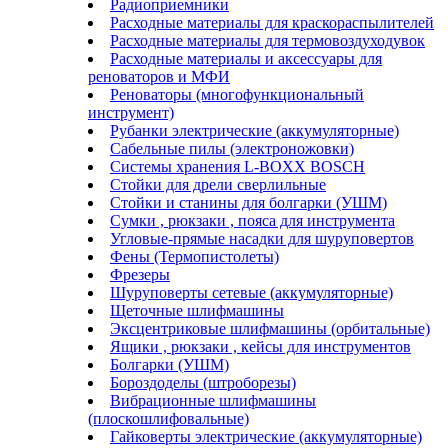
Радиоприемники
Расходные материалы для краскораспылителей
Расходные материалы для термовоздуходувок
Расходные материалы и аксессуары для
реноваторов и МФИ
Реноваторы (многофункциональный
инструмент)
Рубанки электрические (аккумуляторные)
Сабельные пилы (электроножовки)
Системы хранения L-BOXX BOSCH
Стойки для дрели сверлильные
Стойки и станины для болгарки (УШМ)
Сумки , рюкзаки , пояса для инструмента
Угловые-прямые насадки для шуруповертов
Фены (Термопистолеты)
Фрезеры
Шуруповерты сетевые (аккумуляторные)
Щеточные шлифмашины
Эксцентриковые шлифмашины (орбитальные)
Ящики , рюкзаки , кейсы для инструментов
Болгарки (УШМ)
Бороздоделы (штроборезы)
Вибрационные шлифмашины
(плоскошлифовальные)
Гайковерты электрические (аккумуляторные)