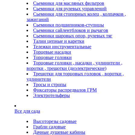
Сьемники для масляных фильтров
Сьемники для рулевых управлений
Сьемники для стопорных колец , колпачков ,
зажиганий
Сьемники подшипников-ступицы
Сьемники сайлентблоков и рычагов
Сьемники шаровых опор, рулевых тяг
Талии цепные и каретки
Тележки инструментальные
Торцевые насадки
Торцовые головки
Торцовые головки , насадки , удлинители ,
воротки , трещотки (диэлектрические)
Трещотки для торцовых головок , воротки ,
удлинители
Тросы и стропы
Фиксаторы распредвалов ГРМ
Электротельферы
Все для сада
Высоторезы садовые
Грабли садовые
Дачные душевые кабины