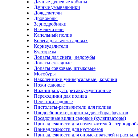
Дачные душевые кабины
Дачные умывальники
Дождеватели
Дровоколы
Зернодробилки
Измельчители
Капельный полив
Колеса для тачек садовых
Корнеудалители
Кусторезы
Лопаты для снега , ледорубы
Лопаты складные
Лопаты совковые, штыковые
Мотобуры
Наколенники универсальные , коврики
Ножи садовые
Ножницы-кусторез аккумуляторные
Переходники для полива
Перчатки садовые
Пистолеты-распылители для полива
Плодосборники, корзины для сбора фруктов
Посадочные вилки садовые (культиваторы)
Принадлежности для измельчителей , зернодроб
Принадлежности для кусторезов
Принадлежности для опрыскивателей и распыли