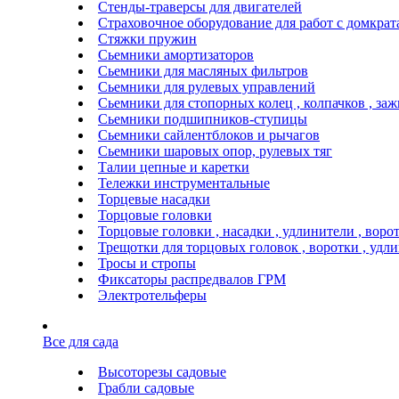
Стенды-траверсы для двигателей
Страховочное оборудование для работ с домкра
Стяжки пружин
Сьемники амортизаторов
Сьемники для масляных фильтров
Сьемники для рулевых управлений
Сьемники для стопорных колец , колпачков , за
Сьемники подшипников-ступицы
Сьемники сайлентблоков и рычагов
Сьемники шаровых опор, рулевых тяг
Талии цепные и каретки
Тележки инструментальные
Торцевые насадки
Торцовые головки
Торцовые головки , насадки , удлинители , воро
Трещотки для торцовых головок , воротки , удл
Тросы и стропы
Фиксаторы распредвалов ГРМ
Электротельферы
Все для сада
Высоторезы садовые
Грабли садовые