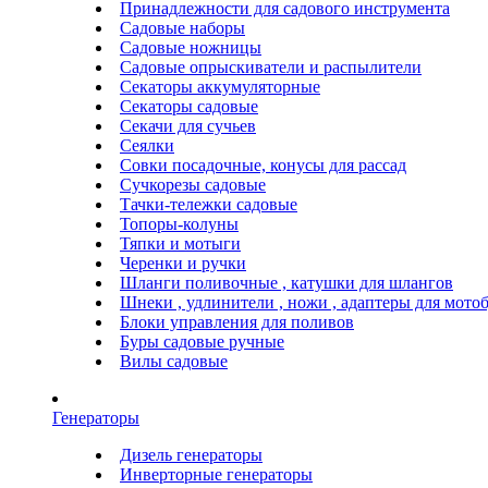
Принадлежности для садового инструмента
Садовые наборы
Садовые ножницы
Садовые опрыскиватели и распылители
Секаторы аккумуляторные
Секаторы садовые
Секачи для сучьев
Сеялки
Совки посадочные, конусы для рассад
Сучкорезы садовые
Тачки-тележки садовые
Топоры-колуны
Тяпки и мотыги
Черенки и ручки
Шланги поливочные , катушки для шлангов
Шнеки , удлинители , ножи , адаптеры для мото
Блоки управления для поливов
Буры садовые ручные
Вилы садовые
Генераторы
Дизель генераторы
Инверторные генераторы