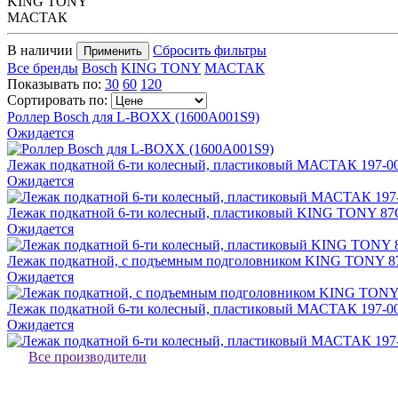
KING TONY
МАСТАК
В наличии
Сбросить фильтры
Применить
Все бренды
Bosch
KING TONY
МАСТАК
Показывать по:
30
60
120
Сортировать по:
Роллер Bosch для L-BOXX (1600A001S9)
Ожидается
Лежак подкатной 6-ти колесный, пластиковый МАСТАК 197-0
Ожидается
Лежак подкатной 6-ти колесный, пластиковый KING TONY 87
Ожидается
Лежак подкатной, с подъемным подголовником KING TONY 8
Ожидается
Лежак подкатной 6-ти колесный, пластиковый МАСТАК 197-0
Ожидается
Все производители