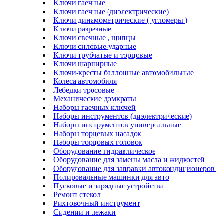
Ключи гаечные
Ключи гаечные (диэлектрические)
Ключи динамометрические ( угломеры )
Ключи разрезные
Ключи свечные , щипцы
Ключи силовые-ударные
Ключи трубчатые и торцовые
Ключи шарнирные
Ключи-кресты баллонные автомобильные
Колеса автомобиля
Лебедки тросовые
Механические домкраты
Наборы гаечных ключей
Наборы инструментов (диэлектрические)
Наборы инструментов универсальные
Наборы торцевых насадок
Наборы торцовых головок
Оборудование гидравлическое
Оборудование для замены масла и жидкостей
Оборудование для заправки автокондиционеров
Полировальные машинки для авто
Пусковые и зарядные устройства
Ремонт стекол
Рихтовочный инструмент
Сидении и лежаки