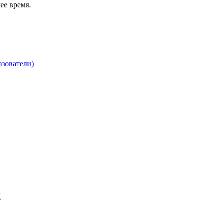
ее время.
зователи)
М