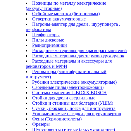
Ножницы по металлу электрические
(аккумуляторные)
Отбойные молотки (бетоноломы)
Отвертки аккумуляторные
Патроны-адаптер для дрели , шуруповерта ,
перфоратора
Перфораторы
Пилы дисковые
Радиоприемники
Расходные материалы для краскораспылителей
Расходные материалы для термовоздуходувок
Расходные материалы и аксессуары для
реноваторов и МФИ
Реноваторы (многофункциональный
инструмент)
Рубанки электрические (аккумуляторные)
Сабельные пилы (электроножовки)
Системы хранения L-BOXX BOSCH
Стойки для дрели сверлильные
Стойки и станины для болгарки (УШМ)
Сумки , рюкзаки , пояса для инструмента
Угловые-прямые насадки для шуруповертов
Фены (Термопистолеты)
Фрезеры
Шуруповерты сетевые (аккумуляторные)