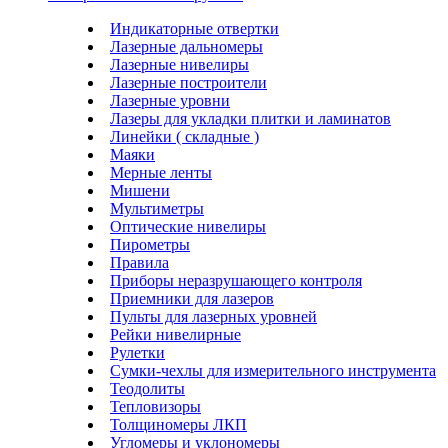
Индикаторные отвертки
Лазерные дальномеры
Лазерные нивелиры
Лазерные построители
Лазерные уровни
Лазеры для укладки плитки и ламинатов
Линейки ( складные )
Маяки
Мерные ленты
Мишени
Мультиметры
Оптические нивелиры
Пирометры
Правила
Приборы неразрушающего контроля
Приемники для лазеров
Пульты для лазерных уровней
Рейки нивелирные
Рулетки
Сумки-чехлы для измерительного инструмента
Теодолиты
Тепловизоры
Толщиномеры ЛКП
Угломеры и уклономеры