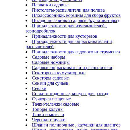
Перчатки садовые
Пистолеты-распылители для полива
Плодосборники, корзины для сбора фруктов
Посадочные вилки садовые (культиваторы)
Принадлежности для измельчителей ,
зернодробилок
Принадлежности для кусторезов
Принадлежности для опрыскивателей и
распылителей
Принадлежности для садового инструмента
Садовые наборы
Садовые ножницы
Садовые опрыскиватели и распылители
Секаторы аккумуляторные
Секаторы садовые
Секачи для сучьев
Сеялки
Совки посадочные, конусы для рассад
Сучкорезы садовые
Тачки-тележки садовые
Топоры-колуны
Тяпки и мотыги
Черенки и ручки
Шланги поливочные , катушки для шлангов