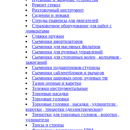
Ремонт стекол
Рихтовочный инструмент
Сидении и лежаки
Стенды-траверсы для двигателей
Страховочное оборудование для работ с
домкратами
Стяжки пружин
Сьемники амортизаторов
Сьемники для масляных фильтров
Сьемники для рулевых управлений
Сьемники для стопорных колец , колпачков ,
зажиганий
Сьемники подшипников-ступицы
Сьемники сайлентблоков и рычагов
Сьемники шаровых опор, рулевых тяг
Талии цепные и каретки
Тележки инструментальные
Торцевые насадки
Торцовые головки
Торцовые головки , насадки , удлинители ,
воротки , трещотки (диэлектрические)
Трещотки для торцовых головок , воротки ,
удлинители
Тросы и стропы