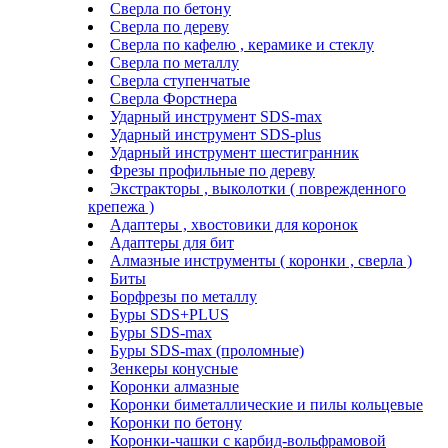
Сверла по бетону
Сверла по дереву
Сверла по кафелю , керамике и стеклу
Сверла по металлу
Сверла ступенчатые
Сверла Форстнера
Ударный инструмент SDS-max
Ударный инструмент SDS-plus
Ударный инструмент шестигранник
Фрезы профильные по дереву
Экстракторы , выколотки ( поврежденного
крепежа )
Адаптеры , хвостовики для коронок
Адаптеры для бит
Алмазные инструменты ( коронки , сверла )
Биты
Борфрезы по металлу
Буры SDS+PLUS
Буры SDS-max
Буры SDS-max (проломные)
Зенкеры конусные
Коронки алмазные
Коронки биметаллические и пилы кольцевые
Коронки по бетону
Коронки-чашки с карбид-вольфрамовой