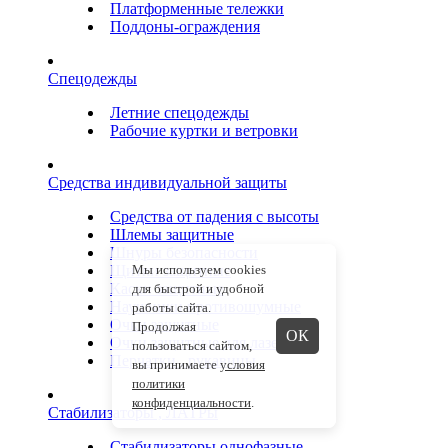
Платформенные тележки
Поддоны-ограждения
Спецодежды
Летние спецодежды
Рабочие куртки и ветровки
Средства индивидуальной защиты
Средства от падения с высоты
Шлемы защитные
Шнуры безопасности
Щитки защитные
Мы используем cookies
Каски защитные
для быстрой и удобной
Наушники противошумные
работы сайта.
Очки защитные
Продолжая
ОК
Очки защитные для лазера
пользоваться сайтом,
Перчатки , рукавицы
вы принимаете
условия
политики
конфиденциальности
.
Стабилизаторы , ЛАТРы
Стабилизаторы однофазные