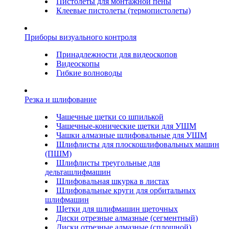
Пистолеты для монтажной пены
Клеевые пистолеты (термопистолеты)
Приборы визуального контроля
Принадлежности для видеоскопов
Видеоскопы
Гибкие волноводы
Резка и шлифование
Чашечные щетки со шпилькой
Чашечные-конические щетки для УШМ
Чашки алмазные шлифовальные для УШМ
Шлифлисты для плоскошлифовальных машин
(ПШМ)
Шлифлисты треугольные для
дельташлифмашин
Шлифовальная шкурка в листах
Шлифовальные круги для орбитальных
шлифмашин
Щетки для шлифмашин щеточных
Диски отрезные алмазные (сегментный)
Диски отрезные алмазные (сплошной)