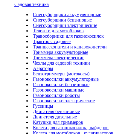
Садовая техника
Снегоуборщики аккумуляторные
Снегоуборщики бензиновые
Снегоуборщики электрические
Тележки для мотоблоков
Травосборники для газонокосилок
Тракторы садовые
Траншеекопатели и канавокопатели
Триммера аккумуляторные
Триммера электрические
Чехлы для садовой техники
Аэраторы
Бензотриммеры (мотокосы)
Газонокосилки аккумуляторные
Газонокосилки бензиновые
Газонокосилки машиные
Газонокосилки роботы
Газонокосилки электрические
Гусеницы
Двигателя бензиновые
Двигателя дизельные
Катушки для триммеров
Колеса для газонокосилок , райдеров
Колеса для мотоблоков , культиваторов ,