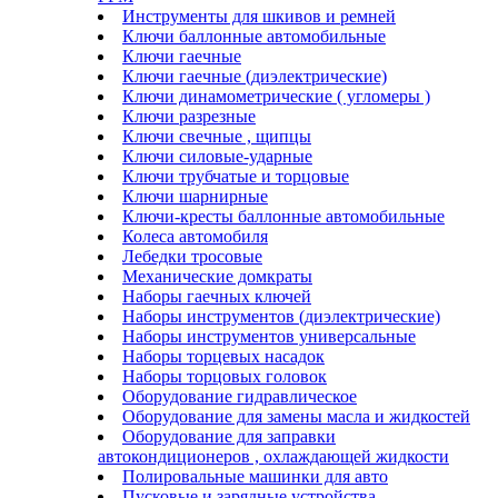
Инструменты для шкивов и ремней
Ключи баллонные автомобильные
Ключи гаечные
Ключи гаечные (диэлектрические)
Ключи динамометрические ( угломеры )
Ключи разрезные
Ключи свечные , щипцы
Ключи силовые-ударные
Ключи трубчатые и торцовые
Ключи шарнирные
Ключи-кресты баллонные автомобильные
Колеса автомобиля
Лебедки тросовые
Механические домкраты
Наборы гаечных ключей
Наборы инструментов (диэлектрические)
Наборы инструментов универсальные
Наборы торцевых насадок
Наборы торцовых головок
Оборудование гидравлическое
Оборудование для замены масла и жидкостей
Оборудование для заправки
автокондиционеров , охлаждающей жидкости
Полировальные машинки для авто
Пусковые и зарядные устройства