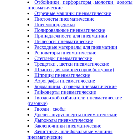
Отбойники , перфораторы , молотки , долоты
пневматические
Отрезные машины пневматические
Пистолеты пневматические
Пневмоподдержки
Полировальные пневматические
Принадлежности для пневматики
Пылесосы пневматические
Расходные материалы для пневматики
Реноваторы пневматические
Степлеры пневматические
Трещотки , щетки пневматические
Шланги для компрессоров (катушки)
Шприцы пневматические
Аэрографы пневматические
Бормашины , гравера пневматические
Гайковерты пневматические
Гвозде-скобозабиватели пневматические
(газовые)
Гвозди , скобы
Дрели , шуруповерты пневматические
Дыроколы пневматические
Заклепочники пневматические
Зачистные , шлифовальные машины
пневматические