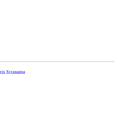
нта
Хускварна