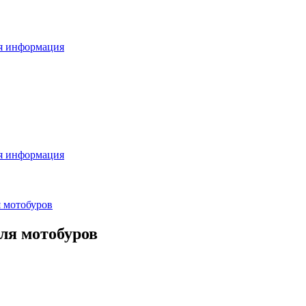
я информация
я информация
я мотобуров
для мотобуров