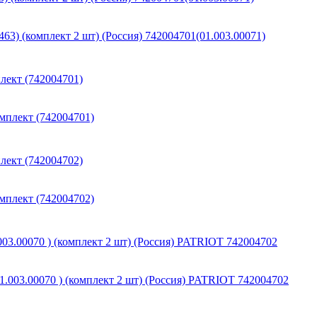
лект (742004701)
лект (742004702)
003.00070 ) (комплект 2 шт) (Россия) PATRIOT 742004702