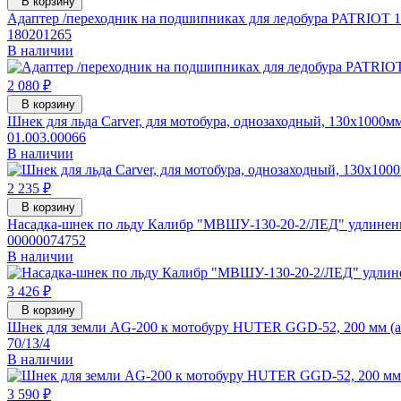
В корзину
Адаптер /переходник на подшипниках для ледобура PATRIOT 
180201265
В наличии
2 080 ₽
В корзину
Шнек для льда Carver, для мотобура, однозаходный, 130х1000мм
01.003.00066
В наличии
2 235 ₽
В корзину
Насадка-шнек по льду Калибр "МВШУ-130-20-2/ЛЕД" удлиненн
00000074752
В наличии
3 426 ₽
В корзину
Шнек для земли AG-200 к мотобуру HUTER GGD-52, 200 мм (арт
70/13/4
В наличии
3 590 ₽