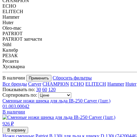
CHAMPION
ECHO
ELITECH
Hammer
Huter
Oleo-mac
PATRIOT
PATRIOT запчасти
Stihl
Калибр
РЕЗАК
Ресанта
Хускварна
В наличии
Сбросить фильтры
Применить
Все бренды
Carver
CHAMPION
ECHO
ELITECH
Hammer
Huter
Показывать по:
30
60
120
Сортировать по:
Сменные ножи шнека для льда IB-250 Carver (1шт.)
01.003.00042
В наличии
926 ₽
В корзину
Ножи сменные Patriot B 130i для льда к шнеку D 130i (74200446