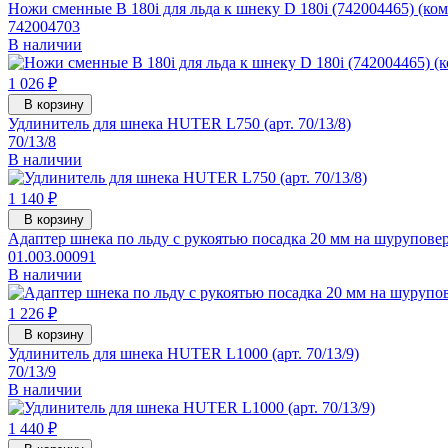
Ножи сменные B 180i для льда к шнеку D 180i (742004465) (ко
742004703
В наличии
1 026 ₽
В корзину
Удлинитель для шнека HUTER L750 (арт. 70/13/8)
70/13/8
В наличии
1 140 ₽
В корзину
Адаптер шнека по льду с рукоятью посадка 20 мм на шуруп
01.003.00091
В наличии
1 226 ₽
В корзину
Удлинитель для шнека HUTER L1000 (арт. 70/13/9)
70/13/9
В наличии
1 440 ₽