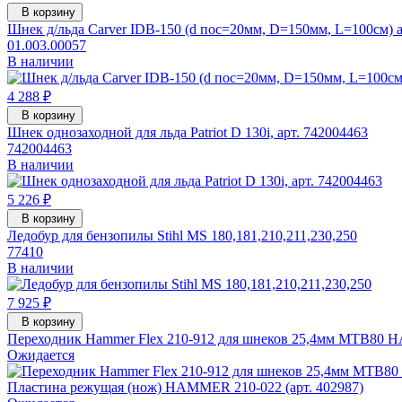
В корзину
Шнек д/льда Carver IDB-150 (d пос=20мм, D=150мм, L=100см) а
01.003.00057
В наличии
4 288 ₽
В корзину
Шнек однозаходной для льда Patriot D 130i, арт. 742004463
742004463
В наличии
5 226 ₽
В корзину
Ледобур для бензопилы Stihl MS 180,181,210,211,230,250
77410
В наличии
7 925 ₽
В корзину
Переходник Hammer Flex 210-912 для шнеков 25,4мм MTB80 H
Ожидается
Пластина режущая (нож) HAMMER 210-022 (арт. 402987)