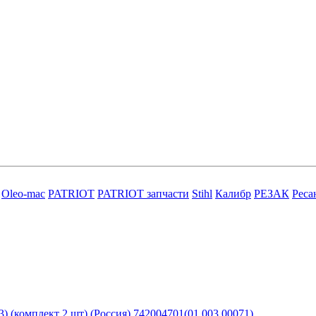
Oleo-mac
PATRIOT
PATRIOT запчасти
Stihl
Калибр
РЕЗАК
Реса
3) (комплект 2 шт) (Россия) 742004701(01.003.00071)