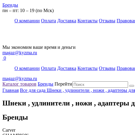
Бренды
пн – пт: 10 – 19 (по Мск)
О компании
Оплата
Доставка
Контакты
Отзывы
Правова
Мы экономим ваше время и деньги
magaz@kyzma.ru
0
О компании
Оплата
Доставка
Контакты
Отзывы
Правова
magaz@kyzma.ru
Каталог товаров
Бренды
Перейти
Главная
Все для сада
Шнеки , удлинители , ножи , адаптеры дл
Шнеки , удлинители , ножи , адаптеры 
Бренды
Carver