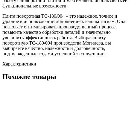
работу с поворотной плитой и максимально использовать ее
функциональные возможности.
Плита поворотная ТС-180/004 – это надежное, точное и
удобное в использовании дополнение к вашим тискам. Она
позволяет оптимизировать производственный процесс,
повысить качество обработки деталей и значительно
увеличить эффективность работы. Выбирая плиту
поворотную ТС-180/004 производства Могилева, вы
выбираете качество, надежность и долговечность,
подтвержденные годами успешной эксплуатации.
Характеристики
Похожие товары
Тиски в сборе (94) для сверлильного станка HAMMER
STS500T, 552666
552666
В наличии
2 777 ₽
В корзину