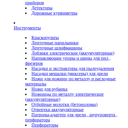
приборов
Детекторы
Дорожные курвиметры
Инструменты
Краскопульты
Ленточные напильники
Ленточные шлифмашины
Лобзики электрические (аккумуляторные)
Направляющие упоры и шины для пил ,
фрезеров
Насадки и экстракторы для пылеудаления
Насадки мешалки (миксеры) для дрели
Ножи для ножниц по металлу и расходные
материалы
Ножи для рубанка
Ножницы по металлу электрические
(аккумуляторные)
Отбойные молотки (бетоноломы)
Отвертки аккумуляторные
Патроны-адаптер для дрели , шуруповерта ,
перфоратора
Перфораторы