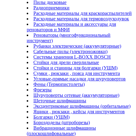
Пилы дисковые
Радиоприемники
Расходные материалы для краскораспылителей
Расходные материалы для термовоздуходувок
Расходные материалы и аксессуары для
реноваторов и МФИ
Реноваторы (многофункциональный
инструмент)
Рубанки электрические (аккумуляторные)
Сабельные пилы (электроножовки)
Системы хранения L-BOXX BOSCH
Стойки для дрели сверлильные
Стойки и станины для болгарки (УШМ)
Сумки , рюкзаки , пояса для инструмента
Угловые-прямые насадки для шуруповертов
Фены (Термопистолеты)
Фрезеры
Шуруповерты сетевые (аккумуляторные)
Щеточные шлифмашины
Эксцентриковые шлифмашины (орбитальные)
Ящики , рюкзаки , кейсы для инструментов
Болгарки (УШМ)
Бороздоделы (штроборезы)
Вибрационные шлифмашины
(плоскошлифовальные)