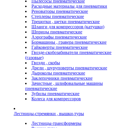
Пылесосы пневматические
Расходные материалы для пневматики
Реноваторы пневматические
Степлеры пневматические
Трещотки , щетки пневматические
Шланги для компрессоров (катушки)
Шприцы пневматические
Аэрографы пневматические
Бормашины , гравера пневматические
Гайковерты пневматические
Гвозде-скобозабиватели пневматические
(газовые)
Гвозди , скобы
Дрели , шуруповерты пневматические
Дыроколы пневматические
Заклепочники пневматические
Зачистные , шлифовальные машины
пневматические
Зубилы пневматические
Колеса для компрессоров
Лестницы-стремянки , вышки-туры
Лестницы-трансформеры