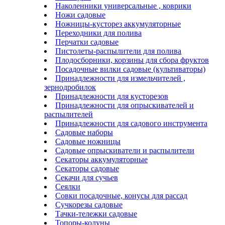
Наколенники универсальные , коврики
Ножи садовые
Ножницы-кусторез аккумуляторные
Переходники для полива
Перчатки садовые
Пистолеты-распылители для полива
Плодосборники, корзины для сбора фруктов
Посадочные вилки садовые (культиваторы)
Принадлежности для измельчителей ,
зернодробилок
Принадлежности для кусторезов
Принадлежности для опрыскивателей и
распылителей
Принадлежности для садового инструмента
Садовые наборы
Садовые ножницы
Садовые опрыскиватели и распылители
Секаторы аккумуляторные
Секаторы садовые
Секачи для сучьев
Сеялки
Совки посадочные, конусы для рассад
Сучкорезы садовые
Тачки-тележки садовые
Топоры-колуны