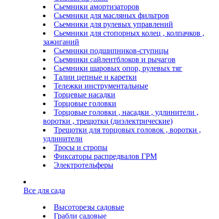
Сьемники амортизаторов
Сьемники для масляных фильтров
Сьемники для рулевых управлений
Сьемники для стопорных колец , колпачков ,
зажиганий
Сьемники подшипников-ступицы
Сьемники сайлентблоков и рычагов
Сьемники шаровых опор, рулевых тяг
Талии цепные и каретки
Тележки инструментальные
Торцевые насадки
Торцовые головки
Торцовые головки , насадки , удлинители ,
воротки , трещотки (диэлектрические)
Трещотки для торцовых головок , воротки ,
удлинители
Тросы и стропы
Фиксаторы распредвалов ГРМ
Электротельферы
Все для сада
Высоторезы садовые
Грабли садовые