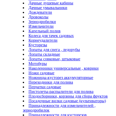
Дачные душевые кабины
Дачные умывальники
Дождеватели
Дровоколы
Зернодробилки
Измельчители
Капельный полив
Колеса для тачек садовых
Корнеудалители
Кусторезы
Лопаты для снега , ледорубы
Лопаты складные
Лопаты совковые, штыковые
Мотобуры
Наколенники универсальные , коврики
Ножи садовые
Ножницы-кусторез аккумуляторные
Переходники для полива
Перчатки садовые
Пистолеты-распылители для полива
Плодосборники, корзины для сбора фруктов
Посадочные вилки садовые (культиваторы)
Принадлежности для измельчителей ,
зернодробилок
Принадлежности для кусторезов