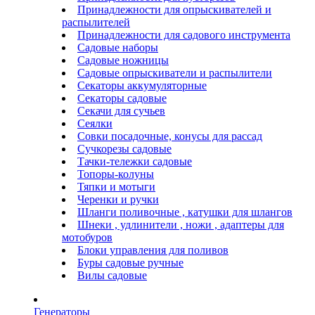
Принадлежности для опрыскивателей и
распылителей
Принадлежности для садового инструмента
Садовые наборы
Садовые ножницы
Садовые опрыскиватели и распылители
Секаторы аккумуляторные
Секаторы садовые
Секачи для сучьев
Сеялки
Совки посадочные, конусы для рассад
Сучкорезы садовые
Тачки-тележки садовые
Топоры-колуны
Тяпки и мотыги
Черенки и ручки
Шланги поливочные , катушки для шлангов
Шнеки , удлинители , ножи , адаптеры для
мотобуров
Блоки управления для поливов
Буры садовые ручные
Вилы садовые
Генераторы