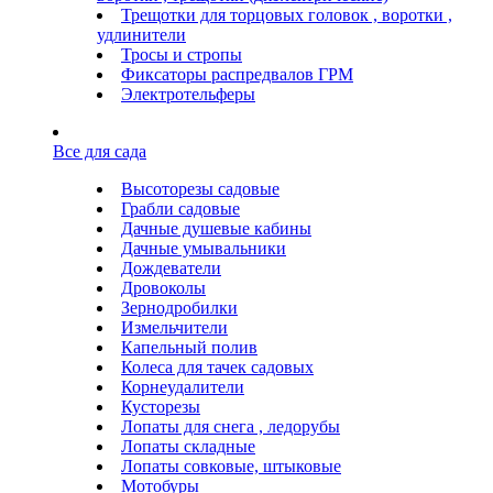
Трещотки для торцовых головок , воротки ,
удлинители
Тросы и стропы
Фиксаторы распредвалов ГРМ
Электротельферы
Все для сада
Высоторезы садовые
Грабли садовые
Дачные душевые кабины
Дачные умывальники
Дождеватели
Дровоколы
Зернодробилки
Измельчители
Капельный полив
Колеса для тачек садовых
Корнеудалители
Кусторезы
Лопаты для снега , ледорубы
Лопаты складные
Лопаты совковые, штыковые
Мотобуры