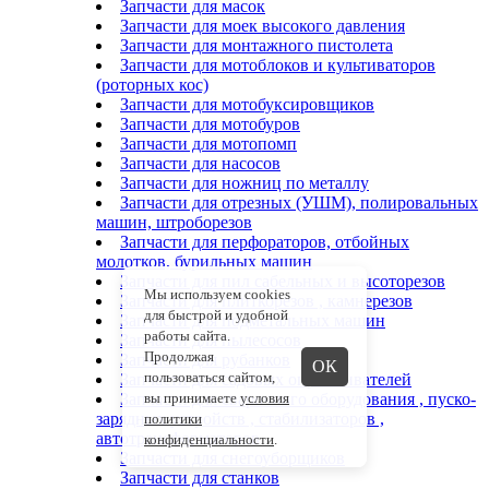
Запчасти для масок
Запчасти для моек высокого давления
Запчасти для монтажного пистолета
Запчасти для мотоблоков и культиваторов
(роторных кос)
Запчасти для мотобуксировщиков
Запчасти для мотобуров
Запчасти для мотопомп
Запчасти для насосов
Запчасти для ножниц по металлу
Запчасти для отрезных (УШМ), полировальных
машин, штроборезов
Запчасти для перфораторов, отбойных
молотков, бурильных машин
Запчасти для пил сабельных и высоторезов
Мы используем cookies
Запчасти для плиткорезов , камнерезов
для быстрой и удобной
Запчасти для подметальных машин
работы сайта.
Запчасти для пылесосов
Продолжая
Запчасти для рубанков
ОК
пользоваться сайтом,
Запчасти для садовых опрыскивателей
Запчасти для сварочного оборудования , пуско-
вы принимаете
условия
зарядных устройств , стабилизаторов ,
политики
автотрансформаторов
конфиденциальности
.
Запчасти для снегоуборщиков
Запчасти для станков