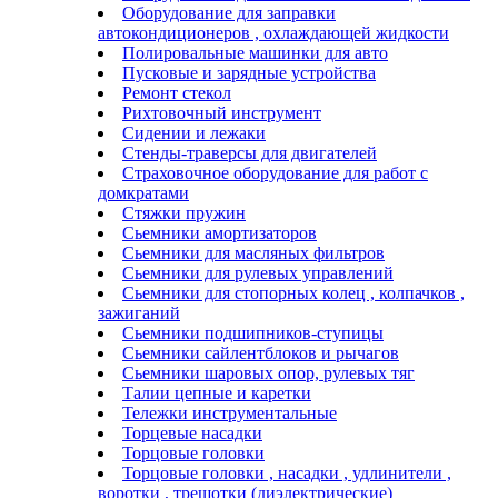
Оборудование для заправки
автокондиционеров , охлаждающей жидкости
Полировальные машинки для авто
Пусковые и зарядные устройства
Ремонт стекол
Рихтовочный инструмент
Сидении и лежаки
Стенды-траверсы для двигателей
Страховочное оборудование для работ с
домкратами
Стяжки пружин
Сьемники амортизаторов
Сьемники для масляных фильтров
Сьемники для рулевых управлений
Сьемники для стопорных колец , колпачков ,
зажиганий
Сьемники подшипников-ступицы
Сьемники сайлентблоков и рычагов
Сьемники шаровых опор, рулевых тяг
Талии цепные и каретки
Тележки инструментальные
Торцевые насадки
Торцовые головки
Торцовые головки , насадки , удлинители ,
воротки , трещотки (диэлектрические)