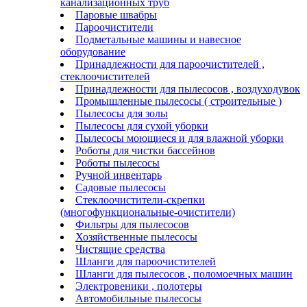
канализационных труб
Паровые швабры
Пароочистители
Подметальные машины и навесное
оборудование
Принадлежности для пароочистителей ,
стеклоочистителей
Принадлежности для пылесосов , воздуходувок
Промышленные пылесосы ( строительные )
Пылесосы для золы
Пылесосы для сухой уборки
Пылесосы моющиеся и для влажной уборки
Роботы для чистки бассейнов
Роботы пылесосы
Ручной инвентарь
Садовые пылесосы
Стеклоочистители-скрепки
(многофункциональные-очистители)
Фильтры для пылесосов
Хозяйственные пылесосы
Чистящие средства
Шланги для пароочистителей
Шланги для пылесосов , поломоечных машин
Электровеники , полотеры
Автомобильные пылесосы