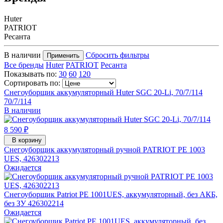
Huter
PATRIOT
Ресанта
В наличии
Сбросить фильтры
Применить
Все бренды
Huter
PATRIOT
Ресанта
Показывать по:
30
60
120
Сортировать по:
Снегоуборщик аккумуляторный Huter SGC 20-Li, 70/7/114
70/7/114
В наличии
8 590 ₽
В корзину
Снегоуборщик аккумуляторный ручной PATRIOT PE 1003
UES, 426302213
Ожидается
Снегоуборщик Patriot PE 1001UES, аккумуляторный, без АКБ,
без ЗУ 426302214
Ожидается