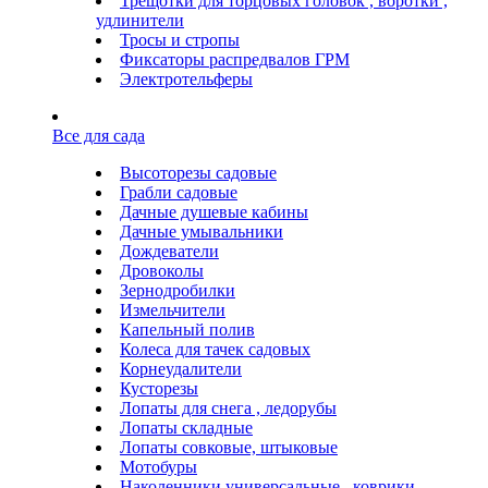
Трещотки для торцовых головок , воротки ,
удлинители
Тросы и стропы
Фиксаторы распредвалов ГРМ
Электротельферы
Все для сада
Высоторезы садовые
Грабли садовые
Дачные душевые кабины
Дачные умывальники
Дождеватели
Дровоколы
Зернодробилки
Измельчители
Капельный полив
Колеса для тачек садовых
Корнеудалители
Кусторезы
Лопаты для снега , ледорубы
Лопаты складные
Лопаты совковые, штыковые
Мотобуры
Наколенники универсальные , коврики