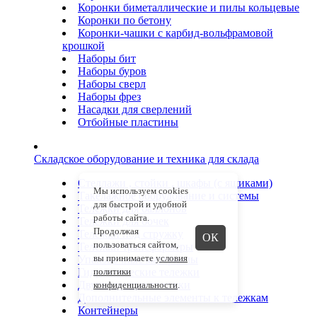
Коронки биметаллические и пилы кольцевые
Коронки по бетону
Коронки-чашки с карбид-вольфрамовой
крошкой
Наборы бит
Наборы буров
Наборы сверл
Наборы фрез
Насадки для сверлений
Отбойные пластины
Складское оборудование и техника для склада
Стеллажи , стойки , шкафы (с ящиками)
Мы используем cookies
Такелажное оборудование и системы
для быстрой и удобной
Тележки для баллонов
работы сайта.
Тележки для бочек
Продолжая
Тележки под стружку
ОК
пользоваться сайтом,
Тележки трансформеры
вы принимаете
условия
Упаковочные материалы
Гидравлические тележки
политики
Двухколесные тележки
конфиденциальности
.
Дополнительные элементы к тележкам
Контейнеры