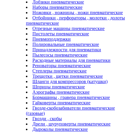
Лобзики пневматические
Наборы пневматические
Ножовки , ножницы , ножи пневматические
Отбойники , перфораторы , молотки , долоты
пневматические
Отрезные машины пневматические
Пистолеты пневматические
Пневмоподдержки
Полировальные пневматические
Принадлежности для пневматики
Пылесосы пневматические
Расходные материалы для пневматики
Реноваторы пневматические
Степлеры пневматические
Трещотки , щетки пневматические
Шланги для компрессоров (катушки)
Шприцы пневматические
Аэрографы пневматические
Бормашины , гравера пневматические
Гайковерты пневматические
Гвозде-скобозабиватели пневматические
(газовые)
Гвозди , скобы
Дрели , шуруповерты пневматические
Дыроколы пневматические