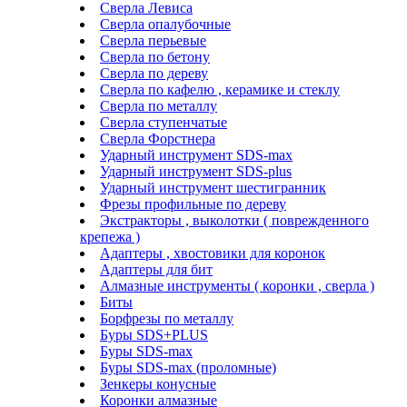
Сверла Левиса
Сверла опалубочные
Сверла перьевые
Сверла по бетону
Сверла по дереву
Сверла по кафелю , керамике и стеклу
Сверла по металлу
Сверла ступенчатые
Сверла Форстнера
Ударный инструмент SDS-max
Ударный инструмент SDS-plus
Ударный инструмент шестигранник
Фрезы профильные по дереву
Экстракторы , выколотки ( поврежденного
крепежа )
Адаптеры , хвостовики для коронок
Адаптеры для бит
Алмазные инструменты ( коронки , сверла )
Биты
Борфрезы по металлу
Буры SDS+PLUS
Буры SDS-max
Буры SDS-max (проломные)
Зенкеры конусные
Коронки алмазные