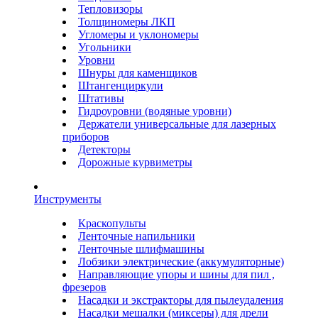
Тепловизоры
Толщиномеры ЛКП
Угломеры и уклономеры
Угольники
Уровни
Шнуры для каменщиков
Штангенциркули
Штативы
Гидроуровни (водяные уровни)
Держатели универсальные для лазерных
приборов
Детекторы
Дорожные курвиметры
Инструменты
Краскопульты
Ленточные напильники
Ленточные шлифмашины
Лобзики электрические (аккумуляторные)
Направляющие упоры и шины для пил ,
фрезеров
Насадки и экстракторы для пылеудаления
Насадки мешалки (миксеры) для дрели