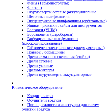
Фены (Термопистолеты)
Фрезеры
Шуруповерты сетевые (аккумуляторные)
Щеточные шлифмашины
Эксцентриковые шлифмашины (орбитальные)
Ящики , рюкзаки , кейсы для инструментов
Болгарки (УШМ)
Бороздоделы (штроборезы)
Вибрационные шлифмашины
(плоскошлифовальные)
Гайковерты электрические (аккумуляторные)
Граверы / бормашины
Дрели алмазного сверления (стойки)
Дрели сетевые
Дрели угловые
Дрели-миксеры
Дрели-шуруповерты аккумуляторные
Климатическое оборудование
Кондиционеры
Осушители воздуха
Принадлежности и аксессуары для систем
очистки воздуха