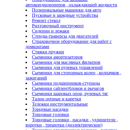
автокондиционеров , охлаждающей жидкости
Полировальные машинки для авто
Пусковые и зарядные устройства
Ремонт стекол
Рихтовочный инструмент
Сидении и лежаки
Стенды-траверсы для двигателей
Страховочное оборудование для работ с
домкратами
Стяжки пружин
Сьемники амортизаторов
Сьемники для масляных фильтров
Сьемники для рулевых управлений
Сьемники для стопорных колец , колпачков ,
зажиганий
Сьемники подшипников-ступицы
Сьемники сайлентблоков и рычагов
Сьемники шаровых опор, рулевых тяг
Талии цепные и каретки
Тележки инструментальные
Торцевые насадки
Торцовые головки
Торцовые головки , насадки , удлинители ,
воротки , трещотки (диэлектрические)