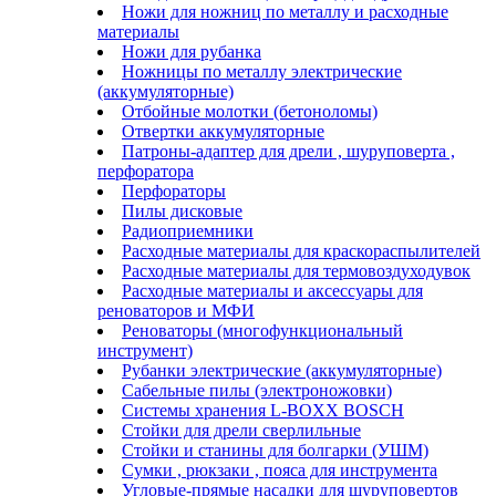
Ножи для ножниц по металлу и расходные
материалы
Ножи для рубанка
Ножницы по металлу электрические
(аккумуляторные)
Отбойные молотки (бетоноломы)
Отвертки аккумуляторные
Патроны-адаптер для дрели , шуруповерта ,
перфоратора
Перфораторы
Пилы дисковые
Радиоприемники
Расходные материалы для краскораспылителей
Расходные материалы для термовоздуходувок
Расходные материалы и аксессуары для
реноваторов и МФИ
Реноваторы (многофункциональный
инструмент)
Рубанки электрические (аккумуляторные)
Сабельные пилы (электроножовки)
Системы хранения L-BOXX BOSCH
Стойки для дрели сверлильные
Стойки и станины для болгарки (УШМ)
Сумки , рюкзаки , пояса для инструмента
Угловые-прямые насадки для шуруповертов