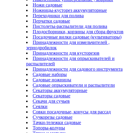
Ножи садовые
Ножницы-кусторез аккумуляторные
Переходники для полива
Перчатки садовые
Пистолеты-распылители для полива
Плодосборники, корзины для сбора фруктов
Посадочные вилки садовые (культиваторы)
Принадлежности для измельчителей ,
зернодробилок
Принадлежности для кусторезов
Принадлежности для опрыскивателей и
распылителей
Принадлежности для садового инструмента
Садовые наборы
Садовые ножницы
Садовые опрыскиватели и распылители
Секаторы аккумуляторные
Секаторы садовые
Секачи для сучьев
Сеялки
Совки посадочные, конусы для рассад
Сучкорезы садовые
Тачки-тележки садовые
Топоры-колуны