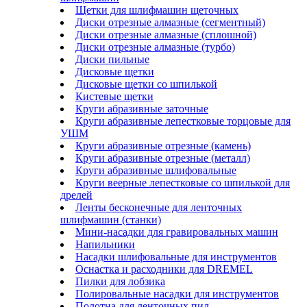
Щетки для шлифмашин щеточных
Диски отрезные алмазные (сегментный)
Диски отрезные алмазные (сплошной)
Диски отрезные алмазные (турбо)
Диски пильные
Дисковые щетки
Дисковые щетки со шпилькой
Кистевые щетки
Круги абразивные заточные
Круги абразивные лепестковые торцовые для
УШМ
Круги абразивные отрезные (камень)
Круги абразивные отрезные (металл)
Круги абразивные шлифовальные
Круги веерные лепестковые со шпилькой для
дрелей
Ленты бесконечные для ленточных
шлифмашин (станки)
Мини-насадки для гравировальных машин
Напильники
Насадки шлифовальные для инструментов
Оснастка и расходники для DREMEL
Пилки для лобзика
Полировальные насадки для инструментов
Полотна для ленточных пил