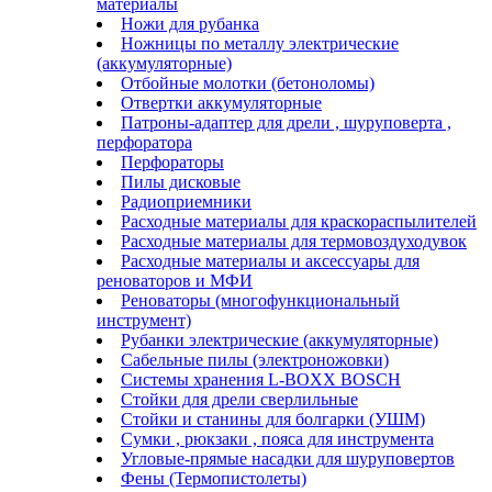
материалы
Ножи для рубанка
Ножницы по металлу электрические
(аккумуляторные)
Отбойные молотки (бетоноломы)
Отвертки аккумуляторные
Патроны-адаптер для дрели , шуруповерта ,
перфоратора
Перфораторы
Пилы дисковые
Радиоприемники
Расходные материалы для краскораспылителей
Расходные материалы для термовоздуходувок
Расходные материалы и аксессуары для
реноваторов и МФИ
Реноваторы (многофункциональный
инструмент)
Рубанки электрические (аккумуляторные)
Сабельные пилы (электроножовки)
Системы хранения L-BOXX BOSCH
Стойки для дрели сверлильные
Стойки и станины для болгарки (УШМ)
Сумки , рюкзаки , пояса для инструмента
Угловые-прямые насадки для шуруповертов
Фены (Термопистолеты)