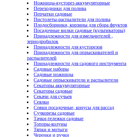
Ножницы-кусторез аккумуляторные
Переходники для полива
Перчатки садовые
Пистолеты-распылители для полива
Плодосборники, корзины для сбора фруктов
Посадочные вилки садовые (культиваторы)
Принадлежности для измельчителей ,
зернодробилок
Принадлежности для кусторезов
Принадлежности для опрыскивателей и
распылителей
Принадлежности для садового инструмента
Садовые наборы
Садовые ножницы
Садовые опрыскиватели и распылители
Секаторы аккумуляторные
Секаторы садовые
Секачи для сучьев
Сеялки
Совки посадочные, конусы для рассад
Сучкорезы садовые
Тачки-тележки садовые
Топоры-колуны
Тяпки и мотыги
Черенки и ручки