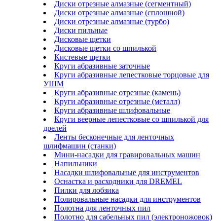
Диски отрезные алмазные (сегментный)
Диски отрезные алмазные (сплошной)
Диски отрезные алмазные (турбо)
Диски пильные
Дисковые щетки
Дисковые щетки со шпилькой
Кистевые щетки
Круги абразивные заточные
Круги абразивные лепестковые торцовые для
УШМ
Круги абразивные отрезные (камень)
Круги абразивные отрезные (металл)
Круги абразивные шлифовальные
Круги веерные лепестковые со шпилькой для
дрелей
Ленты бесконечные для ленточных
шлифмашин (станки)
Мини-насадки для гравировальных машин
Напильники
Насадки шлифовальные для инструментов
Оснастка и расходники для DREMEL
Пилки для лобзика
Полировальные насадки для инструментов
Полотна для ленточных пил
Полотно для сабельных пил (электроножовок)