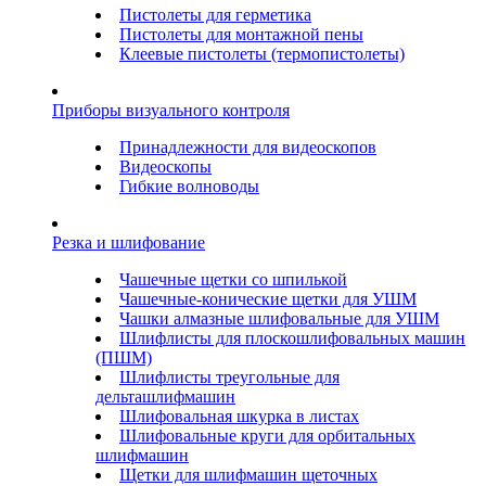
Пистолеты для герметика
Пистолеты для монтажной пены
Клеевые пистолеты (термопистолеты)
Приборы визуального контроля
Принадлежности для видеоскопов
Видеоскопы
Гибкие волноводы
Резка и шлифование
Чашечные щетки со шпилькой
Чашечные-конические щетки для УШМ
Чашки алмазные шлифовальные для УШМ
Шлифлисты для плоскошлифовальных машин
(ПШМ)
Шлифлисты треугольные для
дельташлифмашин
Шлифовальная шкурка в листах
Шлифовальные круги для орбитальных
шлифмашин
Щетки для шлифмашин щеточных