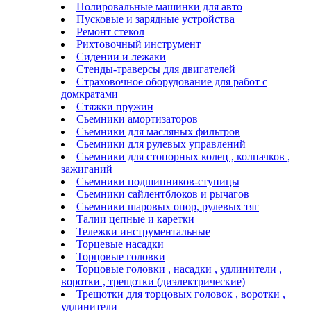
Полировальные машинки для авто
Пусковые и зарядные устройства
Ремонт стекол
Рихтовочный инструмент
Сидении и лежаки
Стенды-траверсы для двигателей
Страховочное оборудование для работ с
домкратами
Стяжки пружин
Сьемники амортизаторов
Сьемники для масляных фильтров
Сьемники для рулевых управлений
Сьемники для стопорных колец , колпачков ,
зажиганий
Сьемники подшипников-ступицы
Сьемники сайлентблоков и рычагов
Сьемники шаровых опор, рулевых тяг
Талии цепные и каретки
Тележки инструментальные
Торцевые насадки
Торцовые головки
Торцовые головки , насадки , удлинители ,
воротки , трещотки (диэлектрические)
Трещотки для торцовых головок , воротки ,
удлинители