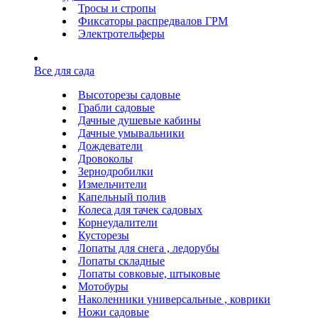
Тросы и стропы
Фиксаторы распредвалов ГРМ
Электротельферы
Все для сада
Высоторезы садовые
Грабли садовые
Дачные душевые кабины
Дачные умывальники
Дождеватели
Дровоколы
Зернодробилки
Измельчители
Капельный полив
Колеса для тачек садовых
Корнеудалители
Кусторезы
Лопаты для снега , ледорубы
Лопаты складные
Лопаты совковые, штыковые
Мотобуры
Наколенники универсальные , коврики
Ножи садовые