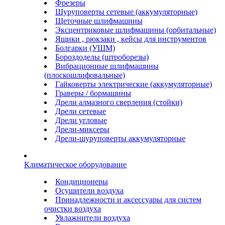
Фрезеры
Шуруповерты сетевые (аккумуляторные)
Щеточные шлифмашины
Эксцентриковые шлифмашины (орбитальные)
Ящики , рюкзаки , кейсы для инструментов
Болгарки (УШМ)
Бороздоделы (штроборезы)
Вибрационные шлифмашины
(плоскошлифовальные)
Гайковерты электрические (аккумуляторные)
Граверы / бормашины
Дрели алмазного сверления (стойки)
Дрели сетевые
Дрели угловые
Дрели-миксеры
Дрели-шуруповерты аккумуляторные
Климатическое оборудование
Кондиционеры
Осушители воздуха
Принадлежности и аксессуары для систем
очистки воздуха
Увлажнители воздуха