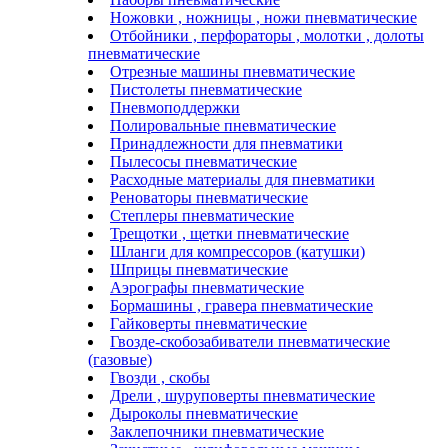
Ножовки , ножницы , ножи пневматические
Отбойники , перфораторы , молотки , долоты
пневматические
Отрезные машины пневматические
Пистолеты пневматические
Пневмоподдержки
Полировальные пневматические
Принадлежности для пневматики
Пылесосы пневматические
Расходные материалы для пневматики
Реноваторы пневматические
Степлеры пневматические
Трещотки , щетки пневматические
Шланги для компрессоров (катушки)
Шприцы пневматические
Аэрографы пневматические
Бормашины , гравера пневматические
Гайковерты пневматические
Гвозде-скобозабиватели пневматические
(газовые)
Гвозди , скобы
Дрели , шуруповерты пневматические
Дыроколы пневматические
Заклепочники пневматические