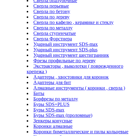
Сверла опалубочные
Сверла перьевые
Сверла по бетону
Сверла по дереву
Сверла по кафелю , керамике и стеклу
Сверла по металлу
Сверла ступенчатые
Сверла Форстнера
Ударный инструмент SDS-max
Ударный инструмент SDS-plus
Ударный инструмент шестигранник
Фрезы профильные по дереву
Экстракторы , выколотки ( поврежденного
крепежа )
Адаптеры , хвостовики для коронок
Адаптеры для бит
Алмазные инструменты ( коронки , сверла )
Биты
Борфрезы по металлу
Буры SDS+PLUS
Буры SDS-max
Буры SDS-max (проломные)
Зенкеры конусные
Коронки алмазные
Коронки биметаллические и пилы кольцевые