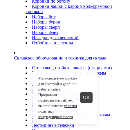
Коронки по бетону
Коронки-чашки с карбид-вольфрамовой
крошкой
Наборы бит
Наборы буров
Наборы сверл
Наборы фрез
Насадки для сверлений
Отбойные пластины
Складское оборудование и техника для склада
Стеллажи , стойки , шкафы (с ящиками)
Такелажное оборудование и системы
Тележки для баллонов
Мы используем cookies
Тележки для бочек
для быстрой и удобной
Тележки под стружку
работы сайта.
Тележки трансформеры
Продолжая
ОК
Упаковочные материалы
пользоваться сайтом,
Гидравлические тележки
вы принимаете
условия
Двухколесные тележки
политики
Дополнительные элементы к тележкам
конфиденциальности
.
Контейнеры
Лестничные тележки