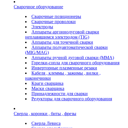
Сварочное оборудование
Сварочные позиционеры
Сварочные проволоки
Электроды
Аппараты аргоннодуговой сварки
неплавящимся электродом (TIG)
Аппараты для точечной сварки
Аппараты полуавтоматической сварки
(MIG/MAG)
Аппараты ручной дуговой сварки (ММА)
Горелки-сопла для сварочного оборудования
Инверторные плазменные резаки
Кабеля , клеммы , зажимы , вилки ,
наконечники
Краги сварщика
Маски сварщика
Принадлежности для сварки
Редукторы для сварочного оборудования
Сверла , коронки , биты , фрезы
Сверла Левиса