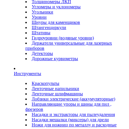
Толщиномеры ЛКП
Угломеры и уклономеры
Угольники
Уровни
Шнуры для каменщиков
Штангенциркули
Штативы
Гидроуровни (водяные уровни)
Держатели универсальные для лазерных
приборов
Детекторы
Дорожные курвиметры
Инструменты
Краскопульты
Ленточные напильники
Ленточные шлифмашины
Лобзики электрические (аккумуляторные)
Направляющие упоры и шины для пил ,
фрезеров
Насадки и экстракторы для пылеудаления
Насадки мешалки (миксеры) для дрели
Ножи для ножниц по металлу и расходные