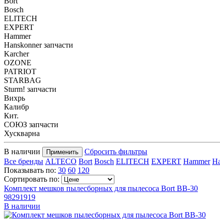
Bort
Bosch
ELITECH
EXPERT
Hammer
Hanskonner запчасти
Karcher
OZONE
PATRIOT
STARBAG
Sturm! запчасти
Вихрь
Калибр
Кит.
СОЮЗ запчасти
Хускварна
В наличии
Сбросить фильтры
Применить
Все бренды
ALTECO
Bort
Bosch
ELITECH
EXPERT
Hammer
Ha
Показывать по:
30
60
120
Сортировать по:
Комплект мешков пылесборных для пылесоса Bort BB-30
98291919
В наличии