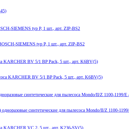
CH-SIEMENS typ P, 1 шт., арт. ZIP-BS2
а KARCHER BV 5/1 BP Pack, 5 шт., арт. K6BV(5)
азовые синтетические для пылесоса Mondo/II/Z 1100-1199/E 4
а KARCHER VC 2, 5 шт., арт. K236-SV(5)