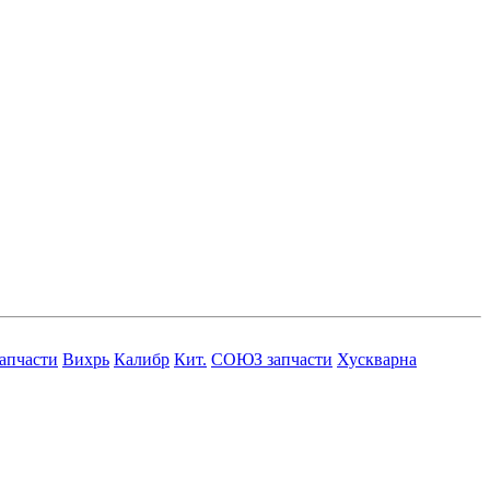
запчасти
Вихрь
Калибр
Кит.
СОЮЗ запчасти
Хускварна