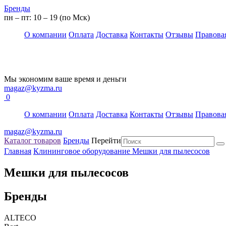
Бренды
пн – пт: 10 – 19 (по Мск)
О компании
Оплата
Доставка
Контакты
Отзывы
Правова
Мы экономим ваше время и деньги
magaz@kyzma.ru
0
О компании
Оплата
Доставка
Контакты
Отзывы
Правова
magaz@kyzma.ru
Каталог товаров
Бренды
Перейти
Главная
Клининговое оборудование
Мешки для пылесосов
Мешки для пылесосов
Бренды
ALTECO