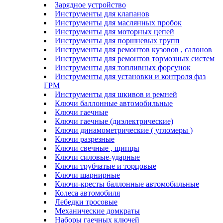
Зарядное устройство
Инструменты для клапанов
Инструменты для маслянных пробок
Инструменты для моторных цепей
Инструменты для поршневых групп
Инструменты для ремонтов кузовов , салонов
Инструменты для ремонтов тормозных систем
Инструменты для топливных форсунок
Инструменты для установки и контроля фаз
ГРМ
Инструменты для шкивов и ремней
Ключи баллонные автомобильные
Ключи гаечные
Ключи гаечные (диэлектрические)
Ключи динамометрические ( угломеры )
Ключи разрезные
Ключи свечные , щипцы
Ключи силовые-ударные
Ключи трубчатые и торцовые
Ключи шарнирные
Ключи-кресты баллонные автомобильные
Колеса автомобиля
Лебедки тросовые
Механические домкраты
Наборы гаечных ключей