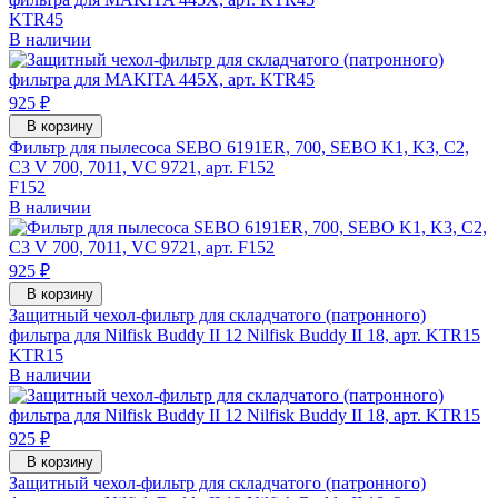
KTR45
В наличии
925 ₽
В корзину
Фильтр для пылесоса SEBO 6191ER, 700, SEBO K1, K3, C2,
C3 V 700, 7011, VC 9721, арт. F152
F152
В наличии
925 ₽
В корзину
Защитный чехол-фильтр для складчатого (патронного)
фильтра для Nilfisk Buddy II 12 Nilfisk Buddy II 18, арт. KTR15
KTR15
В наличии
925 ₽
В корзину
Защитный чехол-фильтр для складчатого (патронного)