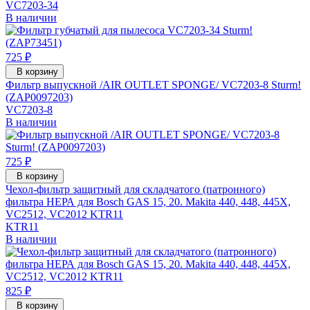
VC7203-34
В наличии
725 ₽
В корзину
Фильтр выпускной /AIR OUTLET SPONGE/ VC7203-8 Sturm!
(ZAP0097203)
VC7203-8
В наличии
725 ₽
В корзину
Чехол-фильтр защитный для складчатого (патронного)
фильтра НЕРА для Bosch GAS 15, 20. Makita 440, 448, 445X,
VC2512, VC2012 KTR11
KTR11
В наличии
825 ₽
В корзину