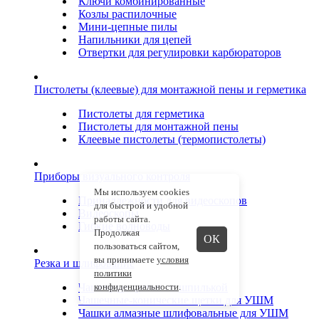
Ключи комбинированные
Козлы распилочные
Мини-цепные пилы
Напильники для цепей
Отвертки для регулировки карбюраторов
Пистолеты (клеевые) для монтажной пены и герметика
Пистолеты для герметика
Пистолеты для монтажной пены
Клеевые пистолеты (термопистолеты)
Приборы визуального контроля
Мы используем cookies
Принадлежности для видеоскопов
для быстрой и удобной
Видеоскопы
работы сайта.
Гибкие волноводы
Продолжая
ОК
пользоваться сайтом,
вы принимаете
условия
Резка и шлифование
политики
Чашечные щетки со шпилькой
конфиденциальности
.
Чашечные-конические щетки для УШМ
Чашки алмазные шлифовальные для УШМ