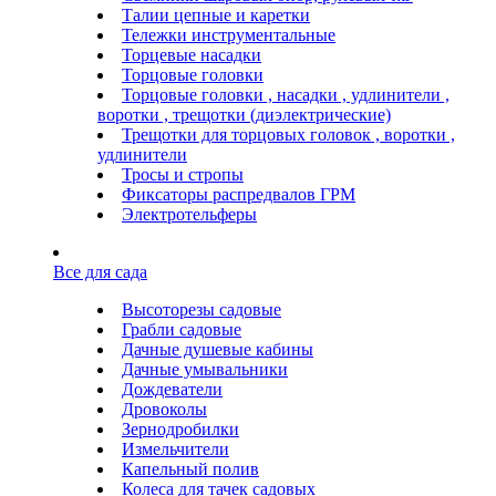
Талии цепные и каретки
Тележки инструментальные
Торцевые насадки
Торцовые головки
Торцовые головки , насадки , удлинители ,
воротки , трещотки (диэлектрические)
Трещотки для торцовых головок , воротки ,
удлинители
Тросы и стропы
Фиксаторы распредвалов ГРМ
Электротельферы
Все для сада
Высоторезы садовые
Грабли садовые
Дачные душевые кабины
Дачные умывальники
Дождеватели
Дровоколы
Зернодробилки
Измельчители
Капельный полив
Колеса для тачек садовых