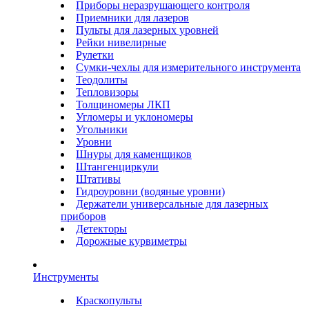
Приборы неразрушающего контроля
Приемники для лазеров
Пульты для лазерных уровней
Рейки нивелирные
Рулетки
Сумки-чехлы для измерительного инструмента
Теодолиты
Тепловизоры
Толщиномеры ЛКП
Угломеры и уклономеры
Угольники
Уровни
Шнуры для каменщиков
Штангенциркули
Штативы
Гидроуровни (водяные уровни)
Держатели универсальные для лазерных
приборов
Детекторы
Дорожные курвиметры
Инструменты
Краскопульты