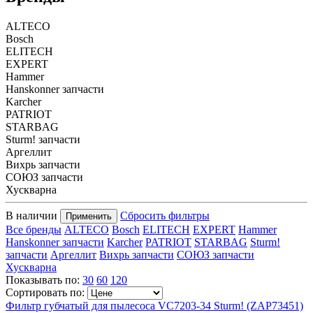
ALTECO
Bosch
ELITECH
EXPERT
Hammer
Hanskonner запчасти
Karcher
PATRIOT
STARBAG
Sturm! запчасти
Аргеллит
Вихрь запчасти
СОЮЗ запчасти
Хускварна
В наличии
Сбросить фильтры
Применить
Все бренды
ALTECO
Bosch
ELITECH
EXPERT
Hammer
Hanskonner запчасти
Karcher
PATRIOT
STARBAG
Sturm!
запчасти
Аргеллит
Вихрь запчасти
СОЮЗ запчасти
Хускварна
Показывать по:
30
60
120
Сортировать по:
Фильтр губчатый для пылесоса VC7203-34 Sturm! (ZAP73451)