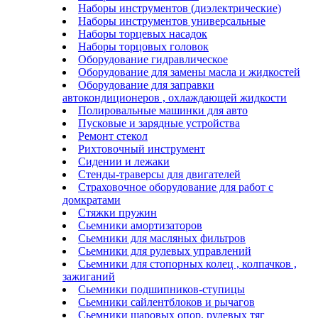
Наборы инструментов (диэлектрические)
Наборы инструментов универсальные
Наборы торцевых насадок
Наборы торцовых головок
Оборудование гидравлическое
Оборудование для замены масла и жидкостей
Оборудование для заправки
автокондиционеров , охлаждающей жидкости
Полировальные машинки для авто
Пусковые и зарядные устройства
Ремонт стекол
Рихтовочный инструмент
Сидении и лежаки
Стенды-траверсы для двигателей
Страховочное оборудование для работ с
домкратами
Стяжки пружин
Сьемники амортизаторов
Сьемники для масляных фильтров
Сьемники для рулевых управлений
Сьемники для стопорных колец , колпачков ,
зажиганий
Сьемники подшипников-ступицы
Сьемники сайлентблоков и рычагов
Сьемники шаровых опор, рулевых тяг