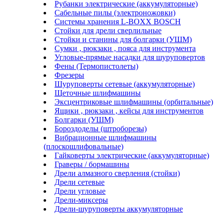
Рубанки электрические (аккумуляторные)
Сабельные пилы (электроножовки)
Системы хранения L-BOXX BOSCH
Стойки для дрели сверлильные
Стойки и станины для болгарки (УШМ)
Сумки , рюкзаки , пояса для инструмента
Угловые-прямые насадки для шуруповертов
Фены (Термопистолеты)
Фрезеры
Шуруповерты сетевые (аккумуляторные)
Щеточные шлифмашины
Эксцентриковые шлифмашины (орбитальные)
Ящики , рюкзаки , кейсы для инструментов
Болгарки (УШМ)
Бороздоделы (штроборезы)
Вибрационные шлифмашины
(плоскошлифовальные)
Гайковерты электрические (аккумуляторные)
Граверы / бормашины
Дрели алмазного сверления (стойки)
Дрели сетевые
Дрели угловые
Дрели-миксеры
Дрели-шуруповерты аккумуляторные