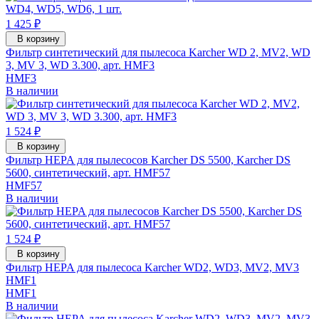
1 425 ₽
В корзину
Фильтр синтетический для пылесоса Karcher WD 2, MV2, WD
3, MV 3, WD 3.300, арт. HMF3
HMF3
В наличии
1 524 ₽
В корзину
Фильтр HEPA для пылесосов Karcher DS 5500, Karcher DS
5600, синтетический, арт. HMF57
HMF57
В наличии
1 524 ₽
В корзину
Фильтр HEPA для пылесоса Karcher WD2, WD3, MV2, MV3
HMF1
HMF1
В наличии