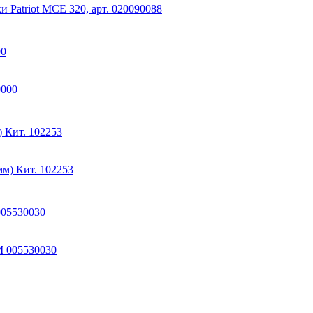
00
 Кит. 102253
005530030