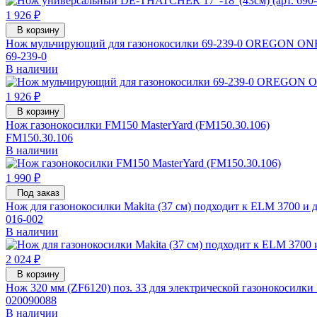
1 926 ₽
В корзину
Нож мульчирующий для газонокосилки 69-239-0 OREGON O
69-239-0
В наличии
1 926 ₽
В корзину
Нож газонокосилки FM150 MasterYard (FM150.30.106)
FM150.30.106
В наличии
1 990 ₽
Под заказ
Нож для газонокосилки Makita (37 см) подходит к ELM 3700 и д
016-002
В наличии
2 024 ₽
В корзину
Нож 320 мм (ZF6120) поз. 33 для электрической газонокосилки P
020090088
В наличии