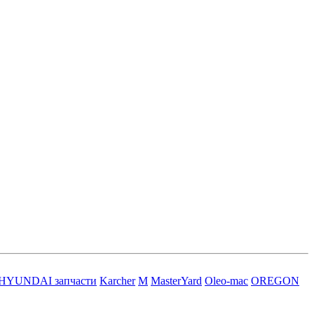
HYUNDAI запчасти
Karcher
M
MasterYard
Oleo-mac
OREGON