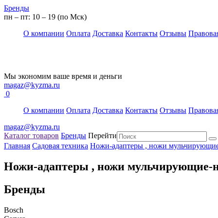
Бренды
пн – пт: 10 – 19 (по Мск)
О компании
Оплата
Доставка
Контакты
Отзывы
Правова
Мы экономим ваше время и деньги
magaz@kyzma.ru
0
О компании
Оплата
Доставка
Контакты
Отзывы
Правова
magaz@kyzma.ru
Каталог товаров
Бренды
Перейти
Главная
Садовая техника
Ножи-адаптеры , ножи мульчирующие-
Ножи-адаптеры , ножи мульчирующие-на
Бренды
Bosch