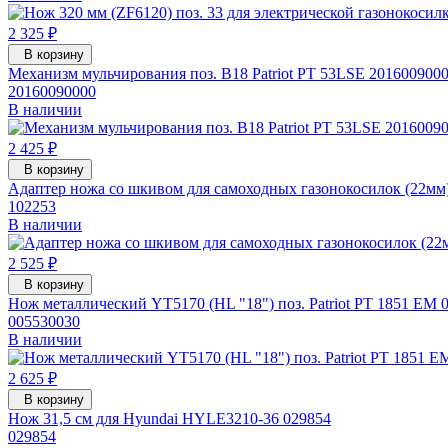
2 325 ₽
В корзину
Механизм мульчирования поз. B18 Patriot PT 53LSE 201600900
20160090000
В наличии
2 425 ₽
В корзину
Адаптер ножа со шкивом для самоходных газонокосилок (22мм)
102253
В наличии
2 525 ₽
В корзину
Нож металлический YT5170 (HL "18") поз. Patriot PT 1851 EM 
005530030
В наличии
2 625 ₽
В корзину
Нож 31,5 см для Hyundai HYLE3210-36 029854
029854