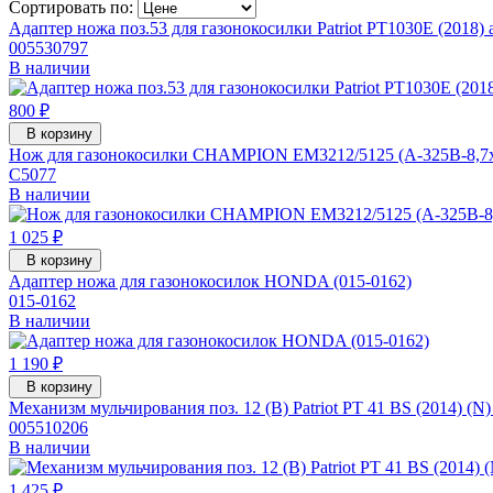
Сортировать по:
Адаптер ножа поз.53 для газонокосилки Patriot PT1030Е (2018) 
005530797
В наличии
800 ₽
В корзину
Нож для газонокосилки CHAMPION EM3212/5125 (A-325B-8,7x9
C5077
В наличии
1 025 ₽
В корзину
Адаптер ножа для газонокосилок HONDA (015-0162)
015-0162
В наличии
1 190 ₽
В корзину
Механизм мульчирования поз. 12 (B) Patriot PT 41 BS (2014) (N
005510206
В наличии
1 425 ₽