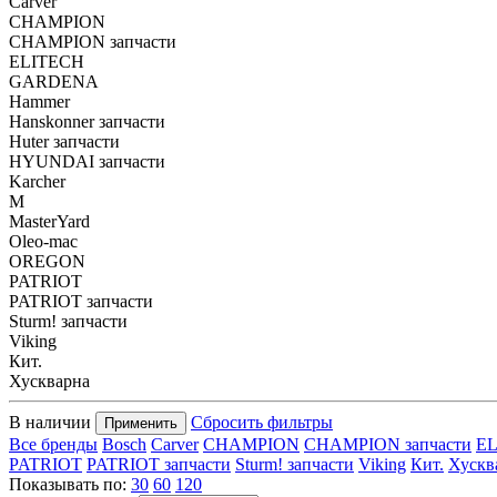
Carver
CHAMPION
CHAMPION запчасти
ELITECH
GARDENA
Hammer
Hanskonner запчасти
Huter запчасти
HYUNDAI запчасти
Karcher
M
MasterYard
Oleo-mac
OREGON
PATRIOT
PATRIOT запчасти
Sturm! запчасти
Viking
Кит.
Хускварна
В наличии
Сбросить фильтры
Применить
Все бренды
Bosch
Carver
CHAMPION
CHAMPION запчасти
E
PATRIOT
PATRIOT запчасти
Sturm! запчасти
Viking
Кит.
Хускв
Показывать по:
30
60
120