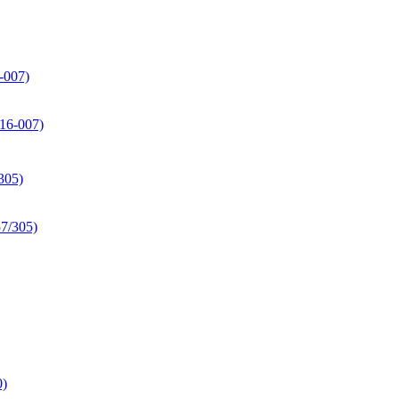
-007)
305)
0)