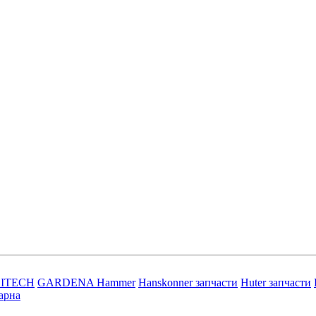
LITECH
GARDENA
Hammer
Hanskonner запчасти
Huter запчасти
арна