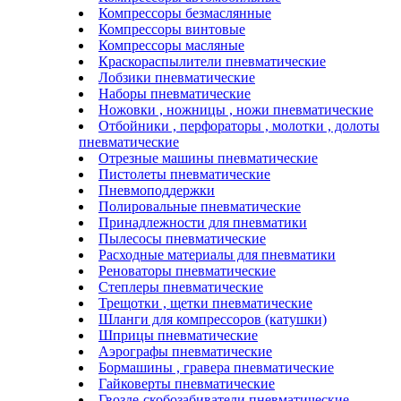
Компрессоры безмаслянные
Компрессоры винтовые
Компрессоры масляные
Краскораспылители пневматические
Лобзики пневматические
Наборы пневматические
Ножовки , ножницы , ножи пневматические
Отбойники , перфораторы , молотки , долоты
пневматические
Отрезные машины пневматические
Пистолеты пневматические
Пневмоподдержки
Полировальные пневматические
Принадлежности для пневматики
Пылесосы пневматические
Расходные материалы для пневматики
Реноваторы пневматические
Степлеры пневматические
Трещотки , щетки пневматические
Шланги для компрессоров (катушки)
Шприцы пневматические
Аэрографы пневматические
Бормашины , гравера пневматические
Гайковерты пневматические
Гвозде-скобозабиватели пневматические