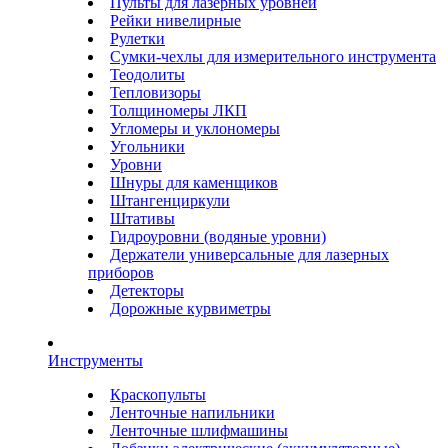
Пульты для лазерных уровней
Рейки нивелирные
Рулетки
Сумки-чехлы для измерительного инструмента
Теодолиты
Тепловизоры
Толщиномеры ЛКП
Угломеры и уклономеры
Угольники
Уровни
Шнуры для каменщиков
Штангенциркули
Штативы
Гидроуровни (водяные уровни)
Держатели универсальные для лазерных
приборов
Детекторы
Дорожные курвиметры
Инструменты
Краскопульты
Ленточные напильники
Ленточные шлифмашины