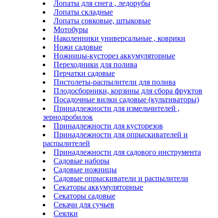
Лопаты для снега , ледорубы
Лопаты складные
Лопаты совковые, штыковые
Мотобуры
Наколенники универсальные , коврики
Ножи садовые
Ножницы-кусторез аккумуляторные
Переходники для полива
Перчатки садовые
Пистолеты-распылители для полива
Плодосборники, корзины для сбора фруктов
Посадочные вилки садовые (культиваторы)
Принадлежности для измельчителей ,
зернодробилок
Принадлежности для кусторезов
Принадлежности для опрыскивателей и
распылителей
Принадлежности для садового инструмента
Садовые наборы
Садовые ножницы
Садовые опрыскиватели и распылители
Секаторы аккумуляторные
Секаторы садовые
Секачи для сучьев
Сеялки