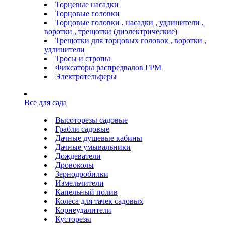
Торцевые насадки
Торцовые головки
Торцовые головки , насадки , удлинители ,
воротки , трещотки (диэлектрические)
Трещотки для торцовых головок , воротки ,
удлинители
Тросы и стропы
Фиксаторы распредвалов ГРМ
Электротельферы
Все для сада
Высоторезы садовые
Грабли садовые
Дачные душевые кабины
Дачные умывальники
Дождеватели
Дровоколы
Зернодробилки
Измельчители
Капельный полив
Колеса для тачек садовых
Корнеудалители
Кусторезы