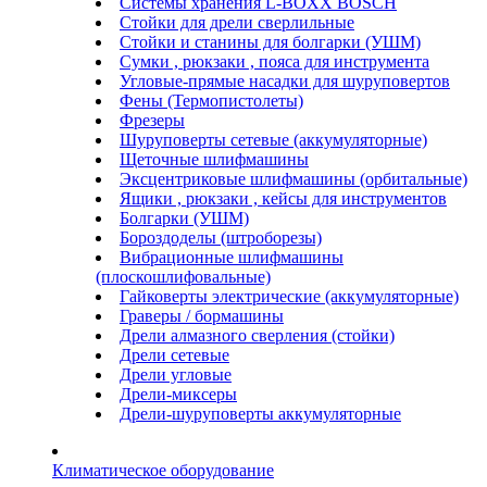
Системы хранения L-BOXX BOSCH
Стойки для дрели сверлильные
Стойки и станины для болгарки (УШМ)
Сумки , рюкзаки , пояса для инструмента
Угловые-прямые насадки для шуруповертов
Фены (Термопистолеты)
Фрезеры
Шуруповерты сетевые (аккумуляторные)
Щеточные шлифмашины
Эксцентриковые шлифмашины (орбитальные)
Ящики , рюкзаки , кейсы для инструментов
Болгарки (УШМ)
Бороздоделы (штроборезы)
Вибрационные шлифмашины
(плоскошлифовальные)
Гайковерты электрические (аккумуляторные)
Граверы / бормашины
Дрели алмазного сверления (стойки)
Дрели сетевые
Дрели угловые
Дрели-миксеры
Дрели-шуруповерты аккумуляторные
Климатическое оборудование