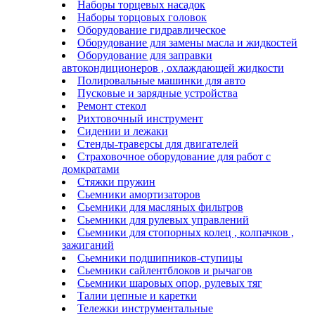
Наборы торцевых насадок
Наборы торцовых головок
Оборудование гидравлическое
Оборудование для замены масла и жидкостей
Оборудование для заправки
автокондиционеров , охлаждающей жидкости
Полировальные машинки для авто
Пусковые и зарядные устройства
Ремонт стекол
Рихтовочный инструмент
Сидении и лежаки
Стенды-траверсы для двигателей
Страховочное оборудование для работ с
домкратами
Стяжки пружин
Сьемники амортизаторов
Сьемники для масляных фильтров
Сьемники для рулевых управлений
Сьемники для стопорных колец , колпачков ,
зажиганий
Сьемники подшипников-ступицы
Сьемники сайлентблоков и рычагов
Сьемники шаровых опор, рулевых тяг
Талии цепные и каретки
Тележки инструментальные