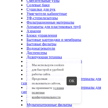
Смесительные узлы
Солевые баки
Сушилки для рук
Умягчители кабинетные
УФ-стерилизаторы
Фильтрационные материалы
Аппараты для пластиковых труб
Аэрация
Блоки управления
Бытовые картриджи и мембраны
Бытовые фильтры
Водонагреватели
Диспенсеры
Дозирующая техника
Зачистные инструменты для труб
Мы используем cookies
Коллекторные группы
для быстрой и удобной
Колонки газовые
Коммерческие осмосы
работы сайта.
Комплектующие и расходные материалы для
Продолжая
ОК
газовых котлов
пользоваться сайтом,
Комплектующие и расходные материалы для
вы принимаете
условия
сантехники
политики
Корпуса фильтров
конфиденциальности
.
Котлы отопительные
Мультипатронные фильтры