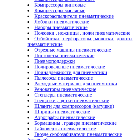
Компрессоры винтовые
Компрессоры масляные
Краскораспылители пневматические
Лобзики пневматические
Наборы пневматические
Ножовки , ножницы , ножи пневматические
Отбойники , перфораторы , молотки , долоты
пневматические
Отрезные машины пневматические
Пистолеты пневматические
Пневмоподдержки
Полировальные пневматические
Принадлежности для пневматики
Пылесосы пневматические
Расходные материалы для пневматики
Реноваторы пневматические
Степлеры пневматические
Трещотки , щетки пневматические
Шланги для компрессоров (катушки)
Шприцы пневматические
Аэрографы пневматические
Бормашины , гравера пневматические
Гайковерты пневматические
Гвозде-скобозабиватели пневматические
(газовые)