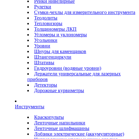
Рейки нивелирные
Рулетки
Сумки-чехлы для измерительного инструмента
Теодолиты
Тепловизоры
Толщиномеры ЛКП
Угломеры и уклономеры
Угольники
Уровни
Шнуры для каменщиков
Штангенциркули
Штативы
Гидроуровни (водяные уровни)
Держатели универсальные для лазерных
приборов
Детекторы
Дорожные курвиметры
Инструменты
Краскопульты
Ленточные напильники
Ленточные шлифмашины
Лобзики электрические (аккумуляторные)