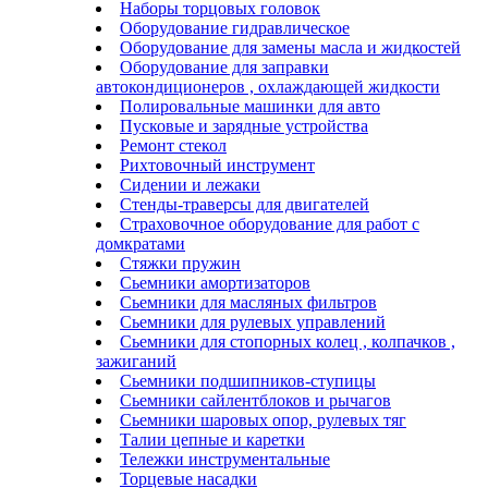
Наборы торцовых головок
Оборудование гидравлическое
Оборудование для замены масла и жидкостей
Оборудование для заправки
автокондиционеров , охлаждающей жидкости
Полировальные машинки для авто
Пусковые и зарядные устройства
Ремонт стекол
Рихтовочный инструмент
Сидении и лежаки
Стенды-траверсы для двигателей
Страховочное оборудование для работ с
домкратами
Стяжки пружин
Сьемники амортизаторов
Сьемники для масляных фильтров
Сьемники для рулевых управлений
Сьемники для стопорных колец , колпачков ,
зажиганий
Сьемники подшипников-ступицы
Сьемники сайлентблоков и рычагов
Сьемники шаровых опор, рулевых тяг
Талии цепные и каретки
Тележки инструментальные
Торцевые насадки