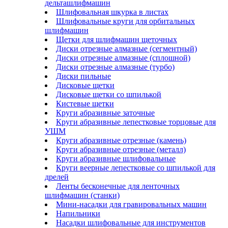
дельташлифмашин
Шлифовальная шкурка в листах
Шлифовальные круги для орбитальных
шлифмашин
Щетки для шлифмашин щеточных
Диски отрезные алмазные (сегментный)
Диски отрезные алмазные (сплошной)
Диски отрезные алмазные (турбо)
Диски пильные
Дисковые щетки
Дисковые щетки со шпилькой
Кистевые щетки
Круги абразивные заточные
Круги абразивные лепестковые торцовые для
УШМ
Круги абразивные отрезные (камень)
Круги абразивные отрезные (металл)
Круги абразивные шлифовальные
Круги веерные лепестковые со шпилькой для
дрелей
Ленты бесконечные для ленточных
шлифмашин (станки)
Мини-насадки для гравировальных машин
Напильники
Насадки шлифовальные для инструментов