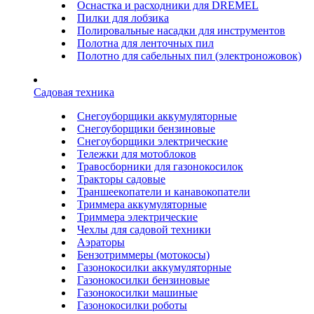
Оснастка и расходники для DREMEL
Пилки для лобзика
Полировальные насадки для инструментов
Полотна для ленточных пил
Полотно для сабельных пил (электроножовок)
Садовая техника
Снегоуборщики аккумуляторные
Снегоуборщики бензиновые
Снегоуборщики электрические
Тележки для мотоблоков
Травосборники для газонокосилок
Тракторы садовые
Траншеекопатели и канавокопатели
Триммера аккумуляторные
Триммера электрические
Чехлы для садовой техники
Аэраторы
Бензотриммеры (мотокосы)
Газонокосилки аккумуляторные
Газонокосилки бензиновые
Газонокосилки машиные
Газонокосилки роботы