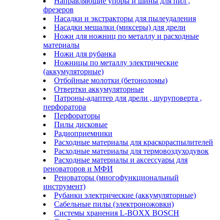
Направляющие упоры и шины для пил ,
фрезеров
Насадки и экстракторы для пылеудаления
Насадки мешалки (миксеры) для дрели
Ножи для ножниц по металлу и расходные
материалы
Ножи для рубанка
Ножницы по металлу электрические
(аккумуляторные)
Отбойные молотки (бетоноломы)
Отвертки аккумуляторные
Патроны-адаптер для дрели , шуруповерта ,
перфоратора
Перфораторы
Пилы дисковые
Радиоприемники
Расходные материалы для краскораспылителей
Расходные материалы для термовоздуходувок
Расходные материалы и аксессуары для
реноваторов и МФИ
Реноваторы (многофункциональный
инструмент)
Рубанки электрические (аккумуляторные)
Сабельные пилы (электроножовки)
Системы хранения L-BOXX BOSCH