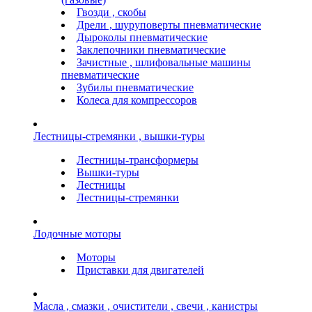
Гвозди , скобы
Дрели , шуруповерты пневматические
Дыроколы пневматические
Заклепочники пневматические
Зачистные , шлифовальные машины
пневматические
Зубилы пневматические
Колеса для компрессоров
Лестницы-стремянки , вышки-туры
Лестницы-трансформеры
Вышки-туры
Лестницы
Лестницы-стремянки
Лодочные моторы
Моторы
Приставки для двигателей
Масла , смазки , очистители , свечи , канистры