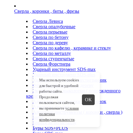
Сверла , коронки , биты , фрезы
Сверла Левиса
Сверла опалубочные
Сверла перьевые
Сверла по бетону
Сверла по дереву
Сверла по кафелю , керамике и стеклу
Сверла по металлу
Сверла ступенчатые
Сверла Форстнера
Ударный инструмент SDS-max
Ударный инструмент SDS-plus
Ударный инструмент шестигранник
Мы используем cookies
Фрезы профильные по дереву
для быстрой и удобной
Экстракторы , выколотки ( поврежденного
работы сайта.
крепежа )
Продолжая
ОК
Адаптеры , хвостовики для коронок
пользоваться сайтом,
Адаптеры для бит
вы принимаете
условия
Алмазные инструменты ( коронки , сверла )
политики
Биты
конфиденциальности
.
Борфрезы по металлу
Буры SDS+PLUS