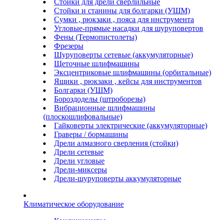
Стойки для дрели сверлильные
Стойки и станины для болгарки (УШМ)
Сумки , рюкзаки , пояса для инструмента
Угловые-прямые насадки для шуруповертов
Фены (Термопистолеты)
Фрезеры
Шуруповерты сетевые (аккумуляторные)
Щеточные шлифмашины
Эксцентриковые шлифмашины (орбитальные)
Ящики , рюкзаки , кейсы для инструментов
Болгарки (УШМ)
Бороздоделы (штроборезы)
Вибрационные шлифмашины
(плоскошлифовальные)
Гайковерты электрические (аккумуляторные)
Граверы / бормашины
Дрели алмазного сверления (стойки)
Дрели сетевые
Дрели угловые
Дрели-миксеры
Дрели-шуруповерты аккумуляторные
Климатическое оборудование