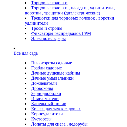
Торцовые головки
Торцовые головки , насадки , удлинители ,
воротки , трещотки (диэлектрические)
Трещотки для торцовых головок , воротки ,
удлинители
Тросы и стропы
Фиксаторы распредвалов ГРМ
Электротельферы
Все для сада
Высоторезы садовые
Грабли садовые
Дачные душевые кабины
Дачные умывальники
Дождеватели
Дровоколы
Зернодробилки
Измельчители
Капельный полив
Колеса для тачек садовых
Корнеудалители
Кусторезы
Лопаты для снега , ледорубы