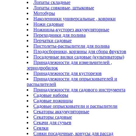
Лопаты складные
Лопаты совковые, штыковые
Мотобуры
Наколенники универсальные , коврики
Ножи садовые
Ножницы-кусторез аккумуляторные
Переходники для полива
Перчатки садовые
Пистолеты-распылители для полива
Плодосборники, корзины для сбора фруктов
Посадочные вилки садовые (культиваторы)
Принадлежности для измельчителей ,
зернодробилок
Принадлежности для кусторезов
Принадлежности для опрыскивателей и
распылителей
Принадлежности для садового инструмента
Садовые наборы
Садовые ножницы
Садовые опрыскиватели и распылители
Секаторы аккумуляторные
Секаторы садовые
Секачи для сучьев
Сеялки
Совки посадочные, конусы для рассад