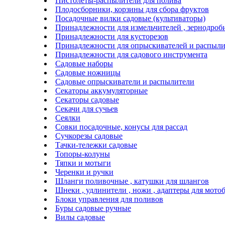
Пистолеты-распылители для полива
Плодосборники, корзины для сбора фруктов
Посадочные вилки садовые (культиваторы)
Принадлежности для измельчителей , зернодроб
Принадлежности для кусторезов
Принадлежности для опрыскивателей и распыли
Принадлежности для садового инструмента
Садовые наборы
Садовые ножницы
Садовые опрыскиватели и распылители
Секаторы аккумуляторные
Секаторы садовые
Секачи для сучьев
Сеялки
Совки посадочные, конусы для рассад
Сучкорезы садовые
Тачки-тележки садовые
Топоры-колуны
Тяпки и мотыги
Черенки и ручки
Шланги поливочные , катушки для шлангов
Шнеки , удлинители , ножи , адаптеры для мото
Блоки управления для поливов
Буры садовые ручные
Вилы садовые