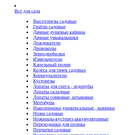
Все для сада
Высоторезы садовые
Грабли садовые
Дачные душевые кабины
Дачные умывальники
Дождеватели
Дровоколы
Зернодробилки
Измельчители
Капельный полив
Колеса для тачек садовых
Корнеудалители
Кусторезы
Лопаты для снега , ледорубы
Лопаты складные
Лопаты совковые, штыковые
Мотобуры
Наколенники универсальные , коврики
Ножи садовые
Ножницы-кусторез аккумуляторные
Переходники для полива
Перчатки садовые