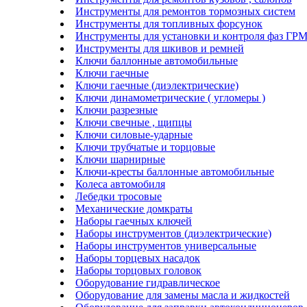
Инструменты для ремонтов тормозных систем
Инструменты для топливных форсунок
Инструменты для установки и контроля фаз ГР
Инструменты для шкивов и ремней
Ключи баллонные автомобильные
Ключи гаечные
Ключи гаечные (диэлектрические)
Ключи динамометрические ( угломеры )
Ключи разрезные
Ключи свечные , щипцы
Ключи силовые-ударные
Ключи трубчатые и торцовые
Ключи шарнирные
Ключи-кресты баллонные автомобильные
Колеса автомобиля
Лебедки тросовые
Механические домкраты
Наборы гаечных ключей
Наборы инструментов (диэлектрические)
Наборы инструментов универсальные
Наборы торцевых насадок
Наборы торцовых головок
Оборудование гидравлическое
Оборудование для замены масла и жидкостей