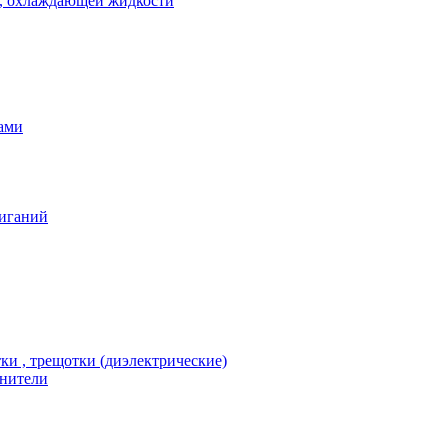
 , охлаждающей жидкости
тами
жиганий
тки , трещотки (диэлектрические)
инители