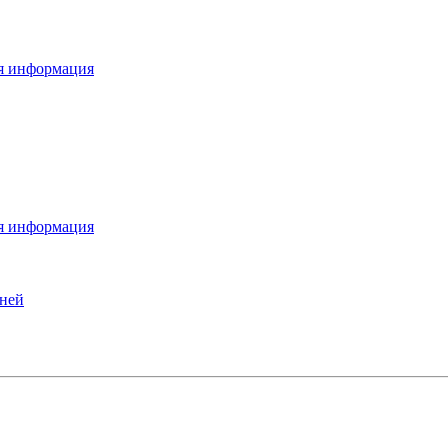
я информация
я информация
вней