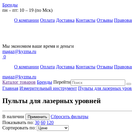
Бренды
пн – пт: 10 – 19 (по Мск)
О компании
Оплата
Доставка
Контакты
Отзывы
Правова
Мы экономим ваше время и деньги
magaz@kyzma.ru
0
О компании
Оплата
Доставка
Контакты
Отзывы
Правова
magaz@kyzma.ru
Каталог товаров
Бренды
Перейти
Главная
Измерительный инструмент
Пульты для лазерных уро
Пульты для лазерных уровней
В наличии
Сбросить фильтры
Применить
Показывать по:
30
60
120
Сортировать по: