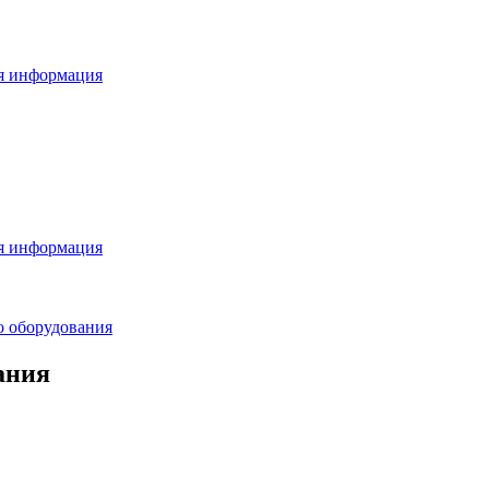
я информация
я информация
о оборудования
ания