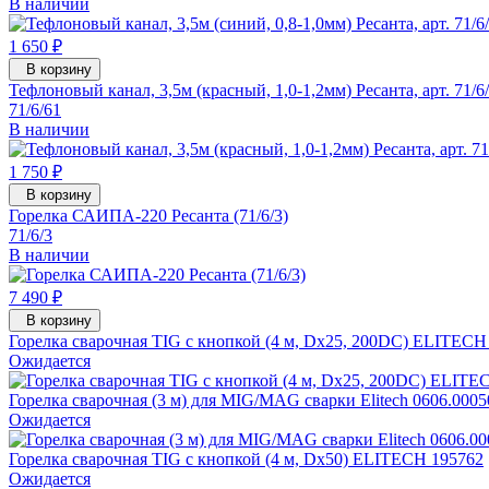
В наличии
1 650 ₽
В корзину
Тефлоновый канал, 3,5м (красный, 1,0-1,2мм) Ресанта, арт. 71/6
71/6/61
В наличии
1 750 ₽
В корзину
Горелка САИПА-220 Ресанта (71/6/3)
71/6/3
В наличии
7 490 ₽
В корзину
Горелка сварочная TIG с кнопкой (4 м, Dх25, 200DC) ELITECH
Ожидается
Горелка сварочная (3 м) для MIG/MAG сварки Elitech 0606.00050
Ожидается
Горелка сварочная TIG с кнопкой (4 м, Dх50) ELITECH 195762
Ожидается