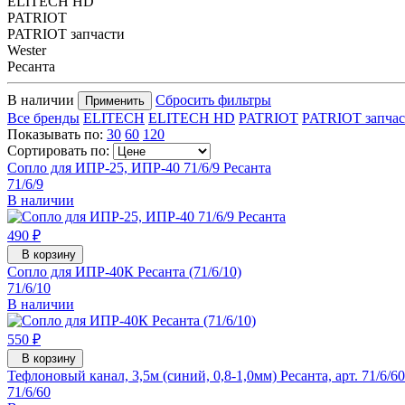
ELITECH HD
PATRIOT
PATRIOT запчасти
Wester
Ресанта
В наличии
Сбросить фильтры
Применить
Все бренды
ELITECH
ELITECH HD
PATRIOT
PATRIOT запчас
Показывать по:
30
60
120
Сортировать по:
Сопло для ИПР-25, ИПР-40 71/6/9 Ресанта
71/6/9
В наличии
490 ₽
В корзину
Сопло для ИПР-40К Ресанта (71/6/10)
71/6/10
В наличии
550 ₽
В корзину
Тефлоновый канал, 3,5м (синий, 0,8-1,0мм) Ресанта, арт. 71/6/60
71/6/60