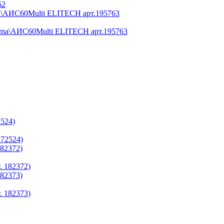
\АИС60Multi ELITECH арт.195763
2524)
182372)
182373)