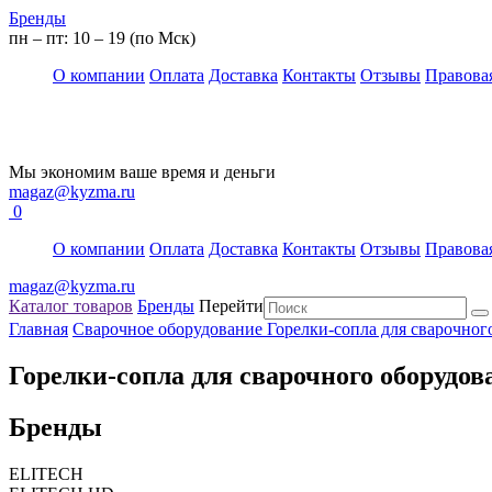
Бренды
пн – пт: 10 – 19 (по Мск)
О компании
Оплата
Доставка
Контакты
Отзывы
Правова
Мы экономим ваше время и деньги
magaz@kyzma.ru
0
О компании
Оплата
Доставка
Контакты
Отзывы
Правова
magaz@kyzma.ru
Каталог товаров
Бренды
Перейти
Главная
Сварочное оборудование
Горелки-сопла для сварочног
Горелки-сопла для сварочного оборудов
Бренды
ELITECH