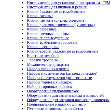
Инструменты для установки и контроля фаз ГР
Инструменты для шкивов и ремней
Ключи баллонные автомобильные
Ключи гаечные
Ключи гаечные (диэлектрические)
Ключи динамометрические ( угломеры )
Ключи разрезные
Ключи свечные , щипцы
Ключи силовые-ударные
Ключи трубчатые и торцовые
Ключи шарнирные
Ключи-кресты баллонные автомобильные
Колеса автомобиля
Лебедки тросовые
Механические домкраты
Наборы гаечных ключей
Наборы инструментов (диэлектрические)
Наборы инструментов универсальные
Наборы торцевых насадок
Наборы торцовых головок
Оборудование гидравлическое
Оборудование для замены масла и жидкостей
Оборудование для заправки автокондиционеров
Полировальные машинки для авто
Пусковые и зарядные устройства