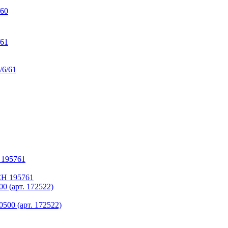
/61
 195761
0 (арт. 172522)