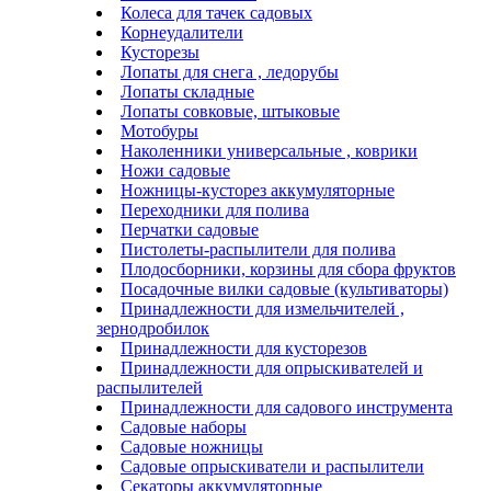
Колеса для тачек садовых
Корнеудалители
Кусторезы
Лопаты для снега , ледорубы
Лопаты складные
Лопаты совковые, штыковые
Мотобуры
Наколенники универсальные , коврики
Ножи садовые
Ножницы-кусторез аккумуляторные
Переходники для полива
Перчатки садовые
Пистолеты-распылители для полива
Плодосборники, корзины для сбора фруктов
Посадочные вилки садовые (культиваторы)
Принадлежности для измельчителей ,
зернодробилок
Принадлежности для кусторезов
Принадлежности для опрыскивателей и
распылителей
Принадлежности для садового инструмента
Садовые наборы
Садовые ножницы
Садовые опрыскиватели и распылители
Секаторы аккумуляторные