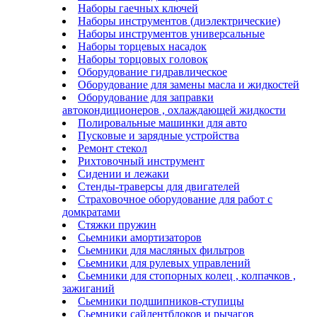
Наборы гаечных ключей
Наборы инструментов (диэлектрические)
Наборы инструментов универсальные
Наборы торцевых насадок
Наборы торцовых головок
Оборудование гидравлическое
Оборудование для замены масла и жидкостей
Оборудование для заправки
автокондиционеров , охлаждающей жидкости
Полировальные машинки для авто
Пусковые и зарядные устройства
Ремонт стекол
Рихтовочный инструмент
Сидении и лежаки
Стенды-траверсы для двигателей
Страховочное оборудование для работ с
домкратами
Стяжки пружин
Сьемники амортизаторов
Сьемники для масляных фильтров
Сьемники для рулевых управлений
Сьемники для стопорных колец , колпачков ,
зажиганий
Сьемники подшипников-ступицы
Сьемники сайлентблоков и рычагов