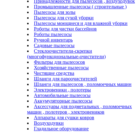
Принадлежности для пылесосов , воздуходувок
Промышленные пылесосы ( строительные )
Пылесосы для золы
Пылесосы для сухой уборки
Пылесосы моющиеся и для влажной уборки
Роботы для чистки бассейнов
Роботы пылесосы
Ручной инвентарь
Садовые пылесосы
Стеклоочистители-скрепки
(многофункциональные-очистители)
Фильтры для пылесосов
Хозяйственные пылесосы
Чистящие средства
Шланги для пароочистителей
Шланги для пылесосов , поломоечных машин
Электровеники , полотеры
Автомобильные пылесосы
Аккумуляторные пылесосы
Аксессуары для подметальных , поломоечных
машин , полотеров , электровеников
Аппараты для сушки ковров
Воздуходувки
Гладильное оборудование