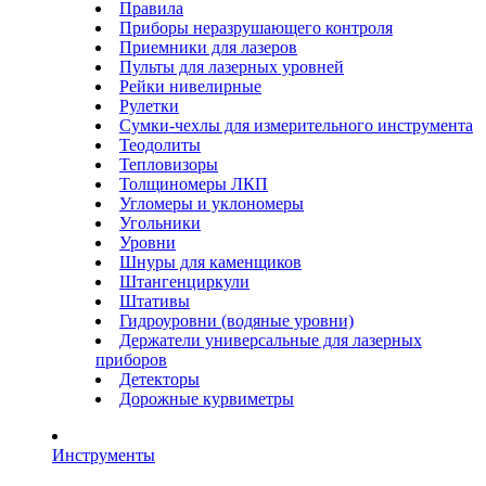
Правила
Приборы неразрушающего контроля
Приемники для лазеров
Пульты для лазерных уровней
Рейки нивелирные
Рулетки
Сумки-чехлы для измерительного инструмента
Теодолиты
Тепловизоры
Толщиномеры ЛКП
Угломеры и уклономеры
Угольники
Уровни
Шнуры для каменщиков
Штангенциркули
Штативы
Гидроуровни (водяные уровни)
Держатели универсальные для лазерных
приборов
Детекторы
Дорожные курвиметры
Инструменты