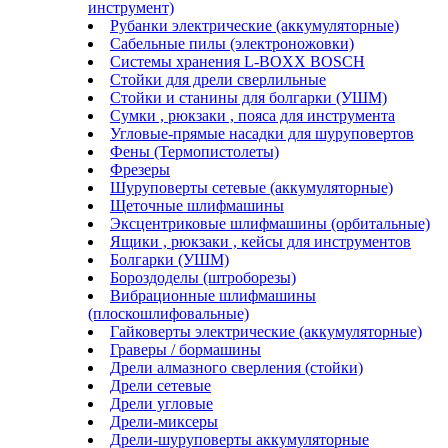
инструмент)
Рубанки электрические (аккумуляторные)
Сабельные пилы (электроножовки)
Системы хранения L-BOXX BOSCH
Стойки для дрели сверлильные
Стойки и станины для болгарки (УШМ)
Сумки , рюкзаки , пояса для инструмента
Угловые-прямые насадки для шуруповертов
Фены (Термопистолеты)
Фрезеры
Шуруповерты сетевые (аккумуляторные)
Щеточные шлифмашины
Эксцентриковые шлифмашины (орбитальные)
Ящики , рюкзаки , кейсы для инструментов
Болгарки (УШМ)
Бороздоделы (штроборезы)
Вибрационные шлифмашины
(плоскошлифовальные)
Гайковерты электрические (аккумуляторные)
Граверы / бормашины
Дрели алмазного сверления (стойки)
Дрели сетевые
Дрели угловые
Дрели-миксеры
Дрели-шуруповерты аккумуляторные