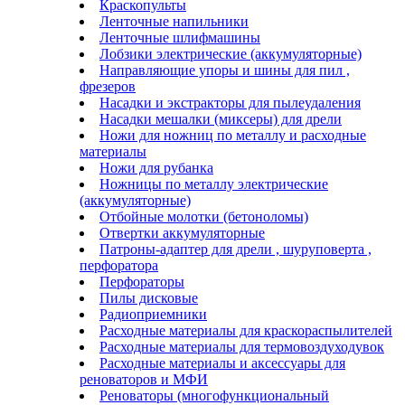
Краскопульты
Ленточные напильники
Ленточные шлифмашины
Лобзики электрические (аккумуляторные)
Направляющие упоры и шины для пил ,
фрезеров
Насадки и экстракторы для пылеудаления
Насадки мешалки (миксеры) для дрели
Ножи для ножниц по металлу и расходные
материалы
Ножи для рубанка
Ножницы по металлу электрические
(аккумуляторные)
Отбойные молотки (бетоноломы)
Отвертки аккумуляторные
Патроны-адаптер для дрели , шуруповерта ,
перфоратора
Перфораторы
Пилы дисковые
Радиоприемники
Расходные материалы для краскораспылителей
Расходные материалы для термовоздуходувок
Расходные материалы и аксессуары для
реноваторов и МФИ
Реноваторы (многофункциональный