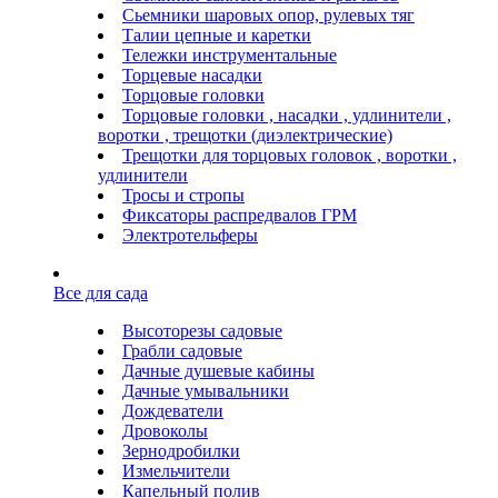
Сьемники шаровых опор, рулевых тяг
Талии цепные и каретки
Тележки инструментальные
Торцевые насадки
Торцовые головки
Торцовые головки , насадки , удлинители ,
воротки , трещотки (диэлектрические)
Трещотки для торцовых головок , воротки ,
удлинители
Тросы и стропы
Фиксаторы распредвалов ГРМ
Электротельферы
Все для сада
Высоторезы садовые
Грабли садовые
Дачные душевые кабины
Дачные умывальники
Дождеватели
Дровоколы
Зернодробилки
Измельчители
Капельный полив