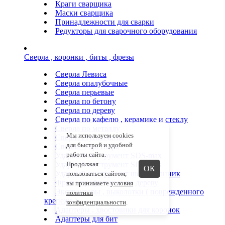
Краги сварщика
Маски сварщика
Принадлежности для сварки
Редукторы для сварочного оборудования
Сверла , коронки , биты , фрезы
Сверла Левиса
Сверла опалубочные
Сверла перьевые
Сверла по бетону
Сверла по дереву
Сверла по кафелю , керамике и стеклу
Сверла по металлу
Мы используем cookies
Сверла ступенчатые
для быстрой и удобной
Сверла Форстнера
работы сайта.
Ударный инструмент SDS-max
Ударный инструмент SDS-plus
Продолжая
ОК
Ударный инструмент шестигранник
пользоваться сайтом,
Фрезы профильные по дереву
вы принимаете
условия
Экстракторы , выколотки ( поврежденного
политики
крепежа )
конфиденциальности
.
Адаптеры , хвостовики для коронок
Адаптеры для бит