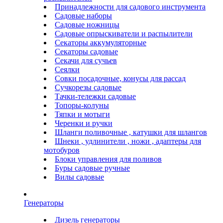
Принадлежности для садового инструмента
Садовые наборы
Садовые ножницы
Садовые опрыскиватели и распылители
Секаторы аккумуляторные
Секаторы садовые
Секачи для сучьев
Сеялки
Совки посадочные, конусы для рассад
Сучкорезы садовые
Тачки-тележки садовые
Топоры-колуны
Тяпки и мотыги
Черенки и ручки
Шланги поливочные , катушки для шлангов
Шнеки , удлинители , ножи , адаптеры для
мотобуров
Блоки управления для поливов
Буры садовые ручные
Вилы садовые
Генераторы
Дизель генераторы