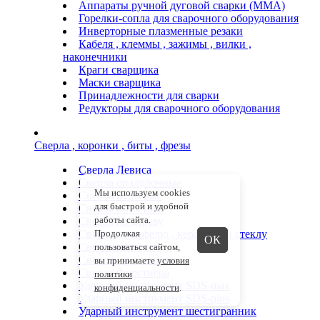
Аппараты ручной дуговой сварки (ММА)
Горелки-сопла для сварочного оборудования
Инверторные плазменные резаки
Кабеля , клеммы , зажимы , вилки ,
наконечники
Краги сварщика
Маски сварщика
Принадлежности для сварки
Редукторы для сварочного оборудования
Сверла , коронки , биты , фрезы
Сверла Левиса
Сверла опалубочные
Мы используем cookies
Сверла перьевые
для быстрой и удобной
Сверла по бетону
работы сайта.
Сверла по дереву
Сверла по кафелю , керамике и стеклу
Продолжая
ОК
Сверла по металлу
пользоваться сайтом,
Сверла ступенчатые
вы принимаете
условия
Сверла Форстнера
политики
Ударный инструмент SDS-max
конфиденциальности
.
Ударный инструмент SDS-plus
Ударный инструмент шестигранник