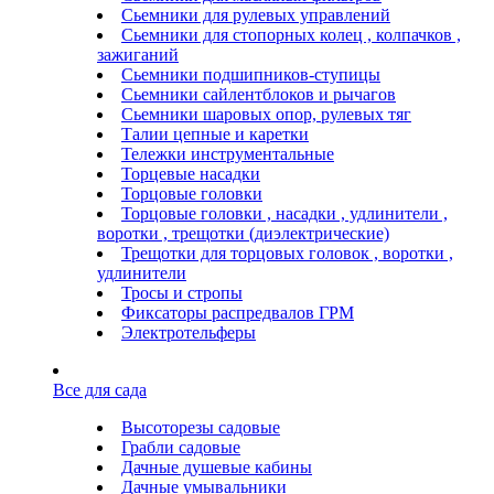
Сьемники для рулевых управлений
Сьемники для стопорных колец , колпачков ,
зажиганий
Сьемники подшипников-ступицы
Сьемники сайлентблоков и рычагов
Сьемники шаровых опор, рулевых тяг
Талии цепные и каретки
Тележки инструментальные
Торцевые насадки
Торцовые головки
Торцовые головки , насадки , удлинители ,
воротки , трещотки (диэлектрические)
Трещотки для торцовых головок , воротки ,
удлинители
Тросы и стропы
Фиксаторы распредвалов ГРМ
Электротельферы
Все для сада
Высоторезы садовые
Грабли садовые
Дачные душевые кабины
Дачные умывальники