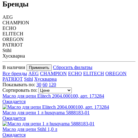
Бренды
AEG
CHAMPION
ECHO
ELITECH
OREGON
PATRIOT
Stihl
Хускварна
В наличии
Сбросить фильтры
Применить
Все бренды
AEG
CHAMPION
ECHO
ELITECH
OREGON
PATRIOT
Stihl
Хускварна
Показывать по:
30
60
120
Сортировать по:
Масло для цепи Elitech 2004.000100, арт. 173284
Ожидается
Масло для цепи 1 л husqvarna 5888183-01
Ожидается
Масло для цепи Stihl 1,0 л
Ожидается