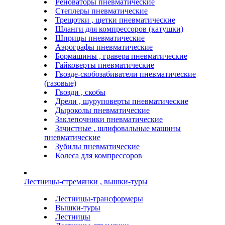
Реноваторы пневматические
Степлеры пневматические
Трещотки , щетки пневматические
Шланги для компрессоров (катушки)
Шприцы пневматические
Аэрографы пневматические
Бормашины , гравера пневматические
Гайковерты пневматические
Гвозде-скобозабиватели пневматические
(газовые)
Гвозди , скобы
Дрели , шуруповерты пневматические
Дыроколы пневматические
Заклепочники пневматические
Зачистные , шлифовальные машины
пневматические
Зубилы пневматические
Колеса для компрессоров
Лестницы-стремянки , вышки-туры
Лестницы-трансформеры
Вышки-туры
Лестницы