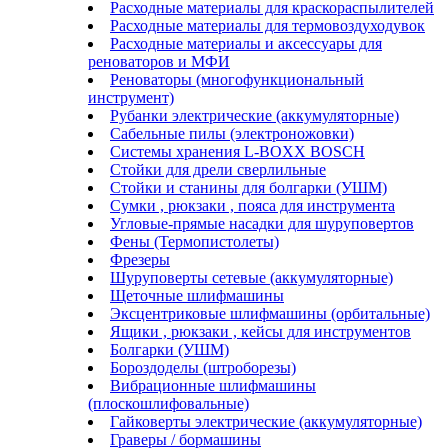
Расходные материалы для краскораспылителей
Расходные материалы для термовоздуходувок
Расходные материалы и аксессуары для
реноваторов и МФИ
Реноваторы (многофункциональный
инструмент)
Рубанки электрические (аккумуляторные)
Сабельные пилы (электроножовки)
Системы хранения L-BOXX BOSCH
Стойки для дрели сверлильные
Стойки и станины для болгарки (УШМ)
Сумки , рюкзаки , пояса для инструмента
Угловые-прямые насадки для шуруповертов
Фены (Термопистолеты)
Фрезеры
Шуруповерты сетевые (аккумуляторные)
Щеточные шлифмашины
Эксцентриковые шлифмашины (орбитальные)
Ящики , рюкзаки , кейсы для инструментов
Болгарки (УШМ)
Бороздоделы (штроборезы)
Вибрационные шлифмашины
(плоскошлифовальные)
Гайковерты электрические (аккумуляторные)
Граверы / бормашины