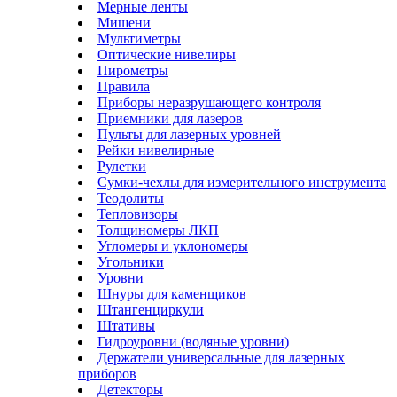
Мерные ленты
Мишени
Мультиметры
Оптические нивелиры
Пирометры
Правила
Приборы неразрушающего контроля
Приемники для лазеров
Пульты для лазерных уровней
Рейки нивелирные
Рулетки
Сумки-чехлы для измерительного инструмента
Теодолиты
Тепловизоры
Толщиномеры ЛКП
Угломеры и уклономеры
Угольники
Уровни
Шнуры для каменщиков
Штангенциркули
Штативы
Гидроуровни (водяные уровни)
Держатели универсальные для лазерных
приборов
Детекторы