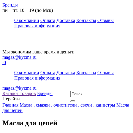
Бренды
пн – пт: 10 – 19 (по Мск)
О компании
Оплата
Доставка
Контакты
Отзывы
Правовая информация
Мы экономим ваше время и деньги
magaz@kyzma.ru
0
О компании
Оплата
Доставка
Контакты
Отзывы
Правовая информация
magaz@kyzma.ru
Каталог товаров
Бренды
Перейти
Главная
Масла , смазки , очистители , свечи , канистры
Масла
для цепей
Масла для цепей