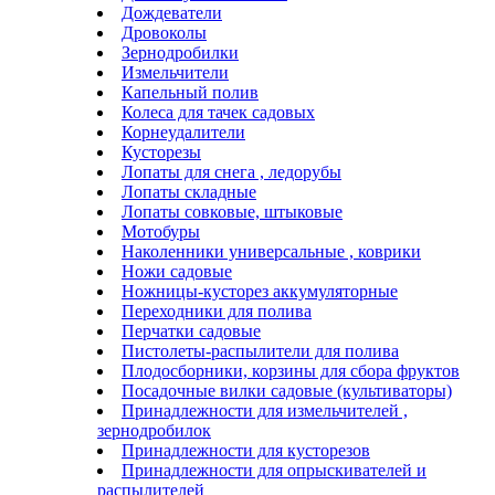
Дождеватели
Дровоколы
Зернодробилки
Измельчители
Капельный полив
Колеса для тачек садовых
Корнеудалители
Кусторезы
Лопаты для снега , ледорубы
Лопаты складные
Лопаты совковые, штыковые
Мотобуры
Наколенники универсальные , коврики
Ножи садовые
Ножницы-кусторез аккумуляторные
Переходники для полива
Перчатки садовые
Пистолеты-распылители для полива
Плодосборники, корзины для сбора фруктов
Посадочные вилки садовые (культиваторы)
Принадлежности для измельчителей ,
зернодробилок
Принадлежности для кусторезов
Принадлежности для опрыскивателей и
распылителей