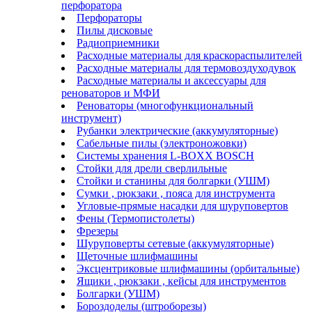
перфоратора
Перфораторы
Пилы дисковые
Радиоприемники
Расходные материалы для краскораспылителей
Расходные материалы для термовоздуходувок
Расходные материалы и аксессуары для
реноваторов и МФИ
Реноваторы (многофункциональный
инструмент)
Рубанки электрические (аккумуляторные)
Сабельные пилы (электроножовки)
Системы хранения L-BOXX BOSCH
Стойки для дрели сверлильные
Стойки и станины для болгарки (УШМ)
Сумки , рюкзаки , пояса для инструмента
Угловые-прямые насадки для шуруповертов
Фены (Термопистолеты)
Фрезеры
Шуруповерты сетевые (аккумуляторные)
Щеточные шлифмашины
Эксцентриковые шлифмашины (орбитальные)
Ящики , рюкзаки , кейсы для инструментов
Болгарки (УШМ)
Бороздоделы (штроборезы)