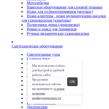
Мотолебедки
Навесное оборудование для садовой техники
Ножи для эл.бензотриммеров (мотокос)
Ножи-адаптеры , ножи мульчирующие-насадки
для газонокосилок (аэраторы)
Подрезчики дерна (дернорезки)
Ремни и пояса для триммеров
Ручные механические газонокосилки
Сантехническое оборудование
Смесительные узлы
Солевые баки
Сушилки для рук
Мы используем cookies
Умягчители кабинетные
для быстрой и удобной
УФ-стерилизаторы
работы сайта.
Фильтрационные материалы
Продолжая
Аппараты для пластиковых труб
ОК
пользоваться сайтом,
Аэрация
вы принимаете
условия
Блоки управления
политики
Бытовые картриджи и мембраны
Бытовые фильтры
конфиденциальности
.
Водонагреватели
Диспенсеры