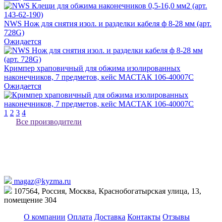
NWS Нож для снятия изол. и разделки кабеля ф 8-28 мм (арт.
728G)
Ожидается
Кримпер храповичный для обжима изолированных
наконечников, 7 предметов, кейс МАСТАК 106-40007C
Ожидается
1
2
3
4
Все производители
magaz@kyzma.ru
107564, Россия, Москва, Краснобогатырская улица, 13,
помещение 304
О компании
Оплата
Доставка
Контакты
Отзывы