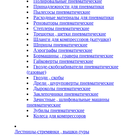
Полировальные пневматические
Принадлежности для пневматики
Пылесосы пневматические
Расходные материалы для пневматики
Реноваторы пневматические
Степлеры пневматические
Трещотки , щетки пневматические
Шланги для компрессоров (катушки)
Шприцы пневматические
Аэрографы пневматические
Бормашины , гравера пневматические
Гайковерты пневматические
Гвозде-скобозабиватели пневматические
(газовые)
Гвозди , скобы
Дрели , шуруповерты пневматические
Дыроколы пневматические
Заклепочники пневматические
Зачистные , шлифовальные машины
пневматические
Зубилы пневматические
Колеса для компрессоров
Лестницы-стремянки , вышки-туры