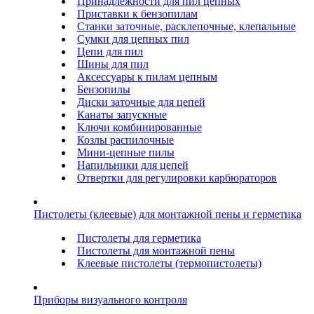
Принадлежности для пил цепных
Приставки к бензопилам
Станки заточные, расклепочные, клепальные
Сумки для цепных пил
Цепи для пил
Шины для пил
Аксессуары к пилам цепным
Бензопилы
Диски заточные для цепей
Канаты запускные
Ключи комбинированные
Козлы распилочные
Мини-цепные пилы
Напильники для цепей
Отвертки для регулировки карбюраторов
Пистолеты (клеевые) для монтажной пены и герметика
Пистолеты для герметика
Пистолеты для монтажной пены
Клеевые пистолеты (термопистолеты)
Приборы визуального контроля