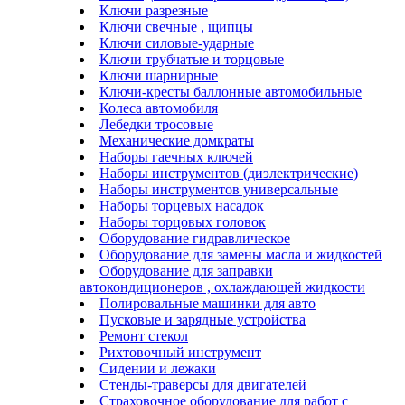
Ключи разрезные
Ключи свечные , щипцы
Ключи силовые-ударные
Ключи трубчатые и торцовые
Ключи шарнирные
Ключи-кресты баллонные автомобильные
Колеса автомобиля
Лебедки тросовые
Механические домкраты
Наборы гаечных ключей
Наборы инструментов (диэлектрические)
Наборы инструментов универсальные
Наборы торцевых насадок
Наборы торцовых головок
Оборудование гидравлическое
Оборудование для замены масла и жидкостей
Оборудование для заправки
автокондиционеров , охлаждающей жидкости
Полировальные машинки для авто
Пусковые и зарядные устройства
Ремонт стекол
Рихтовочный инструмент
Сидении и лежаки
Стенды-траверсы для двигателей
Страховочное оборудование для работ с