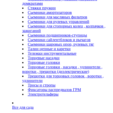
домкратами
Стяжки пружин
Сьемники амортизаторов
Сьемники для масляных фильтров
Сьемники для рулевых управлений
Сьемники для стопорных колец , колпачков ,
зажиганий
Сьемники подшипников-ступицы
Сьемники сайлентблоков и рычагов
Сьемники шаровых опор, рулевых тяг
Талии цепные и каретки
Тележки инструментальные
Торцевые насадки
Торцовые головки
Торцовые головки , насадки , удлинители ,
воротки , трещотки (диэлектрические)
Трещотки для торцовых головок , воротки ,
удлинители
Тросы и стропы
Фиксаторы распредвалов ГРМ
Электротельферы
Все для сада