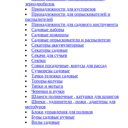
зернодробилок
Принадлежности для кусторезов
Принадлежности для опрыскивателей и
распылителей
Принадлежности для садового инструмента
Садовые наборы
Садовые ножницы
Садовые опрыскиватели и распылители
Секаторы аккумуляторные
Секаторы садовые
Секачи для сучьев
Сеялки
Совки посадочные, конусы для рассад
Сучкорезы садовые
Тачки-тележки садовые
Топоры-колуны
Тяпки и мотыги
Черенки и ручки
Шланги поливочные , катушки для шлангов
Шнеки , удлинители , ножи , адаптеры для
мотобуров
Блоки управления для поливов
Буры садовые ручные
Вилы садовые