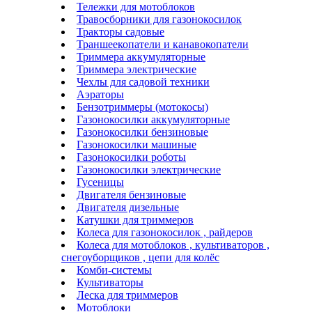
Тележки для мотоблоков
Травосборники для газонокосилок
Тракторы садовые
Траншеекопатели и канавокопатели
Триммера аккумуляторные
Триммера электрические
Чехлы для садовой техники
Аэраторы
Бензотриммеры (мотокосы)
Газонокосилки аккумуляторные
Газонокосилки бензиновые
Газонокосилки машиные
Газонокосилки роботы
Газонокосилки электрические
Гусеницы
Двигателя бензиновые
Двигателя дизельные
Катушки для триммеров
Колеса для газонокосилок , райдеров
Колеса для мотоблоков , культиваторов ,
снегоуборщиков , цепи для колёс
Комби-системы
Культиваторы
Леска для триммеров
Мотоблоки