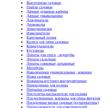
Высоторезы садовые
Грабли садовые
Дачные душевые кабины
Дачные умывальники
Дождеватели
Дровоколы
Зернодробилки
Измельчители
Капельный полив
Колеса для тачек садовых
Корнеудалители
Кусторезы
Лопаты для снега , ледорубы
Лопаты складные
Лопаты совковые, штыковые
Мотобуры
Наколенники универсальные , коврики
Ножи садовые
Ножницы-кусторез аккумуляторные
Переходники для полива
Перчатки садовые
Пистолеты-распылители для полива
Плодосборники, корзины для сбора фруктов
Посадочные вилки садовые (культиваторы)
Принадлежности для измельчителей ,