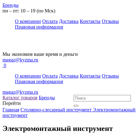
Бренды
пн – пт: 10 – 19 (по Мск)
О компании
Оплата
Доставка
Контакты
Отзывы
Правовая информация
Мы экономим ваше время и деньги
magaz@kyzma.ru
0
О компании
Оплата
Доставка
Контакты
Отзывы
Правовая информация
magaz@kyzma.ru
Каталог товаров
Бренды
Перейти
Главная
Столярно-слесарный инструмент
Электромонтажный
инструмент
Электромонтажный инструмент