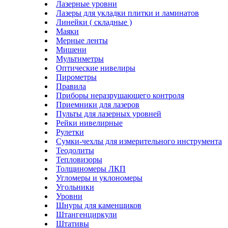
Лазерные уровни
Лазеры для укладки плитки и ламинатов
Линейки ( складные )
Маяки
Мерные ленты
Мишени
Мультиметры
Оптические нивелиры
Пирометры
Правила
Приборы неразрушающего контроля
Приемники для лазеров
Пульты для лазерных уровней
Рейки нивелирные
Рулетки
Сумки-чехлы для измерительного инструмента
Теодолиты
Тепловизоры
Толщиномеры ЛКП
Угломеры и уклономеры
Угольники
Уровни
Шнуры для каменщиков
Штангенциркули
Штативы