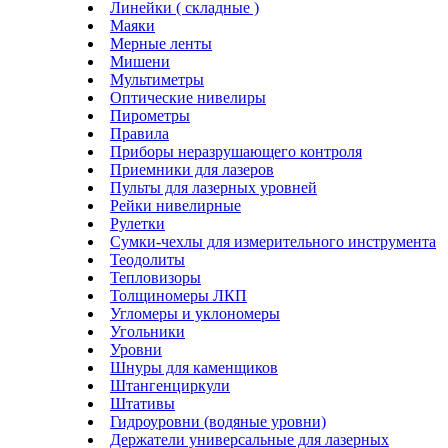
Линейки ( складные )
Маяки
Мерные ленты
Мишени
Мультиметры
Оптические нивелиры
Пирометры
Правила
Приборы неразрушающего контроля
Приемники для лазеров
Пульты для лазерных уровней
Рейки нивелирные
Рулетки
Сумки-чехлы для измерительного инструмента
Теодолиты
Тепловизоры
Толщиномеры ЛКП
Угломеры и уклономеры
Угольники
Уровни
Шнуры для каменщиков
Штангенциркули
Штативы
Гидроуровни (водяные уровни)
Держатели универсальные для лазерных