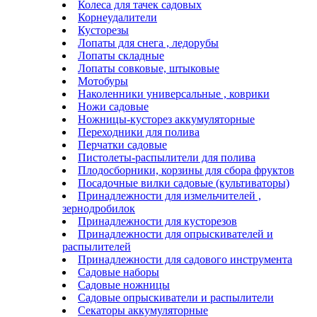
Колеса для тачек садовых
Корнеудалители
Кусторезы
Лопаты для снега , ледорубы
Лопаты складные
Лопаты совковые, штыковые
Мотобуры
Наколенники универсальные , коврики
Ножи садовые
Ножницы-кусторез аккумуляторные
Переходники для полива
Перчатки садовые
Пистолеты-распылители для полива
Плодосборники, корзины для сбора фруктов
Посадочные вилки садовые (культиваторы)
Принадлежности для измельчителей ,
зернодробилок
Принадлежности для кусторезов
Принадлежности для опрыскивателей и
распылителей
Принадлежности для садового инструмента
Садовые наборы
Садовые ножницы
Садовые опрыскиватели и распылители
Секаторы аккумуляторные