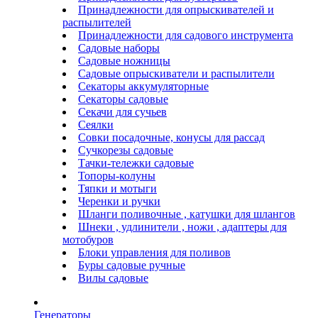
Принадлежности для опрыскивателей и
распылителей
Принадлежности для садового инструмента
Садовые наборы
Садовые ножницы
Садовые опрыскиватели и распылители
Секаторы аккумуляторные
Секаторы садовые
Секачи для сучьев
Сеялки
Совки посадочные, конусы для рассад
Сучкорезы садовые
Тачки-тележки садовые
Топоры-колуны
Тяпки и мотыги
Черенки и ручки
Шланги поливочные , катушки для шлангов
Шнеки , удлинители , ножи , адаптеры для
мотобуров
Блоки управления для поливов
Буры садовые ручные
Вилы садовые
Генераторы