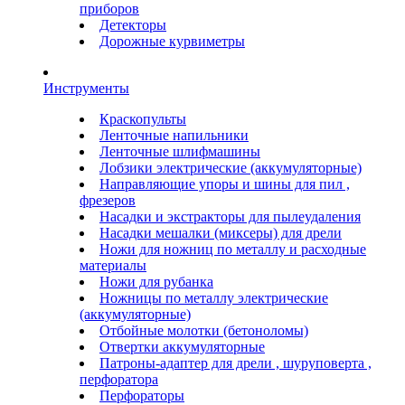
приборов
Детекторы
Дорожные курвиметры
Инструменты
Краскопульты
Ленточные напильники
Ленточные шлифмашины
Лобзики электрические (аккумуляторные)
Направляющие упоры и шины для пил ,
фрезеров
Насадки и экстракторы для пылеудаления
Насадки мешалки (миксеры) для дрели
Ножи для ножниц по металлу и расходные
материалы
Ножи для рубанка
Ножницы по металлу электрические
(аккумуляторные)
Отбойные молотки (бетоноломы)
Отвертки аккумуляторные
Патроны-адаптер для дрели , шуруповерта ,
перфоратора
Перфораторы