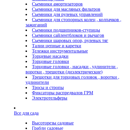
Сьемники амортизаторов
Сьемники для масляных фильтров
Сьемники для рулевых управлений
Сьемники для стопорных колец , колпачков ,
зажиганий
Сьемники подшипников-ступицы
Сьемники сайлентблоков и рычагов
Сьемники шаровых опор, рулевых тяг
Талии цепные и каретки
Тележки инструментальные
Торцевые насадки
Торцовые головки
Торцовые головки , насадки , удлинители ,
воротки , трещотки (диэлектрические)
Трещотки для торцовых головок , воротки ,
удлинители
Тросы и стропы
Фиксаторы распредвалов ГРМ
Электротельферы
Все для сада
Высоторезы садовые
Грабли садовые