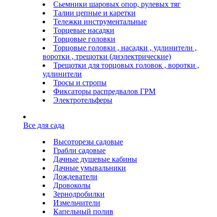
Сьемники шаровых опор, рулевых тяг
Талии цепные и каретки
Тележки инструментальные
Торцевые насадки
Торцовые головки
Торцовые головки , насадки , удлинители ,
воротки , трещотки (диэлектрические)
Трещотки для торцовых головок , воротки ,
удлинители
Тросы и стропы
Фиксаторы распредвалов ГРМ
Электротельферы
Все для сада
Высоторезы садовые
Грабли садовые
Дачные душевые кабины
Дачные умывальники
Дождеватели
Дровоколы
Зернодробилки
Измельчители
Капельный полив