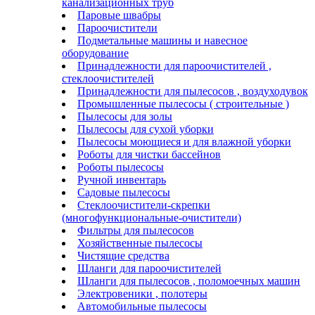
канализационных труб
Паровые швабры
Пароочистители
Подметальные машины и навесное
оборудование
Принадлежности для пароочистителей ,
стеклоочистителей
Принадлежности для пылесосов , воздуходувок
Промышленные пылесосы ( строительные )
Пылесосы для золы
Пылесосы для сухой уборки
Пылесосы моющиеся и для влажной уборки
Роботы для чистки бассейнов
Роботы пылесосы
Ручной инвентарь
Садовые пылесосы
Стеклоочистители-скрепки
(многофункциональные-очистители)
Фильтры для пылесосов
Хозяйственные пылесосы
Чистящие средства
Шланги для пароочистителей
Шланги для пылесосов , поломоечных машин
Электровеники , полотеры
Автомобильные пылесосы