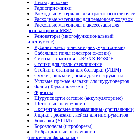
Пилы дисковые
Радиоприемники
Расходные материалы для краскораспылителей
Расходные материалы для термовоздуходувок
Расходные материалы и аксессуары для
реноваторов и МФИ
Реноваторы (многофункциональный
инструмент)
Рубанки электрические (аккумуляторные)
Сабельные пилы (электроножовки)
Системы хранения L-BOXX BOSCH
Стойки для дрели сверлильные
Стойки и станины для болгарки (УШМ)
Сумки , рюкзаки , пояса для инструмента
Угловые-прямые насадки для шуруповертов
Фены (Термопистолеты)
Фрезеры
Шуруповерты сетевые (аккумуляторные)
Щеточные шлифмашины
Эксцентриковые шлифмашины (орбитальные)
Ящики , рюкзаки , кейсы для инструментов
Болгарки (УШМ)
Бороздоделы (штроборезы)
Вибрационные шлифмашины
(плоскошлифовальные)