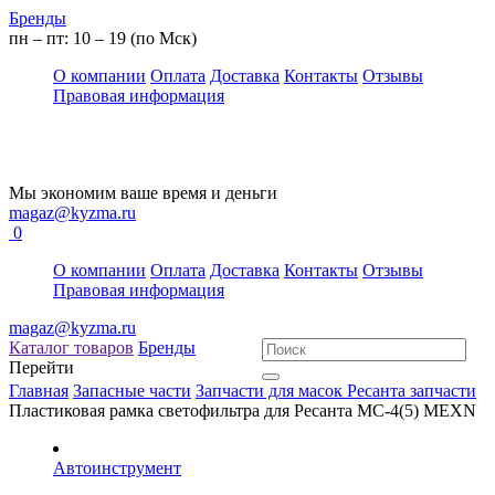
Бренды
пн – пт: 10 – 19 (по Мск)
О компании
Оплата
Доставка
Контакты
Отзывы
Правовая информация
Мы экономим ваше время и деньги
magaz@kyzma.ru
0
О компании
Оплата
Доставка
Контакты
Отзывы
Правовая информация
magaz@kyzma.ru
Каталог товаров
Бренды
Перейти
Главная
Запасные части
Запчасти для масок
Ресанта запчасти
Пластиковая рамка светофильтра для Ресанта МС-4(5) MEXN
Автоинструмент