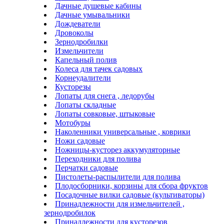
Дачные душевые кабины
Дачные умывальники
Дождеватели
Дровоколы
Зернодробилки
Измельчители
Капельный полив
Колеса для тачек садовых
Корнеудалители
Кусторезы
Лопаты для снега , ледорубы
Лопаты складные
Лопаты совковые, штыковые
Мотобуры
Наколенники универсальные , коврики
Ножи садовые
Ножницы-кусторез аккумуляторные
Переходники для полива
Перчатки садовые
Пистолеты-распылители для полива
Плодосборники, корзины для сбора фруктов
Посадочные вилки садовые (культиваторы)
Принадлежности для измельчителей ,
зернодробилок
Принадлежности для кусторезов