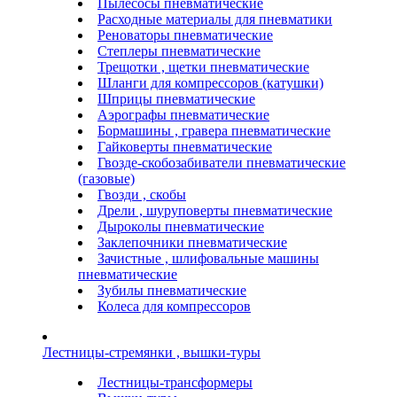
Пылесосы пневматические
Расходные материалы для пневматики
Реноваторы пневматические
Степлеры пневматические
Трещотки , щетки пневматические
Шланги для компрессоров (катушки)
Шприцы пневматические
Аэрографы пневматические
Бормашины , гравера пневматические
Гайковерты пневматические
Гвозде-скобозабиватели пневматические
(газовые)
Гвозди , скобы
Дрели , шуруповерты пневматические
Дыроколы пневматические
Заклепочники пневматические
Зачистные , шлифовальные машины
пневматические
Зубилы пневматические
Колеса для компрессоров
Лестницы-стремянки , вышки-туры
Лестницы-трансформеры