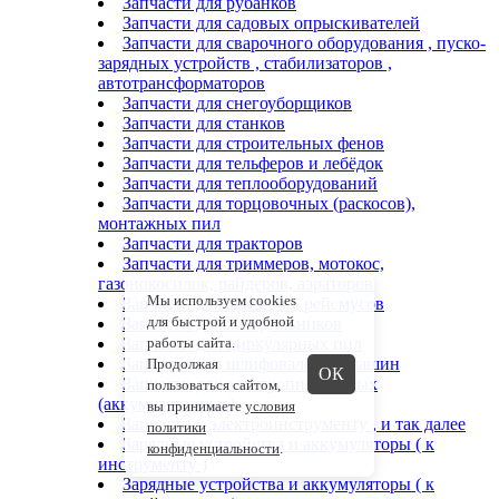
Запчасти для рубанков
Запчасти для садовых опрыскивателей
Запчасти для сварочного оборудования , пуско-
зарядных устройств , стабилизаторов ,
автотрансформаторов
Запчасти для снегоуборщиков
Запчасти для станков
Запчасти для строительных фенов
Запчасти для тельферов и лебёдок
Запчасти для теплооборудований
Запчасти для торцовочных (раскосов),
монтажных пил
Запчасти для тракторов
Запчасти для триммеров, мотокос,
газонокосилок, райдеров, аэраторов
Мы используем cookies
Запчасти для фрезеров, рейсмусов
для быстрой и удобной
Запчасти для холодильников
Запчасти для циркулярных пил
работы сайта.
Запчасти для шлифовальных машин
Продолжая
ОК
Запчасти для электропил цепных
пользоваться сайтом,
(аккумуляторные)
вы принимаете
условия
Запчасти к электроинструменту , и так далее
политики
Зарядные устройства и аккумуляторы ( к
конфиденциальности
.
инструменту )
Зарядные устройства и аккумуляторы ( к