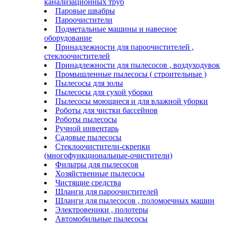
канализационных труб
Паровые швабры
Пароочистители
Подметальные машины и навесное
оборудование
Принадлежности для пароочистителей ,
стеклоочистителей
Принадлежности для пылесосов , воздуходувок
Промышленные пылесосы ( строительные )
Пылесосы для золы
Пылесосы для сухой уборки
Пылесосы моющиеся и для влажной уборки
Роботы для чистки бассейнов
Роботы пылесосы
Ручной инвентарь
Садовые пылесосы
Стеклоочистители-скрепки
(многофункциональные-очистители)
Фильтры для пылесосов
Хозяйственные пылесосы
Чистящие средства
Шланги для пароочистителей
Шланги для пылесосов , поломоечных машин
Электровеники , полотеры
Автомобильные пылесосы