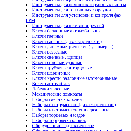
Инструменты для ремонтов тормозных систем
Инструменты для топливных форсунок
Инструменты для установки и контроля фаз
ГРМ
Инструменты для шкивов и ремней
Ключи баллонные автомобильные
Ключи гаечные
Ключи гаечные (диэлектрические)
Ключи динамометрические ( угломеры )
Ключи разрезные
Ключи свечные , щипцы
Ключи силовые-ударные
Ключи трубчатые и торцовые
Ключи шарнирные
Ключи-кресты баллонные автомобильные
Колеса автомобиля
Лебедки тросовые
Механические домкраты
Наборы гаечных ключей
Наборы инструментов (диэлектрические)
Наборы инструментов универсальные
Наборы торцевых насадок
Наборы торцовых головок
Оборудование гидравлическое
Оборудование для замены масла и жидкостей