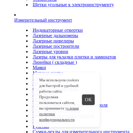
Щетки угольные к электроинструменту
Измерительный инструмент
Индикаторные отвертки
Лазерные дальномеры
Лазерные нивелиры
Лазерные построители
Лазерные уровни
Лазеры для укладки плитки и ламинатов
Линейки ( складные )
Маяки
Мерные ленты
Мишени
Мы используем cookies
Мультиметры
для быстрой и удобной
Оптические нивелиры
работы сайта.
Пирометры
Продолжая
Правила
ОК
пользоваться сайтом,
Приборы неразрушающего контроля
вы принимаете
условия
Приемники для лазеров
политики
Пульты для лазерных уровней
конфиденциальности
.
Рейки нивелирные
Рулетки
Сумки-чехлы для измерительного инструмента