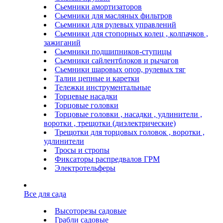
Сьемники амортизаторов
Сьемники для масляных фильтров
Сьемники для рулевых управлений
Сьемники для стопорных колец , колпачков ,
зажиганий
Сьемники подшипников-ступицы
Сьемники сайлентблоков и рычагов
Сьемники шаровых опор, рулевых тяг
Талии цепные и каретки
Тележки инструментальные
Торцевые насадки
Торцовые головки
Торцовые головки , насадки , удлинители ,
воротки , трещотки (диэлектрические)
Трещотки для торцовых головок , воротки ,
удлинители
Тросы и стропы
Фиксаторы распредвалов ГРМ
Электротельферы
Все для сада
Высоторезы садовые
Грабли садовые