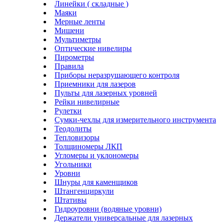
Линейки ( складные )
Маяки
Мерные ленты
Мишени
Мультиметры
Оптические нивелиры
Пирометры
Правила
Приборы неразрушающего контроля
Приемники для лазеров
Пульты для лазерных уровней
Рейки нивелирные
Рулетки
Сумки-чехлы для измерительного инструмента
Теодолиты
Тепловизоры
Толщиномеры ЛКП
Угломеры и уклономеры
Угольники
Уровни
Шнуры для каменщиков
Штангенциркули
Штативы
Гидроуровни (водяные уровни)
Держатели универсальные для лазерных