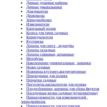
Дачные душевые кабины
Дачные умывальники
Дождеватели
Дровоколы
Зернодробилки
Измельчители
Капельный полив
Колеса для тачек садовых
Корнеудалители
Кусторезы
Лопаты для снега , ледорубы
Лопаты складные
Лопаты совковые, штыковые
Мотобуры
Наколенники универсальные , коврики
Ножи садовые
Ножницы-кусторез аккумуляторные
Переходники для полива
Перчатки садовые
Пистолеты-распылители для полива
Плодосборники, корзины для сбора фруктов
Посадочные вилки садовые (культиваторы)
Принадлежности для измельчителей ,
зернодробилок
Принадлежности для кусторезов