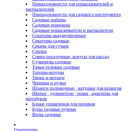
Принадлежности для опрыскивателей и
распылителей
Принадлежности для садового инструмента
Садовые наборы
Садовые ножницы
Садовые опрыскиватели и распылители
Секаторы аккумуляторные
Секаторы садовые
Секачи для сучьев
Сеялки
Совки посадочные, конусы для рассад
Сучкорезы садовые
Тачки-тележки садовые
Топоры-колуны
Тяпки и мотыги
Черенки и ручки
Шланги поливочные , катушки для шлангов
Шнеки , удлинители , ножи , адаптеры для
мотобуров
Блоки управления для поливов
Буры садовые ручные
Вилы садовые
Генераторы