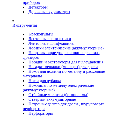
приборов
Детекторы
Дорожные курвиметры
Инструменты
Краскопульты
Ленточные напильники
Ленточные шлифмашины
Лобзики электрические (аккумуляторные)
Направляющие упоры и шины для пил ,
фрезеров
Насадки и экстракторы для пылеудаления
Насадки мешалки (миксеры) для дрели
Ножи для ножниц по металлу и расходные
материалы
Ножи для рубанка
Ножницы по металлу электрические
(аккумуляторные)
Отбойные молотки (бетоноломы)
Отвертки аккумуляторные
Патроны-адаптер для дрели , шуруповерта ,
перфоратора
Перфораторы