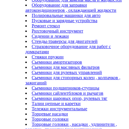
Оборудование для заправки
автокондиционеров , охлаждающей жидкости
Полировальные машинки для авто
Пусковые и зарядные устройства
Ремонт стекол
Рихтовочный инструмент
Сидении и лежаки
Стенды-траверсы для двигателей
Страховочное оборудование для работ с
домкратами
Стяжки пружин
Сьемники амортизаторов
Сьемники для масляных фильтров
Сьемники для рулевых управлений
Сьемники для стопорных колец , колпачков ,
зажиганий
Сьемники подшипников-ступицы
Сьемники сайлентблоков и рычагов
Сьемники шаровых опор, рулевых тяг
Талии цепные и каретки
Тележки инструментальные
Торцевые насадки
Торцовые головки
Торцовые головки , насадки , удлинители ,