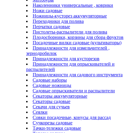
Наколенники универсальные , коврики
Ножи садовые
Ножницы-кусторез аккумуляторные
Переходники для полива
Перчатки садовые
Пистолеты-распылители для полива
Плодосборники, корзины для сбора фруктов
Посадочные вилки садовые (культиваторы)
Принадлежности для измельчителей ,
зернодробилок
Принадлежности для кусторезов
Принадлежности для опрыскивателей и
распылителей
Принадлежности для садового инструмента
Садовые наборы
Садовые ножницы
Садовые опрыскиватели и распылители
Секаторы аккумуляторные
Секаторы садовые
Секачи для сучьев
Сеялки
Совки посадочные, конусы для рассад
Сучкорезы садовые
Тачки-тележки садовые