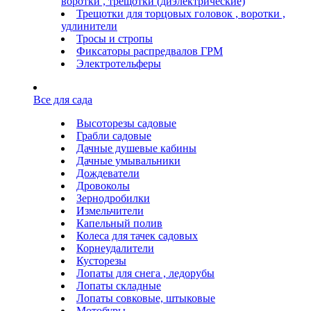
воротки , трещотки (диэлектрические)
Трещотки для торцовых головок , воротки ,
удлинители
Тросы и стропы
Фиксаторы распредвалов ГРМ
Электротельферы
Все для сада
Высоторезы садовые
Грабли садовые
Дачные душевые кабины
Дачные умывальники
Дождеватели
Дровоколы
Зернодробилки
Измельчители
Капельный полив
Колеса для тачек садовых
Корнеудалители
Кусторезы
Лопаты для снега , ледорубы
Лопаты складные
Лопаты совковые, штыковые
Мотобуры