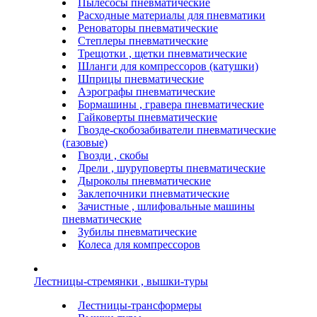
Пылесосы пневматические
Расходные материалы для пневматики
Реноваторы пневматические
Степлеры пневматические
Трещотки , щетки пневматические
Шланги для компрессоров (катушки)
Шприцы пневматические
Аэрографы пневматические
Бормашины , гравера пневматические
Гайковерты пневматические
Гвозде-скобозабиватели пневматические
(газовые)
Гвозди , скобы
Дрели , шуруповерты пневматические
Дыроколы пневматические
Заклепочники пневматические
Зачистные , шлифовальные машины
пневматические
Зубилы пневматические
Колеса для компрессоров
Лестницы-стремянки , вышки-туры
Лестницы-трансформеры