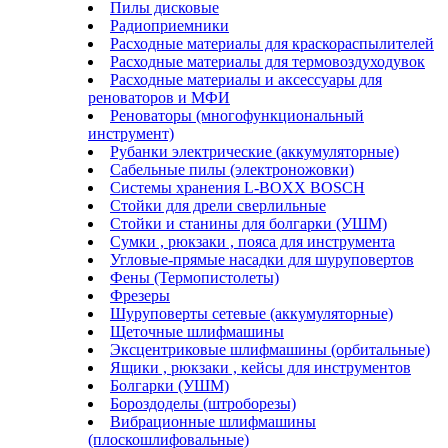
Пилы дисковые
Радиоприемники
Расходные материалы для краскораспылителей
Расходные материалы для термовоздуходувок
Расходные материалы и аксессуары для
реноваторов и МФИ
Реноваторы (многофункциональный
инструмент)
Рубанки электрические (аккумуляторные)
Сабельные пилы (электроножовки)
Системы хранения L-BOXX BOSCH
Стойки для дрели сверлильные
Стойки и станины для болгарки (УШМ)
Сумки , рюкзаки , пояса для инструмента
Угловые-прямые насадки для шуруповертов
Фены (Термопистолеты)
Фрезеры
Шуруповерты сетевые (аккумуляторные)
Щеточные шлифмашины
Эксцентриковые шлифмашины (орбитальные)
Ящики , рюкзаки , кейсы для инструментов
Болгарки (УШМ)
Бороздоделы (штроборезы)
Вибрационные шлифмашины
(плоскошлифовальные)