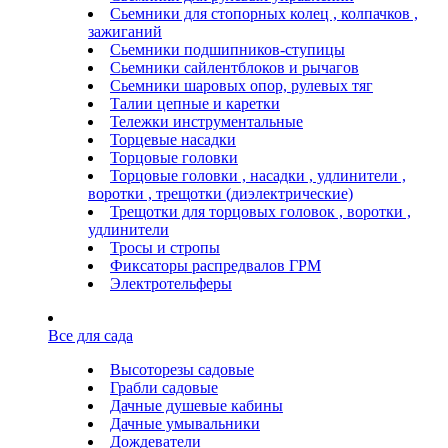
Сьемники для стопорных колец , колпачков ,
зажиганий
Сьемники подшипников-ступицы
Сьемники сайлентблоков и рычагов
Сьемники шаровых опор, рулевых тяг
Талии цепные и каретки
Тележки инструментальные
Торцевые насадки
Торцовые головки
Торцовые головки , насадки , удлинители ,
воротки , трещотки (диэлектрические)
Трещотки для торцовых головок , воротки ,
удлинители
Тросы и стропы
Фиксаторы распредвалов ГРМ
Электротельферы
Все для сада
Высоторезы садовые
Грабли садовые
Дачные душевые кабины
Дачные умывальники
Дождеватели