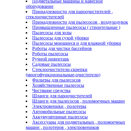
Подметальные машины и навесное
оборудование
Принадлежности для пароочистителей ,
стеклоочистителей
Принадлежности для пылесосов , воздуходувок
Промышленные пылесосы ( строительные )
Пылесосы для золы
Пылесосы для сухой уборки
Пылесосы моющиеся и для влажной уборки
Роботы для чистки бассейнов
Роботы пылесосы
Ручной инвентарь
Садовые пылесосы
Стеклоочистители-скрепки
(многофункциональные-очистители)
Фильтры для пылесосов
Хозяйственные пылесосы
Чистящие средства
Шланги для пароочистителей
Шланги для пылесосов , поломоечных машин
Электровеники , полотеры
Автомобильные пылесосы
Аккумуляторные пылесосы
Аксессуары для подметальных , поломоечных
машин , полотеров , электровеников