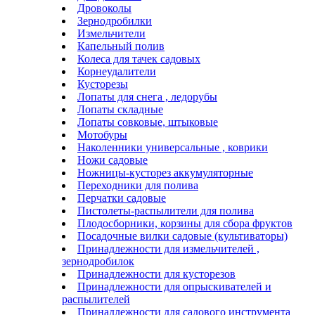
Дровоколы
Зернодробилки
Измельчители
Капельный полив
Колеса для тачек садовых
Корнеудалители
Кусторезы
Лопаты для снега , ледорубы
Лопаты складные
Лопаты совковые, штыковые
Мотобуры
Наколенники универсальные , коврики
Ножи садовые
Ножницы-кусторез аккумуляторные
Переходники для полива
Перчатки садовые
Пистолеты-распылители для полива
Плодосборники, корзины для сбора фруктов
Посадочные вилки садовые (культиваторы)
Принадлежности для измельчителей ,
зернодробилок
Принадлежности для кусторезов
Принадлежности для опрыскивателей и
распылителей
Принадлежности для садового инструмента