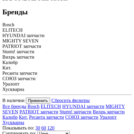
Бренды
Bosch
ELITECH
HYUNDAI запчасти
MIGHTY SEVEN
PATRIOT запчасти
Sturm! запчасти
Вихрь запчасти
Калибр
Кит.
Ресанта запчасти
СОЮЗ запчасти
Уралопт
Хускварна
В наличии
Сбросить фильтры
Применить
Все бренды
Bosch
ELITECH
HYUNDAI запчасти
MIGHTY
SEVEN
PATRIOT запчасти
Sturm! запчасти
Вихрь запчасти
Калибр
Кит.
Ресанта запчасти
СОЮЗ запчасти
Уралопт
Хускварна
Показывать по:
30
60
120
Сортировать по: