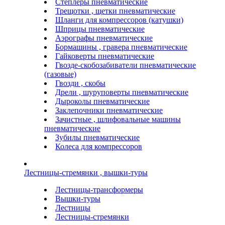
Степлеры пневматические
Трещотки , щетки пневматические
Шланги для компрессоров (катушки)
Шприцы пневматические
Аэрографы пневматические
Бормашины , гравера пневматические
Гайковерты пневматические
Гвозде-скобозабиватели пневматические
(газовые)
Гвозди , скобы
Дрели , шуруповерты пневматические
Дыроколы пневматические
Заклепочники пневматические
Зачистные , шлифовальные машины
пневматические
Зубилы пневматические
Колеса для компрессоров
Лестницы-стремянки , вышки-туры
Лестницы-трансформеры
Вышки-туры
Лестницы
Лестницы-стремянки