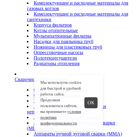
Комплектующие и расходные материалы для
газовых котлов
Комплектующие и расходные материалы для
сантехники
Корпуса фильтров
Котлы отопительные
Мультипатронные фильтры
Насадки для паяльника труб
Ножницы для пластиковых труб
Опрессовочные насосы
Полотенцесушители
Радиаторы отопления
Сварочное оборудование
Мы используем cookies
для быстрой и удобной
Сварочные позиционеры
работы сайта.
Сварочные проволоки
Продолжая
Электроды
ОК
пользоваться сайтом,
Аппараты аргоннодуговой сварки
неплавящимся электродом (TIG)
вы принимаете
условия
Аппараты для точечной сварки
политики
Аппараты полуавтоматической сварки
конфиденциальности
.
(MIG/MAG)
Аппараты ручной дуговой сварки (ММА)