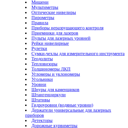
Мишени
Мультиметры
Оптические нивелиры
Пирометры
Правила
Приборы неразрушающего контроля
Приемники для лазеров
Пульты для лазерных уровней
Рейки нивелирные
Рулетки
Сумки-чехлы для измерительного инструмента
Теодолиты
Тепловизоры
Толщиномеры ЛКП
Угломеры и уклономеры
Угольники
Уровни
Шнуры для каменщиков
Штангенциркули
Штативы
Гидроуровни (водяные уровни)
Держатели универсальные для лазерных
приборов
Детекторы
Дорожные курвиметры