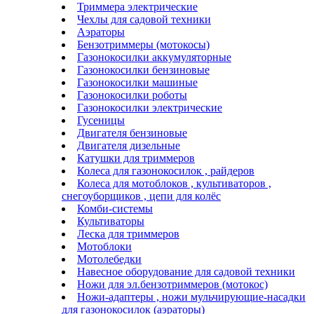
Триммера электрические
Чехлы для садовой техники
Аэраторы
Бензотриммеры (мотокосы)
Газонокосилки аккумуляторные
Газонокосилки бензиновые
Газонокосилки машиные
Газонокосилки роботы
Газонокосилки электрические
Гусеницы
Двигателя бензиновые
Двигателя дизельные
Катушки для триммеров
Колеса для газонокосилок , райдеров
Колеса для мотоблоков , культиваторов ,
снегоуборщиков , цепи для колёс
Комби-системы
Культиваторы
Леска для триммеров
Мотоблоки
Мотолебедки
Навесное оборудование для садовой техники
Ножи для эл.бензотриммеров (мотокос)
Ножи-адаптеры , ножи мульчирующие-насадки
для газонокосилок (аэраторы)