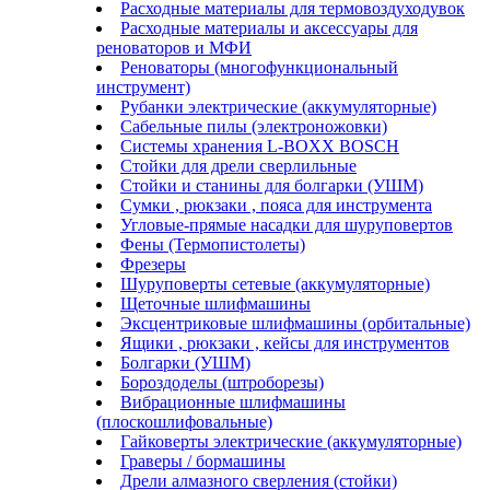
Расходные материалы для термовоздуходувок
Расходные материалы и аксессуары для
реноваторов и МФИ
Реноваторы (многофункциональный
инструмент)
Рубанки электрические (аккумуляторные)
Сабельные пилы (электроножовки)
Системы хранения L-BOXX BOSCH
Стойки для дрели сверлильные
Стойки и станины для болгарки (УШМ)
Сумки , рюкзаки , пояса для инструмента
Угловые-прямые насадки для шуруповертов
Фены (Термопистолеты)
Фрезеры
Шуруповерты сетевые (аккумуляторные)
Щеточные шлифмашины
Эксцентриковые шлифмашины (орбитальные)
Ящики , рюкзаки , кейсы для инструментов
Болгарки (УШМ)
Бороздоделы (штроборезы)
Вибрационные шлифмашины
(плоскошлифовальные)
Гайковерты электрические (аккумуляторные)
Граверы / бормашины
Дрели алмазного сверления (стойки)