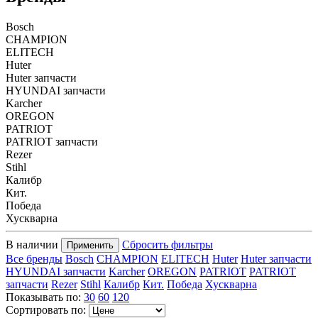
Bosch
CHAMPION
ELITECH
Huter
Huter запчасти
HYUNDAI запчасти
Karcher
OREGON
PATRIOT
PATRIOT запчасти
Rezer
Stihl
Калибр
Кит.
Победа
Хускварна
В наличии
Сбросить фильтры
Применить
Все бренды
Bosch
CHAMPION
ELITECH
Huter
Huter запчасти
HYUNDAI запчасти
Karcher
OREGON
PATRIOT
PATRIOT
запчасти
Rezer
Stihl
Калибр
Кит.
Победа
Хускварна
Показывать по:
30
60
120
Сортировать по: