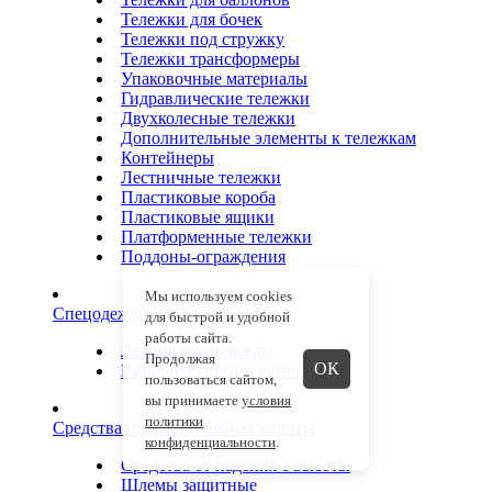
Тележки для бочек
Тележки под стружку
Тележки трансформеры
Упаковочные материалы
Гидравлические тележки
Двухколесные тележки
Дополнительные элементы к тележкам
Контейнеры
Лестничные тележки
Пластиковые короба
Пластиковые ящики
Платформенные тележки
Поддоны-ограждения
Мы используем cookies
Спецодежды
для быстрой и удобной
работы сайта.
Летние спецодежды
Продолжая
ОК
Рабочие куртки и ветровки
пользоваться сайтом,
вы принимаете
условия
политики
Средства индивидуальной защиты
конфиденциальности
.
Средства от падения с высоты
Шлемы защитные