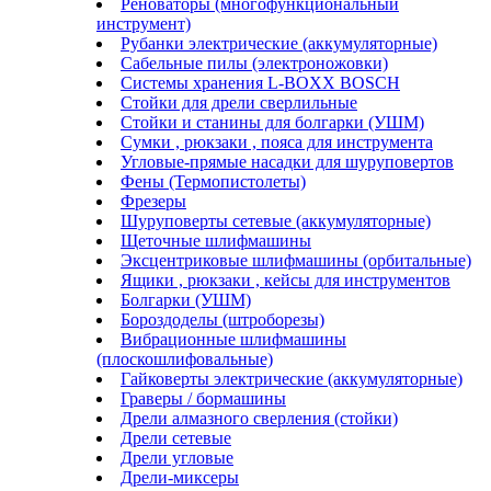
Реноваторы (многофункциональный
инструмент)
Рубанки электрические (аккумуляторные)
Сабельные пилы (электроножовки)
Системы хранения L-BOXX BOSCH
Стойки для дрели сверлильные
Стойки и станины для болгарки (УШМ)
Сумки , рюкзаки , пояса для инструмента
Угловые-прямые насадки для шуруповертов
Фены (Термопистолеты)
Фрезеры
Шуруповерты сетевые (аккумуляторные)
Щеточные шлифмашины
Эксцентриковые шлифмашины (орбитальные)
Ящики , рюкзаки , кейсы для инструментов
Болгарки (УШМ)
Бороздоделы (штроборезы)
Вибрационные шлифмашины
(плоскошлифовальные)
Гайковерты электрические (аккумуляторные)
Граверы / бормашины
Дрели алмазного сверления (стойки)
Дрели сетевые
Дрели угловые
Дрели-миксеры