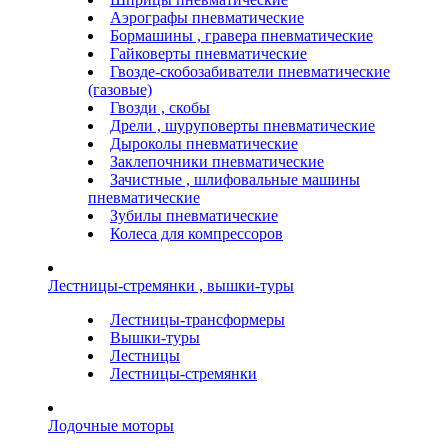
Аэрографы пневматические
Бормашины , гравера пневматические
Гайковерты пневматические
Гвозде-скобозабиватели пневматические
(газовые)
Гвозди , скобы
Дрели , шуруповерты пневматические
Дыроколы пневматические
Заклепочники пневматические
Зачистные , шлифовальные машины
пневматические
Зубилы пневматические
Колеса для компрессоров
Лестницы-стремянки , вышки-туры
Лестницы-трансформеры
Вышки-туры
Лестницы
Лестницы-стремянки
Лодочные моторы