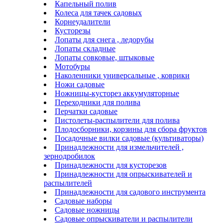
Капельный полив
Колеса для тачек садовых
Корнеудалители
Кусторезы
Лопаты для снега , ледорубы
Лопаты складные
Лопаты совковые, штыковые
Мотобуры
Наколенники универсальные , коврики
Ножи садовые
Ножницы-кусторез аккумуляторные
Переходники для полива
Перчатки садовые
Пистолеты-распылители для полива
Плодосборники, корзины для сбора фруктов
Посадочные вилки садовые (культиваторы)
Принадлежности для измельчителей ,
зернодробилок
Принадлежности для кусторезов
Принадлежности для опрыскивателей и
распылителей
Принадлежности для садового инструмента
Садовые наборы
Садовые ножницы
Садовые опрыскиватели и распылители