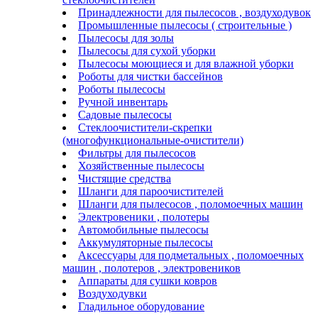
Принадлежности для пылесосов , воздуходувок
Промышленные пылесосы ( строительные )
Пылесосы для золы
Пылесосы для сухой уборки
Пылесосы моющиеся и для влажной уборки
Роботы для чистки бассейнов
Роботы пылесосы
Ручной инвентарь
Садовые пылесосы
Стеклоочистители-скрепки
(многофункциональные-очистители)
Фильтры для пылесосов
Хозяйственные пылесосы
Чистящие средства
Шланги для пароочистителей
Шланги для пылесосов , поломоечных машин
Электровеники , полотеры
Автомобильные пылесосы
Аккумуляторные пылесосы
Аксессуары для подметальных , поломоечных
машин , полотеров , электровеников
Аппараты для сушки ковров
Воздуходувки
Гладильное оборудование