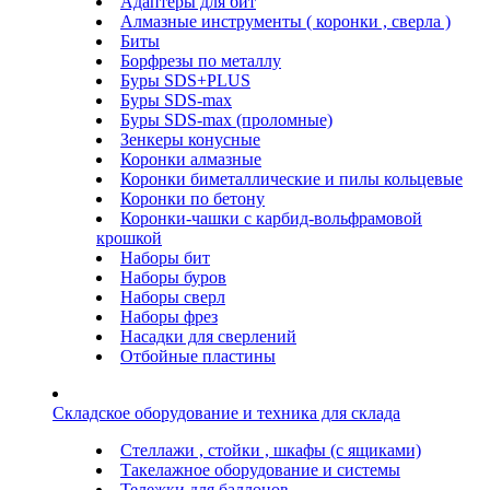
Адаптеры для бит
Алмазные инструменты ( коронки , сверла )
Биты
Борфрезы по металлу
Буры SDS+PLUS
Буры SDS-max
Буры SDS-max (проломные)
Зенкеры конусные
Коронки алмазные
Коронки биметаллические и пилы кольцевые
Коронки по бетону
Коронки-чашки с карбид-вольфрамовой
крошкой
Наборы бит
Наборы буров
Наборы сверл
Наборы фрез
Насадки для сверлений
Отбойные пластины
Складское оборудование и техника для склада
Стеллажи , стойки , шкафы (с ящиками)
Такелажное оборудование и системы
Тележки для баллонов