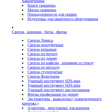
наконечники
Краги сварщика
Маски сварщика
Принадлежности для сварки
Редукторы для сварочного оборудования
Сверла , коронки , биты , фрезы
Сверла Левиса
Сверла опалубочные
Сверла перьевые
Сверла по бетону
Сверла по дереву
Сверла по кафелю , керамике и стеклу
Сверла по металлу
Сверла ступенчатые
Сверла Форстнера
Ударный инструмент SDS-max
Ударный инструмент SDS-plus
Ударный инструмент шестигранник
Фрезы профильные по дереву
Экстракторы , выколотки ( поврежденного
крепежа )
Адаптеры , хвостовики для коронок