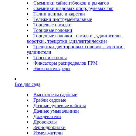
Сьемники сайлентблоков и рычагов
Сьемники шаровых опор, рулевых тяг
Талии цепные и каретки
Тележки инструментальные
Торцевые насадки
Торцовые головки
Торцовые головки , насадки , удлинители ,
воротки , трещотки (диэлектрические)
Трещотки для торцовых головок , воротки ,
удлинители
Тросы и стропы
Фиксаторы распредвалов ГРМ
Электротельферы
Все для сада
Высоторезы садовые
Грабли садовые
Дачные душевые кабины
Дачные умывальники
Дождеватели
Дровоколы
Зернодробилки
Измельчители