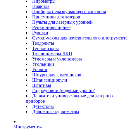
Пирометры
Правила
Приборы неразрушающего контроля
Приемники для лазеров
Пульты для лазерных уровней
Рейки нивелирные
Рулетки
Сумки-чехлы для измерительного инструмента
Теодолиты
Тепловизоры
Толщиномеры ЛКП
Угломеры и уклономеры
Угольники
Уровни
Шнуры для каменщиков
Штангенциркули
Штативы
Гидроуровни (водяные уровни)
Держатели универсальные для лазерных
приборов
Детекторы
Дорожные курвиметры
Инструменты