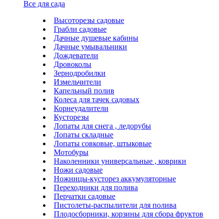
Все для сада
Высоторезы садовые
Грабли садовые
Дачные душевые кабины
Дачные умывальники
Дождеватели
Дровоколы
Зернодробилки
Измельчители
Капельный полив
Колеса для тачек садовых
Корнеудалители
Кусторезы
Лопаты для снега , ледорубы
Лопаты складные
Лопаты совковые, штыковые
Мотобуры
Наколенники универсальные , коврики
Ножи садовые
Ножницы-кусторез аккумуляторные
Переходники для полива
Перчатки садовые
Пистолеты-распылители для полива
Плодосборники, корзины для сбора фруктов