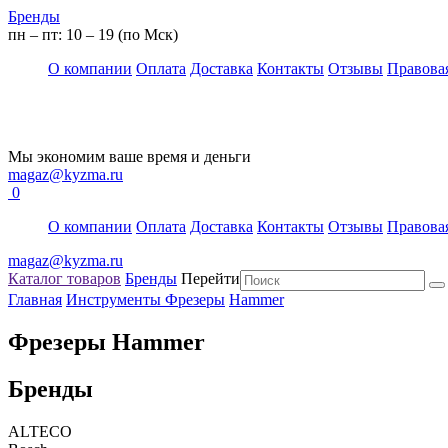
Бренды
пн – пт: 10 – 19 (по Мск)
О компании
Оплата
Доставка
Контакты
Отзывы
Правова
Мы экономим ваше время и деньги
magaz@kyzma.ru
0
О компании
Оплата
Доставка
Контакты
Отзывы
Правова
magaz@kyzma.ru
Каталог товаров
Бренды
Перейти
Главная
Инструменты
Фрезеры
Hammer
Фрезеры Hammer
Бренды
ALTECO