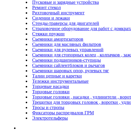
Пусковые и зарядные устройства
Ремонт стекол
Рихтовочный инструмент
Сидении и лежаки
Стенды-траверсы для двигателей
Страховочное оборудование для работ с домкра
Стяжки пружин
Сьемники амортизаторов
Сьемники для масляных фильтров
Сьемники для рулевых управлений
Сьемники для стопорных колец , колпачков , за
Сьемники подшипников-ступицы
Сьемники сайлентблоков и рычагов
Сьемники шаровых опор, рулевых тяг
Талии цепные и каретки
Тележки инструментальные
Торцевые насадки
Торцовые головки
Торцовые головки , насадки , удлинители , воро
Трещотки для торцовых головок , воротки , удл
Тросы и стропы
Фиксаторы распредвалов ГРМ
Электротельферы