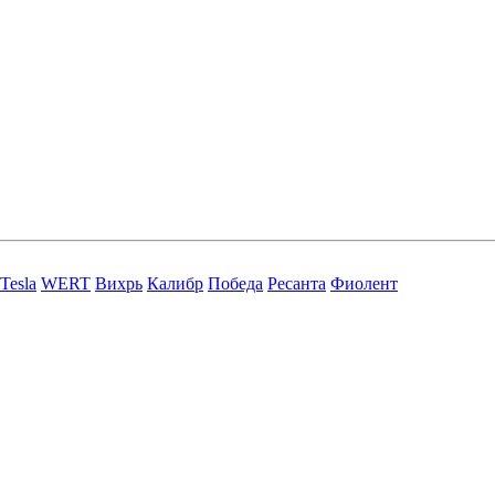
Tesla
WERT
Вихрь
Калибр
Победа
Ресанта
Фиолент