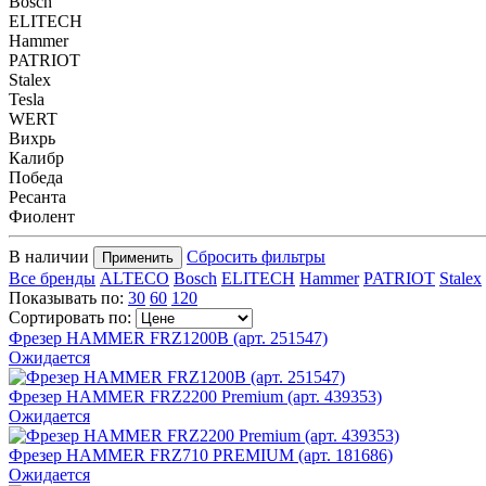
Bosch
ELITECH
Hammer
PATRIOT
Stalex
Tesla
WERT
Вихрь
Калибр
Победа
Ресанта
Фиолент
В наличии
Сбросить фильтры
Применить
Все бренды
ALTECO
Bosch
ELITECH
Hammer
PATRIOT
Stalex
Показывать по:
30
60
120
Сортировать по:
Фрезер HAMMER FRZ1200B (арт. 251547)
Ожидается
Фрезер HAMMER FRZ2200 Premium (арт. 439353)
Ожидается
Фрезер HAMMER FRZ710 PREMIUM (арт. 181686)
Ожидается