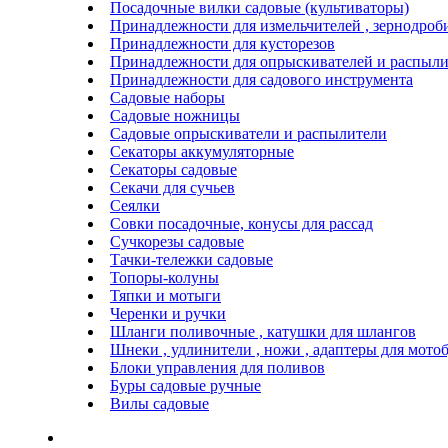
Посадочные вилки садовые (культиваторы)
Принадлежности для измельчителей , зернодроб
Принадлежности для кусторезов
Принадлежности для опрыскивателей и распыли
Принадлежности для садового инструмента
Садовые наборы
Садовые ножницы
Садовые опрыскиватели и распылители
Секаторы аккумуляторные
Секаторы садовые
Секачи для сучьев
Сеялки
Совки посадочные, конусы для рассад
Сучкорезы садовые
Тачки-тележки садовые
Топоры-колуны
Тяпки и мотыги
Черенки и ручки
Шланги поливочные , катушки для шлангов
Шнеки , удлинители , ножи , адаптеры для мото
Блоки управления для поливов
Буры садовые ручные
Вилы садовые