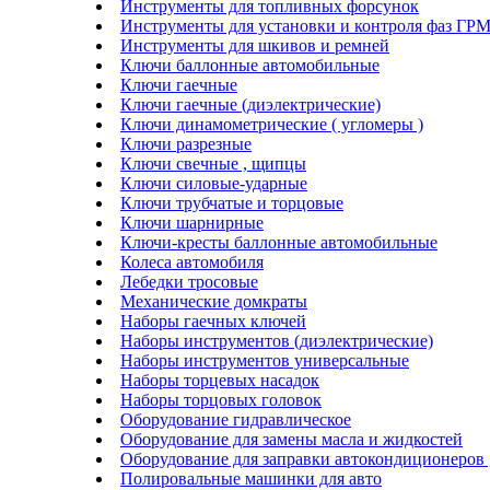
Инструменты для топливных форсунок
Инструменты для установки и контроля фаз ГР
Инструменты для шкивов и ремней
Ключи баллонные автомобильные
Ключи гаечные
Ключи гаечные (диэлектрические)
Ключи динамометрические ( угломеры )
Ключи разрезные
Ключи свечные , щипцы
Ключи силовые-ударные
Ключи трубчатые и торцовые
Ключи шарнирные
Ключи-кресты баллонные автомобильные
Колеса автомобиля
Лебедки тросовые
Механические домкраты
Наборы гаечных ключей
Наборы инструментов (диэлектрические)
Наборы инструментов универсальные
Наборы торцевых насадок
Наборы торцовых головок
Оборудование гидравлическое
Оборудование для замены масла и жидкостей
Оборудование для заправки автокондиционеров
Полировальные машинки для авто