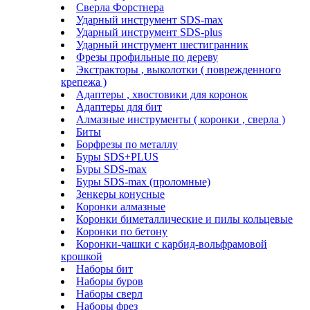
Сверла Форстнера
Ударный инструмент SDS-max
Ударный инструмент SDS-plus
Ударный инструмент шестигранник
Фрезы профильные по дереву
Экстракторы , выколотки ( поврежденного
крепежа )
Адаптеры , хвостовики для коронок
Адаптеры для бит
Алмазные инструменты ( коронки , сверла )
Биты
Борфрезы по металлу
Буры SDS+PLUS
Буры SDS-max
Буры SDS-max (проломные)
Зенкеры конусные
Коронки алмазные
Коронки биметаллические и пилы кольцевые
Коронки по бетону
Коронки-чашки с карбид-вольфрамовой
крошкой
Наборы бит
Наборы буров
Наборы сверл
Наборы фрез