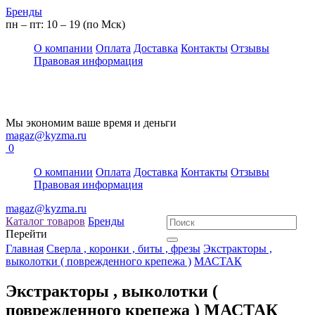
Бренды
пн – пт: 10 – 19 (по Мск)
О компании
Оплата
Доставка
Контакты
Отзывы
Правовая информация
Мы экономим ваше время и деньги
magaz@kyzma.ru
0
О компании
Оплата
Доставка
Контакты
Отзывы
Правовая информация
magaz@kyzma.ru
Каталог товаров
Бренды
Перейти
Главная
Сверла , коронки , биты , фрезы
Экстракторы ,
выколотки ( поврежденного крепежа )
МАСТАК
Экстракторы , выколотки (
поврежденного крепежа ) МАСТАК