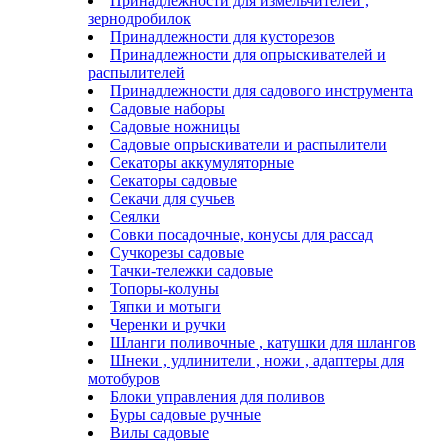
Принадлежности для измельчителей ,
зернодробилок
Принадлежности для кусторезов
Принадлежности для опрыскивателей и
распылителей
Принадлежности для садового инструмента
Садовые наборы
Садовые ножницы
Садовые опрыскиватели и распылители
Секаторы аккумуляторные
Секаторы садовые
Секачи для сучьев
Сеялки
Совки посадочные, конусы для рассад
Сучкорезы садовые
Тачки-тележки садовые
Топоры-колуны
Тяпки и мотыги
Черенки и ручки
Шланги поливочные , катушки для шлангов
Шнеки , удлинители , ножи , адаптеры для
мотобуров
Блоки управления для поливов
Буры садовые ручные
Вилы садовые