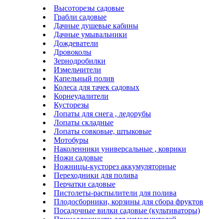
Высоторезы садовые
Грабли садовые
Дачные душевые кабины
Дачные умывальники
Дождеватели
Дровоколы
Зернодробилки
Измельчители
Капельный полив
Колеса для тачек садовых
Корнеудалители
Кусторезы
Лопаты для снега , ледорубы
Лопаты складные
Лопаты совковые, штыковые
Мотобуры
Наколенники универсальные , коврики
Ножи садовые
Ножницы-кусторез аккумуляторные
Переходники для полива
Перчатки садовые
Пистолеты-распылители для полива
Плодосборники, корзины для сбора фруктов
Посадочные вилки садовые (культиваторы)