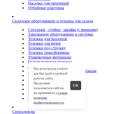
Насадки для сверлений
Отбойные пластины
Складское оборудование и техника для склада
Стеллажи , стойки , шкафы (с ящиками)
Такелажное оборудование и системы
Тележки для баллонов
Тележки для бочек
Тележки под стружку
Тележки трансформеры
Упаковочные материалы
Гидравлические тележки
Двухколесные тележки
Мы используем cookies
Дополнительные элементы к тележкам
для быстрой и удобной
Контейнеры
работы сайта.
Лестничные тележки
Продолжая
Пластиковые короба
ОК
пользоваться сайтом,
Пластиковые ящики
вы принимаете
условия
Платформенные тележки
политики
Поддоны-ограждения
конфиденциальности
.
Спецодежды