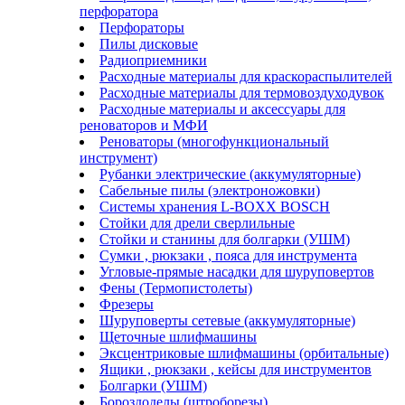
перфоратора
Перфораторы
Пилы дисковые
Радиоприемники
Расходные материалы для краскораспылителей
Расходные материалы для термовоздуходувок
Расходные материалы и аксессуары для
реноваторов и МФИ
Реноваторы (многофункциональный
инструмент)
Рубанки электрические (аккумуляторные)
Сабельные пилы (электроножовки)
Системы хранения L-BOXX BOSCH
Стойки для дрели сверлильные
Стойки и станины для болгарки (УШМ)
Сумки , рюкзаки , пояса для инструмента
Угловые-прямые насадки для шуруповертов
Фены (Термопистолеты)
Фрезеры
Шуруповерты сетевые (аккумуляторные)
Щеточные шлифмашины
Эксцентриковые шлифмашины (орбитальные)
Ящики , рюкзаки , кейсы для инструментов
Болгарки (УШМ)
Бороздоделы (штроборезы)