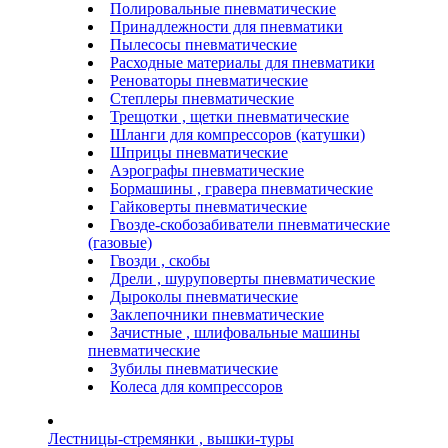
Полировальные пневматические
Принадлежности для пневматики
Пылесосы пневматические
Расходные материалы для пневматики
Реноваторы пневматические
Степлеры пневматические
Трещотки , щетки пневматические
Шланги для компрессоров (катушки)
Шприцы пневматические
Аэрографы пневматические
Бормашины , гравера пневматические
Гайковерты пневматические
Гвозде-скобозабиватели пневматические
(газовые)
Гвозди , скобы
Дрели , шуруповерты пневматические
Дыроколы пневматические
Заклепочники пневматические
Зачистные , шлифовальные машины
пневматические
Зубилы пневматические
Колеса для компрессоров
Лестницы-стремянки , вышки-туры