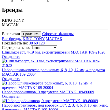
Бренды
KING TONY
МАСТАК
В наличии
Сбросить фильтры
Применить
Все бренды
KING TONY
МАСТАК
Показывать по:
30
60
120
Сортировать по:
Шпильковерт, 4-19 мм, эксцентриковый МАСТАК 109-21620
Ожидается
Набор шпильковертов роликовых, 6, 8, 10, 12 мм, 4 предмета
МАСТАК 109-20004
Ожидается
Набор пробойников, 9 предметов МАСТАК 109-80009
Ожидается
Набор экстракторов, под вороток 3/8", 2, 3, 4, 6, 8, 10 мм, кейс,
6 предметов МАСТАК 109-10006