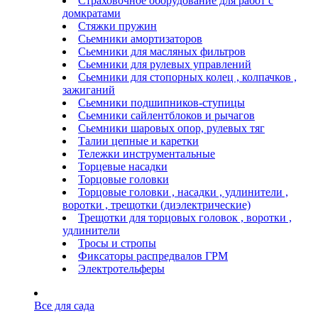
Страховочное оборудование для работ с
домкратами
Стяжки пружин
Сьемники амортизаторов
Сьемники для масляных фильтров
Сьемники для рулевых управлений
Сьемники для стопорных колец , колпачков ,
зажиганий
Сьемники подшипников-ступицы
Сьемники сайлентблоков и рычагов
Сьемники шаровых опор, рулевых тяг
Талии цепные и каретки
Тележки инструментальные
Торцевые насадки
Торцовые головки
Торцовые головки , насадки , удлинители ,
воротки , трещотки (диэлектрические)
Трещотки для торцовых головок , воротки ,
удлинители
Тросы и стропы
Фиксаторы распредвалов ГРМ
Электротельферы
Все для сада