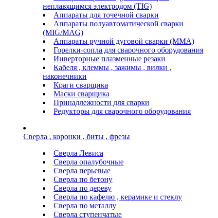
неплавящимся электродом (TIG)
Аппараты для точечной сварки
Аппараты полуавтоматической сварки
(MIG/MAG)
Аппараты ручной дуговой сварки (ММА)
Горелки-сопла для сварочного оборудования
Инверторные плазменные резаки
Кабеля , клеммы , зажимы , вилки ,
наконечники
Краги сварщика
Маски сварщика
Принадлежности для сварки
Редукторы для сварочного оборудования
Сверла , коронки , биты , фрезы
Сверла Левиса
Сверла опалубочные
Сверла перьевые
Сверла по бетону
Сверла по дереву
Сверла по кафелю , керамике и стеклу
Сверла по металлу
Сверла ступенчатые