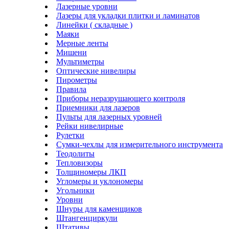
Лазерные уровни
Лазеры для укладки плитки и ламинатов
Линейки ( складные )
Маяки
Мерные ленты
Мишени
Мультиметры
Оптические нивелиры
Пирометры
Правила
Приборы неразрушающего контроля
Приемники для лазеров
Пульты для лазерных уровней
Рейки нивелирные
Рулетки
Сумки-чехлы для измерительного инструмента
Теодолиты
Тепловизоры
Толщиномеры ЛКП
Угломеры и уклономеры
Угольники
Уровни
Шнуры для каменщиков
Штангенциркули
Штативы