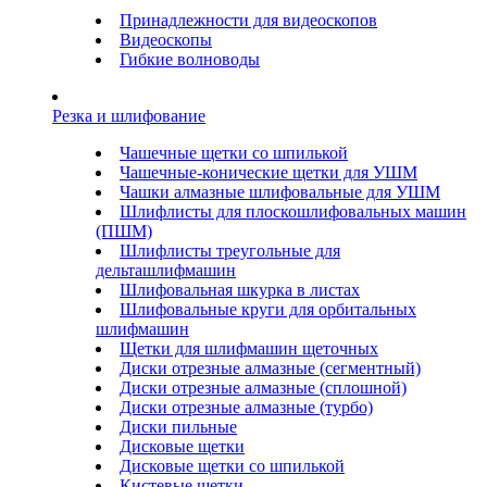
Принадлежности для видеоскопов
Видеоскопы
Гибкие волноводы
Резка и шлифование
Чашечные щетки со шпилькой
Чашечные-конические щетки для УШМ
Чашки алмазные шлифовальные для УШМ
Шлифлисты для плоскошлифовальных машин
(ПШМ)
Шлифлисты треугольные для
дельташлифмашин
Шлифовальная шкурка в листах
Шлифовальные круги для орбитальных
шлифмашин
Щетки для шлифмашин щеточных
Диски отрезные алмазные (сегментный)
Диски отрезные алмазные (сплошной)
Диски отрезные алмазные (турбо)
Диски пильные
Дисковые щетки
Дисковые щетки со шпилькой
Кистевые щетки