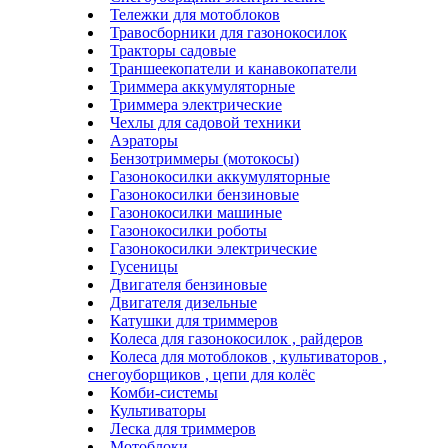
Тележки для мотоблоков
Травосборники для газонокосилок
Тракторы садовые
Траншеекопатели и канавокопатели
Триммера аккумуляторные
Триммера электрические
Чехлы для садовой техники
Аэраторы
Бензотриммеры (мотокосы)
Газонокосилки аккумуляторные
Газонокосилки бензиновые
Газонокосилки машиные
Газонокосилки роботы
Газонокосилки электрические
Гусеницы
Двигателя бензиновые
Двигателя дизельные
Катушки для триммеров
Колеса для газонокосилок , райдеров
Колеса для мотоблоков , культиваторов ,
снегоуборщиков , цепи для колёс
Комби-системы
Культиваторы
Леска для триммеров
Мотоблоки