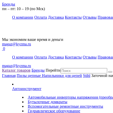
Бренды
пн – пт: 10 – 19 (по Мск)
О компании
Оплата
Доставка
Контакты
Отзывы
Правова
Мы экономим ваше время и деньги
magaz@kyzma.ru
0
О компании
Оплата
Доставка
Контакты
Отзывы
Правова
magaz@kyzma.ru
Каталог товаров
Бренды
Перейти
Главная
Пилы цепные
Напильники для цепей
Stihl
Заточной на
Автоинструмент
Автомобильные инверторы напряжения (преобра
Бутылочные домкраты
Вспомогательные ремонтные инструменты
Гидравлическое оборудование