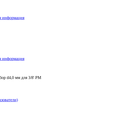
я информация
я информация
бор d4,0 мм для 3/8' PM
зователи)