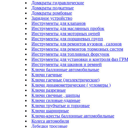
Домкраты гидравлические
Домкраты подкатные
Домкраты ромбовые
Зарядное устройство
Инструменты для клапанов
Инструменты для маслянных пробок
Инструменты для моторных цепей
Инструменты для поршневых групп
Инструменты для ремонтов кузовов , салонов
Инструменты для ремонтов тормозных систем
Инструменты для топливных форсунок
Инструменты для установки и контроля фаз ГР
Инструменты для шкивов и ремней
Ключи баллонные автомобильные
Ключи гаечные
Ключи гаечные (диэлектрические)
Ключи динамометрические ( угломеры )
Ключи разрезные
Ключи свечные , щипцы
Ключи силовые-ударные
Ключи трубчатые и торцовые
Ключи шарнирные
Ключи-кресты баллонные автомобильные
Колеса автомобиля
Лебедки тросовые