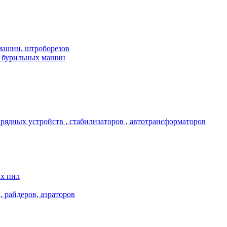
машин, штроборезов
, бурильных машин
арядных устройств , стабилизаторов , автотрансформаторов
ых пил
, райдеров, аэраторов