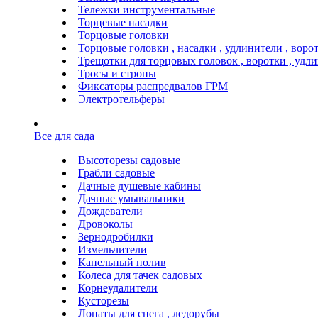
Тележки инструментальные
Торцевые насадки
Торцовые головки
Торцовые головки , насадки , удлинители , воро
Трещотки для торцовых головок , воротки , удл
Тросы и стропы
Фиксаторы распредвалов ГРМ
Электротельферы
Все для сада
Высоторезы садовые
Грабли садовые
Дачные душевые кабины
Дачные умывальники
Дождеватели
Дровоколы
Зернодробилки
Измельчители
Капельный полив
Колеса для тачек садовых
Корнеудалители
Кусторезы
Лопаты для снега , ледорубы