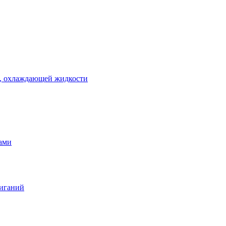
 , охлаждающей жидкости
тами
жиганий