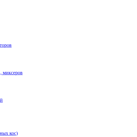
торов
в, миксеров
ей
ных кос)