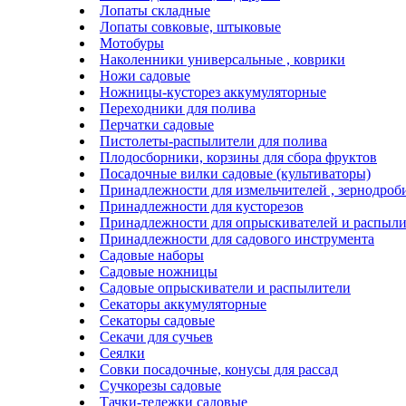
Лопаты складные
Лопаты совковые, штыковые
Мотобуры
Наколенники универсальные , коврики
Ножи садовые
Ножницы-кусторез аккумуляторные
Переходники для полива
Перчатки садовые
Пистолеты-распылители для полива
Плодосборники, корзины для сбора фруктов
Посадочные вилки садовые (культиваторы)
Принадлежности для измельчителей , зернодроб
Принадлежности для кусторезов
Принадлежности для опрыскивателей и распыли
Принадлежности для садового инструмента
Садовые наборы
Садовые ножницы
Садовые опрыскиватели и распылители
Секаторы аккумуляторные
Секаторы садовые
Секачи для сучьев
Сеялки
Совки посадочные, конусы для рассад
Сучкорезы садовые
Тачки-тележки садовые