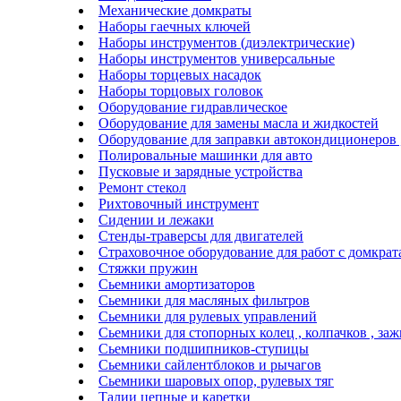
Механические домкраты
Наборы гаечных ключей
Наборы инструментов (диэлектрические)
Наборы инструментов универсальные
Наборы торцевых насадок
Наборы торцовых головок
Оборудование гидравлическое
Оборудование для замены масла и жидкостей
Оборудование для заправки автокондиционеров
Полировальные машинки для авто
Пусковые и зарядные устройства
Ремонт стекол
Рихтовочный инструмент
Сидении и лежаки
Стенды-траверсы для двигателей
Страховочное оборудование для работ с домкра
Стяжки пружин
Сьемники амортизаторов
Сьемники для масляных фильтров
Сьемники для рулевых управлений
Сьемники для стопорных колец , колпачков , за
Сьемники подшипников-ступицы
Сьемники сайлентблоков и рычагов
Сьемники шаровых опор, рулевых тяг
Талии цепные и каретки